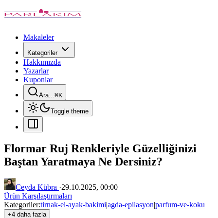
Makaleler
Kategoriler
Hakkımızda
Yazarlar
Kuponlar
Ara...
⌘
K
Toggle theme
Flormar Ruj Renkleriyle Güzelliğinizi
Baştan Yaratmaya Ne Dersiniz?
Ceyda Kübra
·
29.10.2025, 00:00
Ürün Karşılaştırmaları
Kategoriler:
tirnak-el-ayak-bakimi
|
agda-epilasyon
|
parfum-ve-koku
+4 daha fazla