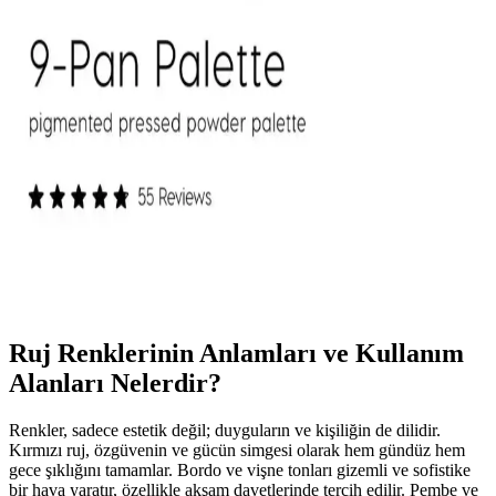
Mac M·A·C XIMAL Silky Matte Ruj: Kalıcı ve
Doğal Dudaklar İçin Uygun Seçenek
Mac XIMAL Silky Matte Ruj, yüksek pigmentasyon ve doğal
bakım özellikleriyle uzun süre kalıcı, kolay sürümlü ve çevre dostu
ambalajıyla öne çıkan şık bir makyaj ürünüdür.
ColourPop Göz Farı Paletleri: Kalite, Renk
Performansı ve Kullanıcı Deneyimleri
ColourPop göz farı paletleri uygun fiyatlı ve kaliteli formülleriyle
öne çıkıyor. Ambalaj dayanıklılığı ve simli farların dökülme sorunu
gibi dezavantajlar olsa da, renk pigmentasyonu ve kalıcılık genel
olarak olumlu bulunuyor.
Ruj Renklerinin Anlamları ve Kullanım
Alanları Nelerdir?
Renkler, sadece estetik değil; duyguların ve kişiliğin de dilidir.
Kırmızı ruj, özgüvenin ve gücün simgesi olarak hem gündüz hem
gece şıklığını tamamlar. Bordo ve vişne tonları gizemli ve sofistike
bir hava yaratır, özellikle akşam davetlerinde tercih edilir. Pembe ve