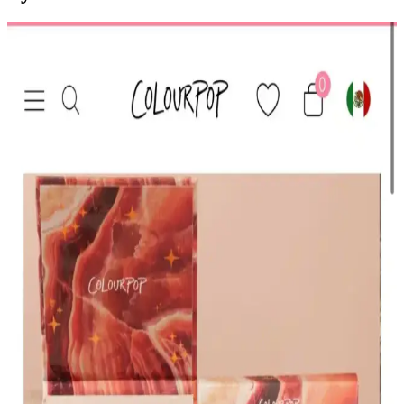
HBTasarim Fix 13’lü Kahverengi Makyaj Fırça Seti
Profesyonel ve Kullanıcı Dostu
HBTasarim Fix 13’lü Kahverengi Fırça Seti, çeşitli makyaj
tekniklerine uygun, doğal kıllı ve kullanışlı fırçalar içerir, cilt dostu
ve dayanıklıdır.
The Glitter Lab Jel Formlu Parlak Glitter Paradise
Renkli Çok Yönlü Kullanım İçin
The Glitter Lab'in jel formüllü parlak glitteri, kolay uygulama, su
bazlı formülü ve doğal ışıltısıyla makyaj ve vücut süslemelerinde
tercih edilir.
KIKO Creamy Lipgloss 107 Magenta Dudak
Parlatıcısı: Canlı ve Uzun Süre Kalıcı Renkli
Makyaj
KIKO'nun 107 Magenta dudak parlatıcısı, yoğun renk ve parlaklık
sunar. Pratik uygulama ve uzun süre kalıcılığıyla günlük makyajda
tercih edilen, hafif ve nemlendirici formülüyle dikkat çeker.