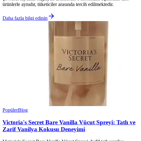
ürünlerle aynıdır, tüketiciler arasında tercih edilmektedir.
Daha fazla bilgi edinin
Popüler
Blog
Victoria's Secret Bare Vanilla Vücut Spreyi: Tatlı ve
Zarif Vanilya Kokusu Deneyimi