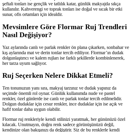
şeftali tonları ise gençlik ve tatlılık katar, günlük makyajda sıkça
kullanılır. Kahverengi ve toprak tonları ise doğal ve sıcak bir etki
sunar, ofis ortamları için idealdir.
Mevsimlere Göre Flormar Ruj Trendleri
Nasıl Değişiyor?
Yaz aylarında canlı ve parlak renkler ön plana çıkarken, sonbahar ve
kış aylarında mat ve derin tonlar tercih ediliyor. Flormar’ın dudak
dolgunlaştırıcı ve kalem rujları ise farklı şekillerde kombinlenerek,
her tarza uyum sağlıyor.
Ruj Seçerken Nelere Dikkat Etmeli?
Ten tonunuzun yanı sıra, makyaj tarzınız ve dudak yapınız da
seçimde önemli rol oynar. Günlük kullanımda nude ve pastel
renkler, özel günlerde ise canlı ve parlak tonlar tercih edilmelidir.
Dolgun dudaklar için cesur renkler, ince dudaklar için ise açık ve
hafif tonlar daha uygun olabilir.
Flormar ruj renkleriyle kendi stilinizi yaratmak, her gününüzü özel
kılacak. Unutmayın, doğru renk sadece görünüşünüzü değil,
kendinize olan bakışınızı da değiştirir. Siz de bu renklerle kendi