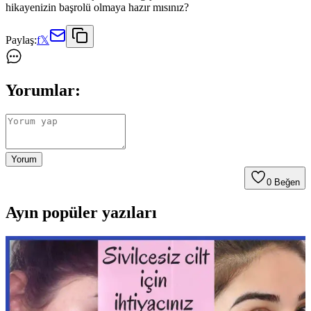
hikayenizin başrolü olmaya hazır mısınız?
Paylaş:
f
𝕏
Yorumlar:
Yorum
0
Beğen
Ayın popüler yazıları