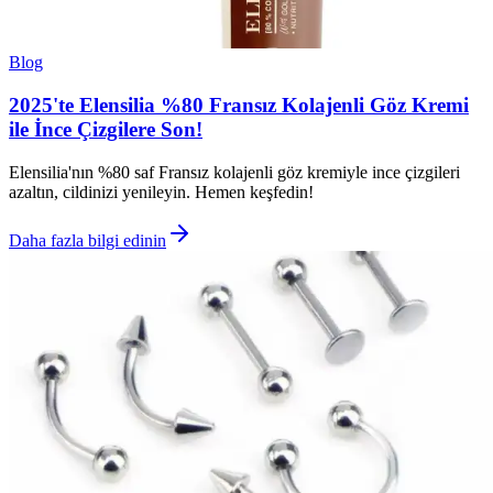
Blog
2025'te Elensilia %80 Fransız Kolajenli Göz Kremi
ile İnce Çizgilere Son!
Elensilia'nın %80 saf Fransız kolajenli göz kremiyle ince çizgileri
azaltın, cildinizi yenileyin. Hemen keşfedin!
Daha fazla bilgi edinin