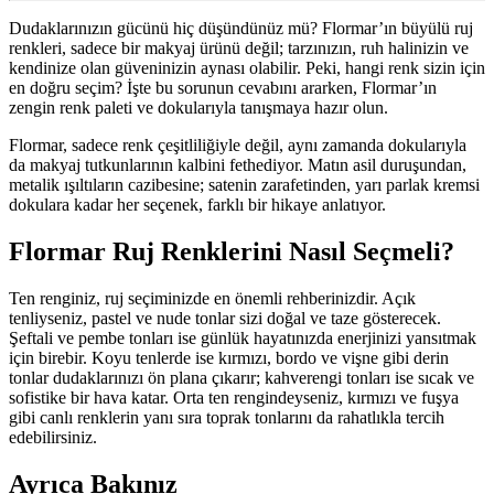
Dudaklarınızın gücünü hiç düşündünüz mü? Flormar’ın büyülü ruj
renkleri, sadece bir makyaj ürünü değil; tarzınızın, ruh halinizin ve
kendinize olan güveninizin aynası olabilir. Peki, hangi renk sizin için
en doğru seçim? İşte bu sorunun cevabını ararken, Flormar’ın
zengin renk paleti ve dokularıyla tanışmaya hazır olun.
Flormar, sadece renk çeşitliliğiyle değil, aynı zamanda dokularıyla
da makyaj tutkunlarının kalbini fethediyor. Matın asil duruşundan,
metalik ışıltıların cazibesine; satenin zarafetinden, yarı parlak kremsi
dokulara kadar her seçenek, farklı bir hikaye anlatıyor.
Flormar Ruj Renklerini Nasıl Seçmeli?
Ten renginiz, ruj seçiminizde en önemli rehberinizdir. Açık
tenliyseniz, pastel ve nude tonlar sizi doğal ve taze gösterecek.
Şeftali ve pembe tonları ise günlük hayatınızda enerjinizi yansıtmak
için birebir. Koyu tenlerde ise kırmızı, bordo ve vişne gibi derin
tonlar dudaklarınızı ön plana çıkarır; kahverengi tonları ise sıcak ve
sofistike bir hava katar. Orta ten rengindeyseniz, kırmızı ve fuşya
gibi canlı renklerin yanı sıra toprak tonlarını da rahatlıkla tercih
edebilirsiniz.
Ayrıca Bakınız