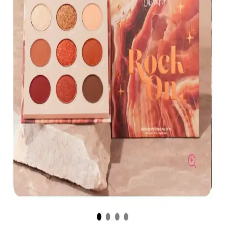
Muğgan 3'lü Açılı Fırçalı Kaş Boyası Seti İncelemesi
ve Kullanıcı Yorumları
Muğgan 3'lü kaş boyası seti, suya ve tere dayanıklı formülüyle
pratik kullanım sağlar. Renk seçenekleri ve kullanıcı deneyimleri
hakkında detaylı bilgi içerir.
Koyu Göz Altı Morluklarını Kapatmada Renk
Düzelticiler ve Kapatıcıların Etkili Kullanımı
Koyu göz altı morlukları için şeftali ve turuncu renk düzelticiler ile
tam kapatıcılık sağlayan ürünlerin kullanımı, doğru uygulama
teknikleri ve önerilen markalar detaylı şekilde ele alınıyor.
Kapatıcı ve Fondöten Arasındaki Farklar ve
Başlangıç İçin Kapatıcının Avantajları
Kapatıcı ve fondöten arasındaki temel farklar, kullanım alanları ve
uygulama zorlukları makyaj başlangıcında tercih nedenlerini
belirliyor. Kapatıcı, bölgesel kullanım kolaylığı ve hata toleransıyla
öne çıkıyor.