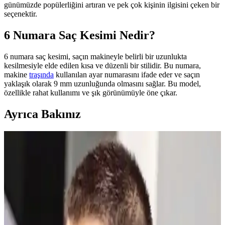
günümüzde popülerliğini artıran ve pek çok kişinin ilgisini çeken bir
seçenektir.
6 Numara Saç Kesimi Nedir?
6 numara saç kesimi, saçın makineyle belirli bir uzunlukta
kesilmesiyle elde edilen kısa ve düzenli bir stilidir. Bu numara,
makine
traşında
kullanılan ayar numarasını ifade eder ve saçın
yaklaşık olarak 9 mm uzunluğunda olmasını sağlar. Bu model,
özellikle rahat kullanımı ve şık görünümüyle öne çıkar.
Ayrıca Bakınız
Üç Numara Saç Modelleri: Teknik Detaylar ve
Estetik Avantajlar Hakkında Bilgi
Üç numara saç modelleri, 3 mm uzunluğunda kısa ve pratik kesim
sunar. Sıcak iklimler ve yoğun yaşam için ideal, estetik ve bakımı
kolay bir saç stilidir.
NISHMAN M4 Ultra Sert Mat Wax: Güçlü ve Uzun
Süreli Saç Şekillendirme Ürünü