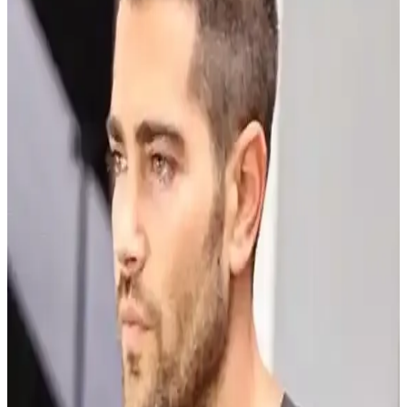
NISHMAN M4 Ultra Sert Mat Wax, yüksek tutuculuğu ve mat
görünümü ile saç şekillendirmede etkili, kolay kullanımlı ve uzun
süre kalıcı bir ürün, tüm saç tiplerine uygun, suda çözünebilir
özellikte.
Saç Ayrımının Saç Sağlığı Üzerindeki Etkileri ve
Korunma Yöntemleri
Saç ayrımı saç sağlığına doğrudan zarar vermez ancak sürekli aynı
noktadan yapılan ayrım ve sıkı saç modelleri saç dökülmesine yol
açabilir. Genetik dökülme ise farklıdır. Korunma yöntemleri
önemlidir.
Uzun Yüz Şekline Uygun Saç Modelleri ve Saç
Bakımı Önerileri
Uzun yüz şekline sahip kadınlar için katlı kesimler, dalgalı saçlar ve
perçemler yüz hatlarını dengeler. Saç ayrımı ve hacim artırma
teknikleriyle estetik bir görünüm elde edilir. Saç bakımı ise sağlıklı
saçlar için önemlidir.
Esmer Erkek Saç Modelleri: Yüz Şekline ve Saç