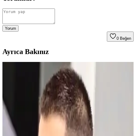
Yorum
0
Beğen
Ayrıca Bakınız
Üç Numara Saç Modelleri: Teknik Detaylar ve
Estetik Avantajlar Hakkında Bilgi
Üç numara saç modelleri, 3 mm uzunluğunda kısa ve pratik kesim
sunar. Sıcak iklimler ve yoğun yaşam için ideal, estetik ve bakımı
kolay bir saç stilidir.
NISHMAN M4 Ultra Sert Mat Wax: Güçlü ve Uzun
Süreli Saç Şekillendirme Ürünü
NISHMAN M4 Ultra Sert Mat Wax, yüksek tutuculuğu ve mat
görünümü ile saç şekillendirmede etkili, kolay kullanımlı ve uzun