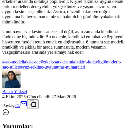
erkekler arasında oldukça popülerdir. Kişisel tarzınıza uygun olarak
farklı modelleri deneyebilir, yüz şeklinize ve yaşam tarzınıza en
uygun kesimi seçebilirsiniz. Ayrıca, düzenli bakım ve doğru
uygulama ile her zaman temiz ve bakımlı bir görünüm yakalamak
mümkündür.
Unutmayın, saç kesimi sadece stil değil, aynı zamanda kendinizi
ifade etme biçiminizdir. Bu nedenle, kendinizi en rahat ve özgüvenli
hissettiren modeli tercih etmek en doğrusudur. 6 numara saç modeli,
pratikliği ve şıklığı bir arada sunmasıyla, modern yaşamın
vazgeçilmezleri arasında yer almayı hak eder.
#
sac-modeli
#
kisa-sac
#
erkek-sac-kesimi
#
bakim-kolayligi
#
modern-
sac-stilleri
#
yuz-sekline-uygun
#
tras-numaralari
Bahar Yüksel
4 Ekim 2025
·
Güncellendi:
27 Mart 2026
Paylaş:
f
𝕏
Yorumlar: