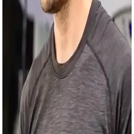
Dokunuza Uygun Stil Önerileri
Esmer erkekler için saç modeli seçimi, yüz şekli ve saç dokusuna
uygun stil önerileriyle doğal çekiciliğinizi artırır. Kısa, orta ve uzun
saç modelleri ile bakım tüyoları burada.
Dore Sarı Saç Renkleri: Doğal Altın Tonları ve
Bakım Önerileriyle Parlaklık
Dore sarı saç renkleri, sıcak altın tonlarıyla doğal ve çekici bir
görünüm sunar. Cilt tonuna uyumu, parlaklığı ve bakım önerileriyle
dore sarı saçlar, şıklığı ve sağlığı bir arada sunar.
Cilt Tonuna Göre Genç Gösteren Saç Renkleri ve
Bakım Önerileri
Cilt tonunuza uygun saç renkleri seçerek genç ve canlı bir görünüm
elde edin. Bal, karamel, bakır ve küllü tonlar yüzünüzü aydınlatır,
saç bakımı ise gençliği kalıcı kılar.
9 Numara Saç Erkek: Pratik ve Modern Erkekler
İçin Kısa Saç Modeli Rehberi