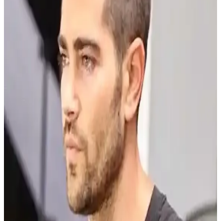
süre kalıcı bir ürün, tüm saç tiplerine uygun, suda çözünebilir
özellikte.
Saç Ayrımının Saç Sağlığı Üzerindeki Etkileri ve
Korunma Yöntemleri
Saç ayrımı saç sağlığına doğrudan zarar vermez ancak sürekli aynı
noktadan yapılan ayrım ve sıkı saç modelleri saç dökülmesine yol
açabilir. Genetik dökülme ise farklıdır. Korunma yöntemleri
önemlidir.
Uzun Yüz Şekline Uygun Saç Modelleri ve Saç
Bakımı Önerileri
Uzun yüz şekline sahip kadınlar için katlı kesimler, dalgalı saçlar ve
perçemler yüz hatlarını dengeler. Saç ayrımı ve hacim artırma
teknikleriyle estetik bir görünüm elde edilir. Saç bakımı ise sağlıklı
saçlar için önemlidir.
Esmer Erkek Saç Modelleri: Yüz Şekline ve Saç
Dokunuza Uygun Stil Önerileri
Esmer erkekler için saç modeli seçimi, yüz şekli ve saç dokusuna