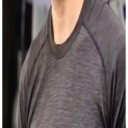
uygun stil önerileriyle doğal çekiciliğinizi artırır. Kısa, orta ve uzun
saç modelleri ile bakım tüyoları burada.
Dore Sarı Saç Renkleri: Doğal Altın Tonları ve
Bakım Önerileriyle Parlaklık
Dore sarı saç renkleri, sıcak altın tonlarıyla doğal ve çekici bir
görünüm sunar. Cilt tonuna uyumu, parlaklığı ve bakım önerileriyle
dore sarı saçlar, şıklığı ve sağlığı bir arada sunar.
Cilt Tonuna Göre Genç Gösteren Saç Renkleri ve
Bakım Önerileri
Cilt tonunuza uygun saç renkleri seçerek genç ve canlı bir görünüm
elde edin. Bal, karamel, bakır ve küllü tonlar yüzünüzü aydınlatır,
saç bakımı ise gençliği kalıcı kılar.
9 Numara Saç Erkek: Pratik ve Modern Erkekler
İçin Kısa Saç Modeli Rehberi
9 numara saç, erkekler arasında pratikliği ve şıklığıyla popüler bir
kısa saç modelidir. Bakımı kolay, her yüz tipine uygun bu stil, doğru
ürün ve bakım ipuçlarıyla modern ve zamansız bir görünüm sunar.