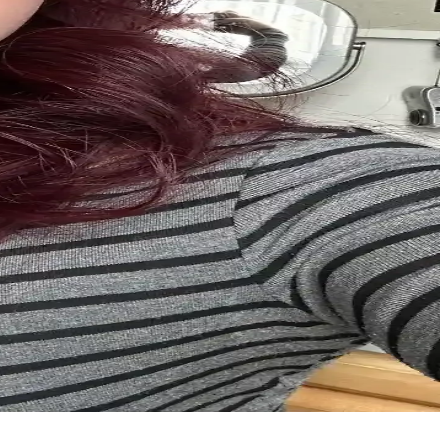
bireysel özgürlük ve rahatlığı ön plana çıkarıyor.
enleri ve etkili bakım çözümleri ele alınmaktadır.
r. Renk solması ve dolanma sorunlarına rağmen, çok yönlü kullanım
iniz ideal saç aksesuarları sunar.
 gözlere özel teknikler özgüveni artırır.