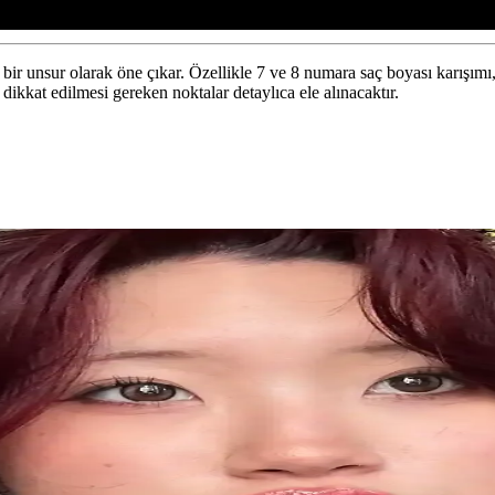
i bir unsur olarak öne çıkar. Özellikle 7 ve 8 numara saç boyası karışım
 dikkat edilmesi gereken noktalar detaylıca ele alınacaktır.
ağı ile Saç Sağlığında Yeni Dönem
leyerek dökülmeyi azaltır, güçlendirir ve parlaklık kazandırır. Düzenli k
ığını Güçlendiren Etkili Çözüm
k saç dökülmesini azaltır ve sağlıklı, parlak saçlar sağlar. Tüm saç ti
sı Modern ve Şık Tasarım
ngiyle saçlara sofistike bir görünüm kazandırır, pratik kullanımıyla gün