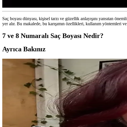
Saç boyası dünyası, kişisel tarzı ve güzellik anlayışını yansıtan öneml
yer alır. Bu makalede, bu karışımın özellikleri, kullanım yöntemleri ve
7 ve 8 Numaralı Saç Boyası Nedir?
Ayrıca Bakınız
Orginx Hızlı Saç Uzatma Serumu ve Kara Sarımsak Y
Orginx'in saç uzatma serumu ve kara sarımsak yağı, saç sağlığını destek
Dermalute Saç Koruma Şampuanı pH 5.5 ile Saç Sağl
Dermalute Saç Koruma Şampuanı, pH 5.5 değeriyle saç derisini koruyara
Dermasuction Kristal Taşlı Pembe Saç Boncuk Zımba
Dermasuction saç boncuk zımbası, parlak kristal taşları ve şık pembe re