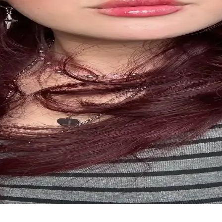
ğin Yeniden Tanımlanması
doğal güzelliği ve bakım anlayışını yeniden şekillendiriyor. Bu yaklaşım, 
eri ve Nedenleri
onu cilt ve saç sağlığını olumsuz etkiler. Bu makalede, bu sorunların ned
etik Saç Bakım Çözümü
a günlük saç bakımını kolaylaştırır, hafif malzemesiyle rahatlık sağla
'lı Set: Şıklık ve Dayanıklılık Bir Arada
iyonelliği bir araya getirerek günlük ve özel günlerinizde kullanabileceğ
yumu İçin Alternatif Tarzlar
ç stiliyle uyum sağlamak, doğal ve estetik bir görünüm yaratır. Monolid