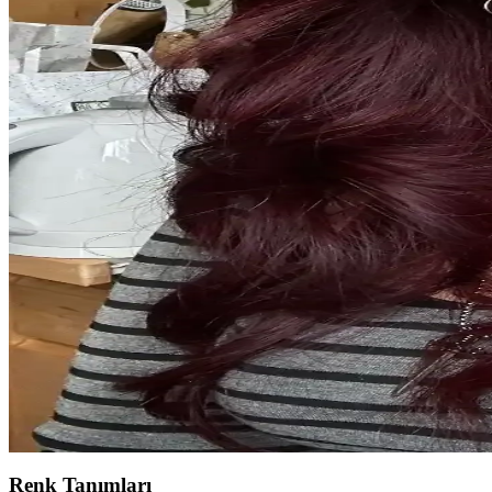
Kısa Saç ve Tırnakların Pratikliği ile Doğal Güzelli
Kısa saç ve tırnaklar, pratiklik, hijyen ve zihinsel rahatlama sunarak 
Ofis Ortamında Cilt ve Saç Sağlığını Koruma Yönteml
Ofis ortamının kuru havası, floresan ışıklar ve yetersiz hava sirkülasy
MUJGAN 4'lü Saç Şekillendirme Seti: Pratik ve Est
MUJGAN 4'lü saç şekillendirme seti, pratik kullanım ve şık tasarımıyl
avantajları sunar.
Monalisa Kadın İkili Model Siyah Kahverengi Tonlar 6
Monalisa'nın siyah ve kahverengi tonlarındaki 6'lı seti, şıklık ve fonks
Günlük Makyajda Doğru Seçim: Göz, Dudak ve Saç U
Günlük makyajda göz, dudak ve allık uygulamalarına özen göstererek sa
Renk Tanımları