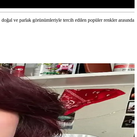
ı, doğal ve parlak görünümleriyle tercih edilen popüler renkler arasında
ullanım ile etkili sonuçlar sağlar.
plerine uygun, düzenli kullanımda etkili sonuçlar sunar.
lük ve özel günler için ideal.