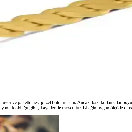
lye Özellikleri ve Kullanım İpuçları
ikkat çeken Anka Kuşu kolyesi, estetik ve sembolik anlamlar taşıyan şı
ellerinin Üretim Özellikleri
 malzeme saflığı (22 Ayar, 0,916), ağırlık ve ölçü aralıkları, üretim yönt
er Güvenli ve Şık Tasarım
ıklık ve yatırım fırsatı sağlar, güvenli teslimat ve güncel piyasa fiyatlar
ı tutuyor ve paketlemesi güzel bulunmuştur. Ancak, bazı kullanıcılar bo
n yamuk olduğu gibi şikayetler de mevcuttur. Bileğin uygun ölçüde olma