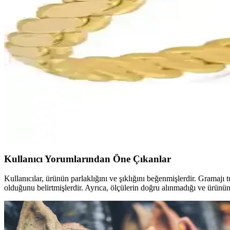
Kayra Mücevher Prenses Anka Kuşu Altın Kaplama Ko
Kayra Mücevher'in özgün tasarımı ve yüksek kaliteli malzemeleriyle d
edilmelidir.
Kibrit Çöpü Bilezik ile Işçiliksiz Bilezik (T51) 5 g Mod
Bu karşılaştırma Kibrit Çöpü Bilezik ile Işçiliksiz Bilezik modellerinin
karşılaştırır ve kullanıcıya özelleştirme olanaklarını da aktarır.
Altında Fırsat 40 Gram 22 Ayar Burma Altın Bilezikl
40 gram 22 ayar Burma altın bilezikler, el yapımı ve özgün tasarımıyla ş
Kullanıcı Yorumlarından Öne Çıkanlar
Kullanıcılar, ürünün parlaklığını ve şıklığını beğenmişlerdir. Gramaj
olduğunu belirtmişlerdir. Ayrıca, ölçülerin doğru alınmadığı ve ürünü