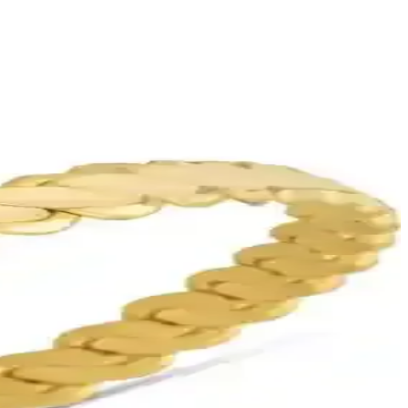
li alışveriş sağlar.
alzemelerle üretilmiş şık bir takı parçasıdır.
 için ideal seçenekler sunar.
anıklılık sunar.
antajı sunar.