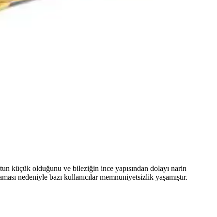
k bir takı seçeneği sunar. Uzun ömürlü kullanım için dikkat
emi, imalat süresi ve damga/sertifikasyon gibi ana özelliklerini
ıyla öne çıkar.
yutun küçük olduğunu ve bileziğin ince yapısından dolayı narin
ması nedeniyle bazı kullanıcılar memnuniyetsizlik yaşamıştır.