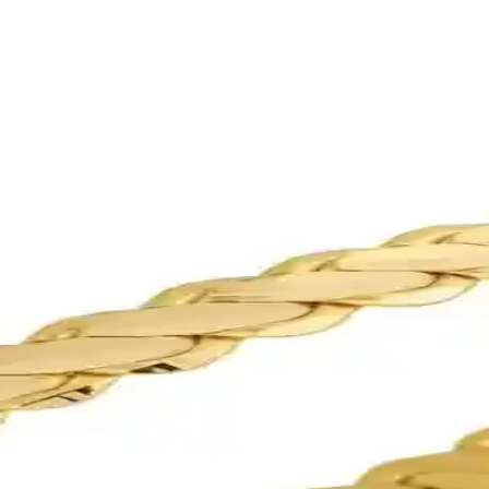
lük ve Yatırım İçin Uygun
zunluk seçenekleriyle şıklık ve yatırım imkanı sunar, sertifikalı ve güven
ı Kolye Ucu Günlük Kullanım İçin Şık Tasarım
iği ve şık tasarımıyla günlük kullanım için ideal, dayanıklı ve kaliteli m
nü Detaylı İnceleme ve Özellikleri
rlikte saf altın ürünüdür. Sınırlı stok ve işlem detaylarıyla yatırımcılar
Özgün Tasarım ve Güvenilirlik
Tuğrul bilezik, özgün tasarımı ve çeşitli ölçü seçenekleriyle şıklık ve day
enli ve Pratik Yatırım Seçeneği
ltın Havale seçeneği, dijital ortamda hızlı transfer ve düşük maliyet av