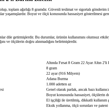
ş olup, toplam ağırlığı 8 gramdır. Güvenli teslimat ve sigortalı gönderim il
ar yaşamışlardır. Boyut ve ölçü konusunda hassasiyet gösterilmesi gere
ar dile getirmişlerdir. Bu durumlar, ürünün kullanımını olumsuz etkileye
ğını ve ölçülerin doğru alınmadığını belirtmişlerdir.
Altında Fırsat 8 Gram 22 Ayar Altın 2'li
8 gram
22 ayar (916 Milyem)
Adana Burma
1.000 adetten az
esi
Genel olarak parlak, ancak bazı kullanıc
Boyut konusunda hassasiyet, ölçülerin d
El işçiliği ile üretilmiş, dikkatli kullanım 
Eksik yollanma, ölçü sorunları ve pate