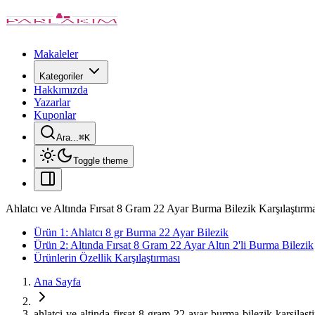
Makaleler
Kategoriler
Hakkımızda
Yazarlar
Kuponlar
Ara...
⌘
K
Toggle theme
Ahlatcı ve Altında Fırsat 8 Gram 22 Ayar Burma Bilezik Karşılaştırm
Ürün 1: Ahlatcı 8 gr Burma 22 Ayar Bilezik
Ürün 2: Altında Fırsat 8 Gram 22 Ayar Altın 2'li Burma Bilezik
Ürünlerin Özellik Karşılaştırması
Ana Sayfa
ahlatci-ve-altinda-firsat-8-gram-22-ayar-burma-bilezik-karsilast