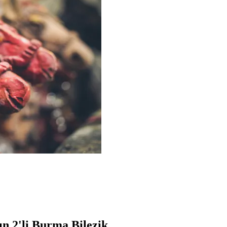
ın 2'li Burma Bilezik