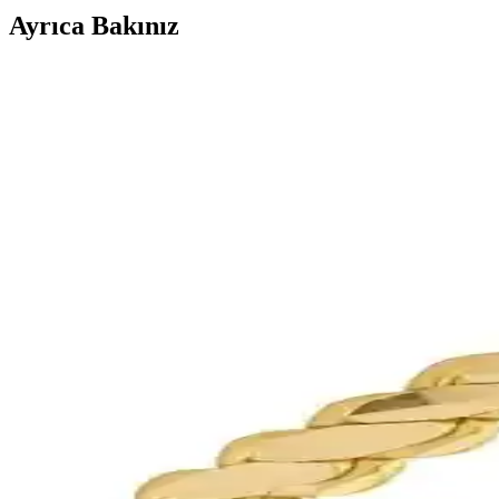
Ayrıca Bakınız
Kuyumcu Nurettin 5 Gram 22 Ayar Altın Bilezik Gün
Kuyumcu Nurettin'in 5 gram, 22 ayar saf altın bileziği, farklı renk ve u
Fiyonk Kuyumculuk 14 Ayar Altın Mini Kuzey Yıldız
Fiyonk Kuyumculuk'un 14 ayar altın mini kuzey yıldızı kolye ucu, hafifl
Harem Altın 10 Gram (9.95 Has) Saf Altın Havale Ürü
Harem Altın 10 Gram (9.95 Has) altın havale, yüksek saflıkta ve güvenili
T51 Tuğrul Altın 7 Gram 22 Ayar Saf Altın Bilezik - 
Yüksek kalite 22 ayar saf altından üretilmiş, el işçiliğiyle tasarlanmış 
E-Altın 24 Ayar 8 Gr Hesaba Has Altın Havale ile Güv
Güvenli ve pratik altın yatırımı için E-Altın 24 Ayar 8 Gr Hesaba Has A