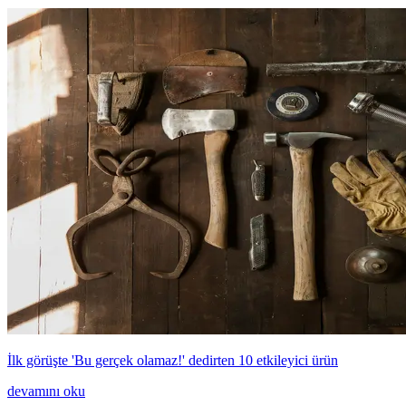
İlk görüşte 'Bu gerçek olamaz!' dedirten 10 etkileyici ürün
devamını oku