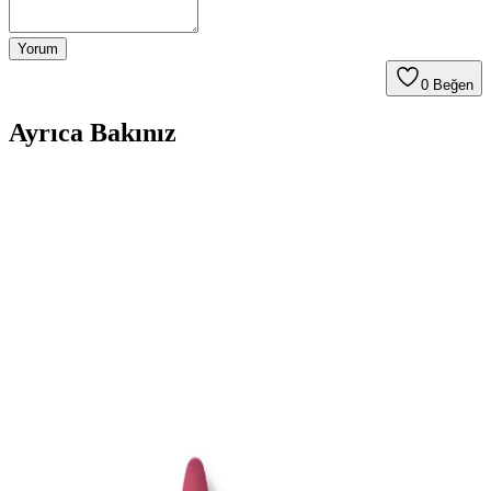
Yorum
0
Beğen
Ayrıca Bakınız
ATTAR ESANS Zümrüt Esansı Doğal Hafif Parfüm
Roll-on 3ml Türkiye Menşei
ATTAR ESANS Zümrüt Esansı, doğal içerikli, hafif ve ferahlatıcı
roll-on parfüm, taşınabilir ve kullanımı kolay, uzun ömürlü, Türkiye
menşei, hassas ciltlere uygun, günlük kullanım için ideal.
Farmasi Misvak ve Hurma İçeren Beyazlatıcı Diş
Macunu: Doğal ve Etkili Ağız Bakımı Ürünü
Farmasi'nin doğal içeriklerle formüle ettiği bu diş macunu, misvak
ve hurma özleriyle ağız hijyenini destekler, beyazlatır ve ferahlatıcı
etkisiyle günlük kullanım için idealdir.