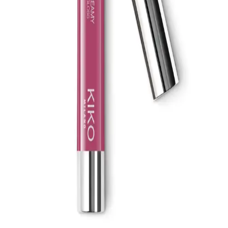
Hassas Ciltler İçin Yoğun Nemlendirici ve Yatıştırıcı
Krem
La Roche-Posay Lipikar AP+M Balsam, kuru ve atopiye eğilimli
ciltler için geliştirilmiş, yoğun nemlendirme ve yatıştırıcı
özellikleriyle öne çıkan, güvenli ve dermatolojik testli bir bakım
ürünüdür.
Natural Colors 3N Koyu Kahve Organik Saç
Boyası: Sağlıklı ve Doğal Renk Seçeneği
Doğal ve sağlıklı içeriklerle formüle edilen Natural Colors 3N koyu
kahve organik saç boyası, amonyaksız yapısı ve kolay
uygulamasıyla uzun süre kalıcı ve parlak sonuçlar sunar.
Baboon Natural Baboon Cilt Temizleme Çubuğu:
Doğal ve Etkili Cilt Bakımı Ürünü
Baboon Natural Baboon Cilt Temizleme Çubuğu, bitkisel içerikleri
ve etkili formülü ile gözenekleri arındırır, siyah noktaları azaltır ve
cilt sağlığını destekler, doğal ve güvenilir bir bakım sağlar.
Organicsun Doğal Kabak Lifli Eşek Sütü Sabunu:
Doğal ve Etkili Cilt Bakım Çözümü