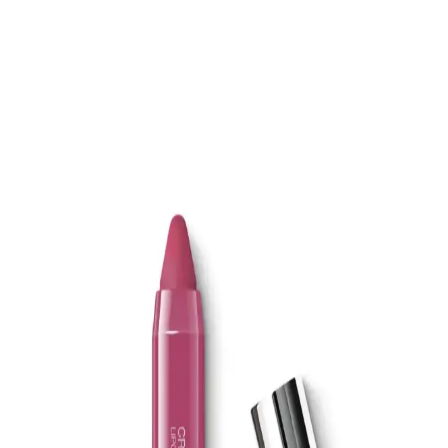
Roll-on 3ml Türkiye Menşei
ATTAR ESANS Zümrüt Esansı, doğal içerikli, hafif ve ferahlatıcı
roll-on parfüm, taşınabilir ve kullanımı kolay, uzun ömürlü, Türkiye
menşei, hassas ciltlere uygun, günlük kullanım için ideal.
Farmasi Misvak ve Hurma İçeren Beyazlatıcı Diş
Macunu: Doğal ve Etkili Ağız Bakımı Ürünü
Farmasi'nin doğal içeriklerle formüle ettiği bu diş macunu, misvak
ve hurma özleriyle ağız hijyenini destekler, beyazlatır ve ferahlatıcı
etkisiyle günlük kullanım için idealdir.
EDLIKE Saf Yağlardan Yapılan El Yapımı Adaçayı
Sabunu Doğal ve Etkili Cilt Bakımı İçin Uygun Bir
Seçenek
EDLIKE'in saf yağlar ve el yapımı adaçayı ile zenginleştirilmiş
sabunu, cildi nazikçe temizler, nemlendirir ve ferahlatır. Hassas
ciltlere uygun, doğal içerikli ve uzun süre kullanılabilen bu ürün, cilt
sağlığını destekler.
La Roche-Posay Lipikar AP+M Balsam: Atopik ve