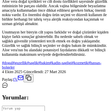
Aloe vera doğal içerikleri ve cilt dostu özellikleri sayesinde güzellik
rutininizin bir parçası olabilir. Ancak vajina bölgesinde beyazlatma
amacıyla kullanmadan önce dikkat edilmesi gereken birkaç önemli
nokta vardır. En önemlisi doğru ürün seçimi ve düzenli kullanım ile
birlikte herhangi bir tahriş veya alerjik reaksiyondan kaçınmak ve
uzman görüşü almaktır.
Unutmayın her bireyin cilt yapısı farklıdır ve doğal çözümler kişiden
kişiye farklı sonuçlar gösterebilir. Bu nedenle sabırlı olmak ve
sağlıklı güvenilir yöntemleri tercih etmek en doğru yaklaşımdır.
Güzellik ve sağlık bilinçli seçimler ve doğru bakım ile mümkündür.
Aloe vera'nın bu alandaki potansiyel faydalarını dikkatli ve bilinçli
kullanımla maksimum seviyede değerlendirebilirsiniz.
#
dogal
#
guzellik
#
saglik
#
bakim
#
kadin-sagligi
#
kozmetik
#
hassas-
bolgeler
4 Ekim 2025
·
Güncellendi:
27 Mart 2026
Paylaş:
f
𝕏
Yorumlar: