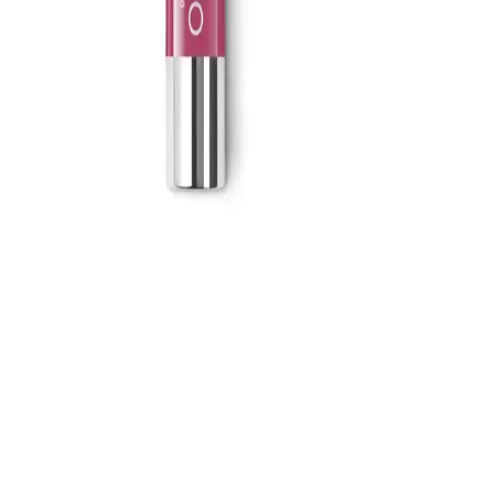
uygulamasıyla uzun süre kalıcı ve parlak sonuçlar sunar.
Baboon Natural Baboon Cilt Temizleme Çubuğu:
Doğal ve Etkili Cilt Bakımı Ürünü
Baboon Natural Baboon Cilt Temizleme Çubuğu, bitkisel içerikleri
ve etkili formülü ile gözenekleri arındırır, siyah noktaları azaltır ve
cilt sağlığını destekler, doğal ve güvenilir bir bakım sağlar.
Organicsun Doğal Kabak Lifli Eşek Sütü Sabunu:
Doğal ve Etkili Cilt Bakım Çözümü
Organicsun'un doğal kabak lifli eşek sütü sabunu, cilt yenileme ve
yaşlanma karşıtı özellikleriyle sağlıklı ve parlak bir cilt sağlar, doğal
içeriklerle çevre dostudur.
KIKO Creamy Lipgloss 107 Magenta Dudak
Parlatıcısı: Canlı ve Uzun Süre Kalıcı Renkli
Makyaj
KIKO'nun 107 Magenta dudak parlatıcısı, yoğun renk ve parlaklık
sunar. Pratik uygulama ve uzun süre kalıcılığıyla günlük makyajda
tercih edilen, hafif ve nemlendirici formülüyle dikkat çeker.