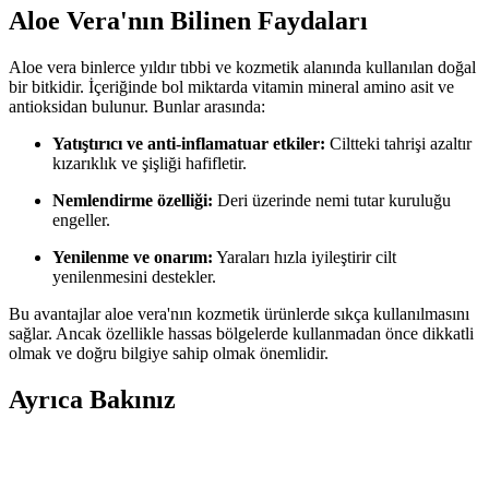
Aloe Vera'nın Bilinen Faydaları
Aloe vera binlerce yıldır tıbbi ve kozmetik alanında kullanılan doğal
bir bitkidir. İçeriğinde bol miktarda vitamin mineral amino asit ve
antioksidan bulunur. Bunlar arasında:
Yatıştırıcı ve anti-inflamatuar etkiler:
Ciltteki tahrişi azaltır
kızarıklık ve şişliği hafifletir.
Nemlendirme özelliği:
Deri üzerinde nemi tutar kuruluğu
engeller.
Yenilenme ve onarım:
Yaraları hızla iyileştirir cilt
yenilenmesini destekler.
Bu avantajlar aloe vera'nın kozmetik ürünlerde sıkça kullanılmasını
sağlar. Ancak özellikle hassas bölgelerde kullanmadan önce dikkatli
olmak ve doğru bilgiye sahip olmak önemlidir.
Ayrıca Bakınız
ATTAR ESANS Zümrüt Esansı Doğal Hafif Parfüm