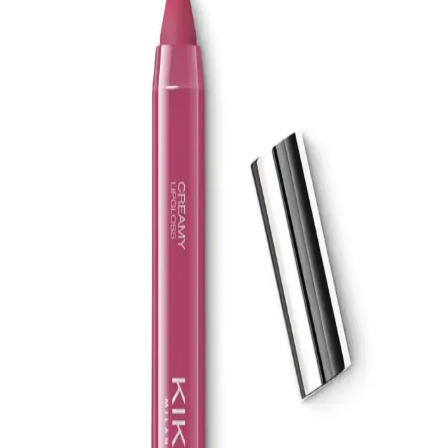
EDLIKE Saf Yağlardan Yapılan El Yapımı Adaçayı
Sabunu Doğal ve Etkili Cilt Bakımı İçin Uygun Bir
Seçenek
EDLIKE'in saf yağlar ve el yapımı adaçayı ile zenginleştirilmiş
sabunu, cildi nazikçe temizler, nemlendirir ve ferahlatır. Hassas
ciltlere uygun, doğal içerikli ve uzun süre kullanılabilen bu ürün, cilt
sağlığını destekler.
La Roche-Posay Lipikar AP+M Balsam: Atopik ve
Hassas Ciltler İçin Yoğun Nemlendirici ve Yatıştırıcı
Krem
La Roche-Posay Lipikar AP+M Balsam, kuru ve atopiye eğilimli
ciltler için geliştirilmiş, yoğun nemlendirme ve yatıştırıcı
özellikleriyle öne çıkan, güvenli ve dermatolojik testli bir bakım
ürünüdür.
Natural Colors 3N Koyu Kahve Organik Saç
Boyası: Sağlıklı ve Doğal Renk Seçeneği
Doğal ve sağlıklı içeriklerle formüle edilen Natural Colors 3N koyu
kahve organik saç boyası, amonyaksız yapısı ve kolay