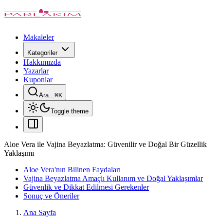
Makaleler
Kategoriler
Hakkımızda
Yazarlar
Kuponlar
Ara...
⌘
K
Toggle theme
Aloe Vera ile Vajina Beyazlatma: Güvenilir ve Doğal Bir Güzellik
Yaklaşımı
Aloe Vera'nın Bilinen Faydaları
Vajina Beyazlatma Amaçlı Kullanım ve Doğal Yaklaşımlar
Güvenlik ve Dikkat Edilmesi Gerekenler
Sonuç ve Öneriler
Ana Sayfa