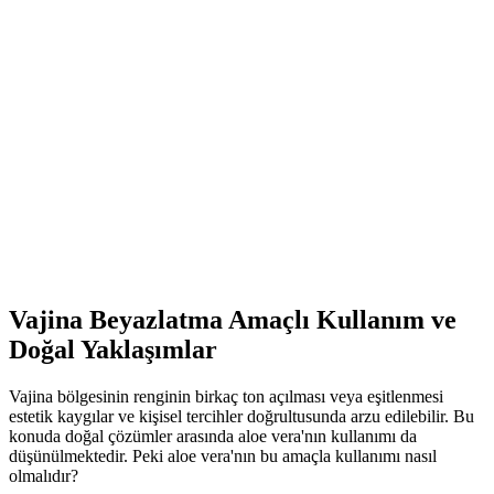
Organicsun'un doğal kabak lifli eşek sütü sabunu, cilt yenileme ve
yaşlanma karşıtı özellikleriyle sağlıklı ve parlak bir cilt sağlar, doğal
içeriklerle çevre dostudur.
KIKO Creamy Lipgloss 107 Magenta Dudak
Parlatıcısı: Canlı ve Uzun Süre Kalıcı Renkli
Makyaj
KIKO'nun 107 Magenta dudak parlatıcısı, yoğun renk ve parlaklık
sunar. Pratik uygulama ve uzun süre kalıcılığıyla günlük makyajda
tercih edilen, hafif ve nemlendirici formülüyle dikkat çeker.
Vajina Beyazlatma Amaçlı Kullanım ve
Doğal Yaklaşımlar
Vajina bölgesinin renginin birkaç ton açılması veya eşitlenmesi
estetik kaygılar ve kişisel tercihler doğrultusunda arzu edilebilir. Bu
konuda doğal çözümler arasında aloe vera'nın kullanımı da
düşünülmektedir. Peki aloe vera'nın bu amaçla kullanımı nasıl
olmalıdır?