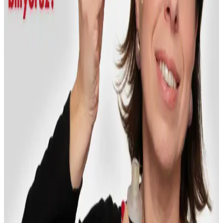
WOU World of Unique 2'li Ton Eşitleyici ve
Aydınlatıcı Güneş Kremi İncelemesi ve Özellikleri
WOU World of Unique 2'li güneş kremi, SPF 50+ koruma, ton
eşitleme ve aydınlatıcı etkileriyle cilt sağlığını destekler, suya
dayanıklıdır ve doğal görünüm sağlar.
Sabah Nemlendirmede Günlük Sheet Mask ve Toner
Katmanlama Yöntemlerinin Karşılaştırması
Sabah cilt bakımında sheet mask ve toner katmanlama yöntemleri
nemlendirme açısından farklı avantajlar sunar. Sheet mask pratik ve
yoğun nem sağlarken, toner katmanlama sürdürülebilir ve ekonomik
bir seçenektir.
Phytoflora Masaj Başlıklı Inceltici Selülit ve Çatlak
Jeli İncelemesi ve Kullanım Rehberi
Phytoflora'nın selülit ve çatlak giderici jeli, doğal içerikleri ve pratik
kullanımıyla cilt görünümünü iyileştirir. Düzenli kullanımda gözle
görülür sonuçlar sağlar.
Makyajınızı Geliştirmek İçin Temel Teknikler ve