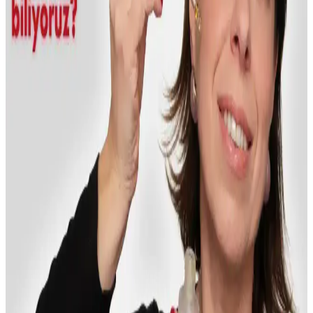
tasarımıyla dikkat çeker.
WOU World of Unique 2'li Ton Eşitleyici ve
Aydınlatıcı Güneş Kremi İncelemesi ve Özellikleri
WOU World of Unique 2'li güneş kremi, SPF 50+ koruma, ton
eşitleme ve aydınlatıcı etkileriyle cilt sağlığını destekler, suya
dayanıklıdır ve doğal görünüm sağlar.
Sabah Nemlendirmede Günlük Sheet Mask ve Toner
Katmanlama Yöntemlerinin Karşılaştırması
Sabah cilt bakımında sheet mask ve toner katmanlama yöntemleri
nemlendirme açısından farklı avantajlar sunar. Sheet mask pratik ve
yoğun nem sağlarken, toner katmanlama sürdürülebilir ve ekonomik
bir seçenektir.
Phytoflora Masaj Başlıklı Inceltici Selülit ve Çatlak
Jeli İncelemesi ve Kullanım Rehberi
Phytoflora'nın selülit ve çatlak giderici jeli, doğal içerikleri ve pratik
kullanımıyla cilt görünümünü iyileştirir. Düzenli kullanımda gözle
görülür sonuçlar sağlar.