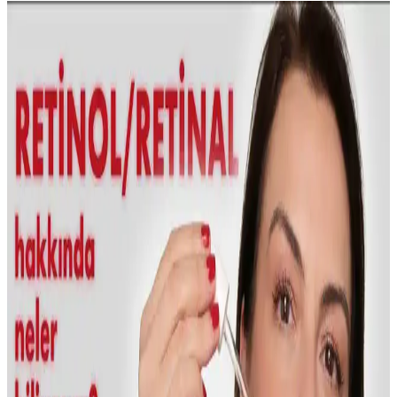
Sheland Dermastamp 140 Titanyum İğneli ve 30 ml
Collagen Serum ile Cilt Bakımında Yenilikçi Çözüm
Sheland Dermastamp 140 titanyum iğneli ve 30 ml kolajen serumu,
ayarlanabilir iğne uzunluğu ve yüksek kalite özellikleriyle cilt
bakımında etkili ve pratik çözümler sunar.
NEDOX Varilx Önleyici Roll-on: Varis ve Kılcal
Damar Sorunlarına Çözüm Sunan Doğal Kozmetik
Ürün
NEDOX Varilx Roll-on, doğal içerikleriyle varis ve damar
sorunlarını hafifletir, kullanımı kolay, ferahlatıcı ve güvenilir bir
damar bakım ürünüdür.
İLTERUS Tırtıklı Yeşim Face Roller ve Pembe
Kuvars Kalp Gua Sha Masaj Seti Özellikleri ve
Faydaları
İLTERUS'un doğal taşlardan oluşan yüz masaj seti, yüz
şekillendirme, rahatlatma ve enerji dengeleme sağlar. Yeşim ve
pembe kuvars taşlarıyla cilt sağlığını destekler, estetik ve fonksiyonel