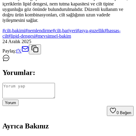
içeriklerin lipid dengesi, nem tutma kapasitesi ve cilt tipine
uygunluğu göz önünde bulundurulmalıdır. Düzenli kullanım ve
doğru ürün kombinasyonları, cilt sağlığının uzun vadede
iyileşmesini sağlar.
#
cilt-bakimi
#
nemlendirme
#
cilt-bariyeri
#
asya-guzellik
#
hassas-
cilt
#
lipid-dengesi
#
mevsimsel-bakim
24 Aralık 2025
Paylaş:
f
𝕏
Yorumlar:
Yorum
0
Beğen
Ayrıca Bakınız