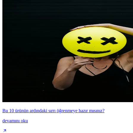
Bu 10 ürünün ardındaki sırrı öğrenmeye hazır mısınız?
devamını oku