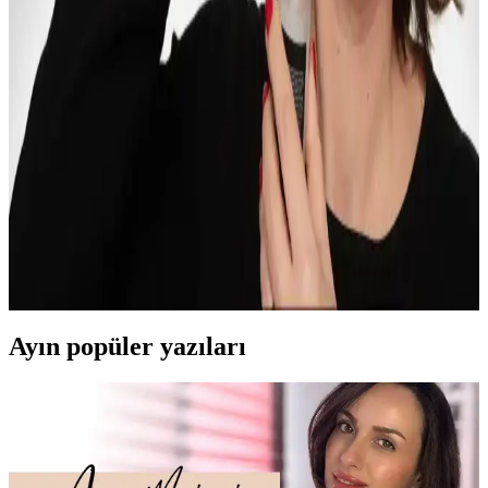
Makyajınızı Geliştirmek İçin Temel Teknikler ve
Ürün Seçimi Rehberi
Makyajda cilt hazırlığı, aydınlatıcı, kontür ve doğru ürün seçimi gibi
tekniklerle doğal ve etkileyici görünüm elde etmek mümkündür.
Uygulama yöntemleri ve ürün kalitesi makyajın kalıcılığını artırır.
Jennifer Myers ve Retinol ile Tretinoin
Kullanımında Bilgilendirici YouTube İçerikleri
Jennifer Myers, retinol ve tretinoin hakkında sakin ve etkileyici
anlatımıyla kapsamlı bilgiler sunar. Videoları, cilt yenilenmesi ve
yaşlanma karşıtı etkileri detaylandırır.
Ayın popüler yazıları