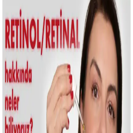
Collagen Serum ile Cilt Bakımında Yenilikçi Çözüm
Sheland Dermastamp 140 titanyum iğneli ve 30 ml kolajen serumu,
ayarlanabilir iğne uzunluğu ve yüksek kalite özellikleriyle cilt
bakımında etkili ve pratik çözümler sunar.
NEDOX Varilx Önleyici Roll-on: Varis ve Kılcal
Damar Sorunlarına Çözüm Sunan Doğal Kozmetik
Ürün
NEDOX Varilx Roll-on, doğal içerikleriyle varis ve damar
sorunlarını hafifletir, kullanımı kolay, ferahlatıcı ve güvenilir bir
damar bakım ürünüdür.
İLTERUS Tırtıklı Yeşim Face Roller ve Pembe
Kuvars Kalp Gua Sha Masaj Seti Özellikleri ve
Faydaları
İLTERUS'un doğal taşlardan oluşan yüz masaj seti, yüz
şekillendirme, rahatlatma ve enerji dengeleme sağlar. Yeşim ve
pembe kuvars taşlarıyla cilt sağlığını destekler, estetik ve fonksiyonel
tasarımıyla dikkat çeker.