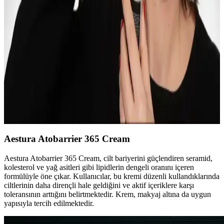
Ürün Seçimi Rehberi
Makyajda cilt hazırlığı, aydınlatıcı, kontür ve doğru ürün seçimi gibi
tekniklerle doğal ve etkileyici görünüm elde etmek mümkündür.
Uygulama yöntemleri ve ürün kalitesi makyajın kalıcılığını artırır.
Jennifer Myers ve Retinol ile Tretinoin
Kullanımında Bilgilendirici YouTube İçerikleri
Jennifer Myers, retinol ve tretinoin hakkında sakin ve etkileyici
anlatımıyla kapsamlı bilgiler sunar. Videoları, cilt yenilenmesi ve
yaşlanma karşıtı etkileri detaylandırır.
Aestura Atobarrier 365 Cream
Aestura Atobarrier 365 Cream, cilt bariyerini güçlendiren seramid,
kolesterol ve yağ asitleri gibi lipidlerin dengeli oranını içeren
formülüyle öne çıkar. Kullanıcılar, bu kremi düzenli kullandıklarında
ciltlerinin daha dirençli hale geldiğini ve aktif içeriklere karşı
toleransının arttığını belirtmektedir. Krem, makyaj altına da uygun
yapısıyla tercih edilmektedir.