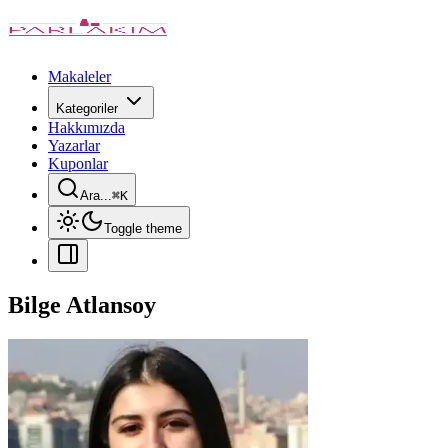
Makaleler
Kategoriler
Hakkımızda
Yazarlar
Kuponlar
Ara...
⌘
K
Toggle theme
Bilge Atlansoy