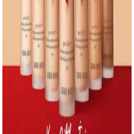
Makyaj Sabitleme: Cilt Tipine Göre Gereklilik ve
Ürün Seçimi Rehberi
Makyaj sabitleme ihtiyacı cilt tipine göre değişir. Kuru ciltler pudra
sabitleyiciden kaçınırken, yağlı ciltler için sabitleyici spreyler makyaj
kalıcılığını artırır. Kendi kendini sabitleyen ürünler de alternatif
sunar.
7 Saatten Fazla Dayanıklı Makyaj İçin Ürün Seçimi
ve Uygulama Teknikleri
Makyajın 7 saatten fazla dayanması için cilt bakımı, baz, kapatıcı,
göz makyajı ve sabitleme teknikleri detaylandırılmıştır. Doğru ürün
seçimi ve uygulama makyajın kalıcılığını artırır.
Çanta İçinde Fondöten Dökülmesi: Etkili Temizlik
ve Koruma Yöntemleri
Fondöten dökülmesi sonrası çanta içindeki lekeler, uygun temizlik
yöntemleriyle giderilebilir. Yağ bazlı deterjanlar ve makyaj
temizleyiciler etkili olup, önleyici tedbirler dökülmeyi engeller.
So Natural All Day Tight Make Up Setting Fixx