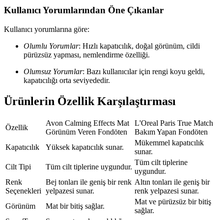
Kullanıcı Yorumlarından Öne Çıkanlar
Kullanıcı yorumlarına göre:
Olumlu Yorumlar
: Hızlı kapatıcılık, doğal görünüm, cildi
pürüzsüz yapması, nemlendirme özelliği.
Olumsuz Yorumlar
: Bazı kullanıcılar için rengi koyu geldi,
kapatıcılığı orta seviyededir.
Ürünlerin Özellik Karşılaştırması
Avon Calming Effects Mat
L'Oreal Paris True Match
Özellik
Görünüm Veren Fondöten
Bakım Yapan Fondöten
Mükemmel kapatıcılık
Kapatıcılık
Yüksek kapatıcılık sunar.
sunar.
Tüm cilt tiplerine
Cilt Tipi
Tüm cilt tiplerine uygundur.
uygundur.
Renk
Bej tonları ile geniş bir renk
Altın tonları ile geniş bir
Seçenekleri
yelpazesi sunar.
renk yelpazesi sunar.
Mat ve pürüzsüz bir bitiş
Görünüm
Mat bir bitiş sağlar.
sağlar.