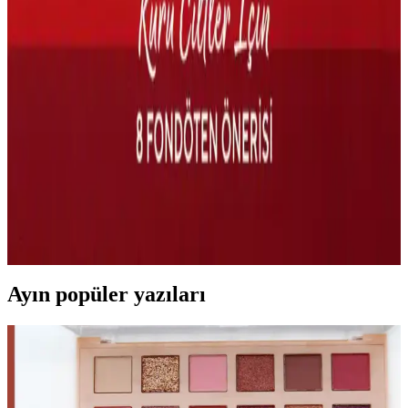
Spreyi: Özellikler ve Kullanıcı Deneyimleri
So Natural All Day Tight Make Up Setting Fixx, sıcak ve nemli
iklimlerde makyajı 6-7 saat sabitlerken, bazı kullanıcılar parlama ve
yapışkanlık sorunları yaşamaktadır. Ürün cilt tipine göre farklı etkiler
gösterir.
Kuru Ciltler İçin Nemlendirici Fondöten ve Baz
Makyaj Önerileri ve Uygulama Teknikleri
Kuru ciltlerde fondöten seçimi ve makyaj öncesi cilt hazırlığı,
nemlendirici ve yatıştırıcı ürünlerle desteklenerek doğal ve pürüzsüz
makyaj sağlar. K-beauty ürünleri ve doğru uygulama teknikleri
önemlidir.
Ayın popüler yazıları