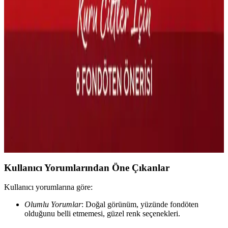
So Natural All Day Tight Make Up Setting Fixx
Spreyi: Özellikler ve Kullanıcı Deneyimleri
So Natural All Day Tight Make Up Setting Fixx, sıcak ve nemli
iklimlerde makyajı 6-7 saat sabitlerken, bazı kullanıcılar parlama ve
yapışkanlık sorunları yaşamaktadır. Ürün cilt tipine göre farklı etkiler
gösterir.
Kuru Ciltler İçin Nemlendirici Fondöten ve Baz
Makyaj Önerileri ve Uygulama Teknikleri
Kuru ciltlerde fondöten seçimi ve makyaj öncesi cilt hazırlığı,
nemlendirici ve yatıştırıcı ürünlerle desteklenerek doğal ve pürüzsüz
makyaj sağlar. K-beauty ürünleri ve doğru uygulama teknikleri
önemlidir.
Kullanıcı Yorumlarından Öne Çıkanlar
Kullanıcı yorumlarına göre:
Olumlu Yorumlar
: Doğal görünüm, yüzünde fondöten
olduğunu belli etmemesi, güzel renk seçenekleri.