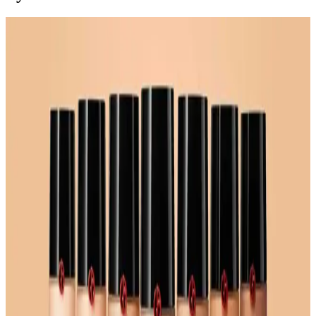
Kapatıcı ve Fondöten Arasındaki Farklar ve
Başlangıç İçin Kapatıcının Avantajları
Kapatıcı ve fondöten arasındaki temel farklar, kullanım alanları ve
uygulama zorlukları makyaj başlangıcında tercih nedenlerini
belirliyor. Kapatıcı, bölgesel kullanım kolaylığı ve hata toleransıyla
öne çıkıyor.
Farmasi Vfx Pro Fondöten 30 ml yüksek kapatıcılık
ve doğal görünüm sağlayan makyaj ürünü
Farmasi Vfx Pro Fondöten, yüksek kapatıcılık ve doğal görünüm
sunar, mat ve hafif yapısıyla kusurları gizler, uzun süre dayanır ve
günlük kullanım için idealdir.
Eczane Makyaj Markaları: Uygun Fiyatlı ve Kaliteli
Alternatiflerle Lüks Markalara Rakip
Eczane makyaj markaları, uygun fiyatları ve kaliteli ürünleriyle lüks
markalara alternatif sunuyor. NYX, L'Oréal, Maybelline gibi
markalar performans ve çeşitlilik açısından öne çıkıyor.