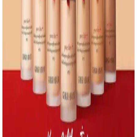
Makyaj Sabitleme: Cilt Tipine Göre Gereklilik ve
Ürün Seçimi Rehberi
Makyaj sabitleme ihtiyacı cilt tipine göre değişir. Kuru ciltler pudra
sabitleyiciden kaçınırken, yağlı ciltler için sabitleyici spreyler makyaj
kalıcılığını artırır. Kendi kendini sabitleyen ürünler de alternatif
sunar.
7 Saatten Fazla Dayanıklı Makyaj İçin Ürün Seçimi
ve Uygulama Teknikleri
Makyajın 7 saatten fazla dayanması için cilt bakımı, baz, kapatıcı,
göz makyajı ve sabitleme teknikleri detaylandırılmıştır. Doğru ürün
seçimi ve uygulama makyajın kalıcılığını artırır.
Çanta İçinde Fondöten Dökülmesi: Etkili Temizlik
ve Koruma Yöntemleri
Fondöten dökülmesi sonrası çanta içindeki lekeler, uygun temizlik
yöntemleriyle giderilebilir. Yağ bazlı deterjanlar ve makyaj
temizleyiciler etkili olup, önleyici tedbirler dökülmeyi engeller.