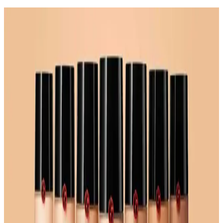
Kapatıcı ve Fondöten Arasındaki Farklar ve
Başlangıç İçin Kapatıcının Avantajları
Kapatıcı ve fondöten arasındaki temel farklar, kullanım alanları ve
uygulama zorlukları makyaj başlangıcında tercih nedenlerini
belirliyor. Kapatıcı, bölgesel kullanım kolaylığı ve hata toleransıyla
öne çıkıyor.
Farmasi Vfx Pro Fondöten 30 ml yüksek kapatıcılık
ve doğal görünüm sağlayan makyaj ürünü
Farmasi Vfx Pro Fondöten, yüksek kapatıcılık ve doğal görünüm
sunar, mat ve hafif yapısıyla kusurları gizler, uzun süre dayanır ve
günlük kullanım için idealdir.
Eczane Makyaj Markaları: Uygun Fiyatlı ve Kaliteli
Alternatiflerle Lüks Markalara Rakip
Eczane makyaj markaları, uygun fiyatları ve kaliteli ürünleriyle lüks
markalara alternatif sunuyor. NYX, L'Oréal, Maybelline gibi
markalar performans ve çeşitlilik açısından öne çıkıyor.