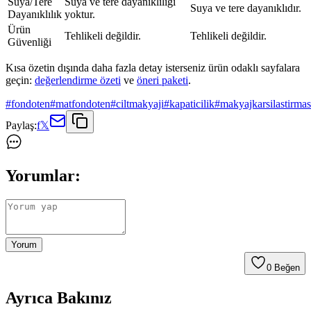
Suya/Tere
Suya ve tere dayanıklılığı
Suya ve tere dayanıklıdır.
Dayanıklılık
yoktur.
Ürün
Tehlikeli değildir.
Tehlikeli değildir.
Güvenliği
Kısa özetin dışında daha fazla detay isterseniz ürün odaklı sayfalara
geçin:
değerlendirme özeti
ve
öneri paketi
.
#
fondoten
#
matfondoten
#
ciltmakyaji
#
kapaticilik
#
makyajkarsilastirmas
Paylaş:
f
𝕏
Yorumlar:
Yorum
0
Beğen
Ayrıca Bakınız