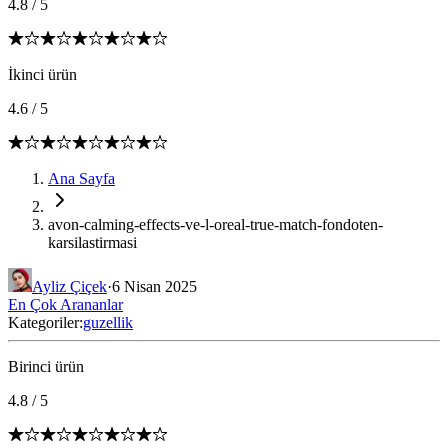
4.8
/
5
İkinci ürün
4.6
/
5
Ana Sayfa
avon-calming-effects-ve-l-oreal-true-match-fondoten-
karsilastirmasi
Ayliz Çiçek
·
6 Nisan 2025
En Çok Arananlar
Kategoriler:
guzellik
Birinci ürün
4.8
/
5