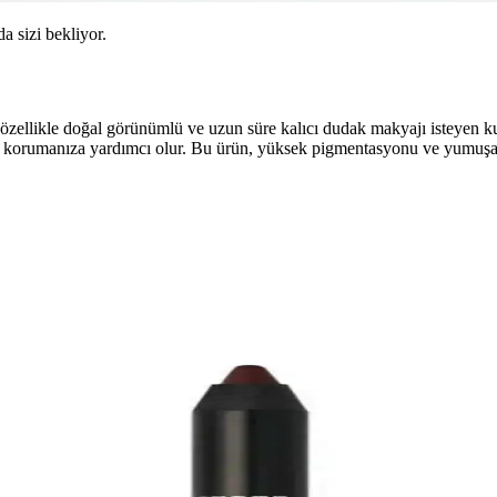
da sizi bekliyor.
ellikle doğal görünümlü ve uzun süre kalıcı dudak makyajı isteyen kull
unu korumanıza yardımcı olur. Bu ürün, yüksek pigmentasyonu ve yumuşak
inin Kaynağını Bulma Yöntemleri ve Öneriler
renk kodu çıkarma, mağaza karşılaştırması ve online araştırma yönteml
gun Renk ve Yoğunluk Rehberi
 uygun renk ve yoğunluk seçimlerini öğrenin. Doğru ruj seçimiyle yüzünüz