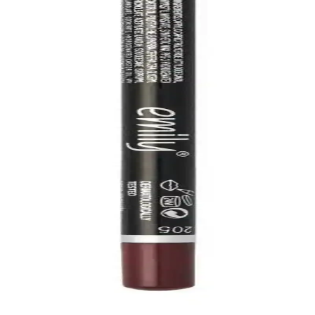
dak Görünümü Elde Etme Yöntemleri
ve pürüzsüzlük nasıl sağlanır? Katmanlı uygulamalar, dudak bakımı ve p
i ve Uygun Ürün Önerileri
oğru belirlenmesiyle doğal ve uyumlu makyaj sağlar. Pembe ve morumsu t
eri: Performans ve Kullanıcı Deneyimleri
riyle dudaklarda konforlu kullanım sunuyor. Ürünlerin kalıcılık, pigmenta
gulama, Renk ve Kalıcılık Analizi
ığı, renk çeşitliliği, kalıcılık ve nemlendirme özellikleri detaylı şeki
e Dudak Kalemi İncelemesi ve Kullanım Rehberi
r makyajlar için ideal. Hafif formülü uzun süre kalıcıdır ve kolay uyg
r Dönem Başlatan Kalem
leriyle dudak makyajında yeni bir dönem başlatıyor. Kalıcılığı ve ge