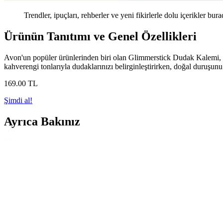
Trendler, ipuçları, rehberler ve yeni fikirlerle dolu içerikler bura
Ürünün Tanıtımı ve Genel Özellikleri
Avon'un popüler ürünlerinden biri olan Glimmerstick Dudak Kalemi, öz
kahverengi tonlarıyla dudaklarınızı belirginleştirirken, doğal duruş
169
.00
TL
Şimdi al!
Ayrıca Bakınız
Uzun Süre Kullanılan Beyaz Gövdeli Dudak Kalemler
Beyaz gövdeli ve bej uçlu dudak kalemlerinin markasını bulmak için 
Soğuk ve Sıcak Tonlu Ruj Seçimi: Cilt Tonunuza Uy
Soğuk ve sıcak tonlu rujlar arasındaki farkları ve cilt tonuna göre en