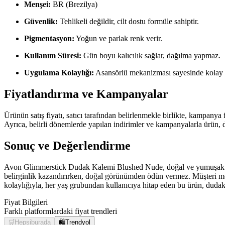
Menşei:
BR (Brezilya)
Güvenlik:
Tehlikeli değildir, cilt dostu formüle sahiptir.
Pigmentasyon:
Yoğun ve parlak renk verir.
Kullanım Süresi:
Gün boyu kalıcılık sağlar, dağılma yapmaz.
Uygulama Kolaylığı:
Asansörlü mekanizması sayesinde kolay v
Fiyatlandırma ve Kampanyalar
Ürünün satış fiyatı, satıcı tarafından belirlenmekle birlikte, kampanya f
Ayrıca, belirli dönemlerde yapılan indirimler ve kampanyalarla ürün, da
Sonuç ve Değerlendirme
Avon Glimmerstick Dudak Kalemi Blushed Nude, doğal ve yumuşak dok
belirginlik kazandırırken, doğal görünümden ödün vermez. Müşteri me
kolaylığıyla, her yaş grubundan kullanıcıya hitap eden bu ürün, dudak
Fiyat Bilgileri
Farklı platformlardaki fiyat trendleri
🛒
Hepsiburada
🛍️
Trendyol