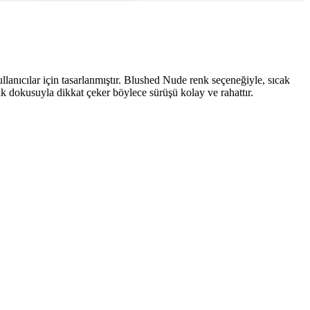
anıcılar için tasarlanmıştır. Blushed Nude renk seçeneğiyle, sıcak
 dokusuyla dikkat çeker böylece sürüşü kolay ve rahattır.
eri önerilmektedir. Ürünün korunması ve yedekleme de önemlidir.
ü daha canlı ve sağlıklı gösterebilirsiniz.