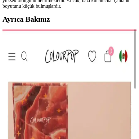
yüksek olduğunu belirtmektedir. Ancak, bazı kullanıcılar çantanın
boyutunu küçük bulmuşlardır.
Ayrıca Bakınız
HBTasarim Fix 13’lü Kahverengi Makyaj Fırça Seti
Profesyonel ve Kullanıcı Dostu
HBTasarim Fix 13’lü Kahverengi Fırça Seti, çeşitli makyaj
tekniklerine uygun, doğal kıllı ve kullanışlı fırçalar içerir, cilt dostu
ve dayanıklıdır.
The Glitter Lab Jel Formlu Parlak Glitter Paradise
Renkli Çok Yönlü Kullanım İçin
The Glitter Lab'in jel formüllü parlak glitteri, kolay uygulama, su
bazlı formülü ve doğal ışıltısıyla makyaj ve vücut süslemelerinde
tercih edilir.
KIKO Creamy Lipgloss 107 Magenta Dudak
Parlatıcısı: Canlı ve Uzun Süre Kalıcı Renkli
Makyaj