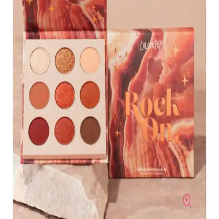
Makyaj
KIKO'nun 107 Magenta dudak parlatıcısı, yoğun renk ve parlaklık
sunar. Pratik uygulama ve uzun süre kalıcılığıyla günlük makyajda
tercih edilen, hafif ve nemlendirici formülüyle dikkat çeker.
Muğgan 3'lü Açılı Fırçalı Kaş Boyası Seti İncelemesi
ve Kullanıcı Yorumları
Muğgan 3'lü kaş boyası seti, suya ve tere dayanıklı formülüyle
pratik kullanım sağlar. Renk seçenekleri ve kullanıcı deneyimleri
hakkında detaylı bilgi içerir.
Koyu Göz Altı Morluklarını Kapatmada Renk
Düzelticiler ve Kapatıcıların Etkili Kullanımı
Koyu göz altı morlukları için şeftali ve turuncu renk düzelticiler ile
tam kapatıcılık sağlayan ürünlerin kullanımı, doğru uygulama
teknikleri ve önerilen markalar detaylı şekilde ele alınıyor.
Kapatıcı ve Fondöten Arasındaki Farklar ve
Başlangıç İçin Kapatıcının Avantajları