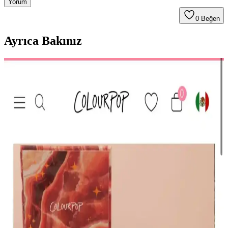
Yorum
0
Beğen
Ayrıca Bakınız
HBTasarim Fix 13’lü Kahverengi Makyaj Fırça Seti
Profesyonel ve Kullanıcı Dostu
HBTasarim Fix 13’lü Kahverengi Fırça Seti, çeşitli makyaj
tekniklerine uygun, doğal kıllı ve kullanışlı fırçalar içerir, cilt dostu
ve dayanıklıdır.
The Glitter Lab Jel Formlu Parlak Glitter Paradise
Renkli Çok Yönlü Kullanım İçin
The Glitter Lab'in jel formüllü parlak glitteri, kolay uygulama, su
bazlı formülü ve doğal ışıltısıyla makyaj ve vücut süslemelerinde
tercih edilir.
KIKO Creamy Lipgloss 107 Magenta Dudak
Parlatıcısı: Canlı ve Uzun Süre Kalıcı Renkli