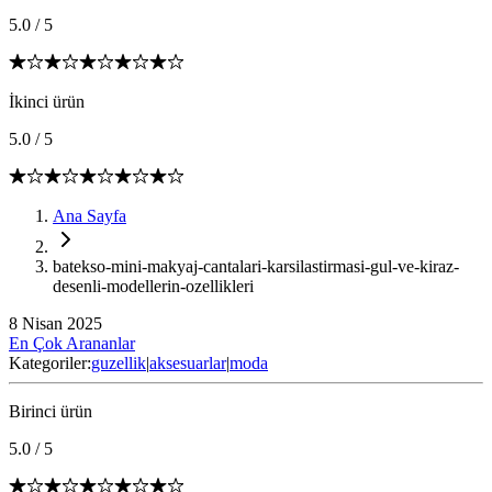
5.0
/
5
İkinci ürün
5.0
/
5
Ana Sayfa
batekso-mini-makyaj-cantalari-karsilastirmasi-gul-ve-kiraz-
desenli-modellerin-ozellikleri
8 Nisan 2025
En Çok Arananlar
Kategoriler:
guzellik
|
aksesuarlar
|
moda
Birinci ürün
5.0
/
5