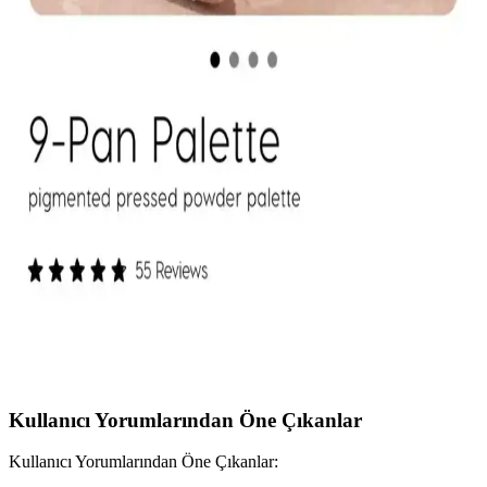
uygulama zorlukları makyaj başlangıcında tercih nedenlerini
belirliyor. Kapatıcı, bölgesel kullanım kolaylığı ve hata toleransıyla
öne çıkıyor.
Mac M·A·C XIMAL Silky Matte Ruj: Kalıcı ve
Doğal Dudaklar İçin Uygun Seçenek
Mac XIMAL Silky Matte Ruj, yüksek pigmentasyon ve doğal
bakım özellikleriyle uzun süre kalıcı, kolay sürümlü ve çevre dostu
ambalajıyla öne çıkan şık bir makyaj ürünüdür.
ColourPop Göz Farı Paletleri: Kalite, Renk
Performansı ve Kullanıcı Deneyimleri
ColourPop göz farı paletleri uygun fiyatlı ve kaliteli formülleriyle
öne çıkıyor. Ambalaj dayanıklılığı ve simli farların dökülme sorunu
gibi dezavantajlar olsa da, renk pigmentasyonu ve kalıcılık genel
olarak olumlu bulunuyor.
Kullanıcı Yorumlarından Öne Çıkanlar
Kullanıcı Yorumlarından Öne Çıkanlar: