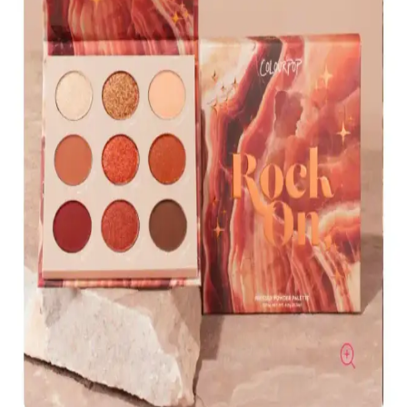
KIKO'nun 107 Magenta dudak parlatıcısı, yoğun renk ve parlaklık
sunar. Pratik uygulama ve uzun süre kalıcılığıyla günlük makyajda
tercih edilen, hafif ve nemlendirici formülüyle dikkat çeker.
Muğgan 3'lü Açılı Fırçalı Kaş Boyası Seti İncelemesi
ve Kullanıcı Yorumları
Muğgan 3'lü kaş boyası seti, suya ve tere dayanıklı formülüyle
pratik kullanım sağlar. Renk seçenekleri ve kullanıcı deneyimleri
hakkında detaylı bilgi içerir.
Koyu Göz Altı Morluklarını Kapatmada Renk
Düzelticiler ve Kapatıcıların Etkili Kullanımı
Koyu göz altı morlukları için şeftali ve turuncu renk düzelticiler ile
tam kapatıcılık sağlayan ürünlerin kullanımı, doğru uygulama
teknikleri ve önerilen markalar detaylı şekilde ele alınıyor.
Kapatıcı ve Fondöten Arasındaki Farklar ve
Başlangıç İçin Kapatıcının Avantajları
Kapatıcı ve fondöten arasındaki temel farklar, kullanım alanları ve