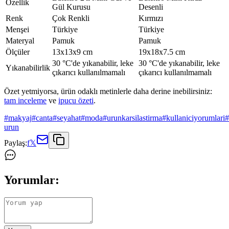
Özellik
Gül Kurusu
Desenli
Renk
Çok Renkli
Kırmızı
Menşei
Türkiye
Türkiye
Materyal
Pamuk
Pamuk
Ölçüler
13x13x9 cm
19x18x7.5 cm
30 °C'de yıkanabilir, leke
30 °C'de yıkanabilir, leke
Yıkanabilirlik
çıkarıcı kullanılmamalı
çıkarıcı kullanılmamalı
Özet yetmiyorsa, ürün odaklı metinlerle daha derine inebilirsiniz:
tam inceleme
ve
ipucu özeti
.
#
makyaj
#
canta
#
seyahat
#
moda
#
urunkarsilastirma
#
kullaniciyorumlari
#
urun
Paylaş:
f
𝕏
Yorumlar: