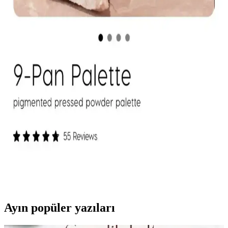
Kapatıcı ve fondöten arasındaki temel farklar, kullanım alanları ve
uygulama zorlukları makyaj başlangıcında tercih nedenlerini
belirliyor. Kapatıcı, bölgesel kullanım kolaylığı ve hata toleransıyla
öne çıkıyor.
Mac M·A·C XIMAL Silky Matte Ruj: Kalıcı ve
Doğal Dudaklar İçin Uygun Seçenek
Mac XIMAL Silky Matte Ruj, yüksek pigmentasyon ve doğal
bakım özellikleriyle uzun süre kalıcı, kolay sürümlü ve çevre dostu
ambalajıyla öne çıkan şık bir makyaj ürünüdür.
ColourPop Göz Farı Paletleri: Kalite, Renk
Performansı ve Kullanıcı Deneyimleri
ColourPop göz farı paletleri uygun fiyatlı ve kaliteli formülleriyle
öne çıkıyor. Ambalaj dayanıklılığı ve simli farların dökülme sorunu
gibi dezavantajlar olsa da, renk pigmentasyonu ve kalıcılık genel
olarak olumlu bulunuyor.
Ayın popüler yazıları