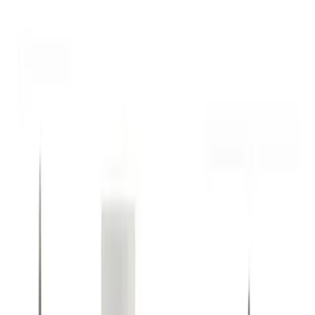
Plastik fırçası sayesinde kirpiklere ulaşmayı kolaylaştırır. İnce yapısı,
alt kirpiklere bile rahatlıkla uygulanmasını sağlar. Kullanıcılar,
istedikleri volüm ve uzunluk seviyesine ulaşana kadar uygulamaya
devam edebilir. Ancak, bazı kullanıcılar fırçasının küçük olmasından
şikayet edebilir, bu da uygulamanın daha hassas ve kontrollü
olmasını sağlar.
Glide It Eyeliner
Fırça uçlu kalem eyeliner, kirpik çizgisi boyunca kayarak istenilen
kalınlıkta çizgiler oluşturur. Kolay kullanımı, ince çizgilerin
rahatlıkla çekilmesine imkan tanır. Ayrıca, ürünün kaygan yapısı,
uygulamayı pratik hale getirir ve makyajın akışını kesintiye
uğratmaz.
Kullanıcı Yorumları ve Değerlendirmeler
Ürünler hakkında yapılan müşteri geri bildirimleri genel olarak
olumlu yöndedir. Kullanıcılar, Drag It Eyeliner'ın asla akma
yapmadığını ve simsiyah renginin çok güzel olduğunu
belirtmektedir. Sürüş kolaylığı ve yüksek kapatıcılığı, ürünün tercih
edilme sebepleri arasında yer alır.