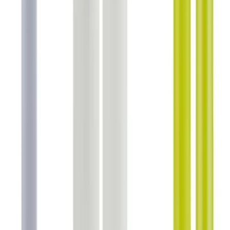
Blog
2025'te Madetoll Kremle Cildinizde Nem ve
Yenilenme Devrimi
Madetoll krem, cildinizi derinlemesine nemlendirir ve yeniler. Doğal
içeriklerle sağlıklı cilt için hemen keşfedin! İnceleyin şimdi.
Daha fazla bilgi edinin