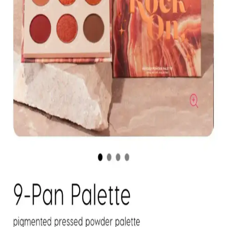
hakkında detaylı bilgi içerir.
Koyu Göz Altı Morluklarını Kapatmada Renk
Düzelticiler ve Kapatıcıların Etkili Kullanımı
Koyu göz altı morlukları için şeftali ve turuncu renk düzelticiler ile
tam kapatıcılık sağlayan ürünlerin kullanımı, doğru uygulama
teknikleri ve önerilen markalar detaylı şekilde ele alınıyor.
Kapatıcı ve Fondöten Arasındaki Farklar ve
Başlangıç İçin Kapatıcının Avantajları
Kapatıcı ve fondöten arasındaki temel farklar, kullanım alanları ve
uygulama zorlukları makyaj başlangıcında tercih nedenlerini
belirliyor. Kapatıcı, bölgesel kullanım kolaylığı ve hata toleransıyla
öne çıkıyor.
Mac M·A·C XIMAL Silky Matte Ruj: Kalıcı ve
Doğal Dudaklar İçin Uygun Seçenek
Mac XIMAL Silky Matte Ruj, yüksek pigmentasyon ve doğal
bakım özellikleriyle uzun süre kalıcı, kolay sürümlü ve çevre dostu
ambalajıyla öne çıkan şık bir makyaj ürünüdür.