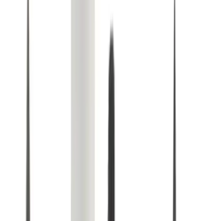
Fake It Maskara ise, hacim ve uzunluk açısından beklentileri
karşılamaktadır. Ancak, bazı kullanıcılar maskaranın biraz ince
yapıda olduğunu ve göz altına akma yapabildiğini dile getirir. Bu
durum, özellikle suya dayanıklılık konusunda dikkat edilmesi
gerektiğine işaret eder.
Glide It Eyeliner ise, ince ve pratik yapısıyla dikkat çeker. Fırça ucu
sayesinde, ince ve düzgün çizgiler çekmek oldukça kolaydır.
Kullanıcılar, ürünün kaygan yapısına rağmen kolay uygulandığını ve
makyajın kalıcılığını beğeniyorlar.
Ürünlerin Avantajları ve Dezavantajları
Avantajlar
Yüksek renk verimi ve mat görünüm
Suya ve tere dayanıklı
Kolay ve pratik uygulama
Gün boyu kalıcılık
Dezavantajlar