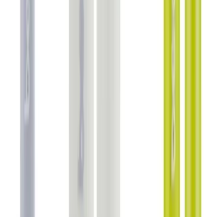
Blog
2025'te Cildinizde Devrim Yaratacak Celimax
Retinol Shot Serumun 5 Sırrı
Celimax Retinol Shot Serum ile gözenek sıkılaştırma ve gençleşme
sırlarını keşfedin. Cildinizdeki değişimi hemen görün! Detayları
öğrenin.
Daha fazla bilgi edinin