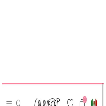
Trendler, ipuçları, rehberler ve yeni fikirlerle dolu
içerikler burada sizi bekliyor.
Göz Makyajında Yeni Bir Dönem
Gözler, yüz ifadesinin en etkileyici ve dikkat çekici noktasıdır. Bu
nedenle, doğru ve kaliteli ürünler kullanmak, makyajın başarısını
artırır. Beaulis'in sunduğu Drag It Eyeliner, Fake It Maskara ve
Glide It Eyeliner seti, profesyonel makyaj deneyimini evinizde
yaşamanızı sağlar.
379
.00
TL
Şimdi al!
Ayrıca Bakınız
HBTasarim Fix 13’lü Kahverengi Makyaj Fırça Seti
Profesyonel ve Kullanıcı Dostu
HBTasarim Fix 13’lü Kahverengi Fırça Seti, çeşitli makyaj