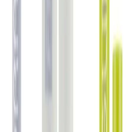
Blog
2025'te Güneş Korumasında Devrim: Frudia Green
Grape SPF50 ile Tanışın
Cildinizi güneşin zararlı ışınlarından koruyun, hafif yapısıyla rahat
edin. Frudia Green Grape SPF50'yi hemen keşfedin!
Daha fazla bilgi edinin