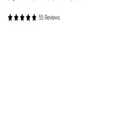
ColourPop Göz Farı Paletleri: Kalite, Renk
Performansı ve Kullanıcı Deneyimleri
ColourPop göz farı paletleri uygun fiyatlı ve kaliteli formülleriyle
öne çıkıyor. Ambalaj dayanıklılığı ve simli farların dökülme sorunu
gibi dezavantajlar olsa da, renk pigmentasyonu ve kalıcılık genel
olarak olumlu bulunuyor.
Ürün Özellikleri ve Benzersiz Yönleri
Drag It Eyeliner
Bu sıvı, mat ve siyah renkli eyeliner, kirpik çizgisi boyunca kolayca
uygulanabilir. Keçe uçlu yapısı, yüksek renk verimi ve çabuk
kuruma özelliği sayesinde, gün boyunca akma ve transfer yapmaz.
Waterproof olması, özellikle aktif yaşam tarzı olan kullanıcılar için
idealdir. Ayrıca, ürünün suya ve tere dayanıklı olması, yoğun
günlerde bile kusursuz görünüm sağlar.
Fake It Maskara
Hacimli ve uzun kirpikler yaratmak isteyenler için tasarlanmıştır.