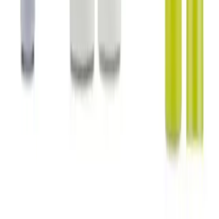
Blog
2025'te Saç Bakımında Devrim: PROCSIN Boom
Butter Keratin Milk ile Tanışın
Saçlarınızı güçlendiren ve parlaklık kazandıran PROCSIN Boom
Butter Keratin Milk'i keşfedin. Hemen detayları öğrenin! Synopsıs:
PROCSIN Boom Butter Keratin Milk, saç dök
Daha fazla bilgi edinin