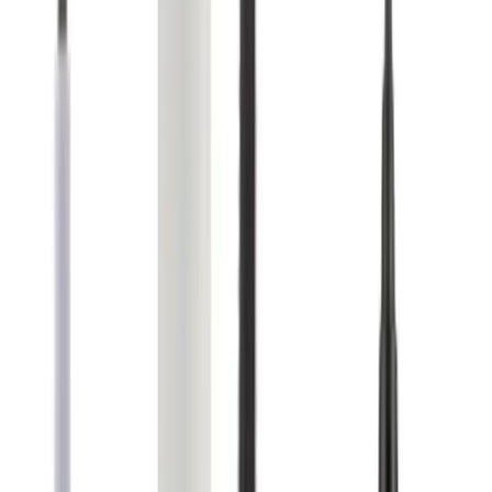
Fırça ve fırça ucu boyutları bazı kullanıcılar tarafından küçük
veya ince bulunabilir
Maskaranın bazı durumlarda göz altına akma yapması
Yeşil eyeliner gibi alternatif renklerin kalitesinde farklılıklar
Sonuç ve Tavsiyeler
Bu üç ürün, profesyonel makyaj uygulamalarını kolayca ev ortamına
taşıyan nitelikte. Özellikle, uzun süre dayanıklılık ve kolay kullanım
arayanlar için ideal seçimlerdir. Ancak, ürünleri kullanmadan önce
kullanım talimatlarına dikkat etmek ve kendi göz yapınıza uygun
ürünleri tercih etmek önemlidir. Makyajın kalıcılığı ve görünümü,
doğru ürün seçimiyle büyük ölçüde artar. Beaulis’in bu seti, makyaj
tutkunlarının ihtiyaçlarını karşılayacak özelliklere sahip olup, her yaş
ve tarzda kullanıcıya hitap eder. Makyaj rutininizi bu kaliteli ve
fonksiyonel ürünlerle zenginleştirin, her zaman göz alıcı ve doğal
görünümler yakalayın.
Kişisel bakım ürünleri bağlamında alternatife göre duruşunu görmek
isteyenlere
öneri paketi
önerilir. Hızlıca yol gösterir.
Fiyat Bilgileri