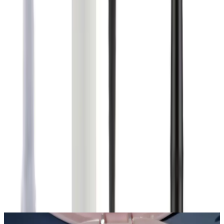
0.0
%
Product ID:
beaulis-drag-it-eyeliner-fake-it-maskara-ve-glide-it-
eyeliner-uclu-seti-ile-mukemmel-goz-makyaji
Tarih:
2026-08-07
Paylaş:
f
𝕏
Yorumlar:
Yorum
0
Beğen
Ayın popüler yazıları