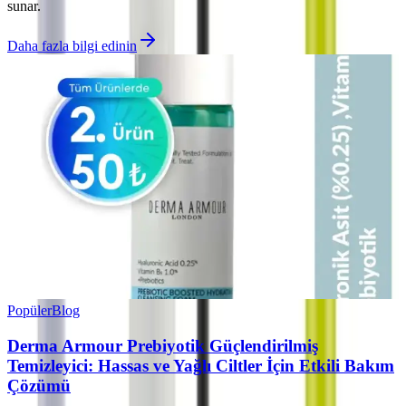
sunar.
Daha fazla bilgi edinin
Popüler
Blog
Derma Armour Prebiyotik Güçlendirilmiş
Temizleyici: Hassas ve Yağlı Ciltler İçin Etkili Bakım
Çözümü