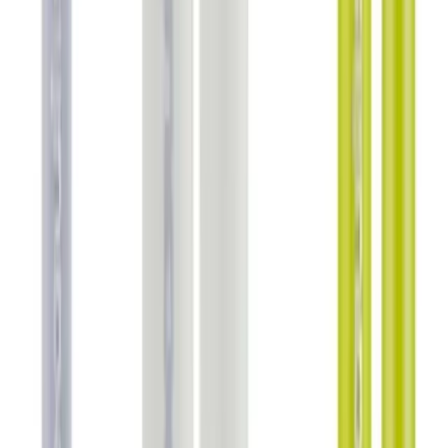
Blog
2025'te Jaida Moda'nın 7 Parçalık Unisex Gümüş
Piercing Setiyle Tarzınızı Yenile
2025'in en dayanıklı ve şık Jaida Moda piercing setiyle tarzınızı
yenileyin. Farklı tasarımlar için hemen
keşfedin! İnceleyin! İnceleyin!
Daha fazla bilgi edinin