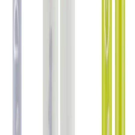
Blog
2025'te Elensilia %80 Fransız Kolajenli Göz Kremi
ile İnce Çizgilere Son!
Elensilia'nın %80 saf Fransız kolajenli göz kremiyle ince çizgileri
azaltın, cildinizi yenileyin. Hemen keşfedin!
Daha fazla bilgi edinin