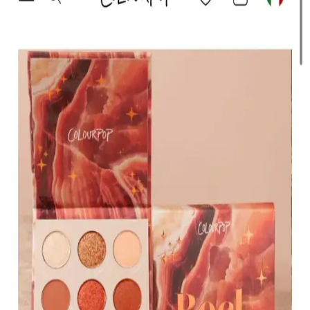
tekniklerine uygun, doğal kıllı ve kullanışlı fırçalar içerir, cilt dostu
ve dayanıklıdır.
The Glitter Lab Jel Formlu Parlak Glitter Paradise
Renkli Çok Yönlü Kullanım İçin
The Glitter Lab'in jel formüllü parlak glitteri, kolay uygulama, su
bazlı formülü ve doğal ışıltısıyla makyaj ve vücut süslemelerinde
tercih edilir.
KIKO Creamy Lipgloss 107 Magenta Dudak
Parlatıcısı: Canlı ve Uzun Süre Kalıcı Renkli
Makyaj
KIKO'nun 107 Magenta dudak parlatıcısı, yoğun renk ve parlaklık
sunar. Pratik uygulama ve uzun süre kalıcılığıyla günlük makyajda
tercih edilen, hafif ve nemlendirici formülüyle dikkat çeker.
Muğgan 3'lü Açılı Fırçalı Kaş Boyası Seti İncelemesi
ve Kullanıcı Yorumları
Muğgan 3'lü kaş boyası seti, suya ve tere dayanıklı formülüyle
pratik kullanım sağlar. Renk seçenekleri ve kullanıcı deneyimleri