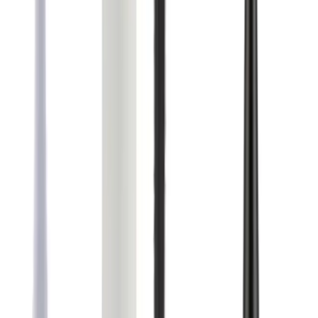
Farklı platformlardaki fiyat trendleri
🛒
Hepsiburada
🛍️
Trendyol
Seçili Platform:
Trendyol
ℹ️ Sadece Trendyol'da fiyat mevcut
Gün başına
✗
Hafta başına
✗
Ay başına
✗
Yıl başına
Yıl Başına Fiyatlar
Min Fiyat
337.00
TL
Max Fiyat
359.00
TL
Min İndirim
0.0
%
Max İndirim