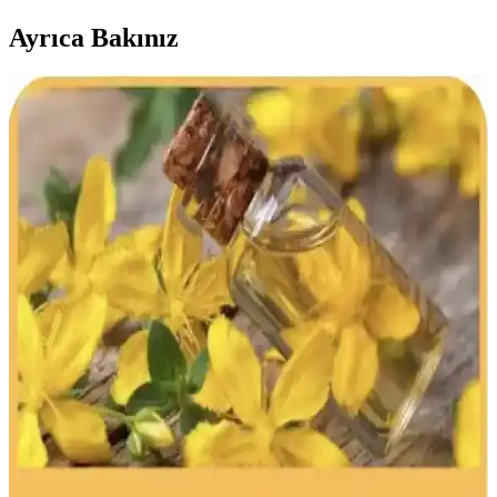
Ayrıca Bakınız
Bebek Yağı ve Bronzlaşma İlişkisi: Güvenlik ve
Doğru Kullanım Yöntemleri
Bebek yağı, nemlendirici ve yatıştırıcı amaçlıdır; bronzlaşmayı
hızlandırmaz. Güvenli güneşlenme için güneş koruyucu kullanmalı,
aşırı güneşten kaçınmalısınız.
Bebek Yağı Saçlara Sürülür mü Güvenlik ve
Uygulama Rehberi
Bebek yağı saçlara sürülebilir mi? Güvenli kullanım için dikkat
edilmesi gerekenler, uygulama teknikleri ve saç sağlığını koruyan
öneriler bu rehberde.
2025'te Bebek Yağıyla Cilt Bakımının 5 Şaşırtıcı
Sırrı
Bebek yağı ile cildinizi derinlemesine nemlendirin ve yenileyin.
2025 bakım trendlerini öğrenmek için hemen inceleyin!