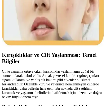
Bebek yağı, doğru kullanıldığında sivilcelere iyi gelebilir. Cilt tipi ve
kullanım şekline dikkat etmek, sağlıklı ve parlak cilt için önemlidir.
Bebek Yağı ve Sivilce İlişkisi: Bilinçli Kullanım
İpuçları ve Cilt Bakımı Rehberi
Bebek yağı cilt bakımında nemlendirme sağlasa da, doğru
kullanılmadığında sivilceye yol açabilir. Bu rehberde, bilinçli
kullanım ve cilt tipi uyumu hakkında detaylar bulunuyor.
Kırışıklıklar ve Cilt Yaşlanması: Temel
Bilgiler
Ciltte zamanla ortaya çıkan kırışıklıklar yaşlanmanın doğal bir
sonucu olarak kabul edilir. Ancak çevresel faktörler güneş ışınları
sigara kullanımı ve yanlış cilt bakımı gibi etkenler bu süreci
hızlandırabilir. Özellikle kuru ve yeterince nemlenmeyen ciltlerde
kırışıklıklar daha belirgin hale gelir. Bu noktada cilt sağlığını
korumak ve yaşlanma belirtilerini hafifletmek için düzenli ve doğru
bakım büyük önem taşır.