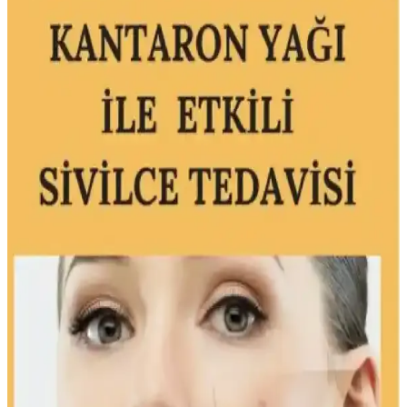
2025'te Bebek Yağıyla Cilt Bakımında 5 Şaşırtıcı
Faydası
Bebek yağı ile cildinizi nemlendirin ve tahrişi azaltın. Doğru ürün
seçimi için rehberimizi hemen keşfedin! İnceleyin ve deneyin.
2025'te Bebek Yağı ile Cilt ve Saç Bakımında Şok
Edici 5 Gerçek
Bebek yağıyla cilt ve saç bakımında doğal nemlendirme ve parlaklık
sağlayın. 2025'in bakım sırlarını hemen keşfedin! İnceleyin!
Bebek Yağlarının Cilt Sağlığına Faydaları ve Doğal
Kullanım İpuçları
Bebek yağı, doğal içerikleriyle hassas ciltleri yatıştırır, nem sağlar ve
cilt bariyerini güçlendirir. Doğru seçim ve düzenli kullanım ile
sağlıklı, parlak ciltler elde edilir.
Bebek Yağı ve Sivilceler: Doğru Kullanım ve
Bilinmesi Gerekenler