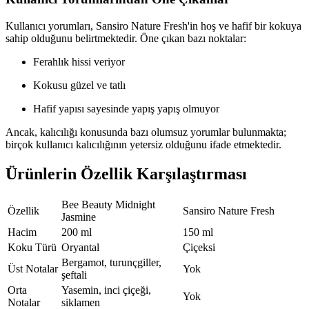
Kullanıcı yorumları, Sansiro Nature Fresh'in hoş ve hafif bir kokuya
sahip olduğunu belirtmektedir. Öne çıkan bazı noktalar:
Ferahlık hissi veriyor
Kokusu güzel ve tatlı
Hafif yapısı sayesinde yapış yapış olmuyor
Ancak, kalıcılığı konusunda bazı olumsuz yorumlar bulunmakta;
birçok kullanıcı kalıcılığının yetersiz olduğunu ifade etmektedir.
Ürünlerin Özellik Karşılaştırması
Bee Beauty Midnight
Özellik
Sansiro Nature Fresh
Jasmine
Hacim
200 ml
150 ml
Koku Türü
Oryantal
Çiçeksi
Bergamot, turunçgiller,
Üst Notalar
Yok
şeftali
Orta
Yasemin, inci çiçeği,
Yok
Notalar
siklamen