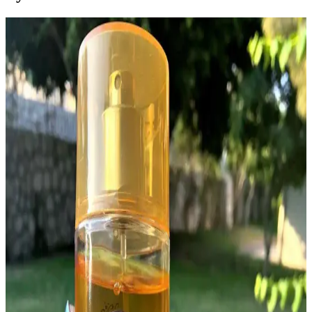
Xo Hope Vücut Spreyi 150 ml Odunsu Ferahlatıcı
Kokusu ve Kullanım Özellikleri
Xo Hope Vücut Spreyi 150 ml, odunsu aromasıyla gün boyunca
ferah ve taze hissettirir, seyahat ve spor için ideal, hafif yapısı ve
kolay kullanımıyla hareketli yaşam tarzına uygundur.
Watsons Vücut Spreyleri: Yaz ve Günlük Kullanım
İçin En İyi Seçenekler
Watsons mağazalarında bulunan çeşitli vücut spreyleri ile yaz ve
günlük kullanımda ferahlık ve kalıcılık sağlayın. Doğru ürün seçimi
için ipuçları ve trendlerle dolu rehber.
Victoria's Secret Velvet Petals Vücut Spreyi: Hafif ve
Ferah Çiçekli Koku Deneyimi
Victoria's Secret Velvet Petals vücut spreyi, taze çiçek ve meyveli
notalarla hafif ve kalıcı bir koku sunar, genç ve dinamik kullanıcılar
için uygun, sınırlı stoklarla erişilebilir.