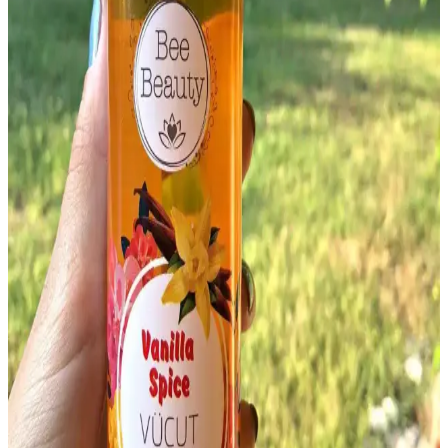
En İyi Erkek Vücut Spreyleri Rehberi: Kalıcı ve
Ferahlatıcı Seçenekler 2023
Erkekler için en iyi vücut spreyleri, kalıcılık, koku profili ve cilt
uyumu açısından detaylı analiz edilerek sunuluyor. Günlük kullanım
ve özel günler için ideal seçenekleri keşfedin.
Victoria's Secret Midnight Bloom Üçlü Vücut Spreyi
Seti Günlük ve Özel Kullanım İçin Uygun
Victoria's Secret Midnight Bloom seti, üç farklı odunsu, çiçeksi ve
vanilya notasıyla günlük ve özel anlarınızı güzelleştirir, kalıcılığı
sınırlı olsa da hafif ve etkileyici kokular sunar.
Chakra Vücut Spreyi Karşılaştırması: Natural
Flowers ve Soft Linen Farkları ve Kullanıcı
Yorumları
Bu makalede Chakra Vücut Spreyi'nin Natural Flowers ve Soft
Linen çeşitleri detaylı karşılaştırılıyor. Her iki ürünün özellikleri,
kullanıcı yorumları ve kalıcılık performansları analiz edilerek, en
uygun seçenek belirleniyor.