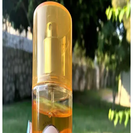
Xo Hope Vücut Spreyi 150 ml Odunsu Ferahlatıcı
Kokusu ve Kullanım Özellikleri
Xo Hope Vücut Spreyi 150 ml, odunsu aromasıyla gün boyunca
ferah ve taze hissettirir, seyahat ve spor için ideal, hafif yapısı ve
kolay kullanımıyla hareketli yaşam tarzına uygundur.
Watsons Vücut Spreyleri: Yaz ve Günlük Kullanım
İçin En İyi Seçenekler
Watsons mağazalarında bulunan çeşitli vücut spreyleri ile yaz ve
günlük kullanımda ferahlık ve kalıcılık sağlayın. Doğru ürün seçimi
için ipuçları ve trendlerle dolu rehber.
Victoria's Secret Velvet Petals Vücut Spreyi: Hafif ve
Ferah Çiçekli Koku Deneyimi
Victoria's Secret Velvet Petals vücut spreyi, taze çiçek ve meyveli
notalarla hafif ve kalıcı bir koku sunar, genç ve dinamik kullanıcılar
için uygun, sınırlı stoklarla erişilebilir.
En İyi Erkek Vücut Spreyleri Rehberi: Kalıcı ve