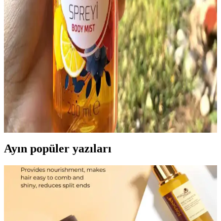
Avon Attraction Sensation ve Bargello No.122
Kadın Vücut Spreyi Karşılaştırması
İki popüler kadın vücut spreyi olan Avon Attraction Sensation ve
Bargello No.122'nin detaylı karşılaştırmasıyla, kokular, kalıcılık ve
kullanım alanları hakkında bilgi edinin.
Vücut Spreyi Seçimi ve Kullanımı Hakkında
Bilmeniz Gerekenler
Vücut spreyi seçerken dikkat edilmesi gerekenler, farklı kokular ve
markalar, doğru kullanım ipuçları ve sağlıklı içeriklerin önemi
hakkında detaylar içerir.
Ayın popüler yazıları