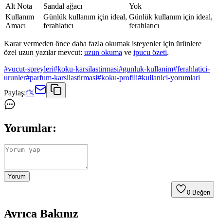
Alt Nota
Sandal ağacı
Yok
Kullanım
Günlük kullanım için ideal,
Günlük kullanım için ideal,
Amacı
ferahlatıcı
ferahlatıcı
Karar vermeden önce daha fazla okumak isteyenler için ürünlere
özel uzun yazılar mevcut:
uzun okuma
ve
ipucu özeti
.
#
vucut-spreyleri
#
koku-karsilastirmasi
#
gunluk-kullanim
#
ferahlatici-
urunler
#
parfum-karsilastirmasi
#
koku-profili
#
kullanici-yorumlari
Paylaş:
f
𝕏
Yorumlar:
Yorum
0
Beğen
Ayrıca Bakınız