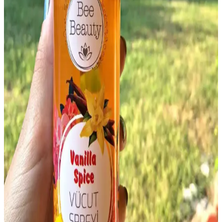
Ferahlatıcı Seçenekler 2023
Erkekler için en iyi vücut spreyleri, kalıcılık, koku profili ve cilt
uyumu açısından detaylı analiz edilerek sunuluyor. Günlük kullanım
ve özel günler için ideal seçenekleri keşfedin.
Victoria's Secret Midnight Bloom Üçlü Vücut Spreyi
Seti Günlük ve Özel Kullanım İçin Uygun
Victoria's Secret Midnight Bloom seti, üç farklı odunsu, çiçeksi ve
vanilya notasıyla günlük ve özel anlarınızı güzelleştirir, kalıcılığı
sınırlı olsa da hafif ve etkileyici kokular sunar.
Chakra Vücut Spreyi Karşılaştırması: Natural
Flowers ve Soft Linen Farkları ve Kullanıcı
Yorumları
Bu makalede Chakra Vücut Spreyi'nin Natural Flowers ve Soft
Linen çeşitleri detaylı karşılaştırılıyor. Her iki ürünün özellikleri,
kullanıcı yorumları ve kalıcılık performansları analiz edilerek, en
uygun seçenek belirleniyor.
Avon Attraction Sensation ve Bargello No.122