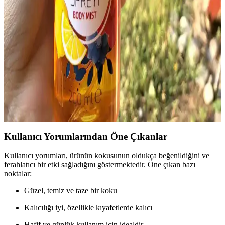
Kadın Vücut Spreyi Karşılaştırması
İki popüler kadın vücut spreyi olan Avon Attraction Sensation ve
Bargello No.122'nin detaylı karşılaştırmasıyla, kokular, kalıcılık ve
kullanım alanları hakkında bilgi edinin.
Vücut Spreyi Seçimi ve Kullanımı Hakkında
Bilmeniz Gerekenler
Vücut spreyi seçerken dikkat edilmesi gerekenler, farklı kokular ve
markalar, doğru kullanım ipuçları ve sağlıklı içeriklerin önemi
hakkında detaylar içerir.
Kullanıcı Yorumlarından Öne Çıkanlar
Kullanıcı yorumları, ürünün kokusunun oldukça beğenildiğini ve
ferahlatıcı bir etki sağladığını göstermektedir. Öne çıkan bazı
noktalar:
Güzel, temiz ve taze bir koku
Kalıcılığı iyi, özellikle kıyafetlerde kalıcı
Hafif ve günlük kullanım için idealdir