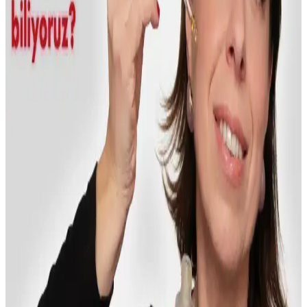
pembe kuvars taşlarıyla cilt sağlığını destekler, estetik ve fonksiyonel
tasarımıyla dikkat çeker.
WOU World of Unique 2'li Ton Eşitleyici ve
Aydınlatıcı Güneş Kremi İncelemesi ve Özellikleri
WOU World of Unique 2'li güneş kremi, SPF 50+ koruma, ton
eşitleme ve aydınlatıcı etkileriyle cilt sağlığını destekler, suya
dayanıklıdır ve doğal görünüm sağlar.
Sabah Nemlendirmede Günlük Sheet Mask ve Toner
Katmanlama Yöntemlerinin Karşılaştırması
Sabah cilt bakımında sheet mask ve toner katmanlama yöntemleri
nemlendirme açısından farklı avantajlar sunar. Sheet mask pratik ve
yoğun nem sağlarken, toner katmanlama sürdürülebilir ve ekonomik
bir seçenektir.
Phytoflora Masaj Başlıklı Inceltici Selülit ve Çatlak
Jeli İncelemesi ve Kullanım Rehberi
Phytoflora'nın selülit ve çatlak giderici jeli, doğal içerikleri ve pratik
kullanımıyla cilt görünümünü iyileştirir. Düzenli kullanımda gözle