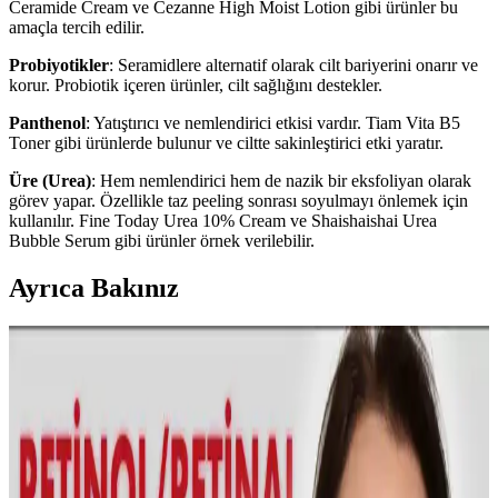
Ceramide Cream ve Cezanne High Moist Lotion gibi ürünler bu
amaçla tercih edilir.
Probiyotikler
: Seramidlere alternatif olarak cilt bariyerini onarır ve
korur. Probiotik içeren ürünler, cilt sağlığını destekler.
Panthenol
: Yatıştırıcı ve nemlendirici etkisi vardır. Tiam Vita B5
Toner gibi ürünlerde bulunur ve ciltte sakinleştirici etki yaratır.
Üre (Urea)
: Hem nemlendirici hem de nazik bir eksfoliyan olarak
görev yapar. Özellikle taz peeling sonrası soyulmayı önlemek için
kullanılır. Fine Today Urea 10% Cream ve Shaishaishai Urea
Bubble Serum gibi ürünler örnek verilebilir.
Ayrıca Bakınız
Sheland Dermastamp 140 Titanyum İğneli ve 30 ml
Collagen Serum ile Cilt Bakımında Yenilikçi Çözüm
Sheland Dermastamp 140 titanyum iğneli ve 30 ml kolajen serumu,
ayarlanabilir iğne uzunluğu ve yüksek kalite özellikleriyle cilt
bakımında etkili ve pratik çözümler sunar.