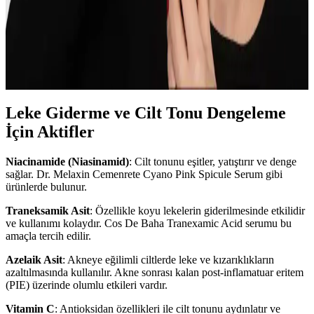
Jennifer Myers ve Retinol ile Tretinoin
Kullanımında Bilgilendirici YouTube İçerikleri
Jennifer Myers, retinol ve tretinoin hakkında sakin ve etkileyici
anlatımıyla kapsamlı bilgiler sunar. Videoları, cilt yenilenmesi ve
yaşlanma karşıtı etkileri detaylandırır.
Leke Giderme ve Cilt Tonu Dengeleme
İçin Aktifler
Niacinamide (Niasinamid)
: Cilt tonunu eşitler, yatıştırır ve denge
sağlar. Dr. Melaxin Cemenrete Cyano Pink Spicule Serum gibi
ürünlerde bulunur.
Traneksamik Asit
: Özellikle koyu lekelerin giderilmesinde etkilidir
ve kullanımı kolaydır. Cos De Baha Tranexamic Acid serumu bu
amaçla tercih edilir.
Azelaik Asit
: Akneye eğilimli ciltlerde leke ve kızarıklıkların
azaltılmasında kullanılır. Akne sonrası kalan post-inflamatuar eritem
(PIE) üzerinde olumlu etkileri vardır.
Vitamin C
: Antioksidan özellikleri ile cilt tonunu aydınlatır ve