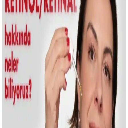
NEDOX Varilx Önleyici Roll-on: Varis ve Kılcal
Damar Sorunlarına Çözüm Sunan Doğal Kozmetik
Ürün
NEDOX Varilx Roll-on, doğal içerikleriyle varis ve damar
sorunlarını hafifletir, kullanımı kolay, ferahlatıcı ve güvenilir bir
damar bakım ürünüdür.
İLTERUS Tırtıklı Yeşim Face Roller ve Pembe
Kuvars Kalp Gua Sha Masaj Seti Özellikleri ve
Faydaları
İLTERUS'un doğal taşlardan oluşan yüz masaj seti, yüz
şekillendirme, rahatlatma ve enerji dengeleme sağlar. Yeşim ve
pembe kuvars taşlarıyla cilt sağlığını destekler, estetik ve fonksiyonel
tasarımıyla dikkat çeker.
WOU World of Unique 2'li Ton Eşitleyici ve
Aydınlatıcı Güneş Kremi İncelemesi ve Özellikleri
WOU World of Unique 2'li güneş kremi, SPF 50+ koruma, ton
eşitleme ve aydınlatıcı etkileriyle cilt sağlığını destekler, suya
dayanıklıdır ve doğal görünüm sağlar.