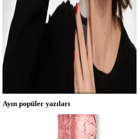
görülür sonuçlar sağlar.
Makyajınızı Geliştirmek İçin Temel Teknikler ve
Ürün Seçimi Rehberi
Makyajda cilt hazırlığı, aydınlatıcı, kontür ve doğru ürün seçimi gibi
tekniklerle doğal ve etkileyici görünüm elde etmek mümkündür.
Uygulama yöntemleri ve ürün kalitesi makyajın kalıcılığını artırır.
Jennifer Myers ve Retinol ile Tretinoin
Kullanımında Bilgilendirici YouTube İçerikleri
Jennifer Myers, retinol ve tretinoin hakkında sakin ve etkileyici
anlatımıyla kapsamlı bilgiler sunar. Videoları, cilt yenilenmesi ve
yaşlanma karşıtı etkileri detaylandırır.
Ayın popüler yazıları