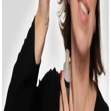
Sabah Nemlendirmede Günlük Sheet Mask ve Toner
Katmanlama Yöntemlerinin Karşılaştırması
Sabah cilt bakımında sheet mask ve toner katmanlama yöntemleri
nemlendirme açısından farklı avantajlar sunar. Sheet mask pratik ve
yoğun nem sağlarken, toner katmanlama sürdürülebilir ve ekonomik
bir seçenektir.
Phytoflora Masaj Başlıklı Inceltici Selülit ve Çatlak
Jeli İncelemesi ve Kullanım Rehberi
Phytoflora'nın selülit ve çatlak giderici jeli, doğal içerikleri ve pratik
kullanımıyla cilt görünümünü iyileştirir. Düzenli kullanımda gözle
görülür sonuçlar sağlar.
Makyajınızı Geliştirmek İçin Temel Teknikler ve
Ürün Seçimi Rehberi
Makyajda cilt hazırlığı, aydınlatıcı, kontür ve doğru ürün seçimi gibi
tekniklerle doğal ve etkileyici görünüm elde etmek mümkündür.
Uygulama yöntemleri ve ürün kalitesi makyajın kalıcılığını artırır.