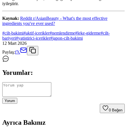
iyileştirir.
Kaynak:
Reddit r/AsianBeauty - What's the most effective
ingredients you've ever used?
#
cilt-bakimi
#
aktif-icerikler
#
nemlendirme
#
leke-giderme
#
cilt-
bariyeri
#
yatistirici-icerikler
#
japon-cilt-bakimi
12 Mart 2026
Paylaş:
f
𝕏
Yorumlar:
Yorum
0
Beğen
Ayrıca Bakınız