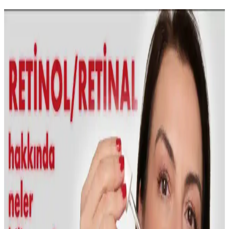
Sheland Dermastamp 140 Titanyum İğneli ve 30 ml
Collagen Serum ile Cilt Bakımında Yenilikçi Çözüm
Sheland Dermastamp 140 titanyum iğneli ve 30 ml kolajen serumu,
ayarlanabilir iğne uzunluğu ve yüksek kalite özellikleriyle cilt
bakımında etkili ve pratik çözümler sunar.
NEDOX Varilx Önleyici Roll-on: Varis ve Kılcal
Damar Sorunlarına Çözüm Sunan Doğal Kozmetik
Ürün
NEDOX Varilx Roll-on, doğal içerikleriyle varis ve damar
sorunlarını hafifletir, kullanımı kolay, ferahlatıcı ve güvenilir bir
damar bakım ürünüdür.
İLTERUS Tırtıklı Yeşim Face Roller ve Pembe
Kuvars Kalp Gua Sha Masaj Seti Özellikleri ve
Faydaları
İLTERUS'un doğal taşlardan oluşan yüz masaj seti, yüz
şekillendirme, rahatlatma ve enerji dengeleme sağlar. Yeşim ve