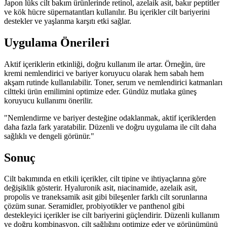
Japon lüks cilt bakım ürünlerinde retinol, azelaik asit, bakır peptitler
ve kök hücre süpernatantları kullanılır. Bu içerikler cilt bariyerini
destekler ve yaşlanma karşıtı etki sağlar.
Uygulama Önerileri
Aktif içeriklerin etkinliği, doğru kullanım ile artar. Örneğin, üre
kremi nemlendirici ve bariyer koruyucu olarak hem sabah hem
akşam rutinde kullanılabilir. Toner, serum ve nemlendirici katmanları
ciltteki ürün emilimini optimize eder. Gündüz mutlaka güneş
koruyucu kullanımı önerilir.
"Nemlendirme ve bariyer desteğine odaklanmak, aktif içeriklerden
daha fazla fark yaratabilir. Düzenli ve doğru uygulama ile cilt daha
sağlıklı ve dengeli görünür."
Sonuç
Cilt bakımında en etkili içerikler, cilt tipine ve ihtiyaçlarına göre
değişiklik gösterir. Hyaluronik asit, niacinamide, azelaik asit,
propolis ve traneksamik asit gibi bileşenler farklı cilt sorunlarına
çözüm sunar. Seramidler, probiyotikler ve panthenol gibi
destekleyici içerikler ise cilt bariyerini güçlendirir. Düzenli kullanım
ve doğru kombinasyon, cilt sağlığını optimize eder ve görünümünü