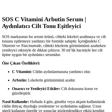
tasarımı ve dayanıklılığıyla günlük kullanım için ideal. Renk tonu ve
kaplama kalitesi kullanıcı yorumlarına göre değişiklik gösterebilir.
SOS C Vitamini Arbutin Serum |
Aydınlatıcı Cilt Tonu Eşitleyici
SOS markasının bu serum ürünü, ciltteki lekeleri azaltmaya ve cilt
tonunu eşitlemeye yardımcı bir formüle sahiptir. İçeriğindeki
C
Vitamini
ve
Niacinamide
, ciltteki lekelerin görünümünü azaltırken
yenileyici etkisiyle de dikkat çekiyor. 30 ml’lik hacmiyle her cilt
tipine uygun bir aydınlatıcı serumdur.
Öne Çıkan Özellikleri:
C Vitamini:
Cildin aydınlanmasına yardımcı olur.
Arbutin:
Lekelerin görünümünü azaltır.
Onarıcı ve Yenileyici Etkiler:
Cilt dokusunu korur ve
güzelleştirir.
Nasıl Kullanılır:
Haftada 4 gün, gündüz veya akşam kullanılarak
cildin ihtiyaç duyduğu yenilenme ve aydınlatma sağlanır. Uzun
süreli kullanım önerilir ve sonuçlar gözlemlendikçe etkisi kendini