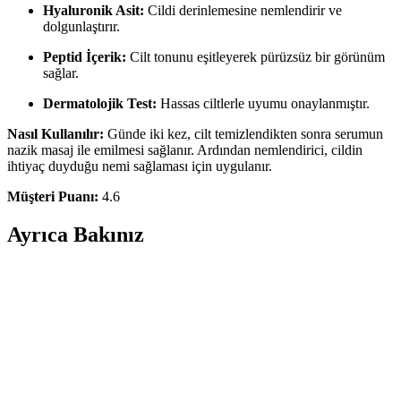
Hyaluronik Asit:
Cildi derinlemesine nemlendirir ve
dolgunlaştırır.
Peptid İçerik:
Cilt tonunu eşitleyerek pürüzsüz bir görünüm
sağlar.
Dermatolojik Test:
Hassas ciltlerle uyumu onaylanmıştır.
Nasıl Kullanılır:
Günde iki kez, cilt temizlendikten sonra serumun
nazik masaj ile emilmesi sağlanır. Ardından nemlendirici, cildin
ihtiyaç duyduğu nemi sağlaması için uygulanır.
Müşteri Puanı:
4.6
Ayrıca Bakınız
Son Dönemde Popüler Olan Makyaj Görünümleri
ve Ürün Kombinasyonları İncelemesi
Son dönemde makyajda pastel ve canlı renklerin dengeli kullanımı,
monolid göz yapısına uygun teknikler ve ürün kombinasyonları
detaylı şekilde incelenmiştir. Göz makyajındaki ince detaylar ve
dudak parlatıcıları ön plandadır.