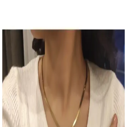
Sun Brown Carrot Butter Bronzlaştırıcı Krem:
Doğal ve Güvenilir Bronzluk Sağlayan Kozmetik
Ürünü
Sun Brown Carrot Butter Bronzlaştırıcı Krem, doğal içerikleriyle
cilde sağlıklı bronzluk kazandırır, hızlı emilir, kolay kullanılır ve
uzun süre kalıcı sonuçlar sağlar.
TUTUYA TEXTIL Hep Trend El Örgüsü Uzun
Renkli Lif Seti Detaylı İnceleme ve Kullanım
Alanları
TUTUYA TEXTIL'in el örgüsü renkli lif seti, estetik ve dayanıklı
yapısıyla çeşitli kullanım alanlarına uygun, yüksek kalite ve müşteri
memnuniyeti sağlayan ürünler sunuyor.
Hormonal Akne Tedavisinde Spironolaktonun
Etkisi ve Kullanıcı Deneyimleri
Spironolakton, hormonal aknede anti-androjenik etkisiyle yağ
bezlerini düzenler. Kullanıcılar iki hafta içinde iyileşme
gözlemlerken, dozaj ve yan etkiler kişiye göre değişmektedir.