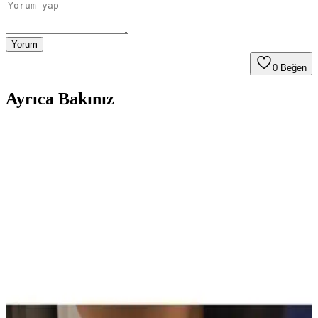
Yorum
0
Beğen
Ayrıca Bakınız
Son Dönemde Popüler Olan Makyaj Görünümleri
ve Ürün Kombinasyonları İncelemesi
Son dönemde makyajda pastel ve canlı renklerin dengeli kullanımı,
monolid göz yapısına uygun teknikler ve ürün kombinasyonları
detaylı şekilde incelenmiştir. Göz makyajındaki ince detaylar ve
dudak parlatıcıları ön plandadır.
Sun Brown Carrot Butter Bronzlaştırıcı Krem:
Doğal ve Güvenilir Bronzluk Sağlayan Kozmetik
Ürünü
Sun Brown Carrot Butter Bronzlaştırıcı Krem, doğal içerikleriyle