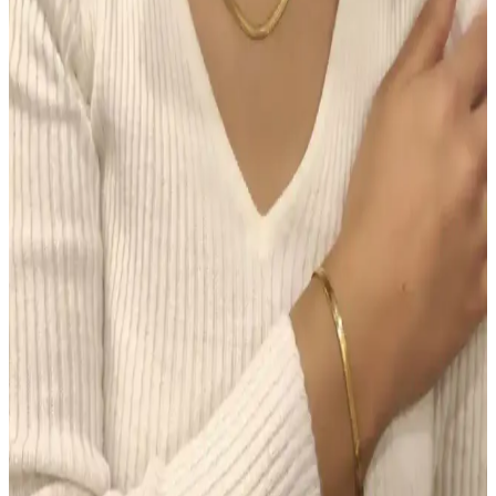
Chanel Water Tint: Hafif Kapatıcılıkla Uzun Süre
Kalıcı Doğal Cilt Makyajı
Chanel Water Tint, hafif kapatıcılığı ve doğal parlaklığıyla gün boyu
taze kalan bir cilt makyajı sunar. Ciltte ağırlık yapmadan uzun süre
kalıcı performans sağlar, ancak hassas ciltlerde koku dikkat
gerektirir.
Morfose Kahve Renkli Saçlar İçin Kuru Şampuan
İncelemesi ve Kullanım İpuçları
Morfose kahve renkli kuru şampuan, doğal görünüm ve hacim
sağlar, saç derisini temiz tutar, kullanım kolaylığı sunar ve renk
uyumu sağlar. Ancak, yoğun renk ve kalıcılık konusunda dikkatli
olunmalı.
Makyajda Doğru Ürün Seçimi ve Uygulama
Teknikleri ile Kalıcı ve Doğal Görünüm Sağlama
Makyajda doğru ürün seçimi ve uygulama teknikleri, doğal ve kalıcı
bir görünüm için kritik öneme sahiptir. Tonlu nemlendiriciden suya
dayanıklı göz kalemine kadar ürünlerin işlevleri ve kullanımı