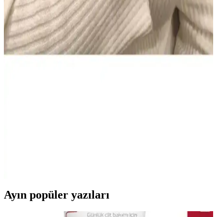
kökenli set, hassas dişlere nazik beyazlatma sunar ve güvenli
kullanım sağlar. Evde düzenli kullanım için pratiktir; bazı
kullanıcılar kıvam ve köpürmede farklılık bildirir, genel memnuniyet
yüksek.
NIVEA Men Deep Impact El ve Vücut Kremi: Derin
Nem, Yağsız Ferahlık ve Erkeksi Koku
400 ml hacimli NIVEA Men Deep Impact El ve Vücut Kremi,
yağsız hissiyatla derin nem sağlar, tüm cilt tipleriyle uyumlu. Hızlı
emilir, gün boyu konfor ve ferah bir cilt hissi sunar; odunsu baharatlı
koku erkeklere taze bir etki verir.
AtelierByEsra Altın Kaplama Paslanmaz Çelik Takı
Seti Modern ve Zarif Tasarım
AtelierByEsra'nın altın kaplama paslanmaz çelik takı seti, şık
tasarımı ve dayanıklılığıyla günlük kullanım için ideal. Renk tonu ve
kaplama kalitesi kullanıcı yorumlarına göre değişiklik gösterebilir.
Ayın popüler yazıları