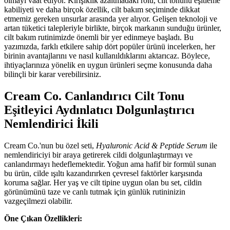
olmayı vaat ediyor. Kırışıklık azaltmadaki rolü, cilt tonunu eşitleme
kabiliyeti ve daha birçok özellik, cilt bakım seçiminde dikkat
etmemiz gereken unsurlar arasında yer alıyor. Gelişen teknoloji ve
artan tüketici talepleriyle birlikte, birçok markanın sunduğu ürünler,
cilt bakım rutinimizde önemli bir yer edinmeye başladı. Bu
yazımızda, farklı etkilere sahip dört popüler ürünü incelerken, her
birinin avantajlarını ve nasıl kullanıldıklarını aktarıcaz. Böylece,
ihtiyaçlarınıza yönelik en uygun ürünleri seçme konusunda daha
bilinçli bir karar verebilirsiniz.
Cream Co. Canlandırıcı Cilt Tonu
Eşitleyici Aydınlatıcı Dolgunlaştırıcı
Nemlendirici İkili
Cream Co.'nun bu özel seti,
Hyaluronic Acid & Peptide Serum
ile
nemlendiriciyi bir araya getirerek cildi dolgunlaştırmayı ve
canlandırmayı hedeflemektedir. Yoğun ama hafif bir formül sunan
bu ürün, cilde ışıltı kazandırırken çevresel faktörler karşısında
koruma sağlar. Her yaş ve cilt tipine uygun olan bu set, cildin
görünümünü taze ve canlı tutmak için günlük rutininizin
vazgeçilmezi olabilir.
Öne Çıkan Özellikleri: