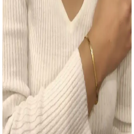
kalıcı performans sağlar, ancak hassas ciltlerde koku dikkat
gerektirir.
Morfose Kahve Renkli Saçlar İçin Kuru Şampuan
İncelemesi ve Kullanım İpuçları
Morfose kahve renkli kuru şampuan, doğal görünüm ve hacim
sağlar, saç derisini temiz tutar, kullanım kolaylığı sunar ve renk
uyumu sağlar. Ancak, yoğun renk ve kalıcılık konusunda dikkatli
olunmalı.
Makyajda Doğru Ürün Seçimi ve Uygulama
Teknikleri ile Kalıcı ve Doğal Görünüm Sağlama
Makyajda doğru ürün seçimi ve uygulama teknikleri, doğal ve kalıcı
bir görünüm için kritik öneme sahiptir. Tonlu nemlendiriciden suya
dayanıklı göz kalemine kadar ürünlerin işlevleri ve kullanımı
detaylıca ele alınmıştır.
Colgate Sensitive Diş Macunu 75 ml 2'li Fırsat Seti –
Hassas Dişler için Beyazlatıcı Çözüm
Colgate Sensitive Diş Macunu 75 ml’lik iki tüp içeren Türkiye