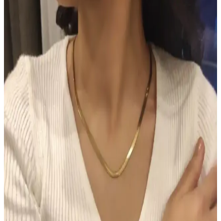
cilde sağlıklı bronzluk kazandırır, hızlı emilir, kolay kullanılır ve
uzun süre kalıcı sonuçlar sağlar.
TUTUYA TEXTIL Hep Trend El Örgüsü Uzun
Renkli Lif Seti Detaylı İnceleme ve Kullanım
Alanları
TUTUYA TEXTIL'in el örgüsü renkli lif seti, estetik ve dayanıklı
yapısıyla çeşitli kullanım alanlarına uygun, yüksek kalite ve müşteri
memnuniyeti sağlayan ürünler sunuyor.
Hormonal Akne Tedavisinde Spironolaktonun
Etkisi ve Kullanıcı Deneyimleri
Spironolakton, hormonal aknede anti-androjenik etkisiyle yağ
bezlerini düzenler. Kullanıcılar iki hafta içinde iyileşme
gözlemlerken, dozaj ve yan etkiler kişiye göre değişmektedir.
Chanel Water Tint: Hafif Kapatıcılıkla Uzun Süre
Kalıcı Doğal Cilt Makyajı
Chanel Water Tint, hafif kapatıcılığı ve doğal parlaklığıyla gün boyu
taze kalan bir cilt makyajı sunar. Ciltte ağırlık yapmadan uzun süre