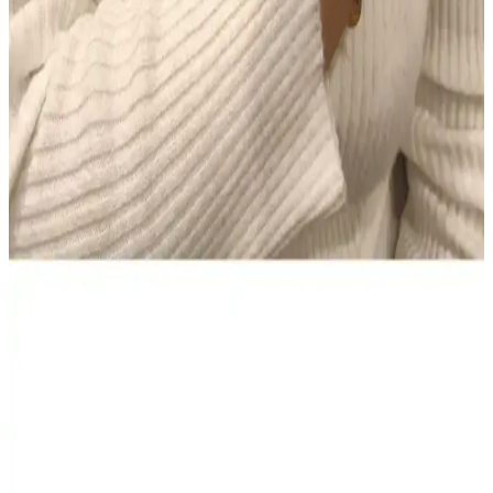
detaylıca ele alınmıştır.
Colgate Sensitive Diş Macunu 75 ml 2'li Fırsat Seti –
Hassas Dişler için Beyazlatıcı Çözüm
Colgate Sensitive Diş Macunu 75 ml’lik iki tüp içeren Türkiye
kökenli set, hassas dişlere nazik beyazlatma sunar ve güvenli
kullanım sağlar. Evde düzenli kullanım için pratiktir; bazı
kullanıcılar kıvam ve köpürmede farklılık bildirir, genel memnuniyet
yüksek.
NIVEA Men Deep Impact El ve Vücut Kremi: Derin
Nem, Yağsız Ferahlık ve Erkeksi Koku
400 ml hacimli NIVEA Men Deep Impact El ve Vücut Kremi,
yağsız hissiyatla derin nem sağlar, tüm cilt tipleriyle uyumlu. Hızlı
emilir, gün boyu konfor ve ferah bir cilt hissi sunar; odunsu baharatlı
koku erkeklere taze bir etki verir.
AtelierByEsra Altın Kaplama Paslanmaz Çelik Takı
Seti Modern ve Zarif Tasarım
AtelierByEsra'nın altın kaplama paslanmaz çelik takı seti, şık