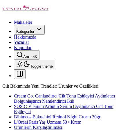
Makaleler
Kategoriler
Hakkımızda
Yazarlar
Kuponlar
Ara...
⌘
K
Toggle theme
Cilt Bakımında Yeni Trendler: Ürünler ve Özellikleri
Cream Co. Canlandırıcı Cilt Tonu Eşitleyici Aydınlatıcı
Dolgunlaştırıcı Nemlendirici İkili
SOS C Vitamini Arbutin Serum | Aydınlatıcı Cilt Tonu
Eşitleyici
Bibimcos Bakuchiol Retinol Night Cream 30gr
L'Oréal Paris Yaş Uzmanı 50+ Krem
Ürünlerin Karşılaştırılması