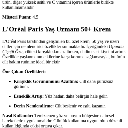
ürün, diğer yüksek asitli ve C vitamini içeren ürünlerle birlikte
kullanılmamalıdır.
Müşteri Puanı:
4.5
L'Oréal Paris Yaş Uzmanı 50+ Krem
L'Oréal Paris tarafından geliştirilen bu özel krem, 50 yaş ve üzeri
ciltler için nemlendirici özellikler sunmaktadır. İçeriğindeki
Opuntia
Çiçeği Özü
, ciltteki kırışıklıkları azaltırken, cildin elastikiyetini artırır.
Özellikle yaşlanmanın etkilerine karşı koruma sağlamasıyla, bu ürün
cilt bakım rutinine ideal bir ektir.
Öne Çıkan Özellikleri:
Kırışıklık Görünümünü Azaltma:
Cilt daha pürüzsüz
görünür.
Esneklik Artışı:
Yüz hatları daha belirgin hale gelir.
Derin Nemlendirme:
Cilt beslenir ve ışıltı kazanır.
Nasıl Kullanılır:
Temizlenen yüz ve boyun bölgesine dairesel
hareketlerle uygulanmalıdır. Günlük kullanıma uygun olup düzenli
kullanıldığında etkisi ortaya çıkar.