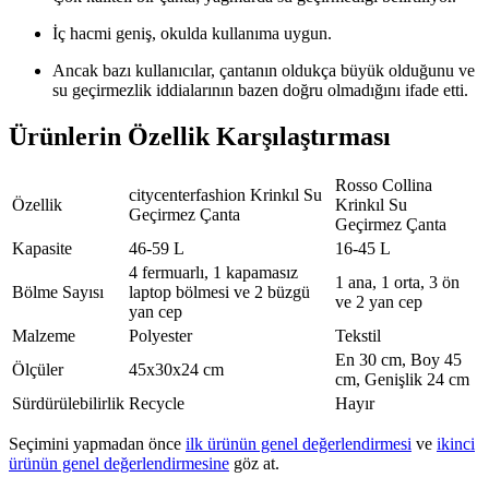
İç hacmi geniş, okulda kullanıma uygun.
Ancak bazı kullanıcılar, çantanın oldukça büyük olduğunu ve
su geçirmezlik iddialarının bazen doğru olmadığını ifade etti.
Ürünlerin Özellik Karşılaştırması
Rosso Collina
citycenterfashion Krinkıl Su
Özellik
Krinkıl Su
Geçirmez Çanta
Geçirmez Çanta
Kapasite
46-59 L
16-45 L
4 fermuarlı, 1 kapamasız
1 ana, 1 orta, 3 ön
Bölme Sayısı
laptop bölmesi ve 2 büzgü
ve 2 yan cep
yan cep
Malzeme
Polyester
Tekstil
En 30 cm, Boy 45
Ölçüler
45x30x24 cm
cm, Genişlik 24 cm
Sürdürülebilirlik
Recycle
Hayır
Seçimini yapmadan önce
ilk ürünün genel değerlendirmesi
ve
ikinci
ürünün genel değerlendirmesine
göz at.