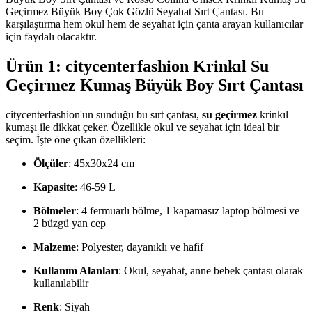
Geçirmez Büyük Boy Çok Gözlü Seyahat Sırt Çantası. Bu
karşılaştırma hem okul hem de seyahat için çanta arayan kullanıcılar
için faydalı olacaktır.
Ürün 1: citycenterfashion Krinkıl Su
Geçirmez Kumaş Büyük Boy Sırt Çantası
citycenterfashion'un sunduğu bu sırt çantası,
su geçirmez
krinkıl
kumaşı ile dikkat çeker. Özellikle okul ve seyahat için ideal bir
seçim. İşte öne çıkan özellikleri:
Ölçüler
: 45x30x24 cm
Kapasite
: 46-59 L
Bölmeler
: 4 fermuarlı bölme, 1 kapamasız laptop bölmesi ve
2 büzgü yan cep
Malzeme
: Polyester, dayanıklı ve hafif
Kullanım Alanları
: Okul, seyahat, anne bebek çantası olarak
kullanılabilir
Renk
: Siyah