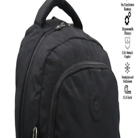
İki popüler seyahat makyaj organizerini karşılaştırıyoruz.
Ecoform'un su geçirmez ve geniş hazneleri, NS Reliable'ın şık suni
deri ve çok fonksiyonlu tasarımıyla öne çıkıyor. Hangi model sizin
ihtiyaçlarınıza uygun?
Pierre Cardin Bej Monogram Kadın Sırt Çantası
Şıklık ve Fonksiyonelliğin Buluşması
Estetik ve dayanıklı tasarımıyla Pierre Cardin bej monogram sırt
çantası, günlük kullanım için ideal, geniş iç hacmi ve fonksiyonel
detaylarıyla şıklık ve pratikliği bir araya getiriyor.
Eliza Çok Gözlü Kadın Sırt Çantası: Şık ve
Fonksiyonel Günlük Kullanım Çantası
Eliza Çok Gözlü Kadın Sırt Çantası, şık tasarımı ve pratik
kullanımıyla günlük, plaj ve şehir aktiviteleri için ideal. Dayanıklı
suni deri malzemesi ve geniş iç hacmiyle vazgeçilmeziniz olacak.
Elentra Siyah Spor ve FOCUX Nil-07 Yarasa
Çantası Karşılaştırması: Özellikler ve Kullanıcı
Yorumları