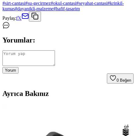
#
sirt-cantasi
#
su-gecirmez
#
okul-cantasi
#
seyahat-cantasi
#
krinkil-
kumas
#
dayanikli-malzeme
#
hafif-tasarim
Paylaş:
f
𝕏
Yorumlar:
Yorum
0
Beğen
Ayrıca Bakınız
Ecoform ve NS Reliable Seyahat Makyaj
Organizerleri Karşılaştırması: Hangi Model Sizin
İçin Uygun