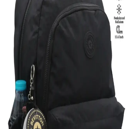
detaylarıyla şıklık ve pratikliği bir araya getiriyor.
Eliza Çok Gözlü Kadın Sırt Çantası: Şık ve
Fonksiyonel Günlük Kullanım Çantası
Eliza Çok Gözlü Kadın Sırt Çantası, şık tasarımı ve pratik
kullanımıyla günlük, plaj ve şehir aktiviteleri için ideal. Dayanıklı
suni deri malzemesi ve geniş iç hacmiyle vazgeçilmeziniz olacak.
Elentra Siyah Spor ve FOCUX Nil-07 Yarasa
Çantası Karşılaştırması: Özellikler ve Kullanıcı
Yorumları
Elentra Siyah Spor Sırt Çantası ve FOCUX Nil-07 Yarasa Çanta'nın
özellikleri, kullanıcı yorumları ve avantajlarıyla, kullanım alanınıza
uygun en iyi çantayı seçin.
Gençler İçin Uygun LUCKY BAG Çanta
Karşılaştırması ve Seçim Rehberi
Bu karşılaştırmada, gençler için tasarlanmış iki LUCKY BAG
çantasının özellikleri, kullanıcı yorumları ve tasarım farkları detaylı
şekilde inceleniyor.