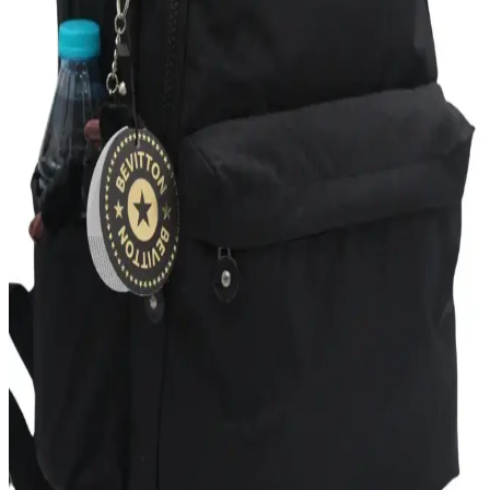
Elentra Siyah Spor Sırt Çantası ve FOCUX Nil-07 Yarasa Çanta'nın
özellikleri, kullanıcı yorumları ve avantajlarıyla, kullanım alanınıza
uygun en iyi çantayı seçin.
Gençler İçin Uygun LUCKY BAG Çanta
Karşılaştırması ve Seçim Rehberi
Bu karşılaştırmada, gençler için tasarlanmış iki LUCKY BAG
çantasının özellikleri, kullanıcı yorumları ve tasarım farkları detaylı
şekilde inceleniyor.
Hummel Darrel Bag Pack Sırt Çantası: Şık ve
Fonksiyonel Günlük Kullanım Çantası
Mor renkli Hummel Darrel Bag Pack, geniş iç hacmi ve ergonomik
tasarımıyla günlük ve okul ihtiyaçlarınızı şık ve rahat şekilde
karşılar.
Lucky Bees Kadın Sırt Çantası Günlük Kullanım
İçin Şık ve Dayanıklı Tasarım
Lucky Bees kadın sırt çantası, şık tasarımı ve dayanıklı suni deri
materyaliyle günlük kullanım için ideal. Geniş iç hacmi ve çok
bölmeli yapısıyla pratiklik sağlar.