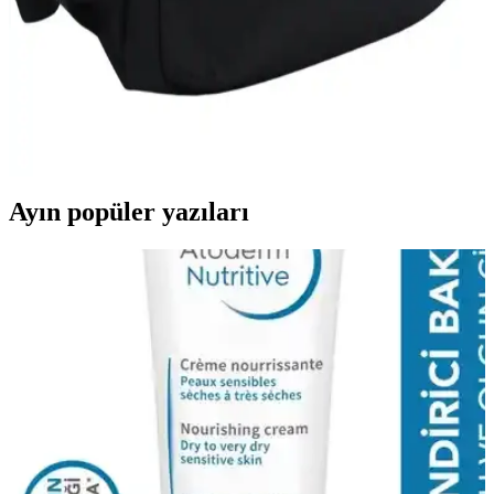
Bevitton Suya Dayanıklı Büyük Boy Unisex Okul
Sırt Çantası İnceleme ve Özellikleri
Bevitton'un su geçirmez büyük boy unisex sırt çantası, geniş hacmi
ve dayanıklı malzemeleriyle okul, seyahat ve spor için ideal,
fonksiyonel ve şık bir taşıma çözümüdür.
Ayın popüler yazıları