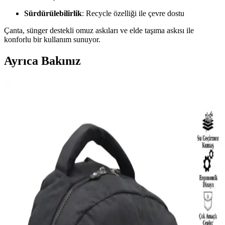
Sürdürülebilirlik
: Recycle özelliği ile çevre dostu
Çanta, sünger destekli omuz askıları ve elde taşıma askısı ile
konforlu bir kullanım sunuyor.
Ayrıca Bakınız
Ecoform ve NS Reliable Seyahat Makyaj
Organizerleri Karşılaştırması: Hangi Model Sizin
İçin Uygun
İki popüler seyahat makyaj organizerini karşılaştırıyoruz.
Ecoform'un su geçirmez ve geniş hazneleri, NS Reliable'ın şık suni
deri ve çok fonksiyonlu tasarımıyla öne çıkıyor. Hangi model sizin
ihtiyaçlarınıza uygun?
Pierre Cardin Bej Monogram Kadın Sırt Çantası
Şıklık ve Fonksiyonelliğin Buluşması
Estetik ve dayanıklı tasarımıyla Pierre Cardin bej monogram sırt
çantası, günlük kullanım için ideal, geniş iç hacmi ve fonksiyonel