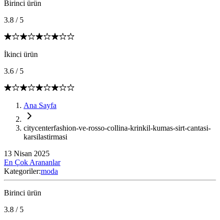
Birinci ürün
3.8
/
5
İkinci ürün
3.6
/
5
Ana Sayfa
citycenterfashion-ve-rosso-collina-krinkil-kumas-sirt-cantasi-
karsilastirmasi
13 Nisan 2025
En Çok Arananlar
Kategoriler:
moda
Birinci ürün
3.8
/
5