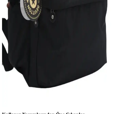
Hummel Darrel Bag Pack Sırt Çantası: Şık ve
Fonksiyonel Günlük Kullanım Çantası
Mor renkli Hummel Darrel Bag Pack, geniş iç hacmi ve ergonomik
tasarımıyla günlük ve okul ihtiyaçlarınızı şık ve rahat şekilde
karşılar.
Lucky Bees Kadın Sırt Çantası Günlük Kullanım
İçin Şık ve Dayanıklı Tasarım
Lucky Bees kadın sırt çantası, şık tasarımı ve dayanıklı suni deri
materyaliyle günlük kullanım için ideal. Geniş iç hacmi ve çok
bölmeli yapısıyla pratiklik sağlar.
Bevitton Suya Dayanıklı Büyük Boy Unisex Okul
Sırt Çantası İnceleme ve Özellikleri
Bevitton'un su geçirmez büyük boy unisex sırt çantası, geniş hacmi
ve dayanıklı malzemeleriyle okul, seyahat ve spor için ideal,
fonksiyonel ve şık bir taşıma çözümüdür.