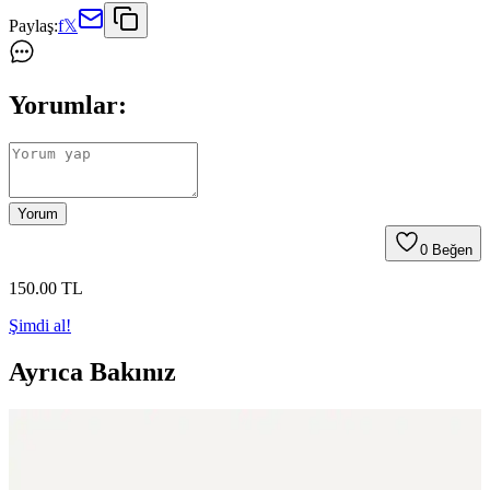
Paylaş:
f
𝕏
Yorumlar:
Yorum
0
Beğen
150
.00
TL
Şimdi al!
Ayrıca Bakınız
Kalem Eyeliner Uygulama Teknikleri ve Kapüşonlu
Gözlerde Doğru Kullanımı