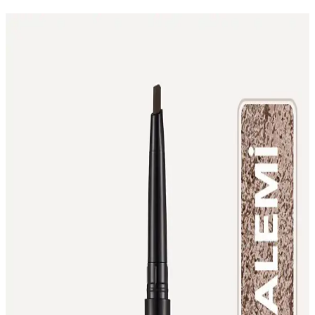
Kalem Eyeliner Uygulama Teknikleri ve Kapüşonlu
Gözlerde Doğru Kullanımı
Kalem eyeliner uygulaması, kalem formülü ve göz yapısına göre
farklı teknikler gerektirir. Kapüşonlu gözlerde likit eyeliner tercih
edilirken, kalem eyeliner su hattı ve alt kirpiklerde doğal görünüm
sağlar.
Well Siyah Kaş Kalemi EB001: Uzun Süreli ve
Doğal Kaş Makyajı İçin Ideal Çözüm
Well Siyah Kaş Kalemi EB001, ince uç ve akışkan yapısıyla doğal
ve belirgin kaşlar yaratır, dayanıklı ve uzun süre kalıcıdır, günlük ve
özel makyajlar için uygundur.
İBOVİA 3'ü 1 Arada Suya Dayanıklı Maskara,
Kalem ve Eyeliner Seti Özellikleri
İBOVİA'nın suya dayanıklı 3'ü 1 arada maskara, kalem ve eyeliner
seti, toz formuyla kolay uygulama ve kalıcılık sunar. Beyaz rengiyle
farklı göz makyajı seçenekleri sağlar.