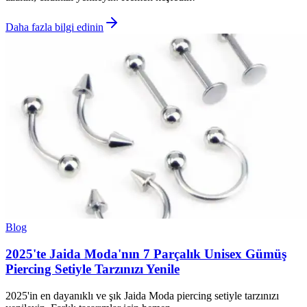
Daha fazla bilgi edinin
Blog
2025'te Jaida Moda'nın 7 Parçalık Unisex Gümüş
Piercing Setiyle Tarzınızı Yenile
2025'in en dayanıklı ve şık Jaida Moda piercing setiyle tarzınızı