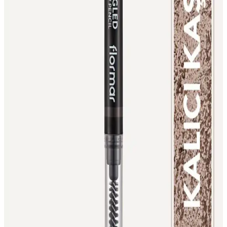
pigmentasyon ve dayanıklılığıyla öne çıkarak, doğal ve canlı dudak
görünümü sağlar, pratik kullanım ve geniş renk seçenekleri sunar.
Farmasi Express Göz Kalemi Metalik Safir 06
Modern ve Şık Göz Makyajı İçin Tercih Edilir
Farmasi'nin metalik safir renkli Express Göz Kalemi, kolay sürüm,
kalıcı ve şık görünüm sağlar; modern makyaj tutkunları için ideal,
doğal ve etkileyici göz makyajı sunar.
Makeuptime Kahverengi Fırçalı Kaş Kalemi ile
Doğal ve Belirgin Kaşlar Yaratma Rehberi
Makeuptime kahverengi fırçalı kaş kalemi, kolay uygulama ve doğal
görünüm sağlayan, uzun süre dayanıklı, günlük kullanım için ideal
bir kozmetik ürünüdür.
Melien Mürdüm Suya Dayanıklı Dudak ve Göz
Kalemi Seti ile Kalıcı Makyaj Deneyimi
Melien'in suya dayanıklı mürdüm renkli makyaj seti, uzun süre
kalıcılık ve çok yönlü kullanım sunar, şık tasarımıyla makyajda fark
yaratır.