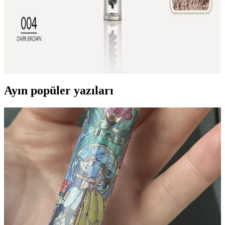
Flormar İki Uçlu Açılı Kaş Kalemi ve Fırçası Koyu
Kahve ile Doğal Dolgunluk
Flormar'ın iki uçlu açılı kaş kalemi ve fırçası, koyu kahve tonuyla
kaşlara doğal dolgunluk ve kolay şekillendirme sağlar. Yumuşak
dokusu ve pigmentasyonu ile kaş makyajını pratik hale getirir.
Ayın popüler yazıları