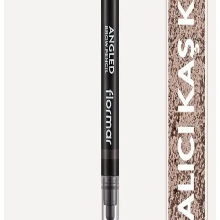
Birse 12’li Kalemtıraşlı Mat Dudak Kalemi Seti
Yüksek Pigmentasyon ve Geniş Renk Seçenekleriyle
Birse Kozmetik’in 12’li kalemtıraşlı mat dudak kalemi seti, yüksek
pigmentasyon ve dayanıklılığıyla öne çıkarak, doğal ve canlı dudak
görünümü sağlar, pratik kullanım ve geniş renk seçenekleri sunar.
Farmasi Express Göz Kalemi Metalik Safir 06
Modern ve Şık Göz Makyajı İçin Tercih Edilir
Farmasi'nin metalik safir renkli Express Göz Kalemi, kolay sürüm,
kalıcı ve şık görünüm sağlar; modern makyaj tutkunları için ideal,
doğal ve etkileyici göz makyajı sunar.
Makeuptime Kahverengi Fırçalı Kaş Kalemi ile
Doğal ve Belirgin Kaşlar Yaratma Rehberi
Makeuptime kahverengi fırçalı kaş kalemi, kolay uygulama ve doğal
görünüm sağlayan, uzun süre dayanıklı, günlük kullanım için ideal
bir kozmetik ürünüdür.
Melien Mürdüm Suya Dayanıklı Dudak ve Göz