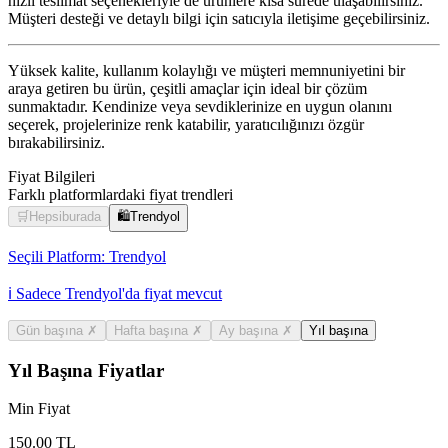
hızlı teslimat seçenekleriyle de ürünlere kısa sürede ulaşabilirsiniz.
Müşteri desteği ve detaylı bilgi için satıcıyla iletişime geçebilirsiniz.
Yüksek kalite, kullanım kolaylığı ve müşteri memnuniyetini bir
araya getiren bu ürün, çeşitli amaçlar için ideal bir çözüm
sunmaktadır. Kendinize veya sevdiklerinize en uygun olanını
seçerek, projelerinize renk katabilir, yaratıcılığınızı özgür
bırakabilirsiniz.
Fiyat Bilgileri
Farklı platformlardaki fiyat trendleri
🛒
Hepsiburada
🛍️
Trendyol
Seçili Platform:
Trendyol
ℹ️ Sadece Trendyol'da fiyat mevcut
Gün başına
✗
Hafta başına
✗
Ay başına
✗
Yıl başına
Yıl Başına Fiyatlar
Min Fiyat
150.00
TL