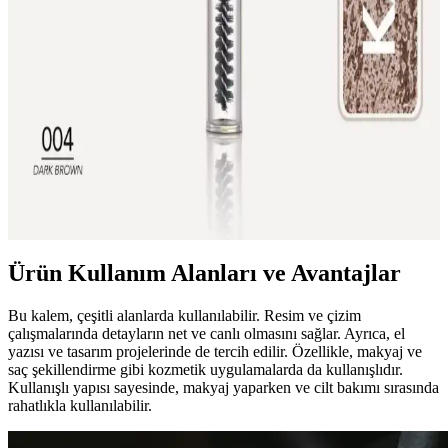
Kalemi Seti ile Kalıcı Makyaj Deneyimi
Melien'in suya dayanıklı mürdüm renkli makyaj seti, uzun süre
kalıcılık ve çok yönlü kullanım sunar, şık tasarımıyla makyajda fark
yaratır.
Flormar İki Uçlu Açılı Kaş Kalemi ve Fırçası Koyu
Kahve ile Doğal Dolgunluk
Flormar'ın iki uçlu açılı kaş kalemi ve fırçası, koyu kahve tonuyla
kaşlara doğal dolgunluk ve kolay şekillendirme sağlar. Yumuşak
dokusu ve pigmentasyonu ile kaş makyajını pratik hale getirir.
Ürün Kullanım Alanları ve Avantajlar
Bu kalem, çeşitli alanlarda kullanılabilir. Resim ve çizim
çalışmalarında detayların net ve canlı olmasını sağlar. Ayrıca, el
yazısı ve tasarım projelerinde de tercih edilir. Özellikle, makyaj ve
saç şekillendirme gibi kozmetik uygulamalarda da kullanışlıdır.
Kullanışlı yapısı sayesinde, makyaj yaparken ve cilt bakımı sırasında
rahatlıkla kullanılabilir.