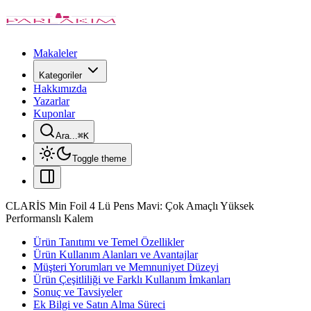
Makaleler
Kategoriler
Hakkımızda
Yazarlar
Kuponlar
Ara...
⌘
K
Toggle theme
CLARİS Min Foil 4 Lü Pens Mavi: Çok Amaçlı Yüksek
Performanslı Kalem
Ürün Tanıtımı ve Temel Özellikler
Ürün Kullanım Alanları ve Avantajlar
Müşteri Yorumları ve Memnuniyet Düzeyi
Ürün Çeşitliliği ve Farklı Kullanım İmkanları
Sonuç ve Tavsiyeler
Ek Bilgi ve Satın Alma Süreci