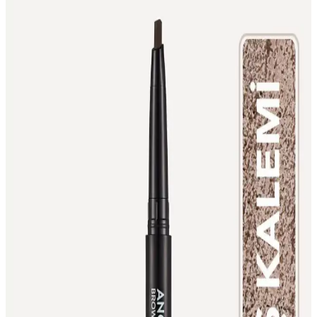
Kalem eyeliner uygulaması, kalem formülü ve göz yapısına göre
farklı teknikler gerektirir. Kapüşonlu gözlerde likit eyeliner tercih
edilirken, kalem eyeliner su hattı ve alt kirpiklerde doğal görünüm
sağlar.
Well Siyah Kaş Kalemi EB001: Uzun Süreli ve
Doğal Kaş Makyajı İçin Ideal Çözüm
Well Siyah Kaş Kalemi EB001, ince uç ve akışkan yapısıyla doğal
ve belirgin kaşlar yaratır, dayanıklı ve uzun süre kalıcıdır, günlük ve
özel makyajlar için uygundur.
İBOVİA 3'ü 1 Arada Suya Dayanıklı Maskara,
Kalem ve Eyeliner Seti Özellikleri
İBOVİA'nın suya dayanıklı 3'ü 1 arada maskara, kalem ve eyeliner
seti, toz formuyla kolay uygulama ve kalıcılık sunar. Beyaz rengiyle
farklı göz makyajı seçenekleri sağlar.
Birse 12’li Kalemtıraşlı Mat Dudak Kalemi Seti
Yüksek Pigmentasyon ve Geniş Renk Seçenekleriyle
Birse Kozmetik’in 12’li kalemtıraşlı mat dudak kalemi seti, yüksek