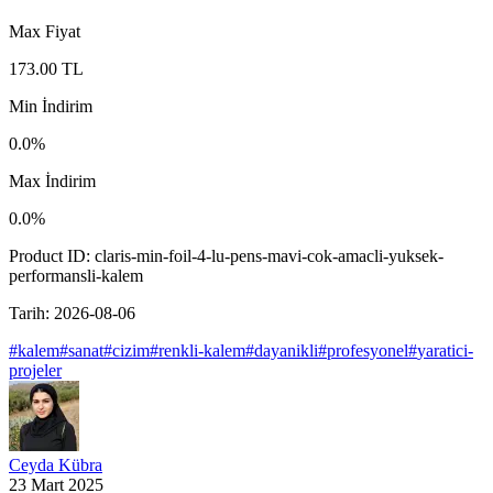
Max Fiyat
173.00
TL
Min İndirim
0.0
%
Max İndirim
0.0
%
Product ID:
claris-min-foil-4-lu-pens-mavi-cok-amacli-yuksek-
performansli-kalem
Tarih:
2026-08-06
#
kalem
#
sanat
#
cizim
#
renkli-kalem
#
dayanikli
#
profesyonel
#
yaratici-
projeler
Ceyda Kübra
23 Mart 2025