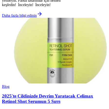
yenileyin. Farklı tasarımlar için hemen
keşfedin! İnceleyin! İnceleyin!
Daha fazla bilgi edinin
Blog
2025'te Cildinizde Devrim Yaratacak Celimax
Retinol Shot Serumun 5 Sırrı