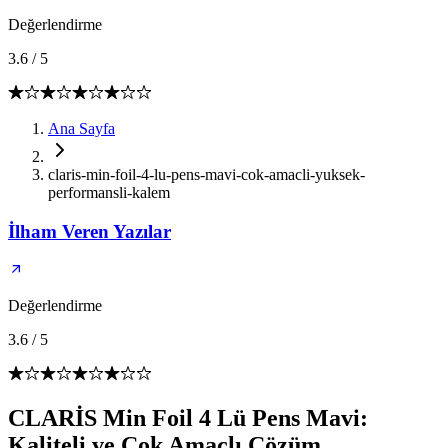
Değerlendirme
3.6
/
5
Ana Sayfa
claris-min-foil-4-lu-pens-mavi-cok-amacli-yuksek-
performansli-kalem
İlham Veren Yazılar
Değerlendirme
3.6
/
5
CLARİS Min Foil 4 Lü Pens Mavi:
Kaliteli ve Çok Amaçlı Çözüm