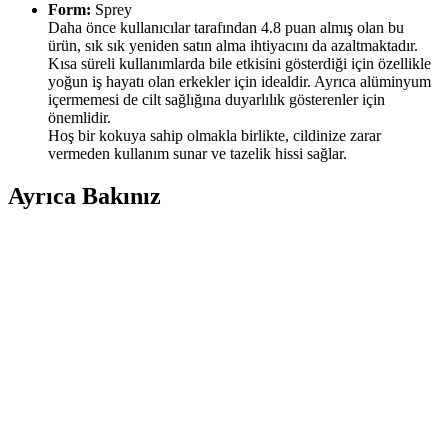
Form:
Sprey
Daha önce kullanıcılar tarafından 4.8 puan almış olan bu
ürün, sık sık yeniden satın alma ihtiyacını da azaltmaktadır.
Kısa süreli kullanımlarda bile etkisini gösterdiği için özellikle
yoğun iş hayatı olan erkekler için idealdir. Ayrıca alüminyum
içermemesi de cilt sağlığına duyarlılık gösterenler için
önemlidir.
Hoş bir kokuya sahip olmakla birlikte, cildinize zarar
vermeden kullanım sunar ve tazelik hissi sağlar.
Ayrıca Bakınız
Son Dönemde Popüler Olan Makyaj Görünümleri
ve Ürün Kombinasyonları İncelemesi
Son dönemde makyajda pastel ve canlı renklerin dengeli kullanımı,
monolid göz yapısına uygun teknikler ve ürün kombinasyonları
detaylı şekilde incelenmiştir. Göz makyajındaki ince detaylar ve
dudak parlatıcıları ön plandadır.
Sun Brown Carrot Butter Bronzlaştırıcı Krem:
Doğal ve Güvenilir Bronzluk Sağlayan Kozmetik