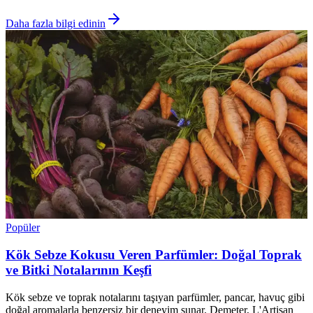
Daha fazla bilgi edinin
Popüler
Kök Sebze Kokusu Veren Parfümler: Doğal Toprak
ve Bitki Notalarının Keşfi
Kök sebze ve toprak notalarını taşıyan parfümler, pancar, havuç gibi
doğal aromalarla benzersiz bir deneyim sunar. Demeter, L'Artisan