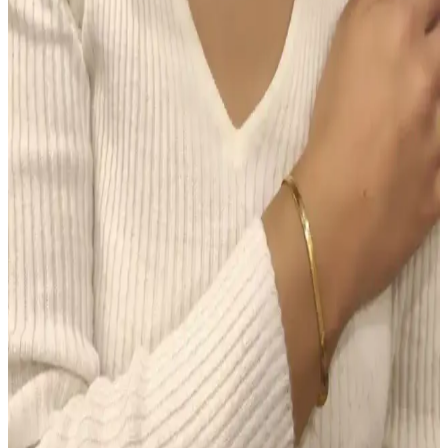
Chanel Water Tint, hafif kapatıcılığı ve doğal parlaklığıyla gün boyu
taze kalan bir cilt makyajı sunar. Ciltte ağırlık yapmadan uzun süre
kalıcı performans sağlar, ancak hassas ciltlerde koku dikkat
gerektirir.
Morfose Kahve Renkli Saçlar İçin Kuru Şampuan
İncelemesi ve Kullanım İpuçları
Morfose kahve renkli kuru şampuan, doğal görünüm ve hacim
sağlar, saç derisini temiz tutar, kullanım kolaylığı sunar ve renk
uyumu sağlar. Ancak, yoğun renk ve kalıcılık konusunda dikkatli
olunmalı.
Makyajda Doğru Ürün Seçimi ve Uygulama
Teknikleri ile Kalıcı ve Doğal Görünüm Sağlama
Makyajda doğru ürün seçimi ve uygulama teknikleri, doğal ve kalıcı
bir görünüm için kritik öneme sahiptir. Tonlu nemlendiriciden suya
dayanıklı göz kalemine kadar ürünlerin işlevleri ve kullanımı
detaylıca ele alınmıştır.
Colgate Sensitive Diş Macunu 75 ml 2'li Fırsat Seti –