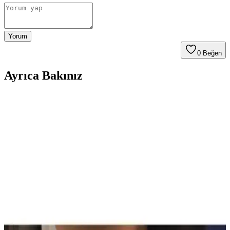
Yorum
0
Beğen
Ayrıca Bakınız
Son Dönemde Popüler Olan Makyaj Görünümleri
ve Ürün Kombinasyonları İncelemesi
Son dönemde makyajda pastel ve canlı renklerin dengeli kullanımı,
monolid göz yapısına uygun teknikler ve ürün kombinasyonları
detaylı şekilde incelenmiştir. Göz makyajındaki ince detaylar ve
dudak parlatıcıları ön plandadır.
Sun Brown Carrot Butter Bronzlaştırıcı Krem:
Doğal ve Güvenilir Bronzluk Sağlayan Kozmetik
Ürünü
Sun Brown Carrot Butter Bronzlaştırıcı Krem, doğal içerikleriyle