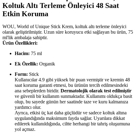
Koltuk Altı Terleme Önleyici 48 Saat
Etkin Koruma
WOU, World of Unique Stick Krem, koltuk altı terleme önleyici
olarak geliştirilmiştir. Uzun süre koruyucu etki sağlayan bu ürün, 75
ml'lik ambalaja sahiptir.
Ürün Özellikleri:
Hacim:
75 ml
Ek Özellik:
Organik
Form:
Stick
Kullanıcılar 4.9 gibi yüksek bir puan vermiştir ve kremin 48
saat koruma garanti etmesi, bu ürünün tercih edilmesindeki
ana sebeplerden biridir.
Dermatolojik olarak test edilmiştir
ve güvenli bir kullanım sunmaktadır. Kullanımı oldukça basit
olup, bu sayede günün her saatinde taze ve kuru kalmanıza
yardımcı olur.
Ayrıca, etkisi üç kat daha güçlüdür ve sadece koltuk altına
uygulandığında maksimum fayda sağlar. Uyarılara dikkat
edilerek kullanıldığında, ciltte herhangi bir tahriş oluşumuna
yol açmaz.