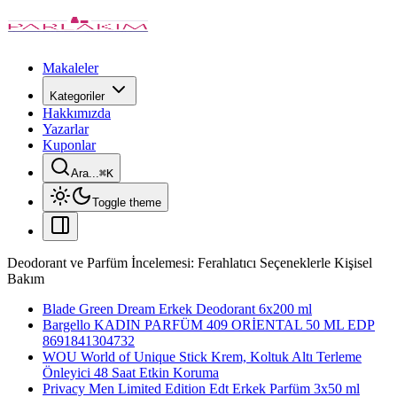
Makaleler
Kategoriler
Hakkımızda
Yazarlar
Kuponlar
Ara...
⌘
K
Toggle theme
Deodorant ve Parfüm İncelemesi: Ferahlatıcı Seçeneklerle Kişisel
Bakım
Blade Green Dream Erkek Deodorant 6x200 ml
Bargello KADIN PARFÜM 409 ORİENTAL 50 ML EDP
8691841304732
WOU World of Unique Stick Krem, Koltuk Altı Terleme
Önleyici 48 Saat Etkin Koruma
Privacy Men Limited Edition Edt Erkek Parfüm 3x50 ml