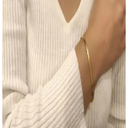
kalıcı performans sağlar, ancak hassas ciltlerde koku dikkat
gerektirir.
Morfose Kahve Renkli Saçlar İçin Kuru Şampuan
İncelemesi ve Kullanım İpuçları
Morfose kahve renkli kuru şampuan, doğal görünüm ve hacim
sağlar, saç derisini temiz tutar, kullanım kolaylığı sunar ve renk
uyumu sağlar. Ancak, yoğun renk ve kalıcılık konusunda dikkatli
olunmalı.
Makyajda Doğru Ürün Seçimi ve Uygulama
Teknikleri ile Kalıcı ve Doğal Görünüm Sağlama
Makyajda doğru ürün seçimi ve uygulama teknikleri, doğal ve kalıcı
bir görünüm için kritik öneme sahiptir. Tonlu nemlendiriciden suya
dayanıklı göz kalemine kadar ürünlerin işlevleri ve kullanımı
detaylıca ele alınmıştır.
Colgate Sensitive Diş Macunu 75 ml 2'li Fırsat Seti –
Hassas Dişler için Beyazlatıcı Çözüm
Colgate Sensitive Diş Macunu 75 ml’lik iki tüp içeren Türkiye