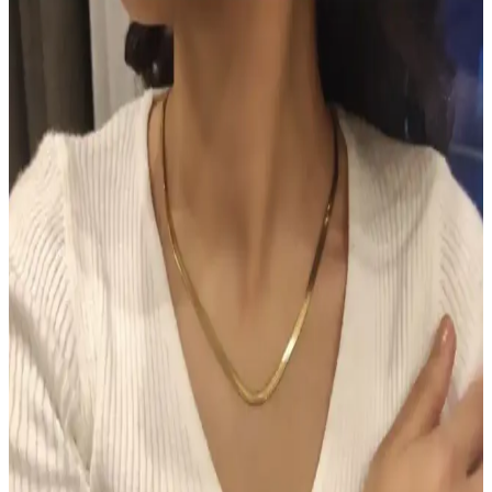
cilde sağlıklı bronzluk kazandırır, hızlı emilir, kolay kullanılır ve
uzun süre kalıcı sonuçlar sağlar.
TUTUYA TEXTIL Hep Trend El Örgüsü Uzun
Renkli Lif Seti Detaylı İnceleme ve Kullanım
Alanları
TUTUYA TEXTIL'in el örgüsü renkli lif seti, estetik ve dayanıklı
yapısıyla çeşitli kullanım alanlarına uygun, yüksek kalite ve müşteri
memnuniyeti sağlayan ürünler sunuyor.
Hormonal Akne Tedavisinde Spironolaktonun
Etkisi ve Kullanıcı Deneyimleri
Spironolakton, hormonal aknede anti-androjenik etkisiyle yağ
bezlerini düzenler. Kullanıcılar iki hafta içinde iyileşme
gözlemlerken, dozaj ve yan etkiler kişiye göre değişmektedir.
Chanel Water Tint: Hafif Kapatıcılıkla Uzun Süre
Kalıcı Doğal Cilt Makyajı
Chanel Water Tint, hafif kapatıcılığı ve doğal parlaklığıyla gün boyu
taze kalan bir cilt makyajı sunar. Ciltte ağırlık yapmadan uzun süre