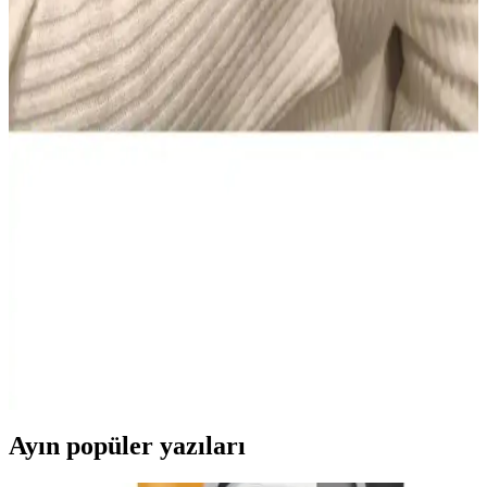
kökenli set, hassas dişlere nazik beyazlatma sunar ve güvenli
kullanım sağlar. Evde düzenli kullanım için pratiktir; bazı
kullanıcılar kıvam ve köpürmede farklılık bildirir, genel memnuniyet
yüksek.
NIVEA Men Deep Impact El ve Vücut Kremi: Derin
Nem, Yağsız Ferahlık ve Erkeksi Koku
400 ml hacimli NIVEA Men Deep Impact El ve Vücut Kremi,
yağsız hissiyatla derin nem sağlar, tüm cilt tipleriyle uyumlu. Hızlı
emilir, gün boyu konfor ve ferah bir cilt hissi sunar; odunsu baharatlı
koku erkeklere taze bir etki verir.
AtelierByEsra Altın Kaplama Paslanmaz Çelik Takı
Seti Modern ve Zarif Tasarım
AtelierByEsra'nın altın kaplama paslanmaz çelik takı seti, şık
tasarımı ve dayanıklılığıyla günlük kullanım için ideal. Renk tonu ve
kaplama kalitesi kullanıcı yorumlarına göre değişiklik gösterebilir.
Ayın popüler yazıları