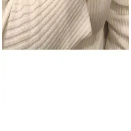
Hassas Dişler için Beyazlatıcı Çözüm
Colgate Sensitive Diş Macunu 75 ml’lik iki tüp içeren Türkiye
kökenli set, hassas dişlere nazik beyazlatma sunar ve güvenli
kullanım sağlar. Evde düzenli kullanım için pratiktir; bazı
kullanıcılar kıvam ve köpürmede farklılık bildirir, genel memnuniyet
yüksek.
NIVEA Men Deep Impact El ve Vücut Kremi: Derin
Nem, Yağsız Ferahlık ve Erkeksi Koku
400 ml hacimli NIVEA Men Deep Impact El ve Vücut Kremi,
yağsız hissiyatla derin nem sağlar, tüm cilt tipleriyle uyumlu. Hızlı
emilir, gün boyu konfor ve ferah bir cilt hissi sunar; odunsu baharatlı
koku erkeklere taze bir etki verir.
AtelierByEsra Altın Kaplama Paslanmaz Çelik Takı
Seti Modern ve Zarif Tasarım
AtelierByEsra'nın altın kaplama paslanmaz çelik takı seti, şık
tasarımı ve dayanıklılığıyla günlük kullanım için ideal. Renk tonu ve
kaplama kalitesi kullanıcı yorumlarına göre değişiklik gösterebilir.