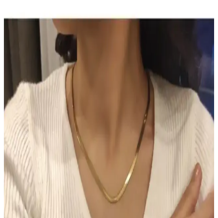
Ürünü
Sun Brown Carrot Butter Bronzlaştırıcı Krem, doğal içerikleriyle
cilde sağlıklı bronzluk kazandırır, hızlı emilir, kolay kullanılır ve
uzun süre kalıcı sonuçlar sağlar.
TUTUYA TEXTIL Hep Trend El Örgüsü Uzun
Renkli Lif Seti Detaylı İnceleme ve Kullanım
Alanları
TUTUYA TEXTIL'in el örgüsü renkli lif seti, estetik ve dayanıklı
yapısıyla çeşitli kullanım alanlarına uygun, yüksek kalite ve müşteri
memnuniyeti sağlayan ürünler sunuyor.
Hormonal Akne Tedavisinde Spironolaktonun
Etkisi ve Kullanıcı Deneyimleri
Spironolakton, hormonal aknede anti-androjenik etkisiyle yağ
bezlerini düzenler. Kullanıcılar iki hafta içinde iyileşme
gözlemlerken, dozaj ve yan etkiler kişiye göre değişmektedir.
Chanel Water Tint: Hafif Kapatıcılıkla Uzun Süre
Kalıcı Doğal Cilt Makyajı