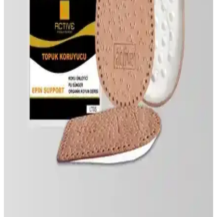
Deri Bileklik Karşılaştırması: Klipsli ve Manyetik
Toka Tasarımların Özellikleri ve Kullanıcı
Yorumları
İki farklı deri bileklik modelinin malzeme, tasarım ve kullanıcı
deneyimleri karşılaştırıldı. Kalite, rahatlık ve dayanıklılık kriterleriyle
en uygun seçeneği belirleyin.
H&E Luxury Design 8'li Deri Çantalı Taşınabilir
Makyaj Fırçası Seti 12cm - Kompakt ve Çok Yönlü
H&E Luxury Design 8'li deri çantalı taşınabilir makyaj fırçası seti,
kompakt yapısı ve çeşitli fırça tipleriyle günlük ve seyahat
makyajlarınızda pratik kullanım sunar. Yumuşak kılları ve şık
çantasıyla konforlu ve şık bir deneyim sağlar.
Chavin Gri Çelik ve Deri Çelik Erkek Bileklik ile
Trend Collection Kalın Model Karşılaştırması
İki farklı erkek bileklik ürününü malzeme, tasarım ve dayanıklılık
açısından karşılaştırıyoruz. Bir ürün deri ve paslanmaz çelik
kullanırken, diğer kalın ve dayanıklı 316L paslanmaz çelikten