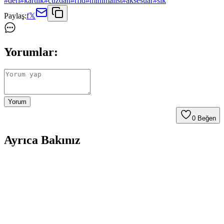
#
deri
#
kartlik
#
cuzdan
#
rfid
#
minimalist
#
aksesuar
#
sik
Paylaş:
f
𝕏
Yorumlar:
Yorum
0
Beğen
Ayrıca Bakınız
Çanta İçinde Fondöten Dökülmesi: Etkili Temizlik
ve Koruma Yöntemleri
Fondöten dökülmesi sonrası çanta içindeki lekeler, uygun temizlik
yöntemleriyle giderilebilir. Yağ bazlı deterjanlar ve makyaj
temizleyiciler etkili olup, önleyici tedbirler dökülmeyi engeller.