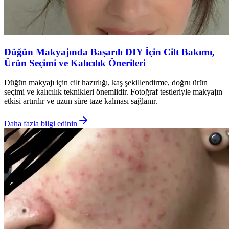
Düğün Makyajında Başarılı DIY İçin Cilt Bakımı,
Ürün Seçimi ve Kalıcılık Önerileri
Düğün makyajı için cilt hazırlığı, kaş şekillendirme, doğru ürün
seçimi ve kalıcılık teknikleri önemlidir. Fotoğraf testleriyle makyajın
etkisi artırılır ve uzun süre taze kalması sağlanır.
Daha fazla bilgi edinin