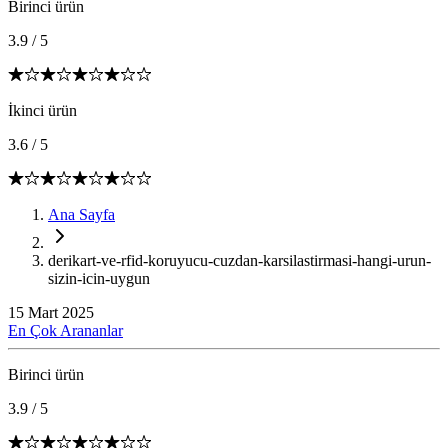
Birinci ürün
3.9
/
5
İkinci ürün
3.6
/
5
Ana Sayfa
derikart-ve-rfid-koruyucu-cuzdan-karsilastirmasi-hangi-urun-
sizin-icin-uygun
15 Mart 2025
En Çok Arananlar
Birinci ürün
3.9
/
5