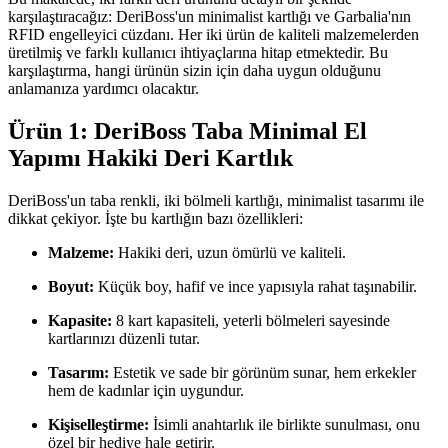
karşılaştıracağız: DeriBoss'un minimalist kartlığı ve Garbalia'nın
RFID engelleyici cüzdanı. Her iki ürün de kaliteli malzemelerden
üretilmiş ve farklı kullanıcı ihtiyaçlarına hitap etmektedir. Bu
karşılaştırma, hangi ürünün sizin için daha uygun olduğunu
anlamanıza yardımcı olacaktır.
Ürün 1: DeriBoss Taba Minimal El
Yapımı Hakiki Deri Kartlık
DeriBoss'un taba renkli, iki bölmeli kartlığı, minimalist tasarımı ile
dikkat çekiyor. İşte bu kartlığın bazı özellikleri:
Malzeme:
Hakiki deri, uzun ömürlü ve kaliteli.
Boyut:
Küçük boy, hafif ve ince yapısıyla rahat taşınabilir.
Kapasite:
8 kart kapasiteli, yeterli bölmeleri sayesinde
kartlarınızı düzenli tutar.
Tasarım:
Estetik ve sade bir görünüm sunar, hem erkekler
hem de kadınlar için uygundur.
Kişiselleştirme:
İsimli anahtarlık ile birlikte sunulması, onu
özel bir hediye hale getirir.