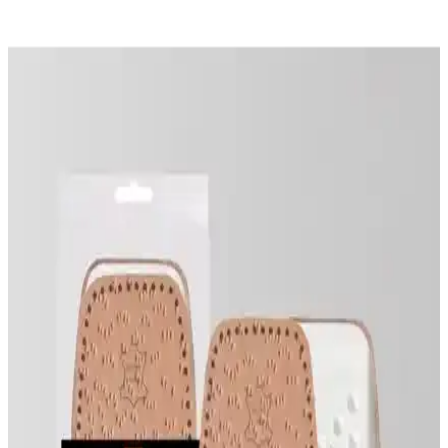
Duke Nickle Deri Örgülü Klipsli Bileklik ile Trend
Snake Çelik Bileklik Kıyaslaması
Bu karşılaştırma, Duke Nickle Deri Örgülü Klipsli Bileklik ile Trend
Collection Snake Kararmaz Çelik Bileklik arasındaki boyut uyumu,
malzeme/ dayanıklılık, kilit güvenilirliği, tasarım ve garanti
kriterlerini veri odaklı inceler; kullanıcı yorumlarına da özet yer
verir.
Vdude Hakiki Deri Belden Bağlamalı Strapon
Kemer ve Gerçekçi Dokulu Dildo Özellikleri
Hakiki deri malzemeden üretilen, ayarlanabilir belden bağlamalı
strapon kemer ve 18 cm dildo ile güvenli ve konforlu kullanım
sağlar. Estetik ve fonksiyonel tasarımıyla öne çıkar.
Black Deer Q90 ve Foottab Deri Ayakkabı Tabanlığı
Karşılaştırması
Black Deer Q90 ve Foottab deri tabanlıkların malzeme, konfor ve
kullanıcı deneyimleri karşılaştırılarak, günlük kullanım ve ayak
sağlığı için en iyi seçeneği belirleyin.