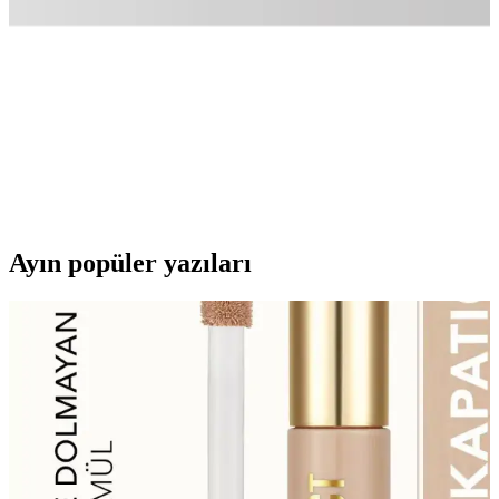
üretilmiştir.
Active Team LT05 ve Handarte Ark Destekli
Tabanlık: Topuk Koruyucu ve Destek
Karşılaştırması
Active Team LT05 deri topuk koruyucu ile Handarte Ark destekli
tabanlık, ayak sağlığı ve topuk ağrısı için karşılaştırılıyor. Ürün
özellikleri, kullanıcı deneyimleri ve destek performansları detaylıca
inceleniyor.
Ayın popüler yazıları