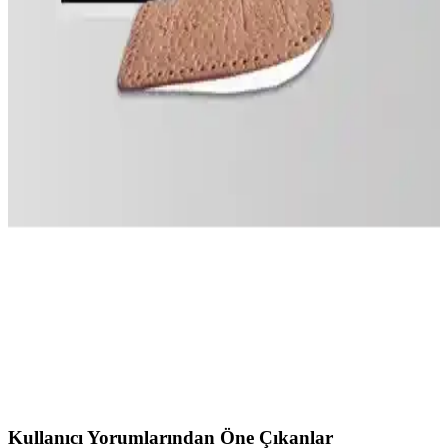
kompakt yapısı ve çeşitli fırça tipleriyle günlük ve seyahat
makyajlarınızda pratik kullanım sunar. Yumuşak kılları ve şık
çantasıyla konforlu ve şık bir deneyim sağlar.
Chavin Gri Çelik ve Deri Çelik Erkek Bileklik ile
Trend Collection Kalın Model Karşılaştırması
İki farklı erkek bileklik ürününü malzeme, tasarım ve dayanıklılık
açısından karşılaştırıyoruz. Bir ürün deri ve paslanmaz çelik
kullanırken, diğer kalın ve dayanıklı 316L paslanmaz çelikten
üretilmiştir.
Active Team LT05 ve Handarte Ark Destekli
Tabanlık: Topuk Koruyucu ve Destek
Karşılaştırması
Active Team LT05 deri topuk koruyucu ile Handarte Ark destekli
tabanlık, ayak sağlığı ve topuk ağrısı için karşılaştırılıyor. Ürün
özellikleri, kullanıcı deneyimleri ve destek performansları detaylıca
inceleniyor.
Kullanıcı Yorumlarından Öne Çıkanlar