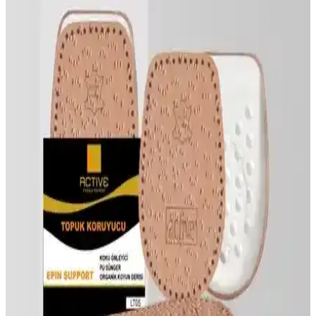
Hakiki deri malzemeden üretilen, ayarlanabilir belden bağlamalı
strapon kemer ve 18 cm dildo ile güvenli ve konforlu kullanım
sağlar. Estetik ve fonksiyonel tasarımıyla öne çıkar.
Black Deer Q90 ve Foottab Deri Ayakkabı Tabanlığı
Karşılaştırması
Black Deer Q90 ve Foottab deri tabanlıkların malzeme, konfor ve
kullanıcı deneyimleri karşılaştırılarak, günlük kullanım ve ayak
sağlığı için en iyi seçeneği belirleyin.
Deri Bileklik Karşılaştırması: Klipsli ve Manyetik
Toka Tasarımların Özellikleri ve Kullanıcı
Yorumları
İki farklı deri bileklik modelinin malzeme, tasarım ve kullanıcı
deneyimleri karşılaştırıldı. Kalite, rahatlık ve dayanıklılık kriterleriyle
en uygun seçeneği belirleyin.
H&E Luxury Design 8'li Deri Çantalı Taşınabilir
Makyaj Fırçası Seti 12cm - Kompakt ve Çok Yönlü
H&E Luxury Design 8'li deri çantalı taşınabilir makyaj fırçası seti,