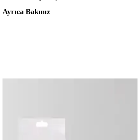
Ayrıca Bakınız
Çanta İçinde Fondöten Dökülmesi: Etkili Temizlik
ve Koruma Yöntemleri
Fondöten dökülmesi sonrası çanta içindeki lekeler, uygun temizlik
yöntemleriyle giderilebilir. Yağ bazlı deterjanlar ve makyaj
temizleyiciler etkili olup, önleyici tedbirler dökülmeyi engeller.
Duke Nickle Deri Örgülü Klipsli Bileklik ile Trend
Snake Çelik Bileklik Kıyaslaması
Bu karşılaştırma, Duke Nickle Deri Örgülü Klipsli Bileklik ile Trend
Collection Snake Kararmaz Çelik Bileklik arasındaki boyut uyumu,
malzeme/ dayanıklılık, kilit güvenilirliği, tasarım ve garanti
kriterlerini veri odaklı inceler; kullanıcı yorumlarına da özet yer
verir.
Vdude Hakiki Deri Belden Bağlamalı Strapon
Kemer ve Gerçekçi Dokulu Dildo Özellikleri