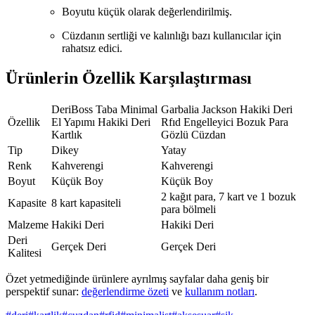
Boyutu küçük olarak değerlendirilmiş.
Cüzdanın sertliği ve kalınlığı bazı kullanıcılar için
rahatsız edici.
Ürünlerin Özellik Karşılaştırması
DeriBoss Taba Minimal
Garbalia Jackson Hakiki Deri
Özellik
El Yapımı Hakiki Deri
Rfıd Engelleyici Bozuk Para
Kartlık
Gözlü Cüzdan
Tip
Dikey
Yatay
Renk
Kahverengi
Kahverengi
Boyut
Küçük Boy
Küçük Boy
2 kağıt para, 7 kart ve 1 bozuk
Kapasite
8 kart kapasiteli
para bölmeli
Malzeme
Hakiki Deri
Hakiki Deri
Deri
Gerçek Deri
Gerçek Deri
Kalitesi
Özet yetmediğinde ürünlere ayrılmış sayfalar daha geniş bir
perspektif sunar:
değerlendirme özeti
ve
kullanım notları
.