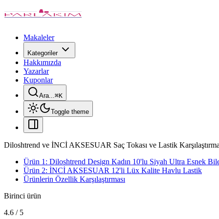
Makaleler
Kategoriler
Hakkımızda
Yazarlar
Kuponlar
Ara...
⌘
K
Toggle theme
Diloshtrend ve İNCİ AKSESUAR Saç Tokası ve Lastik Karşılaştırma
Ürün 1: Diloshtrend Design Kadın 10'lu Siyah Ultra Esnek Bil
Ürün 2: İNCİ AKSESUAR 12'li Lüx Kalite Havlu Lastik
Ürünlerin Özellik Karşılaştırması
Birinci ürün
4.6
/
5