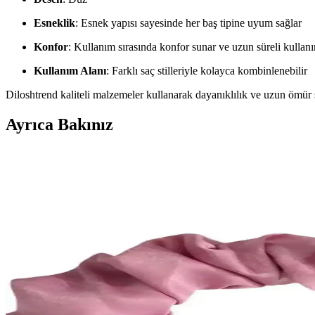
Esneklik
: Esnek yapısı sayesinde her baş tipine uyum sağlar
Konfor
: Kullanım sırasında konfor sunar ve uzun süreli kullanı
Kullanım Alanı
: Farklı saç stilleriyle kolayca kombinlenebilir
Diloshtrend kaliteli malzemeler kullanarak dayanıklılık ve uzun ömür
Ayrıca Bakınız
Monalisa Kadın Siyah Saten Çift Taraflı Fiyonk Mand
Monalisa'nın siyah saten çift taraflı fiyonk toka, şıklık ve pratikliği 
Pratik Dikisco Isısız Saç Şekillendirici ile Doğal Da
Pratik Dikisco'nun saten saç şekillendiricisi, ısı kullanmadan doğal da
sorunlarını gösterir.
C&E Design Kadın 4’lü Siyah-Kahve Büyük XL Manda