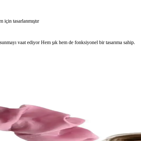
m için tasarlanmıştır
 sunmayı vaat ediyor Hem şık hem de fonksiyonel bir tasarıma sahip.
al Toka: Şıklık ve Kullanışlılığın Buluşması
bir arada sunar. Hafif ve dayanıklı yapısıyla her saç modeline uyum sağlar,
lga ve Hacim Yaratma Yöntemleri
lgalar ve hacim sağlar, kullanımı kolaydır ve uyku sırasında bile kullanı
l Toka Seti Günlük ve Özel Kullanım İçin