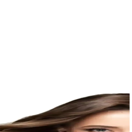
 günlük ve özel günlerinizde tercih edebilirsiniz.
labilir, kullanıcı yorumları ise yüksek memnuniyet ve bazı kalite