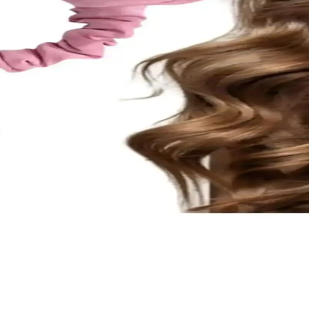
arıyla pratik ve dayanıklı, saçlara nazikçe tutunan yumuşak dokusuyla ş
ti Şıklık ve Fonksiyonellik Sunar
ünlük ve özel kullanımlar için ideal, geniş saçlara uygun, rahat ve uzun 
Seti Günlük Şıklık ve Fonksiyonellik İçin
n saçlar için ideal, dayanıklı ve kullanışlı tokalarla günlük şıklık ve pr
ici Saç Sosisi Özellikleri ve Kullanım Rehberi
si Saten Saç Sosisi, estetik tasarımı ve kullanım kolaylığıyla öne çıkar.
si Toka Seti - Doğal ve Sağlıklı Saç Şekillendirme
esuar Saten Isısız Saç Şekillendirici seti, kullanımı kolay ve sağlıklıdı
kası: Sağlıklı ve Pratik Kullanım İçin Modern Tasarım
Saç Tokası, renk seçenekleri ve kullanışlı tasarımıyla günlük ve gece k