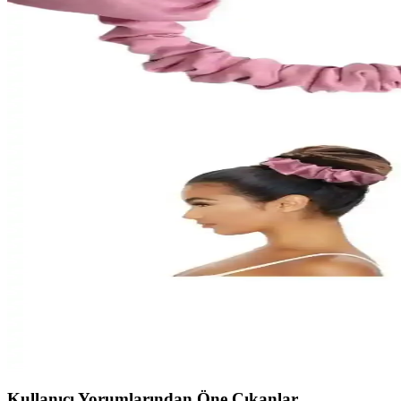
Günlük ve özel kullanım için tasarlanan bu 4’lü tokalar, büyük boyutl
Kadınlar İçin Gri Tonlarda Büyük XL Mandal Toka Se
Gri tonlarındaki büyük toka seti, şık tasarımı ve dayanıklı yapısıyla g
C&E Design Kadın 6'lı Kahve Büyük XL Mandal Toka 
Renkli desenleri ve büyük boyutlarıyla dikkat çeken bu set, uzun ve kalı
Pratik Dikisco Gök Mavisi Saten Isısız Saç Şekillendir
Saçlara zarar vermeden doğal dalgalar oluşturan Pratik Dikisco Gök Mavi
Elvin Aksesuar Saten Isısız Saç Şekillendirici Saç Sosi
Saçlarınızı yıpratmadan doğal dalgalar oluşturmanızı sağlayan Elvin Aks
SB SizinBazar İpek Saten Isısız Saç Şekillendirme To
Saçlara zarar vermeden kolayca şekillendiren SB SizinBazar İpek Saten 
Kullanıcı Yorumlarından Öne Çıkanlar