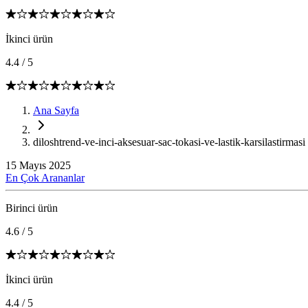
İkinci ürün
4.4
/
5
Ana Sayfa
diloshtrend-ve-inci-aksesuar-sac-tokasi-ve-lastik-karsilastirmasi
15 Mayıs 2025
En Çok Arananlar
Birinci ürün
4.6
/
5
İkinci ürün
4.4
/
5