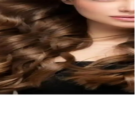
ıklık ve konfor sunar.
süre tutan kadın aksesuarı.
atiklik sunar.
 Sağlıklı ve hacimli saçlar için ideal bir tercih.
r, günlük saç bakımında tercih edilebilir.
ullanımı için ideal bir aksesuar.