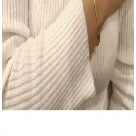
Makyajda Doğru Ürün Seçimi ve Uygulama
Teknikleri ile Kalıcı ve Doğal Görünüm Sağlama
Makyajda doğru ürün seçimi ve uygulama teknikleri, doğal ve kalıcı
bir görünüm için kritik öneme sahiptir. Tonlu nemlendiriciden suya
dayanıklı göz kalemine kadar ürünlerin işlevleri ve kullanımı
detaylıca ele alınmıştır.
Colgate Sensitive Diş Macunu 75 ml 2'li Fırsat Seti –
Hassas Dişler için Beyazlatıcı Çözüm
Colgate Sensitive Diş Macunu 75 ml’lik iki tüp içeren Türkiye
kökenli set, hassas dişlere nazik beyazlatma sunar ve güvenli
kullanım sağlar. Evde düzenli kullanım için pratiktir; bazı
kullanıcılar kıvam ve köpürmede farklılık bildirir, genel memnuniyet
yüksek.
NIVEA Men Deep Impact El ve Vücut Kremi: Derin
Nem, Yağsız Ferahlık ve Erkeksi Koku
400 ml hacimli NIVEA Men Deep Impact El ve Vücut Kremi,
yağsız hissiyatla derin nem sağlar, tüm cilt tipleriyle uyumlu. Hızlı
emilir, gün boyu konfor ve ferah bir cilt hissi sunar; odunsu baharatlı