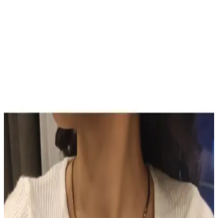
Son Dönemde Popüler Olan Makyaj Görünümleri
ve Ürün Kombinasyonları İncelemesi
Son dönemde makyajda pastel ve canlı renklerin dengeli kullanımı,
monolid göz yapısına uygun teknikler ve ürün kombinasyonları
detaylı şekilde incelenmiştir. Göz makyajındaki ince detaylar ve
dudak parlatıcıları ön plandadır.
Sun Brown Carrot Butter Bronzlaştırıcı Krem:
Doğal ve Güvenilir Bronzluk Sağlayan Kozmetik
Ürünü
Sun Brown Carrot Butter Bronzlaştırıcı Krem, doğal içerikleriyle
cilde sağlıklı bronzluk kazandırır, hızlı emilir, kolay kullanılır ve
uzun süre kalıcı sonuçlar sağlar.
TUTUYA TEXTIL Hep Trend El Örgüsü Uzun
Renkli Lif Seti Detaylı İnceleme ve Kullanım
Alanları
TUTUYA TEXTIL'in el örgüsü renkli lif seti, estetik ve dayanıklı
yapısıyla çeşitli kullanım alanlarına uygun, yüksek kalite ve müşteri
memnuniyeti sağlayan ürünler sunuyor.