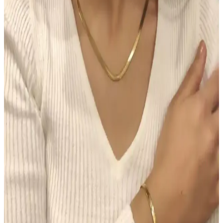
Hormonal Akne Tedavisinde Spironolaktonun
Etkisi ve Kullanıcı Deneyimleri
Spironolakton, hormonal aknede anti-androjenik etkisiyle yağ
bezlerini düzenler. Kullanıcılar iki hafta içinde iyileşme
gözlemlerken, dozaj ve yan etkiler kişiye göre değişmektedir.
Chanel Water Tint: Hafif Kapatıcılıkla Uzun Süre
Kalıcı Doğal Cilt Makyajı
Chanel Water Tint, hafif kapatıcılığı ve doğal parlaklığıyla gün boyu
taze kalan bir cilt makyajı sunar. Ciltte ağırlık yapmadan uzun süre
kalıcı performans sağlar, ancak hassas ciltlerde koku dikkat
gerektirir.
Morfose Kahve Renkli Saçlar İçin Kuru Şampuan
İncelemesi ve Kullanım İpuçları
Morfose kahve renkli kuru şampuan, doğal görünüm ve hacim
sağlar, saç derisini temiz tutar, kullanım kolaylığı sunar ve renk
uyumu sağlar. Ancak, yoğun renk ve kalıcılık konusunda dikkatli
olunmalı.