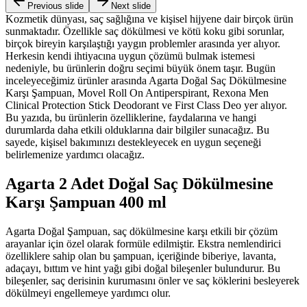
Previous slide
Next slide
Kozmetik dünyası, saç sağlığına ve kişisel hijyene dair birçok ürün
sunmaktadır. Özellikle saç dökülmesi ve kötü koku gibi sorunlar,
birçok bireyin karşılaştığı yaygın problemler arasında yer alıyor.
Herkesin kendi ihtiyacına uygun çözümü bulmak istemesi
nedeniyle, bu ürünlerin doğru seçimi büyük önem taşır. Bugün
inceleyeceğimiz ürünler arasında Agarta Doğal Saç Dökülmesine
Karşı Şampuan, Movel Roll On Antiperspirant, Rexona Men
Clinical Protection Stick Deodorant ve First Class Deo yer alıyor.
Bu yazıda, bu ürünlerin özelliklerine, faydalarına ve hangi
durumlarda daha etkili olduklarına dair bilgiler sunacağız. Bu
sayede, kişisel bakımınızı destekleyecek en uygun seçeneği
belirlemenize yardımcı olacağız.
Agarta 2 Adet Doğal Saç Dökülmesine
Karşı Şampuan 400 ml
Agarta Doğal Şampuan, saç dökülmesine karşı etkili bir çözüm
arayanlar için özel olarak formüle edilmiştir. Ekstra nemlendirici
özelliklere sahip olan bu şampuan, içeriğinde biberiye, lavanta,
adaçayı, bıttım ve hint yağı gibi doğal bileşenler bulundurur. Bu
bileşenler, saç derisinin kurumasını önler ve saç köklerini besleyerek
dökülmeyi engellemeye yardımcı olur.