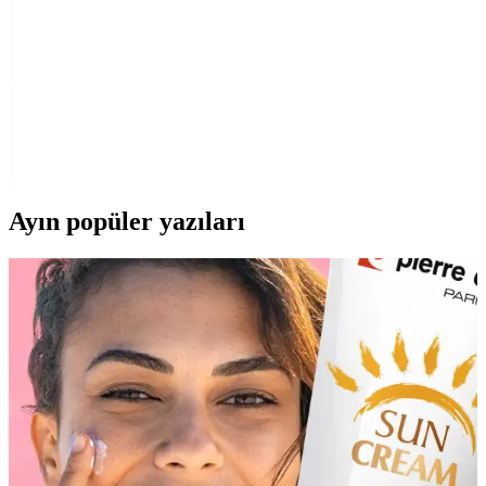
koku erkeklere taze bir etki verir.
AtelierByEsra Altın Kaplama Paslanmaz Çelik Takı
Seti Modern ve Zarif Tasarım
AtelierByEsra'nın altın kaplama paslanmaz çelik takı seti, şık
tasarımı ve dayanıklılığıyla günlük kullanım için ideal. Renk tonu ve
kaplama kalitesi kullanıcı yorumlarına göre değişiklik gösterebilir.
Ayın popüler yazıları