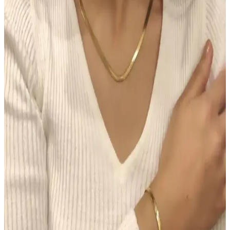
Hormonal Akne Tedavisinde Spironolaktonun
Etkisi ve Kullanıcı Deneyimleri
Spironolakton, hormonal aknede anti-androjenik etkisiyle yağ
bezlerini düzenler. Kullanıcılar iki hafta içinde iyileşme
gözlemlerken, dozaj ve yan etkiler kişiye göre değişmektedir.
Chanel Water Tint: Hafif Kapatıcılıkla Uzun Süre
Kalıcı Doğal Cilt Makyajı
Chanel Water Tint, hafif kapatıcılığı ve doğal parlaklığıyla gün boyu
taze kalan bir cilt makyajı sunar. Ciltte ağırlık yapmadan uzun süre
kalıcı performans sağlar, ancak hassas ciltlerde koku dikkat
gerektirir.
Morfose Kahve Renkli Saçlar İçin Kuru Şampuan
İncelemesi ve Kullanım İpuçları
Morfose kahve renkli kuru şampuan, doğal görünüm ve hacim
sağlar, saç derisini temiz tutar, kullanım kolaylığı sunar ve renk
uyumu sağlar. Ancak, yoğun renk ve kalıcılık konusunda dikkatli
olunmalı.