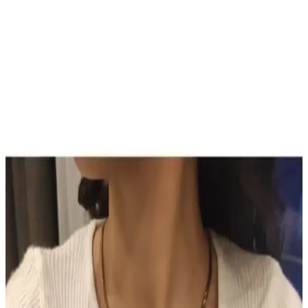
Son Dönemde Popüler Olan Makyaj Görünümleri
ve Ürün Kombinasyonları İncelemesi
Son dönemde makyajda pastel ve canlı renklerin dengeli kullanımı,
monolid göz yapısına uygun teknikler ve ürün kombinasyonları
detaylı şekilde incelenmiştir. Göz makyajındaki ince detaylar ve
dudak parlatıcıları ön plandadır.
Sun Brown Carrot Butter Bronzlaştırıcı Krem:
Doğal ve Güvenilir Bronzluk Sağlayan Kozmetik
Ürünü
Sun Brown Carrot Butter Bronzlaştırıcı Krem, doğal içerikleriyle
cilde sağlıklı bronzluk kazandırır, hızlı emilir, kolay kullanılır ve
uzun süre kalıcı sonuçlar sağlar.
TUTUYA TEXTIL Hep Trend El Örgüsü Uzun
Renkli Lif Seti Detaylı İnceleme ve Kullanım
Alanları
TUTUYA TEXTIL'in el örgüsü renkli lif seti, estetik ve dayanıklı
yapısıyla çeşitli kullanım alanlarına uygun, yüksek kalite ve müşteri
memnuniyeti sağlayan ürünler sunuyor.