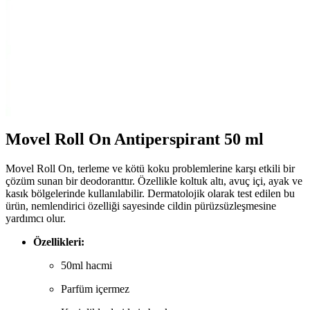
koku erkeklere taze bir etki verir.
AtelierByEsra Altın Kaplama Paslanmaz Çelik Takı
Seti Modern ve Zarif Tasarım
AtelierByEsra'nın altın kaplama paslanmaz çelik takı seti, şık
tasarımı ve dayanıklılığıyla günlük kullanım için ideal. Renk tonu ve
kaplama kalitesi kullanıcı yorumlarına göre değişiklik gösterebilir.
Movel Roll On Antiperspirant 50 ml
Movel Roll On, terleme ve kötü koku problemlerine karşı etkili bir
çözüm sunan bir deodoranttır. Özellikle koltuk altı, avuç içi, ayak ve
kasık bölgelerinde kullanılabilir. Dermatolojik olarak test edilen bu
ürün, nemlendirici özelliği sayesinde cildin pürüzsüzleşmesine
yardımcı olur.
Özellikleri:
50ml hacmi
Parfüm içermez