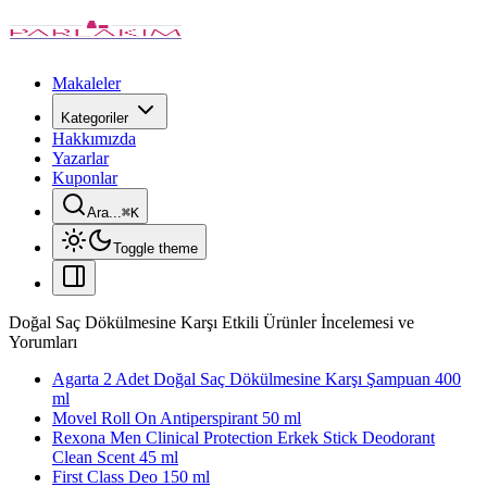
Makaleler
Kategoriler
Hakkımızda
Yazarlar
Kuponlar
Ara...
⌘
K
Toggle theme
Doğal Saç Dökülmesine Karşı Etkili Ürünler İncelemesi ve
Yorumları
Agarta 2 Adet Doğal Saç Dökülmesine Karşı Şampuan 400
ml
Movel Roll On Antiperspirant 50 ml
Rexona Men Clinical Protection Erkek Stick Deodorant
Clean Scent 45 ml
First Class Deo 150 ml