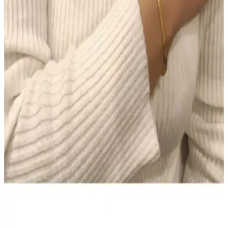
Makyajda Doğru Ürün Seçimi ve Uygulama
Teknikleri ile Kalıcı ve Doğal Görünüm Sağlama
Makyajda doğru ürün seçimi ve uygulama teknikleri, doğal ve kalıcı
bir görünüm için kritik öneme sahiptir. Tonlu nemlendiriciden suya
dayanıklı göz kalemine kadar ürünlerin işlevleri ve kullanımı
detaylıca ele alınmıştır.
Colgate Sensitive Diş Macunu 75 ml 2'li Fırsat Seti –
Hassas Dişler için Beyazlatıcı Çözüm
Colgate Sensitive Diş Macunu 75 ml’lik iki tüp içeren Türkiye
kökenli set, hassas dişlere nazik beyazlatma sunar ve güvenli
kullanım sağlar. Evde düzenli kullanım için pratiktir; bazı
kullanıcılar kıvam ve köpürmede farklılık bildirir, genel memnuniyet
yüksek.
NIVEA Men Deep Impact El ve Vücut Kremi: Derin
Nem, Yağsız Ferahlık ve Erkeksi Koku
400 ml hacimli NIVEA Men Deep Impact El ve Vücut Kremi,
yağsız hissiyatla derin nem sağlar, tüm cilt tipleriyle uyumlu. Hızlı
emilir, gün boyu konfor ve ferah bir cilt hissi sunar; odunsu baharatlı