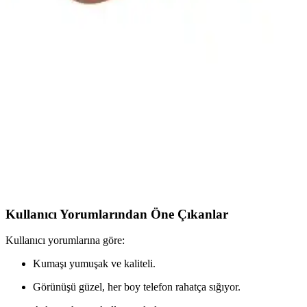
Makyaj Çantalarına Duyulan Bağımlılık ve
Psikolojik Boyutları Üzerine Analiz
Makyaj çantalarına duyulan ilgi, işlevsellikten öte estetik ve
psikolojik tatminle şekilleniyor. Kullanıcıların lüks çantalarını
koruma kaygısı, ziplock poşet kullanımını artırıyor.
Buyfun Fairy ve Yongtai Zunhai Kozmetik Çantası
Karşılaştırması: Hangi Model Sizin İçin Uygun
İki popüler kozmetik çanta modelini detaylı karşılaştırıyoruz.
Buyfun Fairy büyük kapasitesiyle öne çıkarken, Yongtai Zunhai su
geçirmez ve çok fonksiyonlu tasarımıyla tercih ediliyor. Hangi ürün
sizin ihtiyaçlarınıza uygun?
Kullanıcı Yorumlarından Öne Çıkanlar
Kullanıcı yorumlarına göre:
Kumaşı yumuşak ve kaliteli.
Görünüşü güzel, her boy telefon rahatça sığıyor.