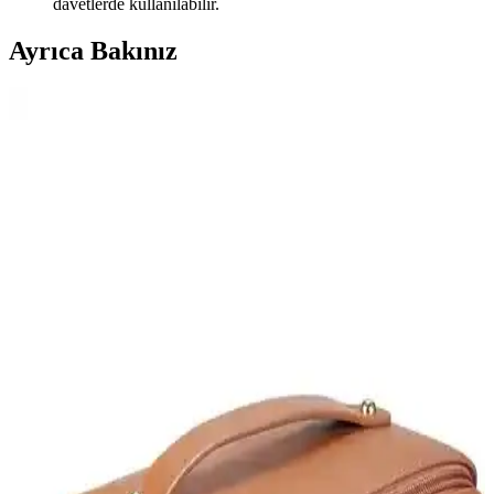
davetlerde kullanılabilir.
Ayrıca Bakınız
Çanta İçinde Fondöten Dökülmesi: Etkili Temizlik
ve Koruma Yöntemleri
Fondöten dökülmesi sonrası çanta içindeki lekeler, uygun temizlik
yöntemleriyle giderilebilir. Yağ bazlı deterjanlar ve makyaj
temizleyiciler etkili olup, önleyici tedbirler dökülmeyi engeller.
Seyahat ve Günlük Kullanım İçin Hafif ve
Dayanıklı Çanta Karşılaştırması
İki farklı seyahat ve günlük kullanım çantasını malzeme, boyut,
kullanım kolaylığı ve kullanıcı geri bildirimleriyle karşılaştırıyoruz.
Batekso Büyük Boy Pembe Çiçek Desenli Makyaj
Çantası Estetik ve Fonksiyonellik Sunar
Batekso'nun büyük boy pembe çiçek desenli makyaj çantası, doğal
pamuk malzemesi, geniş iç hacmi ve şık tasarımıyla seyahat ve