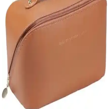
günlük kullanım için ideal, dayanıklı ve estetik bir seçenektir.
Yongtai Tuval Kumaş ve Xinh Disney Mickey Omuz
Çantası Karşılaştırması
Bu makalede, geniş hacimli Yongtai tuval seyahat çantası ile Disney
Mickey omuz çantasının özellikleri, kullanıcı yorumları ve kullanım
avantajları detaylı şekilde inceleniyor.
Seyahatleriniz İçin En İyi Kozmetik Organizer
Çantaları Karşılaştırması 2023
Dekohop ve Ecoform'un seyahat kozmetik çantalarını detaylı
inceleyerek, dayanıklılık, kullanım kolaylığı ve kullanıcı
deneyimleriyle en uygun seçeneği belirleyin.
Makyaj Çantası ve Organizerleri Karşılaştırması:
Malzeme, Boyut ve Kullanım Özellikleri
İki makyaj çantası ve organizerinin malzeme, boyut ve kullanım
özellikleri detaylı şekilde karşılaştırıldı, dayanıklılık ve pratiklik
açısından öne çıkan yönleri vurgulandı.