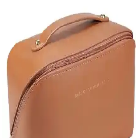
kullanım kolaylığı ve kullanıcı geri bildirimleriyle karşılaştırıyoruz.
Batekso Büyük Boy Pembe Çiçek Desenli Makyaj
Çantası Estetik ve Fonksiyonellik Sunar
Batekso'nun büyük boy pembe çiçek desenli makyaj çantası, doğal
pamuk malzemesi, geniş iç hacmi ve şık tasarımıyla seyahat ve
günlük kullanım için ideal, dayanıklı ve estetik bir seçenektir.
Yongtai Tuval Kumaş ve Xinh Disney Mickey Omuz
Çantası Karşılaştırması
Bu makalede, geniş hacimli Yongtai tuval seyahat çantası ile Disney
Mickey omuz çantasının özellikleri, kullanıcı yorumları ve kullanım
avantajları detaylı şekilde inceleniyor.
Seyahatleriniz İçin En İyi Kozmetik Organizer
Çantaları Karşılaştırması 2023
Dekohop ve Ecoform'un seyahat kozmetik çantalarını detaylı
inceleyerek, dayanıklılık, kullanım kolaylığı ve kullanıcı
deneyimleriyle en uygun seçeneği belirleyin.