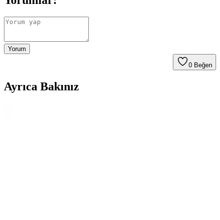
Yorumlar:
Yorum
0
Beğen
Ayrıca Bakınız
Çanta İçinde Fondöten Dökülmesi: Etkili Temizlik
ve Koruma Yöntemleri
Fondöten dökülmesi sonrası çanta içindeki lekeler, uygun temizlik
yöntemleriyle giderilebilir. Yağ bazlı deterjanlar ve makyaj
temizleyiciler etkili olup, önleyici tedbirler dökülmeyi engeller.
Seyahat ve Günlük Kullanım İçin Hafif ve
Dayanıklı Çanta Karşılaştırması
İki farklı seyahat ve günlük kullanım çantasını malzeme, boyut,