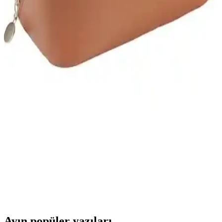
Makyaj Çantası ve Organizerleri Karşılaştırması:
Malzeme, Boyut ve Kullanım Özellikleri
İki makyaj çantası ve organizerinin malzeme, boyut ve kullanım
özellikleri detaylı şekilde karşılaştırıldı, dayanıklılık ve pratiklik
açısından öne çıkan yönleri vurgulandı.
Makyaj Çantalarına Duyulan Bağımlılık ve
Psikolojik Boyutları Üzerine Analiz
Makyaj çantalarına duyulan ilgi, işlevsellikten öte estetik ve
psikolojik tatminle şekilleniyor. Kullanıcıların lüks çantalarını
koruma kaygısı, ziplock poşet kullanımını artırıyor.
Buyfun Fairy ve Yongtai Zunhai Kozmetik Çantası
Karşılaştırması: Hangi Model Sizin İçin Uygun
İki popüler kozmetik çanta modelini detaylı karşılaştırıyoruz.
Buyfun Fairy büyük kapasitesiyle öne çıkarken, Yongtai Zunhai su
geçirmez ve çok fonksiyonlu tasarımıyla tercih ediliyor. Hangi ürün
sizin ihtiyaçlarınıza uygun?
Ayın popüler yazıları