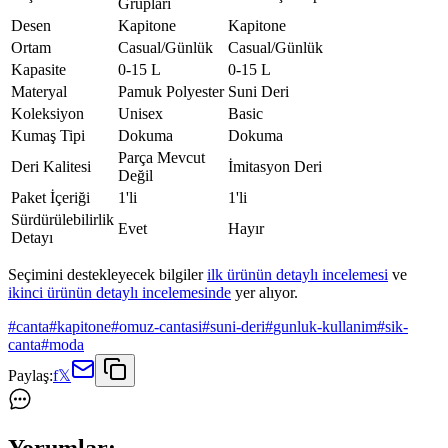
Grupları
Desen
Kapitone
Kapitone
Ortam
Casual/Günlük
Casual/Günlük
Kapasite
0-15 L
0-15 L
Materyal
Pamuk Polyester
Suni Deri
Koleksiyon
Unisex
Basic
Kumaş Tipi
Dokuma
Dokuma
Parça Mevcut
Deri Kalitesi
İmitasyon Deri
Değil
Paket İçeriği
1'li
1'li
Sürdürülebilirlik
Evet
Hayır
Detayı
Seçimini destekleyecek bilgiler
ilk ürünün detaylı incelemesi
ve
ikinci ürünün detaylı incelemesinde
yer alıyor.
#
canta
#
kapitone
#
omuz-cantasi
#
suni-deri
#
gunluk-kullanim
#
sik-
canta
#
moda
Paylaş:
f
𝕏