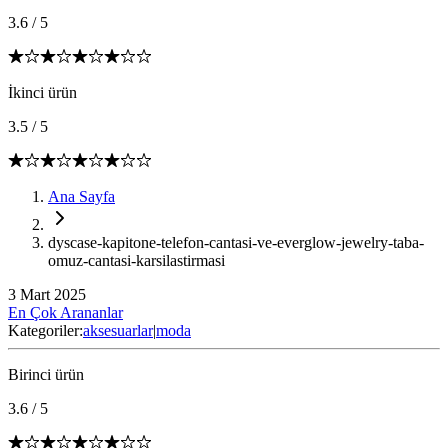
3.6
/
5
İkinci ürün
3.5
/
5
Ana Sayfa
dyscase-kapitone-telefon-cantasi-ve-everglow-jewelry-taba-
omuz-cantasi-karsilastirmasi
3 Mart 2025
En Çok Arananlar
Kategoriler:
aksesuarlar
|
moda
Birinci ürün
3.6
/
5