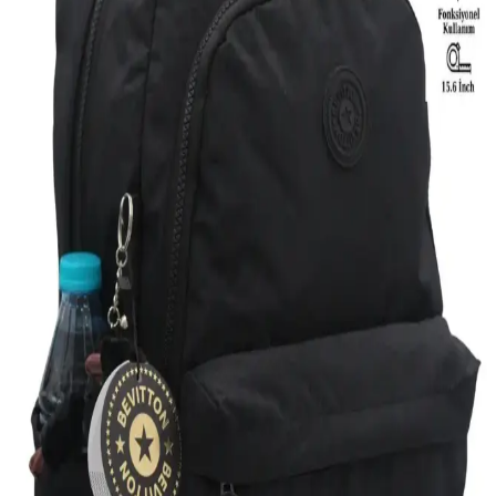
Fonksiyonel Günlük Kullanım Çantası
Eliza Çok Gözlü Kadın Sırt Çantası, şık tasarımı ve pratik
kullanımıyla günlük, plaj ve şehir aktiviteleri için ideal. Dayanıklı
suni deri malzemesi ve geniş iç hacmiyle vazgeçilmeziniz olacak.
Elentra Siyah Spor ve FOCUX Nil-07 Yarasa
Çantası Karşılaştırması: Özellikler ve Kullanıcı
Yorumları
Elentra Siyah Spor Sırt Çantası ve FOCUX Nil-07 Yarasa Çanta'nın
özellikleri, kullanıcı yorumları ve avantajlarıyla, kullanım alanınıza
uygun en iyi çantayı seçin.
Gençler İçin Uygun LUCKY BAG Çanta
Karşılaştırması ve Seçim Rehberi
Bu karşılaştırmada, gençler için tasarlanmış iki LUCKY BAG
çantasının özellikleri, kullanıcı yorumları ve tasarım farkları detaylı
şekilde inceleniyor.
Hummel Darrel Bag Pack Sırt Çantası: Şık ve
Fonksiyonel Günlük Kullanım Çantası