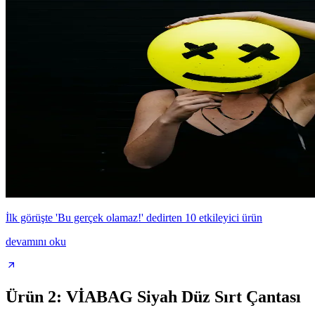
İlk görüşte 'Bu gerçek olamaz!' dedirten 10 etkileyici ürün
devamını oku
Ürün 2: VİABAG Siyah Düz Sırt Çantası