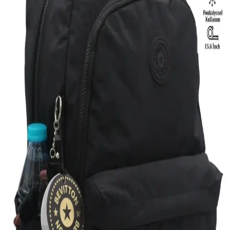
Eliza Çok Gözlü Kadın Sırt Çantası: Şık ve
Fonksiyonel Günlük Kullanım Çantası
Eliza Çok Gözlü Kadın Sırt Çantası, şık tasarımı ve pratik
kullanımıyla günlük, plaj ve şehir aktiviteleri için ideal. Dayanıklı
suni deri malzemesi ve geniş iç hacmiyle vazgeçilmeziniz olacak.
Elentra Siyah Spor ve FOCUX Nil-07 Yarasa
Çantası Karşılaştırması: Özellikler ve Kullanıcı
Yorumları
Elentra Siyah Spor Sırt Çantası ve FOCUX Nil-07 Yarasa Çanta'nın
özellikleri, kullanıcı yorumları ve avantajlarıyla, kullanım alanınıza
uygun en iyi çantayı seçin.
Gençler İçin Uygun LUCKY BAG Çanta
Karşılaştırması ve Seçim Rehberi
Bu karşılaştırmada, gençler için tasarlanmış iki LUCKY BAG
çantasının özellikleri, kullanıcı yorumları ve tasarım farkları detaylı
şekilde inceleniyor.
Hummel Darrel Bag Pack Sırt Çantası: Şık ve