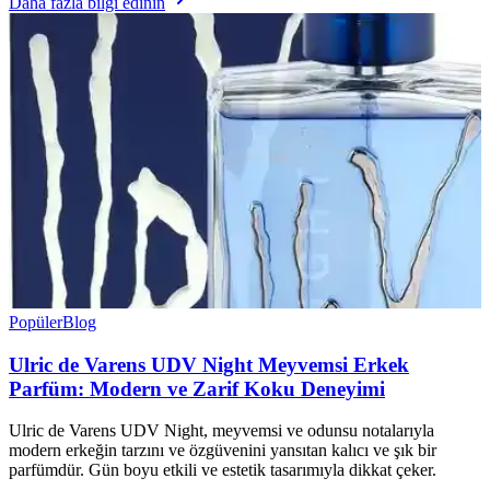
Daha fazla bilgi edinin
Popüler
Blog
Ulric de Varens UDV Night Meyvemsi Erkek
Parfüm: Modern ve Zarif Koku Deneyimi
Ulric de Varens UDV Night, meyvemsi ve odunsu notalarıyla
modern erkeğin tarzını ve özgüvenini yansıtan kalıcı ve şık bir
parfümdür. Gün boyu etkili ve estetik tasarımıyla dikkat çeker.