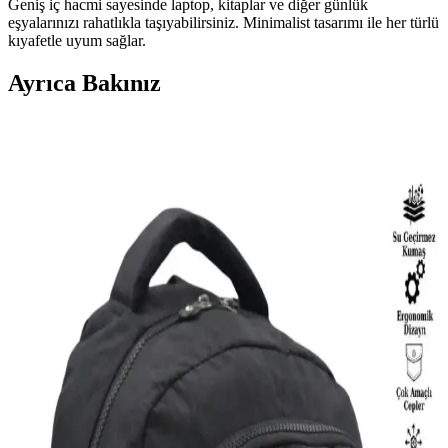
Geniş iç hacmi sayesinde laptop, kitaplar ve diğer günlük
eşyalarınızı rahatlıkla taşıyabilirsiniz. Minimalist tasarımı ile her türlü
kıyafetle uyum sağlar.
Ayrıca Bakınız
Ecoform ve NS Reliable Seyahat Makyaj
Organizerleri Karşılaştırması: Hangi Model Sizin
İçin Uygun
İki popüler seyahat makyaj organizerini karşılaştırıyoruz.
Ecoform'un su geçirmez ve geniş hazneleri, NS Reliable'ın şık suni
deri ve çok fonksiyonlu tasarımıyla öne çıkıyor. Hangi model sizin
ihtiyaçlarınıza uygun?
Pierre Cardin Bej Monogram Kadın Sırt Çantası
Şıklık ve Fonksiyonelliğin Buluşması
Estetik ve dayanıklı tasarımıyla Pierre Cardin bej monogram sırt
çantası, günlük kullanım için ideal, geniş iç hacmi ve fonksiyonel
detaylarıyla şıklık ve pratikliği bir araya getiriyor.