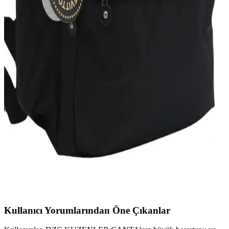
Fonksiyonel Günlük Kullanım Çantası
Mor renkli Hummel Darrel Bag Pack, geniş iç hacmi ve ergonomik
tasarımıyla günlük ve okul ihtiyaçlarınızı şık ve rahat şekilde
karşılar.
Lucky Bees Kadın Sırt Çantası Günlük Kullanım
İçin Şık ve Dayanıklı Tasarım
Lucky Bees kadın sırt çantası, şık tasarımı ve dayanıklı suni deri
materyaliyle günlük kullanım için ideal. Geniş iç hacmi ve çok
bölmeli yapısıyla pratiklik sağlar.
Bevitton Suya Dayanıklı Büyük Boy Unisex Okul
Sırt Çantası İnceleme ve Özellikleri
Bevitton'un su geçirmez büyük boy unisex sırt çantası, geniş hacmi
ve dayanıklı malzemeleriyle okul, seyahat ve spor için ideal,
fonksiyonel ve şık bir taşıma çözümüdür.
Kullanıcı Yorumlarından Öne Çıkanlar