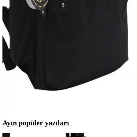
Mor renkli Hummel Darrel Bag Pack, geniş iç hacmi ve ergonomik
tasarımıyla günlük ve okul ihtiyaçlarınızı şık ve rahat şekilde
karşılar.
Lucky Bees Kadın Sırt Çantası Günlük Kullanım
İçin Şık ve Dayanıklı Tasarım
Lucky Bees kadın sırt çantası, şık tasarımı ve dayanıklı suni deri
materyaliyle günlük kullanım için ideal. Geniş iç hacmi ve çok
bölmeli yapısıyla pratiklik sağlar.
Bevitton Suya Dayanıklı Büyük Boy Unisex Okul
Sırt Çantası İnceleme ve Özellikleri
Bevitton'un su geçirmez büyük boy unisex sırt çantası, geniş hacmi
ve dayanıklı malzemeleriyle okul, seyahat ve spor için ideal,
fonksiyonel ve şık bir taşıma çözümüdür.
Ayın popüler yazıları