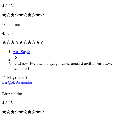
4.8
/
5
İkinci ürün
4.5
/
5
Ana Sayfa
dzc-kuzenler-ve-viabag-siyah-sirt-cantasi-karsilastirmasi-ve-
ozellikleri
11 Mayıs 2025
En Çok Arananlar
Birinci ürün
4.8
/
5