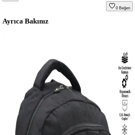
0
Beğen
Ayrıca Bakınız
Ecoform ve NS Reliable Seyahat Makyaj
Organizerleri Karşılaştırması: Hangi Model Sizin
İçin Uygun
İki popüler seyahat makyaj organizerini karşılaştırıyoruz.
Ecoform'un su geçirmez ve geniş hazneleri, NS Reliable'ın şık suni
deri ve çok fonksiyonlu tasarımıyla öne çıkıyor. Hangi model sizin
ihtiyaçlarınıza uygun?
Pierre Cardin Bej Monogram Kadın Sırt Çantası
Şıklık ve Fonksiyonelliğin Buluşması
Estetik ve dayanıklı tasarımıyla Pierre Cardin bej monogram sırt
çantası, günlük kullanım için ideal, geniş iç hacmi ve fonksiyonel
detaylarıyla şıklık ve pratikliği bir araya getiriyor.
Eliza Çok Gözlü Kadın Sırt Çantası: Şık ve