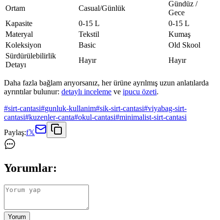
Gündüz /
Ortam
Casual/Günlük
Gece
Kapasite
0-15 L
0-15 L
Materyal
Tekstil
Kumaş
Koleksiyon
Basic
Old Skool
Sürdürülebilirlik
Hayır
Hayır
Detayı
Daha fazla bağlam arıyorsanız, her ürüne ayrılmış uzun anlatılarda
ayrıntılar bulunur:
detaylı inceleme
ve
ipucu özeti
.
#
sirt-cantasi
#
gunluk-kullanim
#
sik-sirt-cantasi
#
viyabag-sirt-
cantasi
#
kuzenler-canta
#
okul-cantasi
#
minimalist-sirt-cantasi
Paylaş:
f
𝕏
Yorumlar:
Yorum