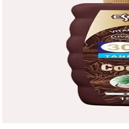
Garnier Ambre Solaire Sensitive Advanced, SPF 50+ ile hassas ciltler i
Hawaiian Tropic Güneş Koruyucu ve Bronzlaştırıcı Y
Hawaiian Tropic'in SPF 15 koruyucu ve bronzlaştırıcı yağı, suya dayanı
Eliamora Bronzlaştırıcı Yağ ile Doğal ve Sağlıklı B
Eliamora Bronzlaştırıcı Yağ, doğal içeriklerle cildi besler ve hızlandı
Eda Taşpınar Beyaz Ten Bronzlaştırıcı SPF20 Cilt 
Eda Taşpınar Beyaz Ten Bronzlaştırıcı SPF20, cildi güneşin zararlı etk
Pudra Allık ve Bronzlaştırıcıların Kuru Ciltlerdeki A
Pudra allık ve bronzlaştırıcılar, kuru ve yaşlanan ciltlerde doğal gör
Escabel Hindistan Cevizi 30 SPF Bronzlaştırıcı Yağı
Escabel Hindistan Cevizi 30 SPF Bronzlaştırıcı Yağı, güneşin zararlı e