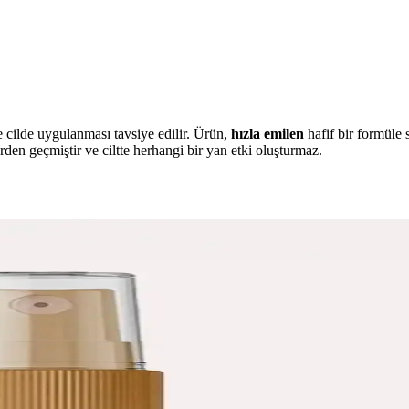
e cilde uygulanması tavsiye edilir. Ürün,
hızla emilen
hafif bir formüle s
rden geçmiştir ve ciltte herhangi bir yan etki oluşturmaz.
l ve Güvenilir Bronzluk Sağlayan Kozmetik Ürünü
ağlıklı bronzluk kazandırır, hızlı emilir, kolay kullanılır ve uzun süre k
 Parlak Cilt Görünümü Sağlama
, suya ve tere dayanıklı, mikro ipek ve elmas tozu içeren pratik bir ko
uyucu Sprey ve Bronzlaştırıcı Yağ Ürünü