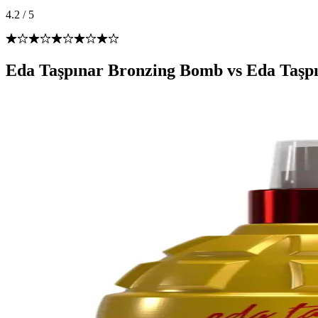
4.2
/
5
Eda Taşpınar Bronzing Bomb vs Eda Taşp