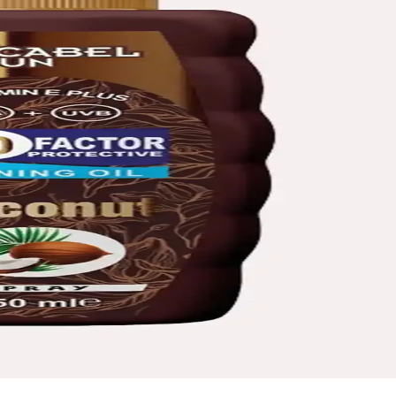
çin güneş koruyucu ve bronzlaştırıcı yağ içerir, hafif yapısı ve doğal b
ağ SPF 15 Yaz Ayları İçin Güvenilir Koruma
klı formülüyle güneşin zararlı etkilerine karşı etkili koruma sağlar ve
ronzluk Sağlayan Güneş Öncesi Bakım
rır, güneş öncesi bronzluk sağlar, sağlıklı ve parlak görünüm kazandırır,
Koruyucu ve Doğal Bronzluk Sağlayan Krem
ilerinden korurken doğal bronzluk sağlar, hafif yapısı ve hoş kokusuyla 
vantajları ve Güncel Kullanımı
ünüm ve kalıcılık sağlar. Sıvı ve krem ürünlere kıyasla pürüzsüz uygulam
 ile Güvenli ve Doğal Güneşlenme Deneyimi
tkilerine karşı koruma sağlarken, doğal bronzluk ve nemlendirme sunar. H