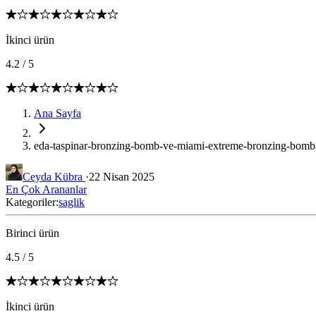
İkinci ürün
4.2
/
5
Ana Sayfa
eda-taspinar-bronzing-bomb-ve-miami-extreme-bronzing-bomb-k
Ceyda Kübra
·
22 Nisan 2025
En Çok Arananlar
Kategoriler:
saglik
Birinci ürün
4.5
/
5
İkinci ürün