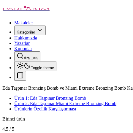
Makaleler
Kategoriler
Hakkımızda
Yazarlar
Kuponlar
Ara...
⌘
K
Toggle theme
Eda Taşpınar Bronzing Bomb ve Miami Extreme Bronzing Bomb Karş
Ürün 1: Eda Taşpınar Bronzing Bomb
Ürün 2: Eda Taşpınar Miami Extreme Bronzing Bomb
Ürünlerin Özellik Karşılaştırması
Birinci ürün
4.5
/
5