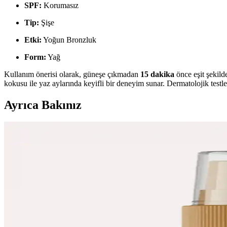
SPF:
Korumasız
Tip:
Şişe
Etki:
Yoğun Bronzluk
Form:
Yağ
Kullanım önerisi olarak, güneşe çıkmadan
15 dakika
önce eşit şekild
kokusu ile yaz aylarında keyifli bir deneyim sunar. Dermatolojik testle
Ayrıca Bakınız
Sun Brown Carrot Butter Bronzlaştırıcı Krem: Doğa
Sun Brown Carrot Butter Bronzlaştırıcı Krem, doğal içerikleriyle cilde s
Air Stocking Premier Silk Vücut Sprey ile Doğal ve
Air Stocking Premier Silk Vücut Sprey, parlaklık ve bronzluk sağlayan
Garnier Ambre Solaire Sensitive Advanced Güneş Kor