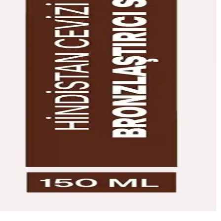
ronzluk sağlar.
 hızlı bronzlaşma imkanı sunar.
 kullanımı kolay ve etkili bir bronzlaşma çözümüdür.
tercih edilir.
a ve konfor sunar, makyajda katmanlama avantajı taşır.
afif yapısı ve tropikal kokusuyla yaz keyfini artırır.