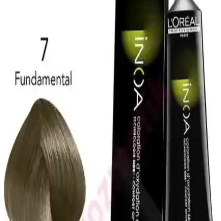
Orginx Hızlı Saç Uzatma Serumu ve Kara Sarımsak
Yağı ile Saç Sağlığında Yeni Dönem
Orginx'in saç uzatma serumu ve kara sarımsak yağı, saç sağlığını
destekleyerek dökülmeyi azaltır, güçlendirir ve parlaklık kazandırır.
Düzenli kullanım ile etkili sonuçlar sağlar.
ZENTO Mor Şampuanı ile Saç Renk Koruma ve
Parlaklık Sağlayan Güvenilir Bakım Ürünü
ZENTO Mor Şampuanı, renk koruma ve parlaklık sağlayan, UV
filtresi ve sülfatsız formülüyle gri ve beyaz saçlara özel bakım sunar,
saçlara güç ve canlılık kazandırır.
Saç ve Sakal Beyazlıklarını Gidermeye Yönelik
Doğal Katı Şampuan Ürünü İncelemesi
SoapCover saç beyazlık giderici katı şampuan, doğal içerikleri ve
pratik kullanımıyla saç ve sakal beyazlıklarını azaltmayı hedefleyen
etkili bir çözüm sunar.
Kuaf Tuz İçermeyen Şampuan ve Keratin Saç