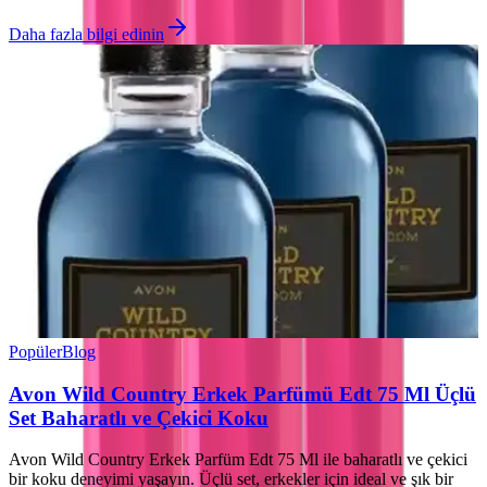
Daha fazla bilgi edinin
Popüler
Blog
Avon Wild Country Erkek Parfümü Edt 75 Ml Üçlü
Set Baharatlı ve Çekici Koku
Avon Wild Country Erkek Parfüm Edt 75 Ml ile baharatlı ve çekici
bir koku deneyimi yaşayın. Üçlü set, erkekler için ideal ve şık bir