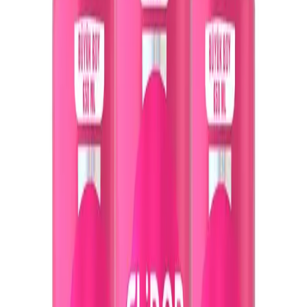
Yorumları
Kullanıcılar, ürünün kokusunun mükemmel olduğunu ve saçlara
yumuşak bir doku kazandırdığını belirtiyorlar. Birçok müşteri,
saçlarının ilk yıkamadan sonra bile yumuşak ve parlak olduğunu
vurguluyor. Ayrıca, saçların dökülmelerinin azaldığını ve onarıcı
etkisinin fark edildiğini ifade eden kullanıcılar da mevcut. Saçların
doğal parlaklığını ve yumuşaklığını kazandığını belirten yorumlar,
ürünün etkinliğine olan güveni artırıyor.
Ürünün Farklılaştırıcı Özellikleri
Elidor şampuanı, özellikle şu özellikleriyle öne çıkar:
Arındırıcı Etki:
Saç derisini nazikçe temizler, kir ve yağı
etkili şekilde uzaklaştırır.
Güç ve Sağlık:
Kolajen içeriği sayesinde saçların
güçlenmesine ve sağlıklı görünmesine destek olur.
Tüm Saç Tiplerine Uygun:
Kuru, yağlı, ince veya kalın
saçlar fark etmeksizin, her saç tipine uygun formülüyle
kullanım kolaylığı sağlar.