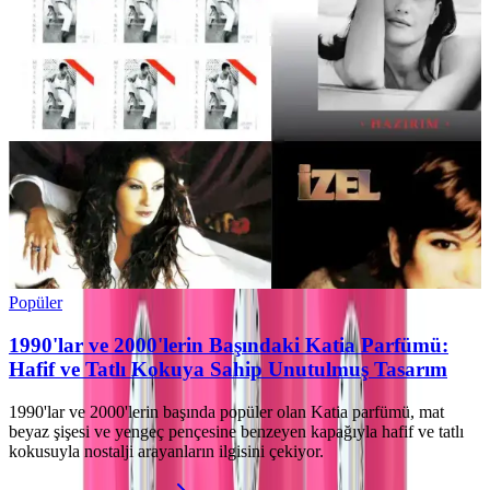
Popüler
1990'lar ve 2000'lerin Başındaki Katia Parfümü:
Hafif ve Tatlı Kokuya Sahip Unutulmuş Tasarım
1990'lar ve 2000'lerin başında popüler olan Katia parfümü, mat
beyaz şişesi ve yengeç pençesine benzeyen kapağıyla hafif ve tatlı
kokusuyla nostalji arayanların ilgisini çekiyor.