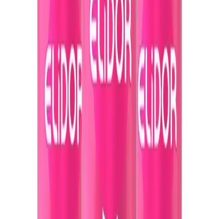
Sülfatsız Formül:
Saçlara zarar vermeden temizlik yapar,
doğal yapıyı korur.
Ürünün Kullanım Avantajları
Bu şampuan, saç bakım rutininizin vazgeçilmez bir parçası haline
gelebilir. Düzenli kullanımda, saçlarınızın daha güçlü, yumuşak ve
parlak hale geldiğini göreceksiniz. Kokusu ise, uzun süre
kalıcılığıyla dikkat çeker; saçlarınızda hoş bir temizlik ve ferahlık
hissi bırakır. Ayrıca, ürünün büyük hacmi ve uygun fiyatı, ekonomik
açıdan da avantaj sağlar.
Satış ve Uygunluk Bilgileri
Unilever tarafından üretilen bu ürün, kampanya fiyatıyla satışa
sunulmaktadır. Stoklar sınırlı sayıda olup, en fazla üç adet sipariş
verilebilir. Ürün, 100 adetten fazla stokla satışa sunulmakta ve çeşitli
satıcılar tarafından farklı fiyatlarla bulunabilir. Ayrıca, 15 gün içinde
ücretsiz iade imkanıyla, memnun kalmadığınız takdirde kolayca iade
edebilirsiniz.
Sonuç ve Değerlendirme