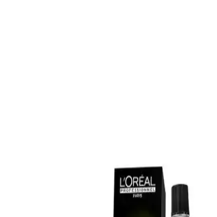
bakım ürünüdür. 650 ml'lik büyük hacmiyle, uzun süre kullanım
imkanı sunar ve tüm saç tipleri için uygun formülüyle geniş bir
kullanıcı kitlesine hitap eder. Ürün, sülfatsız içeriği sayesinde saçlara
nazikçe bakım yaparken, kolajen içeriğiyle saçların daha sağlıklı ve
güçlü görünmesine katkıda bulunur.
Ayrıca Bakınız
Yağlı Saçlar İçin Dengeleyici Şampuan: Etkili ve
Güvenilir Saç Bakım Çözümü
Insight Yağlı Saçlar Dengeleyici Şampuan, yağlı saç derisini kontrol
altına alır, saçları hafifletir ve ferahlatır. Kullanıcılar, etkili sonuçlar
ve ferahlık deneyimlerini paylaşıyor.
DUFF CLEAN Mikrofiber Saç Kurutma Bonesi
Modern ve Şık Tasarımıyla Kullanıcıların Beğenisini
Kazanıyor
DUFF CLEAN saç kurutma bonesi, mikrofiber yapısı ve şık
tasarımıyla saçları nazikçe kurutur, kullanım kolaylığı sağlar ve
estetik görünüm sunar.