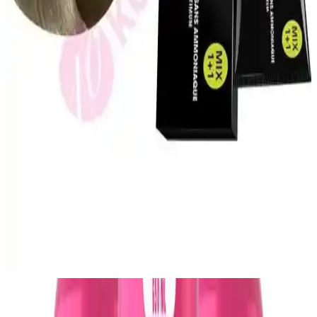
Maskesi ile Saçlarınızda Yeni Bir Dönem Başlıyor
Saç sağlığını destekleyen tuz içermeyen şampuan ve keratin
maskesi, saçları güçlendirir, parlaklık ve yumuşaklık kazandırır,
doğal yapıyı korur ve düzenli kullanımda etkili sonuçlar sağlar.
Natural Colors 7C Orta Küllü Kumral Organik Saç
Boyası İncelemesi ve Kullanıcı Deneyimleri
Natural Colors 7C orta küllü kumral organik saç boyası, doğal
görünüm ve parlaklık sağlar. Hafif kimyasal kokusu ve kolay
uygulamasıyla dikkat çeker, ancak renk tonu ve dayanıklılık
konusunda dikkat edilmelidir.
L'Oréal Professionnel İnoa Amonyaksız Saç Boyası
No:7 Fundamental 60Ml – Sağlıklı ve Kalıcı Renkler
İnoa amonyaksız saç boyası, doğal yapıya zarar vermeden parlak,
uzun süre kalıcı renkler sunar. Beyaz kapama ve bakım özellikleriyle
sağlıklı saçlar sağlar, profesyonel kullanım için ideal.
Kullanıcı Deneyimleri ve Müşteri