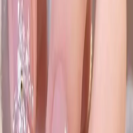
nefes alması için ara verilmesi tavsiye edilir.
Renk ve Stil Çeşitliliği
ELNİL BUTİK takma tırnak setleri farklı renk ve model
seçenekleriyle her zevke hitap eder. Pembe tonlarının yanı sıra çeşitli
desen ve süslemelerle zenginleştirilen ürünler kişisel tarzınızı
tamamlamaya yardımcı olur. Zarif çiçek motifleri özellikle feminen
ve romantik stiller için idealdir.
Müşteri Geri Bildirimleri ve Genel
Değerlendirme
Olumlu Yönler
Tırnak tasarımının kaliteli ve şık olması
Kolay takıp çıkarılabilen yapısı
Uygun boyut seçenekleri ve doğal görünüm
Zarif renkler ve desenler