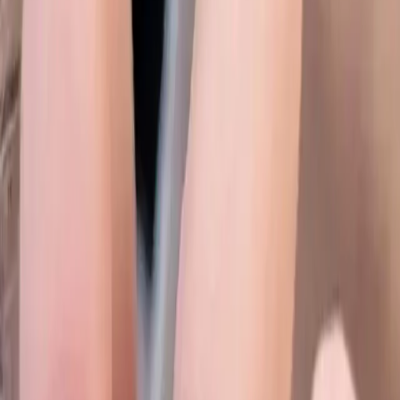
görünüm sunar. Pembe renk seçeneği feminen ve canlı bir hava
katarak günlük kullanımdan özel davetlere kadar geniş bir yelpazede
tercih edilebilir. Tırnakların doğal ve kaliteli duruşu kullanıcıların
beğenisini kazanıyor.
Boyut ve Uyum
Tırnaklar orta boyutlarda tasarlanıyor ve farklı parmak boyutlarına
uyum sağlamak üzere çeşitli ölçülerde sunulur. Bu sayede
tırnaklarınızın doğal yapısına uygun olanı seçerek konforlu bir
kullanım deneyimi elde edebilirsiniz. Ancak bazı kullanıcılar küçük
tırnaklar için hafif törpüleme ihtiyacı duyabilir.
Kullanım Kolaylığı ve Fonksiyonellik
Tak ve Çıkar Özelliği
Ürünün en önemli avantajlarından biri kolay takıp çıkarılabilmesidir.
Bu özellik tırnak bakımına zaman ayıramayan veya farklı stilleri
denemek isteyen kullanıcılar için büyük kolaylık sağlar. Yapışkanlı
yapısı pratik bir uygulama sunarken tırnakların dayanıklılığı da
günlük kullanıma uygundur.