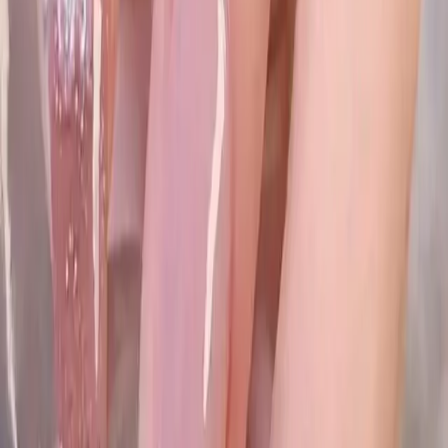
Geliştirilmesi Gereken Noktalar
Yapışkanın dayanıklılığının artırılması
Bazı tırnakların küçük olması nedeniyle törpüleme ihtiyacı
Uç kısımların sertliği nedeniyle kullanımda hassasiyet
gerektirmesi
Sonuç
ELNİL BUTİK 24 Lü Takma Tırnak Setleri estetik görünümü
kullanım kolaylığı ve çeşitli model seçenekleri ile tırnak bakımında
pratik bir çözüm sunar. Günlük hayatta şıklığı ve rahatlığı bir arada
arayanlar için ideal bir tercihtir. Ürün kaliteli malzemesi ve zarif
tasarımıyla öne çıkarak kişisel stilinizi tamamlamaya yardımcı olur.
Kullanıcı yorumları doğrultusunda yapışkan dayanıklılığı gibi bazı
alanlarda iyileştirmeler yapılabilir ancak genel olarak memnuniyet
sağlayan bir üründür.
Paylaş:
f
𝕏