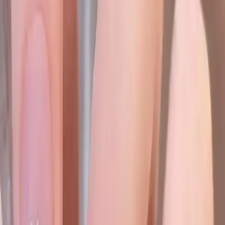
Malzeme Kalitesi ve Dayanıklılık
Tırnakların yapımında kullanılan malzemeler hem estetik hem de
dayanıklılık açısından özenle seçiliyor. Kaliteli yapısı sayesinde
tırnaklar uzun süre formunu korur. Ancak bazı kullanıcılar
yapışkanın ömrünün daha uzun olmasını tercih edebilir. Ayrıca uç
kısımların sertliği nedeniyle dikkatli kullanım önerilir.
Estetik ve Sağlık Açısından
Değerlendirme
Doğal Görünüm ve Konfor
Çok doğal ve şık görünümüyle öne çıkan bu takma tırnaklar günlük
hayatta rahatlıkla kullanılabilir. Parmaklarda aşırı baskı yaratmadan
estetik bir görünüm sunar. Fakat bazı kullanıcılar kavisli yapısından
dolayı hafif rahatsızlık hissedebilir.
Tırnak Sağlığına Etkisi
Yumuşak ve cilde zarar vermeyen malzemeler kullanılarak
tasarlanıyor. Bu sayede tırnak ve çevre dokulara zarar verme riski
minimuma indiriliyor. Yine de uzun süreli kullanımda tırnakların