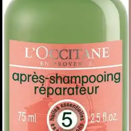
Mini UV LED tırnak lambası, taşınabilirliği ve teknolojisiyle hızlı ve
güvenli tırnak kurutma imkanı sunar. Seyahat ve günlük kullanım
için ideal, estetik ve pratik çözüm sağlar.
Doğal Uzun Tırnakların Bakımı ve Sağlığını
Korumak İçin Etkili Yöntemler
Doğal uzun tırnakların sağlıklı ve estetik kalması için düzenli bakım,
nemlendirme ve kimyasal ürünlerden kaçınmak önemlidir. Bu
yöntemler tırnakların kırılmasını önler ve doğal yapısını korur.
Pembe Oje Tonları: Flormar, Beymen ve
Hepsiburada'da Zarif ve Canlı Seçenekler
Pembe oje tonları, Flormar, Beymen ve Hepsiburada gibi
platformlarda geniş seçeneklerle sunuluyor. Farklı dokular ve
renklerle tırnak makyajınızda şıklık ve canlılık yakalayın.
İlk Kez Tırnak Bakımı Yaptırmak İsteyenler İçin
Sağlıklı ve Estetik Rehber
Tırnak bakımı için sağlıklı iyileşme, uygun şekil seçimi ve doğal
tasarımlar önemlidir. Tırnak ısırma alışkanlığına yönelik kaplama