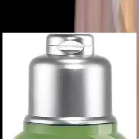
tırnaklarınıza şıklık katabilirsiniz. Özel modelleri ve farklı renk
seçenekleriyle kişisel stilinizi özgürce yansıtmanıza olanak sağlar.
Ayrıca Bakınız
Kısa Saç ve Tırnakların Pratikliği ile Doğal
Güzelliğin Yeniden Tanımlanması
Kısa saç ve tırnaklar, pratiklik, hijyen ve zihinsel rahatlama sunarak
doğal güzelliği ve bakım anlayışını yeniden şekillendiriyor. Bu
yaklaşım, bireysel özgürlük ve rahatlığı ön plana çıkarıyor.
Alfabe Tırnak Dövmesi İncelemesi: Tasarım,
Uygulama ve Kullanıcı Yorumları
Alfabe tırnak dövmesi, şık ve minimalist tasarımıyla öne çıkar.
Uygulama zorlukları ve kalıcılık sorunlarına rağmen, kişisel ifadeye
uygun seçenekler sunar.
Alman Menşeli Mini UV LED Tırnak Lambası:
Hızlı ve Pratik Tırnak Kurutma Çözümü