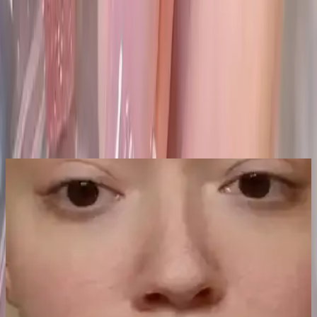
Yorumlar:
Yorum
0
Beğen
Ayın popüler yazıları