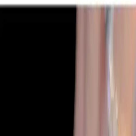
ELNİL BUTİK 24 Lü Takma Tırnak
Setleri: Şıklık ve Pratiklik Bir Arada
İlham Veren Yazılar
Tür
İlham Veren Yazılar
Yayınlanma
2 Şubat 2026
Bu Yazı Hakkında
ELNİL BUTİK'in 24'lü takma tırnak setleri, çiçek
desenleri ve pembe tonlarıyla estetik ve pratik kullanım
sunar. Kolay takıp çıkarma, farklı boyut seçenekleri ve
doğal görünümüyle günlük şıklık sağlar.
Trendler, ipuçları, rehberler ve yeni fikirlerle dolu
içerikler burada sizi bekliyor.
Ürün Tanıtımı
ELNİL BUTİK tarafından sunulan 24'lü takma tırnak setleri modern
kullanıcıların ihtiyaçlarını karşılamak üzere tasarlanıyor, kullanımı
kolay ve estetik açıdan dikkat çekici ürünlerdir. Tak ve çıkar özelliği
sayesinde her an yanınızda taşıyabilir dilediğiniz zaman