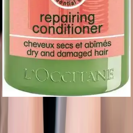
yöntemleri ve profesyonel salon tercihi süreci kolaylaştırır.
SİNKA Tırnak Nail Art Desen Şerit Bantları ile
Estetik ve Pratik Tırnak Süsleme Çözümleri
SİNKA tırnak şerit bantları, çeşitli renk ve desen seçenekleriyle
kolay uygulama ve estetik sonuçlar sunar. Dayanıklılığı ve kullanıcı
dostu tasarımıyla tırnak sanatında yeni bir dönemi başlatıyor.
Apres Şampuan ve Saç Kremi: Anlamı, Kullanımı
ve Aprés Nail Gel-X Sistemi Hakkında Bilgi
Apres terimi, kozmetik ürünlerde 'sonra' anlamına gelir ve şampuan
sonrası saç kremi kullanımını ifade eder. Aprés Nail'in Gel-X sistemi
ise profesyonel tırnak bakımı için estetik ve dayanıklı çözümler
sunar.
Tasarım ve Estetik Özellikler
Zarif ve Çekici Modeller
Set içerisindeki tırnaklar özellikle çiçek desenleriyle zarif bir