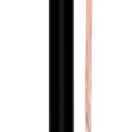
tazeliğini koruduğunu belirtmektedir. Ancak suya ve tere
dayanıklılığı bulunmadığı için yoğun terleme veya suyla temas
durumlarında tekrar tazeleme gerekebilir.
Dokusu ve Uygulama:
Hafif ve yumuşak yapısı sayesinde cilde
pürüzsüz bir şekilde oturur. Göz altları ve yüzün çeşitli bölgelerine
rahatlıkla uygulanabilir pul pul durma veya çizgilere dolma gibi
sorunlar nadiren görülebilir. Ürünün küçük boyutu özellikle detaylı
makyaj ve ince dokunuşlar için oldukça elverişlidir.
Kullanıcı Geri Bildirimleri ve
Değerlendirmeler
Kullanıcıların çoğu ürünün
kapatıcılığı mükemmel
ve
doğal
durduğu
görüşündedir. Özellikle pembe alt tonlu rengi açık tenliler
tarafından beğenilmekte ve cilt tonuna uyum sağlayarak doğal bir
görünüm yaratmaktadır. Ayrıca ürünün
küçük boyutu ve bereketli
olması
ekonomik açıdan avantaj sağlar.
Bazı olumsuz görüşler ise ürünün
koyu veya çok açık
renk
seçeneklerinin bulunmaması ve
kapatıcılığının bazı durumlarda
yeterli olmaması
yönündedir. Ayrıca bazı kullanıcılar ürünün
ciltte
kuruluk yapabildiği
ve
çizgilere dolduğu
konusunda şikayetlerde
bulunmuştur. Bu durum uygulama tekniklerine ve cilt bakım