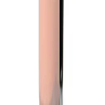
Arama
2025'te Prezervatif Seçiminde Bilmeniz Gereken 5
Şok Edici Gerçek
2025'te prezervatif çeşitleri ve fiyatları hakkında bilinmesi
gerekenleri keşfedin. Doğru seçimi yaparak güvende kalın, hemen
inceleyin!
Daha fazla bilgi edinin