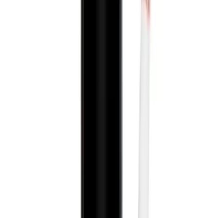
rutininize göre değişebilir.
Cilt Tipine ve Kullanım Amaçlarına Göre
Tavsiyeler
İdeal olarak kuru veya çok kuru cilt tipine sahip kişiler ürünü
uygulamadan önce iyi bir nemlendirici kullanmalıdır. Sıvı yapısı
sayesinde makyaj bazıyla birlikte kullanıldığında daha uzun süre
kalıcılık sağlanabilir. Ayrıca hafif ve orta kapatıcılık isteyenler gün
içi tazeleme ihtiyacını azaltmak adına ürünü az miktarda ve düzgün
şekilde uygulamalıdır.
Sonuç ve Değerlendirme
Farmasi Kapatıcı yüksek kapatıcılık ve doğal görünüm arayanlar
için uygun pratik ve ekonomik bir seçimdir. Özellikle açık tenli
kullanıcılar ve hafif makyaj sevenler tarafından tercih edilmektedir.
Ürünün küçük boyutu günlük kullanım ve seyahatler için idealdir.
Ancak suya dayanıklılık olmaması ve renk seçeneklerinin sınırlı
olması kullanım sırasında dikkate alınmalıdır.
Genel olarak
kullanıcılar tarafından 4.2 puanla değerlendirilmekte
olup kapatıcılığı ve doğal duruşu ile öne çıkar. Makyajın kusursuz