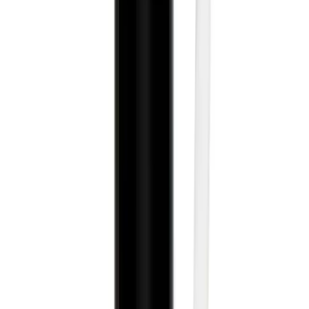
olmasını sağlayan bu ürün detaylı ve özenli makyaj uygulamalarında
vazgeçilmez bir yardımcıdır. Daha uzun süreli ve mükemmel
sonuçlar için uygulama öncesinde uygun cilt bakımı ve doğru
teknikler kullanılması önerilir.
Bu detaylı analiz ve tanıtım Farmasi Kapatıcı'nın tüm özelliklerini ve
kullanıcı deneyimlerini kapsamlı bir şekilde ortaya koyarak bilinçli
ve doğru tercih yapmanıza yardımcı olmayı amaçlamaktadır.
Fiyat Bilgileri
Farklı platformlardaki fiyat trendleri
🛒
Hepsiburada
🛍️
Trendyol
Seçili Platform:
Trendyol
ℹ️ Sadece Trendyol'da fiyat mevcut
Gün başına
✗
Hafta başına
✗
Ay başına
✗
Yıl başına
Yıl Başına Fiyatlar
Min Fiyat