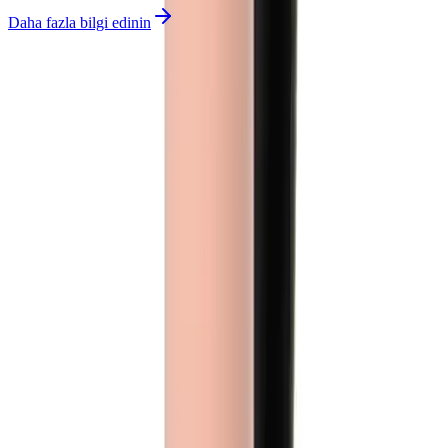
Daha fazla bilgi edinin
İlgili makaleler
Blog
2025'te Güneş Korumasında Devrim: Frudia Green
Grape SPF50 ile Tanışın