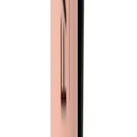
2025'te Saç Bakımında Devrim: PROCSIN Boom
Butter Keratin Milk ile Tanışın
Saçlarınızı güçlendiren ve parlaklık kazandıran PROCSIN Boom
Butter Keratin Milk'i keşfedin. Hemen detayları öğrenin! Synopsıs:
PROCSIN Boom Butter Keratin Milk, saç dök
Daha fazla bilgi edinin