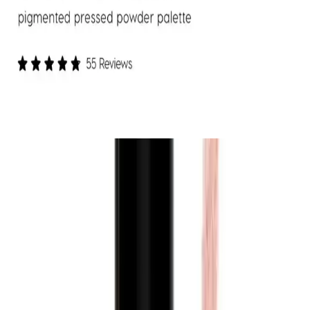
bakım özellikleriyle uzun süre kalıcı, kolay sürümlü ve çevre dostu
ambalajıyla öne çıkan şık bir makyaj ürünüdür.
ColourPop Göz Farı Paletleri: Kalite, Renk
Performansı ve Kullanıcı Deneyimleri
ColourPop göz farı paletleri uygun fiyatlı ve kaliteli formülleriyle
öne çıkıyor. Ambalaj dayanıklılığı ve simli farların dökülme sorunu
gibi dezavantajlar olsa da, renk pigmentasyonu ve kalıcılık genel
olarak olumlu bulunuyor.
Ürünün Özellikleri ve Kullanım
Avantajları
Form ve Renk:
Sıvı formda olması uygulama sırasında cilde
kolayca yayılmasını sağlar ve homojen bir görünüm sunar. Renk
olarak
beyaz
tonuyla özellikle açık tenli kullanıcılar için ideal bir alt
ton sağlar. Ayrıca ürünün yüksek kapatıcılığı sayesinde morluklar
kızarıklıklar ve diğer cilt kusurları etkili biçimde gizlenir.
Kapatıcılık ve Dayanıklılık:
Ürün yüksek kapatıcılık özelliğiyle
öne çıkar bu da gün boyunca kusursuz bir görünüm sağlar. Bazı
kullanıcılar kalıcılığın uzun süreli olduğunu ve gün boyunca