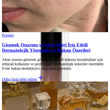
Popüler
Gözenek Onarımı ve Akne İzleri İçin Etkili
Dermatolojik Yöntemler ve Bakım Önerileri
Akne sonrası gözenek görünümü ve cilt dokusu bozuklukları için
retinoid kullanımı ve profesyonel dermatolojik tedaviler önemlidir.
Evde bakım destekleyici olup sabır gerektirir.
Daha fazla bilgi edinin