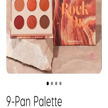
Muğgan 3'lü kaş boyası seti, suya ve tere dayanıklı formülüyle
pratik kullanım sağlar. Renk seçenekleri ve kullanıcı deneyimleri
hakkında detaylı bilgi içerir.
Koyu Göz Altı Morluklarını Kapatmada Renk
Düzelticiler ve Kapatıcıların Etkili Kullanımı
Koyu göz altı morlukları için şeftali ve turuncu renk düzelticiler ile
tam kapatıcılık sağlayan ürünlerin kullanımı, doğru uygulama
teknikleri ve önerilen markalar detaylı şekilde ele alınıyor.
Kapatıcı ve Fondöten Arasındaki Farklar ve
Başlangıç İçin Kapatıcının Avantajları
Kapatıcı ve fondöten arasındaki temel farklar, kullanım alanları ve
uygulama zorlukları makyaj başlangıcında tercih nedenlerini
belirliyor. Kapatıcı, bölgesel kullanım kolaylığı ve hata toleransıyla
öne çıkıyor.
Mac M·A·C XIMAL Silky Matte Ruj: Kalıcı ve
Doğal Dudaklar İçin Uygun Seçenek
Mac XIMAL Silky Matte Ruj, yüksek pigmentasyon ve doğal