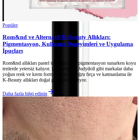
Popüler
Rom&nd ve Alternatif K-Beauty Allıkları:
Pigmentasyon, Kullanıcı Deneyimleri ve Uygulama
İpuçları
Rom&nd allıkları pastel tonlarda hafif pigmentasyon sunarken koyu
tenlerde yetersiz kalıyor. Lilybyred ve Judydoll gibi markalar daha
yoğun renk ve krem form sunuyor. Doğru fırça ve katmanlama ile
K-Beauty allıkları doğal görünüm sağlıyor.
Daha fazla bilgi edinin