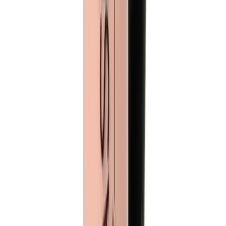
Elensilia'nın %80 saf Fransız kolajenli göz kremiyle ince çizgileri
azaltın, cildinizi yenileyin. Hemen keşfedin!
Daha fazla bilgi edinin
Blog
2025'te Jaida Moda'nın 7 Parçalık Unisex Gümüş