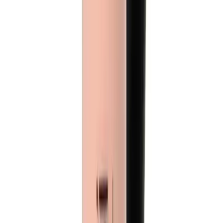
Cildinizi güneşin zararlı ışınlarından koruyun, hafif yapısıyla rahat
edin. Frudia Green Grape SPF50'yi hemen keşfedin!
Daha fazla bilgi edinin
Blog
2025'te Elensilia %80 Fransız Kolajenli Göz Kremi
ile İnce Çizgilere Son!