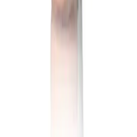
Arama
2025'te Solante Pigmenta SPF 50 ile Güneşin
Zararlarına Son Verin
Solante Pigmenta SPF 50, cildinizi güneşin zararlı ışınlarından korur
ve lekeleri önler. Hemen
keşfedin! . . . . . . . . . . . . . . . . . . . . . .
Daha fazla bilgi edinin