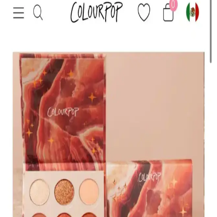
HBTasarim Fix 13’lü Kahverengi Fırça Seti, çeşitli makyaj
tekniklerine uygun, doğal kıllı ve kullanışlı fırçalar içerir, cilt dostu
ve dayanıklıdır.
The Glitter Lab Jel Formlu Parlak Glitter Paradise
Renkli Çok Yönlü Kullanım İçin
The Glitter Lab'in jel formüllü parlak glitteri, kolay uygulama, su
bazlı formülü ve doğal ışıltısıyla makyaj ve vücut süslemelerinde
tercih edilir.
KIKO Creamy Lipgloss 107 Magenta Dudak
Parlatıcısı: Canlı ve Uzun Süre Kalıcı Renkli
Makyaj
KIKO'nun 107 Magenta dudak parlatıcısı, yoğun renk ve parlaklık
sunar. Pratik uygulama ve uzun süre kalıcılığıyla günlük makyajda
tercih edilen, hafif ve nemlendirici formülüyle dikkat çeker.
Muğgan 3'lü Açılı Fırçalı Kaş Boyası Seti İncelemesi
ve Kullanıcı Yorumları