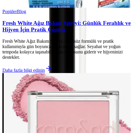
Popüler
Blog
Fresh White Ağız Bakım Spreyi: Günlük Ferahlık ve
Hijyen İçin Pratik Çözüm
Fresh White Ağız Bakım Spreyi, alkolsüz formülü ve pratik
kullanımıyla gün boyunca ferah nefes sağlar. Seyahat ve yoğun
tempoda kolayca taşınabilir, ağız kokusunu giderir ve hijyeninizi
destekler.
Daha fazla bilgi edinin