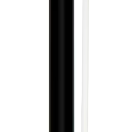
249.99
TL
Max Fiyat
299.99
TL
Min İndirim
0.0
%
Max İndirim
3.9
%
Product ID:
farmasi-full-coverage-likit-kapatici-bisque-01-yuksek-
kapaticilik-ve-dogal-gorunum-saglar
Tarih:
2026-08-06
Paylaş:
f
𝕏
Yorumlar: