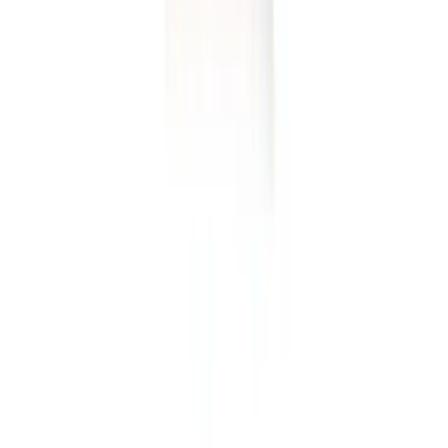
Arama
Sudocrem 2025'te Bebek ve Yüz Cilt Bakımında
Güvenle Kullanmanın 5 Sırrı
Sudocrem'in yüz ve bebek cilt bakımındaki faydalarını ve risklerini
öğrenin. Doğru kullanımı keşfedin, cildinizi koruyun! Hemen
inceleyin.
Daha fazla bilgi edinin