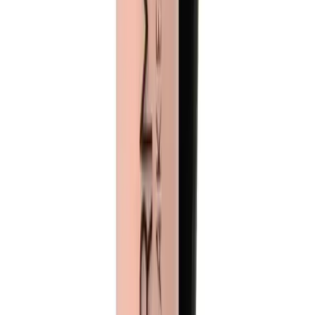
2025'te Cildinizde Devrim Yaratacak Celimax
Retinol Shot Serumun 5 Sırrı
Celimax Retinol Shot Serum ile gözenek sıkılaştırma ve gençleşme
sırlarını keşfedin. Cildinizdeki değişimi hemen görün! Detayları
öğrenin.
Daha fazla bilgi edinin
Blog