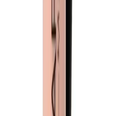
2025'te Madetoll Kremle Cildinizde Nem ve
Yenilenme Devrimi
Madetoll krem, cildinizi derinlemesine nemlendirir ve yeniler. Doğal
içeriklerle sağlıklı cilt için hemen keşfedin! İnceleyin şimdi.
Daha fazla bilgi edinin
Blog