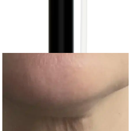
Yorum
0
Beğen
Ayın popüler yazıları