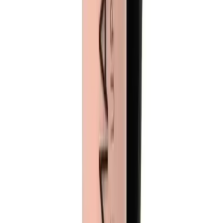
Piercing Setiyle Tarzınızı Yenile
2025'in en dayanıklı ve şık Jaida Moda piercing setiyle tarzınızı
yenileyin. Farklı tasarımlar için hemen
keşfedin! İnceleyin! İnceleyin!
Daha fazla bilgi edinin
Blog