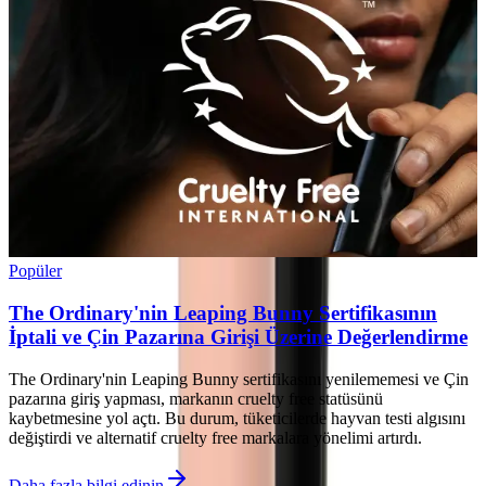
Popüler
The Ordinary'nin Leaping Bunny Sertifikasının
İptali ve Çin Pazarına Girişi Üzerine Değerlendirme
The Ordinary'nin Leaping Bunny sertifikasını yenilememesi ve Çin
pazarına giriş yapması, markanın cruelty free statüsünü
kaybetmesine yol açtı. Bu durum, tüketicilerde hayvan testi algısını
değiştirdi ve alternatif cruelty free markalara yönelimi artırdı.
Daha fazla bilgi edinin