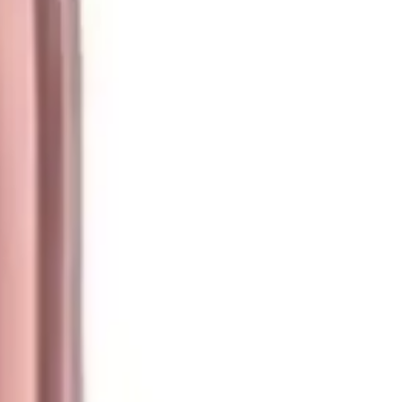
. Kokunun hafifliği ve doğal yapısı, gün içi kullanımda rahatlık sağlar.
ilir. Bu nedenle, parfümü satın almadan önce denemek veya dikkatli
için Farmasi Her Passion Edp, listelerde üst sıralarda yer almaya
0
Beğen