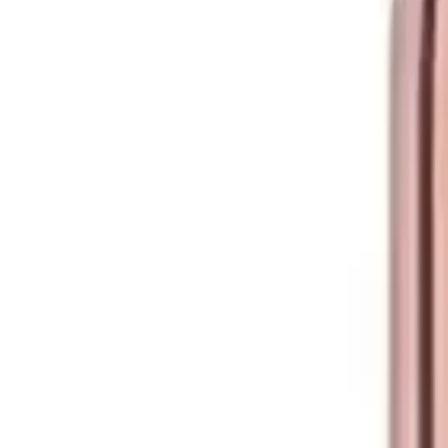
Sonuç ve Tavsiyeler
Kadınların kendine güvenini pekiştiren, zarif ve kalıcı bir parfüm arıy
Ancak, bazı kullanıcıların deneyimlerine göre, şişeden döküldüğünde
kullanmak faydalı olacaktır.
Genel olarak, ürünün
4.5 yıldızlık
yüksek puanı, kullanıcıların memnuni
devam edecektir.
Bu ürünün benzer bir seçenekle karşılaştırmasını bir bakışta görmek i
Paylaş:
f
𝕏
Yorumlar:
Yorum