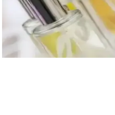
Dior Poison parfümünde reformülasyonlar, yasal düzenlemeler ve içerik
1980'ler Love’s Cologne Parfüm Seti: Vintage Kokula
1980'ler Love’s Cologne parfüm seti, orijinal ve kullanılmamış kokuları
İnsanları Duraklatan ve Övgü Alan Parfümler: Kalı
Reddit kullanıcılarının deneyimlerine göre, Chanel Coco Mademoiselle
alınmalı.
Koku Profili ve Notalar
Başlangıç Notası
İlk izlenim olarak,
bergamot, yeşil ve meyveli notalar
öne çıkar. Bu h
Kalp Notası
Orta bölümde,
yasemin, ylang ylang ve zambak
gibi çiçeksi ve zari
ürünün en belirgin özelliklerinden biridir.