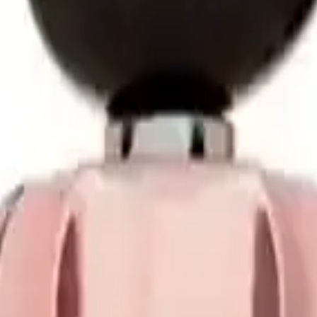
in notalar devreye girer. Bu notalar, parfümün kalıcılığını artırır ve hoş 
rlanmış olup, özellikle çiçeksi koku sevenlerin ilgisini çeker. Günlük ku
inirken, kalıcılığını da beğenmektedir. Birçok kullanıcı,
kokunun hafi
hafifliğin
beklentileri karşılamağı yönünde eleştirilerde bulunmuştur. Ayr
eğine işaret etmektedir.
rı
kar. Çiçeksi, meyveli ve odunsu notaların uyumu, kullanıcıların kendile