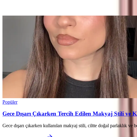
Ayın popüler yazıları
Popüler
Gece Dışarı Çıkarken Tercih Edilen Makyaj Stili ve K
Gece dışarı çıkarken kullanılan makyaj stili, ciltte doğal parlaklık ve 