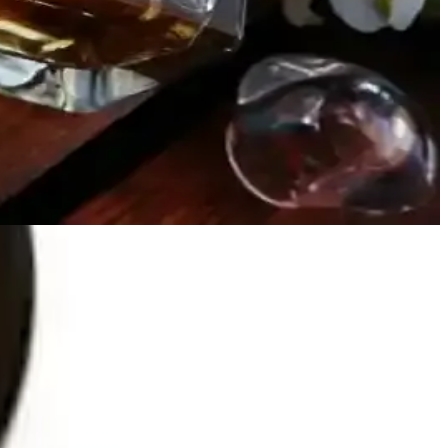
arı, yaşlanma ve bölgesel farklılıklar da kokuyu etkiler.
nar. Set, dönemin gençlik kültürünü yansıtan çeşitli kokular içerir.
 alıyor. Parfüm seçerken vücut kokusuyla uyum ve mevsim dikkate
u koku, tazelik ve canlılık arayan kullanıcılar için ideal bir seçimdir.
atar. Kadınların kendilerini özel hissetmelerini sağlayan bu kısım,