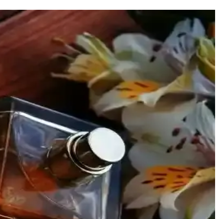
e özel kullanımlar için ideal bir tercihtir.
 hassas ciltlere uygun, günlük kullanım için ideal.
çenektir.
sı bir karakter sunuyor. Şişe tasarımı da estetik değer taşıyor.
stalji arayanların ilgisini çekiyor.