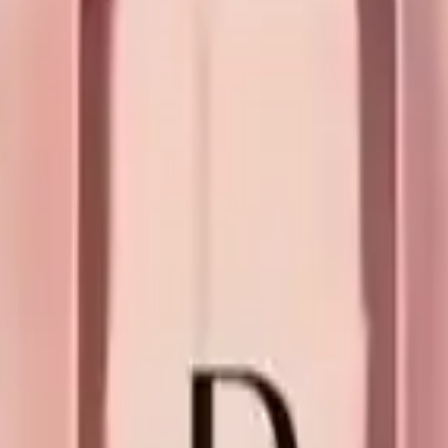
orsanız,
Farmasi Her Passion Edp
sizin için ideal bir tercih olacaktır
 akma sorunları veya kokunun yoğunluğu kişisel tercihlere göre değişeb
yetini ve ürünün kalitesini yansıtır. Zarif ve etkili bir koku deneyimi 
çin
kısa özet
. Kısa ve tatlı.