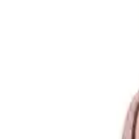
Son Notalar
Son aşamada,
sedir ağacı, amber, karamel ve misk
gibi sıcak ve der
tercih edilebilir.
Kullanım ve Uygunluk
Farmasi Her Passion Edp,
kadınlar tarafından
kullanılması için tasa
yapısı, farklı ortamlar için uygun olmasını sağlar.
Kullanıcı Yorumları ve Değerlendirmeler
Kullanıcılar genel olarak
kokusunun çok güzel ve naif olduğuna
değ
Ancak, bazı kullanıcılar, şişeden döküldüğünde
şişenin akması
veya
bulunmakta, ürünün aroma profilinin kişisel tercihlere göre değişebilec
Ürünlerin Farklılıkları ve Benzersiz Yanla
Farmasi Her Passion Edp, özellikle
çekici ve kalıcı kokusu
ile öne çı
gündelik kullanım hem de özel etkinlikler için uygunluk gösterir.