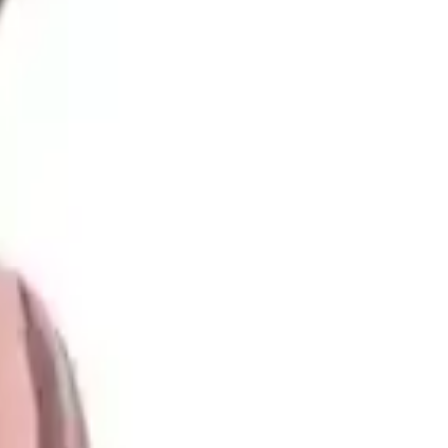
bir izlenim bırakır. Özellikle akşam kullanımları veya özel davetler için
llanımda veya özel günlerde tercih edilebilir. Parfümün hafif ve zarif
f ve yumuşak
olduğunu, etkili ve çekici bir aroma sunduğunu belirtir.
ıca, bazı kişiler
sadece yasemin kokusu
aldığını şikayetinde
rini özel hissetmelerini sağlar. Ürünün tasarımı ve aroması, hem