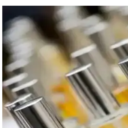
Calvin Klein Contradiction Edp 100 Ml Kadın Parf
Calvin Klein'in Contradiction Edp 100 Ml kadın parfümü, ferah ve oduns
ATTAR ESANS Zümrüt Esansı Doğal Hafif Parfüm R
ATTAR ESANS Zümrüt Esansı, doğal içerikli, hafif ve ferahlatıcı roll-
Bargello 384 Kadın Parfüm: Aromatik ve Ferah Koku
Bargello 384 Kadın Parfüm, 50 ml'lik şişesiyle uzun süre kalıcılık sağl
Jean Paul Gaultier La Belle Paradise Garden Parfümü
Jean Paul Gaultier La Belle Paradise Garden parfümü, tropikal ve tatlı
1990'lar ve 2000'lerin Başındaki Katia Parfümü: Ha
1990'lar ve 2000'lerin başında popüler olan Katia parfümü, mat beyaz ş
Dior Poison Parfüm Reformülasyonları ve Yaşlanman