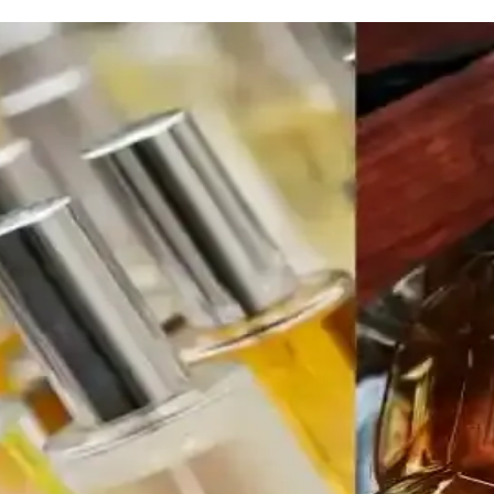
ümü: Modern ve Kalıcı Çiçeksi Odunsu Koku
u notalarıyla gün boyu kalıcı, çok yönlü ve şık bir koku sunar, günlük v
oll-on 3ml Türkiye Menşei
on parfüm, taşınabilir ve kullanımı kolay, uzun ömürlü, Türkiye menşei,
 ile Günlük Şıklık
ayan, ferah ve hafif aromatik yapısıyla günlük kullanım için ideal bir se
: Koku Profili ve Kullanıcı Yorumları
 başlangıcıyla dikkat çekiyor. Vanilya ve muz notalarıyla sıcak ve kremam
fif ve Tatlı Kokuya Sahip Unutulmuş Tasarım
işesi ve yengeç pençesine benzeyen kapağıyla hafif ve tatlı kokusuyla no
ın Koku Üzerindeki Etkileri