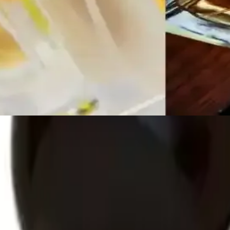
 temini nedeniyle koku değişikliklerine yol açar. EDT ve EDP versiyonl
r ve Gençlik Kültürünün İzleri
yla nostalji ve vintage parfüm meraklıları için değerli bir koleksiyon su
cılık ve Uyumun Önemi
 ve Glossier You gibi parfümler kalıcılık ve uyumlarıyla sıkça iltifat
afif ve ferah başlangıç, parfümün enerjik ve canlı karakterini yansıtır. B
f notalar bulunur. Bu notalar, parfüme feminenlik ve sofistike bir hava k