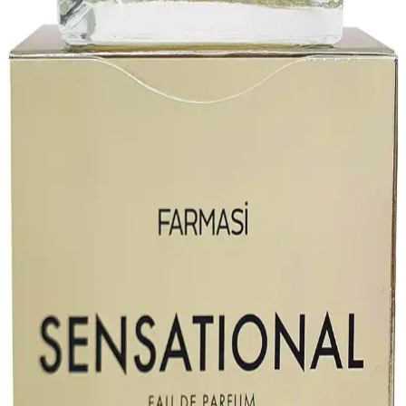
Farmasi Botanics Adaçayı Özlü Güçlendirici
Şampuan İnce Telli Saçlar İçin Doğal Bakım
Çözümü
Farmasi Botanics Adaçayı Özlü Güçlendirici Şampuan, ince telli
saçlara özel formülü ve doğal içerikleriyle saçları güçlendirir, hacim
kazandırır ve parlaklık sağlar. Hafif yapısı ve doğal kokusuyla
günlük bakımda tercih edilir.
Farmasi Dr. C. Tuna At Kestanesi Sızı Balsamı &
Masaj Kremi 500ML Kas ve Eklem Ağrılarına Etkili
Farmasi Dr. C. Tuna At Kestanesi Sızı Balsamı & Masaj Kremi, kas
ve eklem ağrılarını doğal yollarla hafifletir. 500 ml büyük
ambalajıyla uzun süreli ve etkili kullanım sağlar.
Farmasi Gaucho Edp Erkek Parfümü: Odunsu ve
Ferah Kokusu ile Uzun Süre Kalıcılık Sağlar
Farmasi Gaucho Edp erkek parfümü, odunsu ve ferah aromasıyla
kalıcı ve şık bir koku sunar. Günlük ve özel anlar için ideal, uzun
süre etkili ve enerjik bir deneyim sağlar.