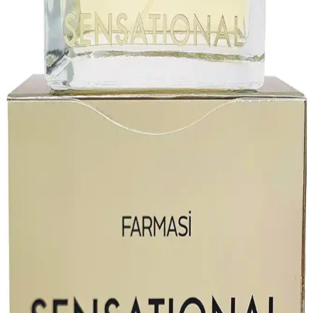
Strobe Cream İnceleme ve Kullanım Rehberi
Farmasi'nin Işıltılı Makyaj Bazı, ciltte parlaklık ve pürüzsüzlük
sağlayan, hafif yapılı ve doğal ışıltı kazandıran bir ürün. Makyaj
öncesi hazırlıkta ve tek başına kullanıldığında cilde enerji verir.
Farmasi Botanics Adaçayı Özlü Güçlendirici
Şampuan İnce Telli Saçlar İçin Doğal Bakım
Çözümü
Farmasi Botanics Adaçayı Özlü Güçlendirici Şampuan, ince telli
saçlara özel formülü ve doğal içerikleriyle saçları güçlendirir, hacim
kazandırır ve parlaklık sağlar. Hafif yapısı ve doğal kokusuyla
günlük bakımda tercih edilir.
Farmasi Dr. C. Tuna At Kestanesi Sızı Balsamı &
Masaj Kremi 500ML Kas ve Eklem Ağrılarına Etkili
Farmasi Dr. C. Tuna At Kestanesi Sızı Balsamı & Masaj Kremi, kas
ve eklem ağrılarını doğal yollarla hafifletir. 500 ml büyük
ambalajıyla uzun süreli ve etkili kullanım sağlar.
Farmasi Gaucho Edp Erkek Parfümü: Odunsu ve