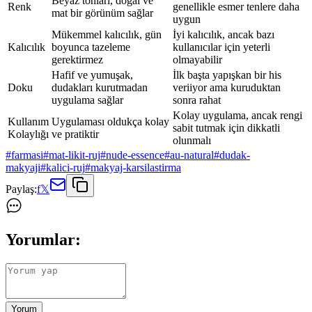
Beyaz tonları, doğal ve
Renk
genellikle esmer tenlere daha
mat bir görünüm sağlar
uygun
Mükemmel kalıcılık, gün
İyi kalıcılık, ancak bazı
Kalıcılık
boyunca tazeleme
kullanıcılar için yeterli
gerektirmez
olmayabilir
Hafif ve yumuşak,
İlk başta yapışkan bir his
Doku
dudakları kurutmadan
veriiyor ama kuruduktan
uygulama sağlar
sonra rahat
Kolay uygulama, ancak rengi
Kullanım
Uygulaması oldukça kolay
sabit tutmak için dikkatli
Kolaylığı
ve pratiktir
olunmalı
#
farmasi
#
mat-likit-ruj
#
nude-essence
#
au-natural
#
dudak-
makyaji
#
kalici-ruj
#
makyaj-karsilastirma
Paylaş:
f
𝕏
Yorumlar:
Yorum