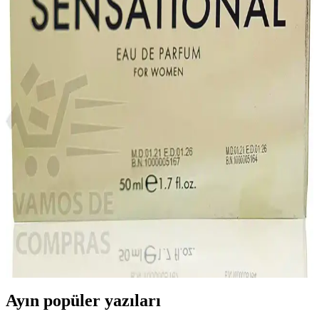
Ferah Kokusu ile Uzun Süre Kalıcılık Sağlar
Farmasi Gaucho Edp erkek parfümü, odunsu ve ferah aromasıyla
kalıcı ve şık bir koku sunar. Günlük ve özel anlar için ideal, uzun
süre etkili ve enerjik bir deneyim sağlar.
Farmasi Stick Allık 02 Play: Doğal ve Çekici Bir
Gülümseme İçin Mükemmel Seçenek
Farmasi'nin Stick Allık 02 Play, pratik uygulaması ve doğal pembe
tonu ile yüz hatlarını belirginleştirir, sağlıklı parlaklık sağlar, günlük
ve özel günler için ideal, yüksek pigmentasyon ve kolay dağılım
sunar.
Farmasi Sensational Ürün İncelemesi ve Kozmetik
Ölçü Birimleri Dönüşümü Rehberi
Farmasi Sensational ürünü hakkında doğrudan bilgi bulunmamakla
birlikte, kozmetik ürünlerde metrik dönüşüm araçlarının kullanımı ve
ölçü birimlerinin doğru anlaşılması önemlidir.
Ayın popüler yazıları