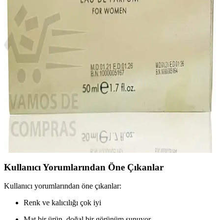
Farmasi Stick Allık 02 Play: Doğal ve Çekici Bir
Gülümseme İçin Mükemmel Seçenek
Farmasi'nin Stick Allık 02 Play, pratik uygulaması ve doğal pembe
tonu ile yüz hatlarını belirginleştirir, sağlıklı parlaklık sağlar, günlük
ve özel günler için ideal, yüksek pigmentasyon ve kolay dağılım
sunar.
Farmasi Sensational Ürün İncelemesi ve Kozmetik
Ölçü Birimleri Dönüşümü Rehberi
Farmasi Sensational ürünü hakkında doğrudan bilgi bulunmamakla
birlikte, kozmetik ürünlerde metrik dönüşüm araçlarının kullanımı ve
ölçü birimlerinin doğru anlaşılması önemlidir.
Kullanıcı Yorumlarından Öne Çıkanlar
Kullanıcı yorumlarından öne çıkanlar:
Renk ve kalıcılığı çok iyi
Mat bir ürün, doğal bir görünüm sunuyor