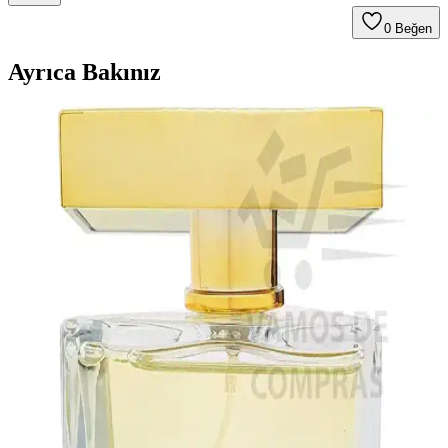
0
Beğen
Ayrıca Bakınız
Farmasi Tender Blush On Allık ile Doğal ve Canlı
Bir Görünüm Elde Edin
Farmasi'nin Tender Blush On Allık'ı, kolay uygulanabilir ve doğal
turuncu tonlarıyla yüzünüze tazelik ve canlılık sağlar, kompakt
yapısıyla pratik kullanım sunar.
Farmasi Dr. C. Tuna X2 Double Effect Paprika Chili
Biber Balsamı Masaj Jeli İnceleme ve Kullanıcı
Yorumları
Farmasi Dr. C. Tuna X2 Double Effect Paprika Chili Biber Balsamı,
250 ml krem formunda, anti alerjik özellikli, kas ve eklem ağrılarını
hafifletmeye yardımcı, hızlı etkili ve güvenilir bir masaj jeli.
Farmasi Işıltılı Makyaj Bazı Vfx Pro Camera Ready