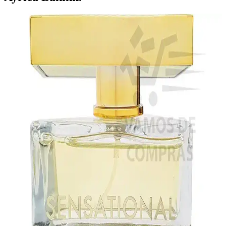
Farmasi Tender Blush On Allık ile Doğal ve Canlı
Bir Görünüm Elde Edin
Farmasi'nin Tender Blush On Allık'ı, kolay uygulanabilir ve doğal
turuncu tonlarıyla yüzünüze tazelik ve canlılık sağlar, kompakt
yapısıyla pratik kullanım sunar.
Farmasi Dr. C. Tuna X2 Double Effect Paprika Chili
Biber Balsamı Masaj Jeli İnceleme ve Kullanıcı
Yorumları
Farmasi Dr. C. Tuna X2 Double Effect Paprika Chili Biber Balsamı,
250 ml krem formunda, anti alerjik özellikli, kas ve eklem ağrılarını
hafifletmeye yardımcı, hızlı etkili ve güvenilir bir masaj jeli.
Farmasi Işıltılı Makyaj Bazı Vfx Pro Camera Ready
Strobe Cream İnceleme ve Kullanım Rehberi
Farmasi'nin Işıltılı Makyaj Bazı, ciltte parlaklık ve pürüzsüzlük
sağlayan, hafif yapılı ve doğal ışıltı kazandıran bir ürün. Makyaj
öncesi hazırlıkta ve tek başına kullanıldığında cilde enerji verir.