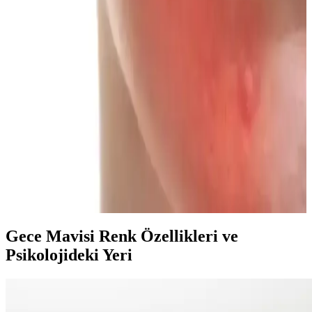
ve kalıcı makyaj görünümü elde etme yöntemleri anlatılmaktadır.
Hera Sensual Fitting Glow Tint: Nemlendiren ve
Kalıcı Doğal Dudak Renkleri
Hera Sensual Fitting Glow Tint, dudakları nemlendirirken doğal ve
kalıcı renkler sunar. Farklı cilt tonlarına uyumlu renk seçenekleri ve
diğer Hera ürünleriyle uyumu ile dikkat çeker.
Farklı Yüz Kızarıklıkları İçin Uygun Allık Tonları
ve Uygulama Yöntemleri
Yüzdeki farklı kızarıklık türlerine uygun allık tonları ve formülleri
detaylandırılır. Doğru renk ve uygulama ile doğal, sağlıklı ve estetik
bir görünüm sağlanır.
Gece Mavisi Renk Özellikleri ve
Psikolojideki Yeri