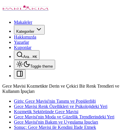
Makaleler
Kategoriler
Hakkımızda
Yazarlar
Kuponlar
Ara...
⌘
K
Toggle theme
Gece Mavisi Kozmetikte Derin ve Çekici Bir Renk Trendleri ve
Kullanım İpuçları
Giriş: Gece Mavisi'nin Tanımı ve Popülerliği
Gece Mavisi Renk Özellikleri ve Psikolojideki Yeri
Kozmetik Sektöründe Gece Mavisi
Gece Mavisi'nin Moda ve Güzellik Trendlerindeki Yeri
Gece Mavisi'nin Bakım ve Uygulama İpuçları
Sonuç: Gece Mavisi ile Kendini İfade Etmek