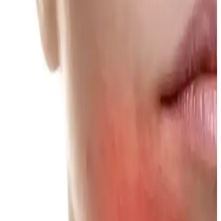
makyaj rutinini oluşturur.
Dejavu Lash Knockout ve Heroine Make Long &
Curl Maskaralarının Kirpik Kıvırma Performans
Karşılaştırması
Dejavu Lash Knockout maskarası kirpik kıvrıklığını koruyamayıp
bulaşma yaparken, Heroine Make Long & Curl maskarası uzun
süreli kıvrıklık ve suya dayanıklılık sunuyor. Kullanıcı deneyimleri
ve alternatif ürünler inceleniyor.
Makyaj Düzenleyicileri: Cam ve Akrilik Modellerle
Organize ve Estetik Çözümler
Makyaj düzenleyicileri, kozmetik ürünlerin düzenli ve korunmasını
sağlar. Cam ve akrilik modellerin avantajları, tasarım seçenekleri ve
kullanıcı deneyimleriyle ideal seçim rehberi sunuluyor.
İlk Makyaj Deneyimi İçin Temel Ürünler ve
Uygulama Teknikleri Rehberi
İlk kez makyaj yapanlar için kirpik kıvırıcı, kapatıcı, pudra ve
bronzer gibi temel ürünlerin doğru seçimi ve uygulanmasıyla doğal