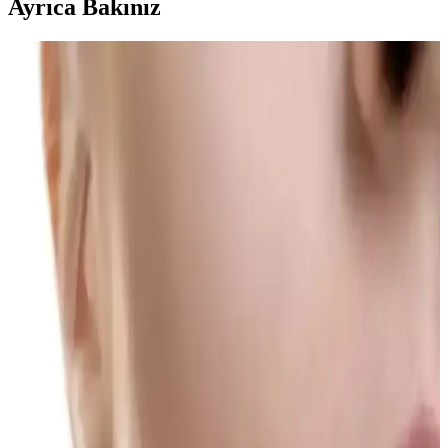
Ayrıca Bakınız
Saç ve Sakal Beyazlıklarını Gidermeye Yönelik
Doğal Katı Şampuan Ürünü İncelemesi
SoapCover saç beyazlık giderici katı şampuan, doğal içerikleri ve
pratik kullanımıyla saç ve sakal beyazlıklarını azaltmayı hedefleyen
etkili bir çözüm sunar.
NEDOX Varilx Önleyici Roll-on: Varis ve Kılcal
Damar Sorunlarına Çözüm Sunan Doğal Kozmetik
Ürün
NEDOX Varilx Roll-on, doğal içerikleriyle varis ve damar
sorunlarını hafifletir, kullanımı kolay, ferahlatıcı ve güvenilir bir
damar bakım ürünüdür.
Günlük Makyajda Konfor, Hız ve Doğallığın
Önemi: Pratik ve Dayanıklı Rutinler
Günlük makyajda konfor, hız ve dayanıklılık önceliklidir. Doğal
görünüm ve pratik ürün seçimi, yoğun yaşam temposunda ideal