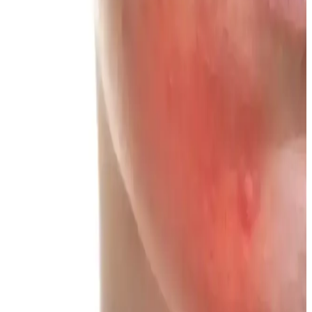
sağlar. Cam ve akrilik modellerin avantajları, tasarım seçenekleri ve
kullanıcı deneyimleriyle ideal seçim rehberi sunuluyor.
İlk Makyaj Deneyimi İçin Temel Ürünler ve
Uygulama Teknikleri Rehberi
İlk kez makyaj yapanlar için kirpik kıvırıcı, kapatıcı, pudra ve
bronzer gibi temel ürünlerin doğru seçimi ve uygulanmasıyla doğal
ve kalıcı makyaj görünümü elde etme yöntemleri anlatılmaktadır.
Hera Sensual Fitting Glow Tint: Nemlendiren ve
Kalıcı Doğal Dudak Renkleri
Hera Sensual Fitting Glow Tint, dudakları nemlendirirken doğal ve
kalıcı renkler sunar. Farklı cilt tonlarına uyumlu renk seçenekleri ve
diğer Hera ürünleriyle uyumu ile dikkat çeker.
Farklı Yüz Kızarıklıkları İçin Uygun Allık Tonları
ve Uygulama Yöntemleri
Yüzdeki farklı kızarıklık türlerine uygun allık tonları ve formülleri
detaylandırılır. Doğru renk ve uygulama ile doğal, sağlıklı ve estetik
bir görünüm sağlanır.