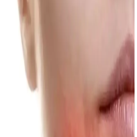
sorunlarını hafifletir, kullanımı kolay, ferahlatıcı ve güvenilir bir
damar bakım ürünüdür.
Günlük Makyajda Konfor, Hız ve Doğallığın
Önemi: Pratik ve Dayanıklı Rutinler
Günlük makyajda konfor, hız ve dayanıklılık önceliklidir. Doğal
görünüm ve pratik ürün seçimi, yoğun yaşam temposunda ideal
makyaj rutinini oluşturur.
Dejavu Lash Knockout ve Heroine Make Long &
Curl Maskaralarının Kirpik Kıvırma Performans
Karşılaştırması
Dejavu Lash Knockout maskarası kirpik kıvrıklığını koruyamayıp
bulaşma yaparken, Heroine Make Long & Curl maskarası uzun
süreli kıvrıklık ve suya dayanıklılık sunuyor. Kullanıcı deneyimleri
ve alternatif ürünler inceleniyor.
Makyaj Düzenleyicileri: Cam ve Akrilik Modellerle
Organize ve Estetik Çözümler
Makyaj düzenleyicileri, kozmetik ürünlerin düzenli ve korunmasını