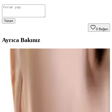
Yorum
0
Beğen
Ayrıca Bakınız
Saç ve Sakal Beyazlıklarını Gidermeye Yönelik
Doğal Katı Şampuan Ürünü İncelemesi
SoapCover saç beyazlık giderici katı şampuan, doğal içerikleri ve
pratik kullanımıyla saç ve sakal beyazlıklarını azaltmayı hedefleyen
etkili bir çözüm sunar.
NEDOX Varilx Önleyici Roll-on: Varis ve Kılcal
Damar Sorunlarına Çözüm Sunan Doğal Kozmetik
Ürün
NEDOX Varilx Roll-on, doğal içerikleriyle varis ve damar