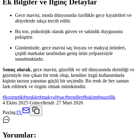
Ek Bilgiler ve İlginç Detaylar
Gece mavisi, moda dünyasında özellikle gece kıyafetleri ve
abiyelerde sıkça tercih edilir.
Bu ton, psikolojik olarak güven ve sakinlik duygusunu
pekiştirir.
Günümüzde, gece mavisi saç boyası ve makyaj ürünleri,
çeşitli markalar tarafından geniş ürün yelpazesiyle
sunulmaktadır.
Sonuç olarak
, gece mavisi, güzellik ve stil dünyasında derinliği ve
gizemiyle öne çıkan bir renk olup, kendine özgü kullanımlarla
kişinin tarzını yansıtan güçlü bir seçimdir. Bu renk ile her zaman
fark edilmek ve özgün olmak mümkündür.
#
kozmetik
#
renkler
#
makyaj
#
sac
#
trendler
#
bakim
#
guzellik
4 Ekim 2025
·
Güncellendi:
27 Mart 2026
Paylaş:
f
𝕏
Yorumlar: