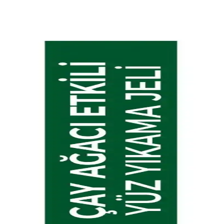
mında etkili bir seçenek sunar.
rlaklık kazandırır. Düzenli kullanımda gözle görülür farklar sağlar.
 korur ve pürüzsüzleştirir, hassas ciltler için uygun ve
enek
doğal içerikli ve uzun süre kullanılabilen bu ürün, cilt sağlığını
m