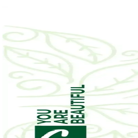
Doa Hyaluronic Acid ve Vitamin C Serumu: Cilt Sağ
Doa Hyaluronic Acid & Vitamin C Serum, yoğun nem ve parlaklık sağlar
The Purest Solutions Karma Ciltler İçin Aydınlatıcı ve
The Purest Solutions karma ciltler için aydınlatıcı ve yenileyici bakım s
NIVEA Expert Filler Yoğun Yaşlanma Karşıtı Gündüz
NIVEA Expert Filler Yoğun Yaşlanma Karşıtı Gündüz Bakım Kremi, hyalur
parfümsüzdür.
EDLIKE Saf Yağlardan Yapılan El Yapımı Adaçayı Sa
EDLIKE'in saf yağlar ve el yapımı adaçayı ile zenginleştirilmiş sabunu, 
destekler.
W-Lab Kozmetik Madeleb Krem ve Selin Beauty CC 
Madeleb Krem ve CC krem seti, cilt tipine uygun, doğal içerikli ve v