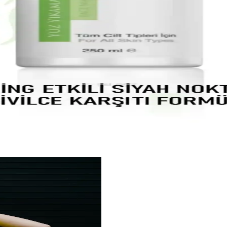
Doğal Nemlendirici ve Besleyici Özellikler
 cilt tipleri için uygun, doğal içeriklerle formüle edilmiştir. Hafif yapı
tler İçin Temizlik Jeli Ürün Özellikleri
ve kuru ciltlere uygun, yatıştırıcı ve nemlendirici etkileriyle günlük ku
Etkili Temizlik Ürünü Özellikleri ve Kullanımı
lı ciltleri nazikçe temizler, gözenekleri arındırır ve ferahlatıcı etkisiy