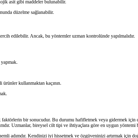
jik asit gibi maddeler bulunabilir.
onunda düzelme sağlanabilir.
i tercih edilebilir. Ancak, bu yöntemler uzman kontrolünde yapılmalıdır.
e yapmak.
li ürünler kullanmaktan kaçının.
mak.
tik faktörlerin bir sonucudur. Bu durumu hafifletmek veya gidermek içi
. Uzmanlar, bireysel cilt tipi ve ihtiyaçlara göre en uygun yöntemi bel
nemli adımdır. Kendinizi iyi hissetmek ve özgüveninizi artırmak için doğ