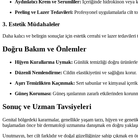
Aydınlatıcı Krem ve Serumliler:
İçeriğinde hidrokinon veya ko
Peeling ve Lazer Tedavileri:
Profesyonel uygulamalarla cilt t
3. Estetik Müdahaleler
Daha kalıcı ve belirgin sonuçlar için estetik cerrahi ve lazer tedaviler
Doğru Bakım ve Önlemler
Hijyen Kurallarına Uymak:
Günlük temizliği doğru ürünlerl
Düzenli Nemlendirme:
Cildin elastikiyetini ve sağlığını korur.
Aşırı Temizlikten Kaçınmak:
Sert sabunlar ve kimyasal içerik
Güneş Koruması:
Güneş ışınlarının zararlı etkilerinden korun
Sonuç ve Uzman Tavsiyeleri
Genital bölgedeki kararmalar, genellikle yaşam tarzı, hijyen ve gene
başlamadan önce bir dermatoloji uzmanına danışmak en doğru yaklaşımdır
Unutmayın, her cilt farklıdır ve doğal güzelliğinize sahip çıkmak en ö