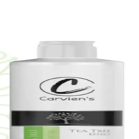
lığını Destekleyen Güçlü Bakım Ürünü
, hassas ciltlere uygun, parfümsüz ve çevre dostu formülüyle cilt bakı
 Yenileyici Bakım Seti İncelemesi
eti, doğal içerikleriyle cilt tonunu eşitler, gözenekleri sıkılaştırır ve pa
 Bakım Kremi İncelemesi ve Kullanım Yöntemleri
onik asit ve SPF 30 ile cildi nemlendirir, yaşlanma belirtilerine karşı
bunu Doğal ve Etkili Cilt Bakımı İçin Uygun Bir Seç
cildi nazikçe temizler, nemlendirir ve ferahlatır. Hassas ciltlere uygun, 
Krem Seti: Günlük Cilt Bakımı İçin Çok Yönlü Çözü
egan formülüyle günlük bakımda pratik ve etkili çözümler sunar.