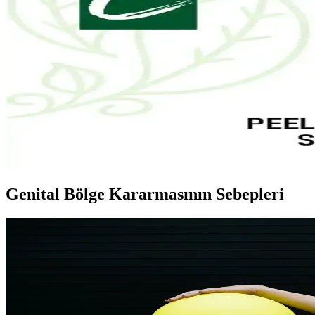
Yves Rocher Tropikal Hindistan Cevizi Vücut Losyonu 
Yves Rocher'in tropikal hindistan cevizi içeren vegan vücut losyonu, tüm
La Roche-Posay Lipikar Syndet AP+ Hassas ve Kuru Cil
La Roche-Posay Lipikar Syndet AP+ arındırıcı vücut yıkama jeli, hassas 
Carvien's Çay Ağacı Yağlı Yüz Yıkama Jeli: Doğal ve 
Carvien's Çay Ağacı Yağlı Yüz Yıkama Jeli, doğal içeriklerle akne ve yağ
Genital Bölge Kararmasının Sebepleri