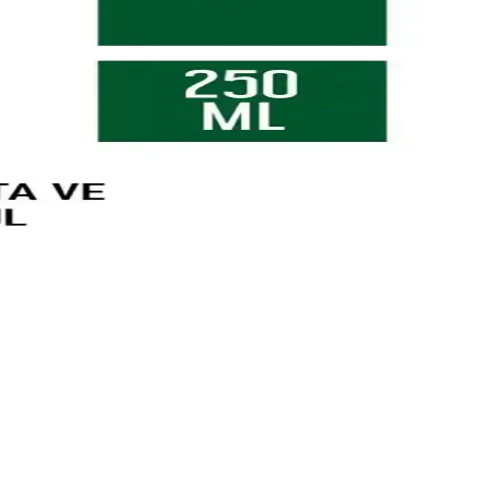
sı ve kalıcı kokusuyla cildi nemlendirir ve besler.
llanımda cilt sağlığını koruyan etkili bir temizlik ürünüdür.
le günlük bakımda tercih edilir.