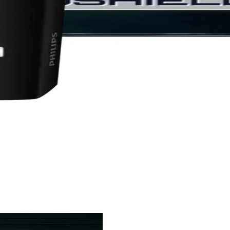
ayanıklı üç bıçaklı tasarımıyla hassas ciltlere bile uygun, etkili ve hi
anıklı ve Performanslı Tıraş Çözümü
nıklılık sağlayan, ergonomik tasarımıyla hassas ve etkili tıraş imkanı 
 Teknik ve Konforlu Çözümler
ahatlığı ve gelişmiş teknik özelliklerle güvenli, pratik çözümler sunuy