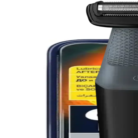
Arko Kremli Berber Tıraş Sabunu: Geleneksel ve 
Arko kremli berber tıraş sabunu, hassas ciltlere uygun, kremli yapısı 
BIC Metal Tıraş Bıçağı 5'li Paket Güçlü ve Dayanık
BIC Metal Tıraş Bıçağı, dayanıklı yapısı ve keskinliğiyle sert sakallar
Çilek Bacaklar (Keratosis Pilaris) İçin Etkili Bakım 
Keratosis pilaris, ciltte pürüzlü ve kırmızımsı lekelerle kendini göste
önemlidir.
Gillette Mach 3 Charcoal Tıraş Bıçağı: Karbon Kapla
Gillette Mach 3 Charcoal, karbon kaplamalı bıçaklarıyla dayanıklılık ve k
Gillette Fusion Power Yedek Tıraş Bıçağı 2'li Seti: Ya
Gillette Fusion Power 2'li yedek bıçaklar, beş ince bıçakla yakın tıra
sağlar. Fusion uyumlu.
Gillette MACH3 TURBO Yedek Jilet: Yüksek Performa