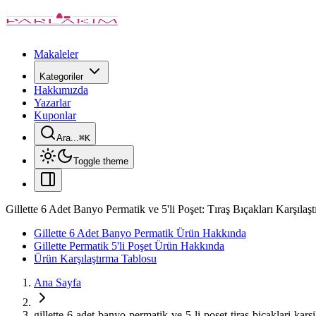
Makaleler
Kategoriler
Hakkımızda
Yazarlar
Kuponlar
Ara...
⌘
K
Toggle theme
Gillette 6 Adet Banyo Permatik ve 5'li Poşet: Tıraş Bıçakları Karşılaşt
Gillette 6 Adet Banyo Permatik Ürün Hakkında
Gillette Permatik 5'li Poşet Ürün Hakkında
Ürün Karşılaştırma Tablosu
Ana Sayfa
gillette-6-adet-banyo-permatik-ve-5-li-poset-tiras-bicaklari-karsi