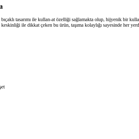
a
ek bıçaklı tasarımı ile kullan-at özelliği sağlamakta olup, hijyenik bir kul
skinliği ile dikkat çeken bu ürün, taşıma kolaylığı sayesinde her yerde 
şet