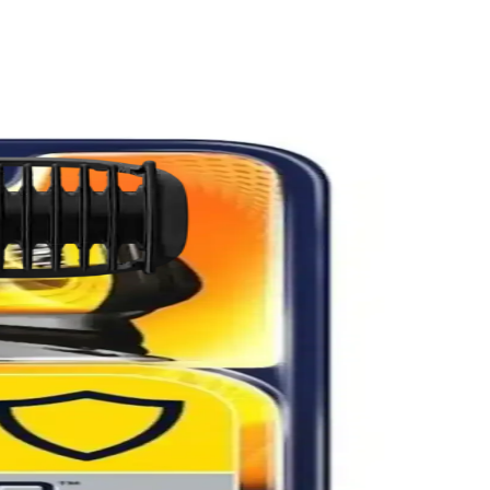
ıraş çözümüdür.
 belirtileri azaltmada etkilidir. Doğru ürün seçimi ve uygulama
 özelliklerini taşır ve cilt tahrişini azaltabilir.
kaydırır; arkadaki düzeltici bıçak zorlu bölgelerde güvenli ilerlemeyi