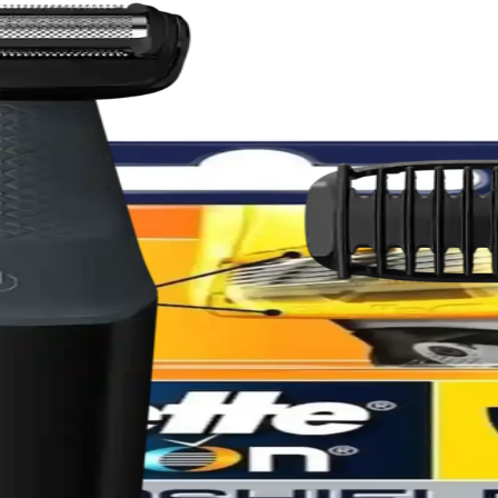
Ekonomik Bakım Ürünü
ve nostaljik kokusuyla pratik ve ekonomik bir tıraş çözümüdür.
lı Tasarımıyla Günlük Bakım İçin Uygun
a uygun, pratik kullanımı ve hijyenik temizliğiyle öne çıkan etkili bir t
Yöntemleri ve Ürün Önerileri
rir. Kimyasal eksfoliasyon ve üre içeren nemlendiricilerle düzenli bakım,
ma ve Genel Özellikler İncelemesi
eskinlik sunar. Ürün hakkında sınırlı bilgi olsa da, Mach 3 serisinin genel
kın Tıraş ve Konfor İçin Standart
ş ve daha az tahriş sunar. PowerGlide kaplama cildi daha az sürtünmeyle 
nslı ve Güvenilir Erkek Tıraş Bıçağı