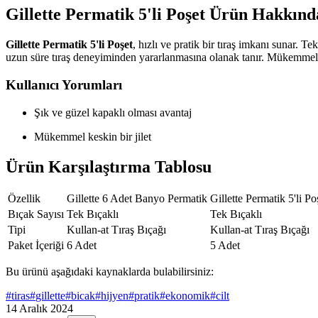
Gillette Permatik 5'li Poşet Ürün Hakkınd
Gillette Permatik 5'li Poşet
, hızlı ve pratik bir tıraş imkanı sunar. T
uzun süre tıraş deneyiminden yararlanmasına olanak tanır. Mükemmel ke
Kullanıcı Yorumları
Şık ve güzel kapaklı olması avantaj
Mükemmel keskin bir jilet
Ürün Karşılaştırma Tablosu
Özellik
Gillette 6 Adet Banyo Permatik
Gillette Permatik 5'li Po
Bıçak Sayısı
Tek Bıçaklı
Tek Bıçaklı
Tipi
Kullan-at Tıraş Bıçağı
Kullan-at Tıraş Bıçağı
Paket İçeriği
6 Adet
5 Adet
Bu ürünü aşağıdaki kaynaklarda bulabilirsiniz:
#
tiras
#
gillette
#
bicak
#
hijyen
#
pratik
#
ekonomik
#
cilt
14 Aralık 2024