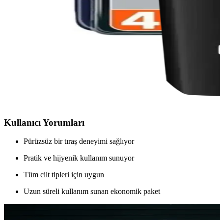
Gillette MACH3 TURBO yedek jilet, Almanya üretimi yüksek kaliteli ve d
Gillette Fusion Proshield 4 Lü Yedek Bıçakları: Day
Gillette Fusion Proshield 4 Lü Yedek Bıçak, yüksek performans ve daya
seçenektir.
Philips Bodygroom Serileri: Erkek Vücut Bakımında
Philips Bodygroom 3000 ve 7000 serileri, erkek vücut bakımında cilt r
Kullanıcı Yorumları
Pürüzsüz bir tıraş deneyimi sağlıyor
Pratik ve hijyenik kullanım sunuyor
Tüm cilt tipleri için uygun
Uzun süreli kullanım sunan ekonomik paket