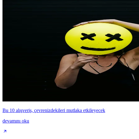
Bu 10 alışveriş, çevrenizdekileri mutlaka etkileyecek
devamını oku