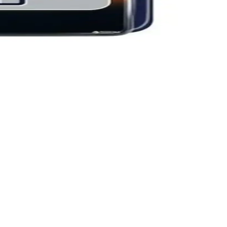
jyenik tıraş sağlar.
sunar. Uzun ömürlü kullanım için bakım önerileriyle ideal bir
or. Çok yönlü kullanım ve su geçirmez tasarım öne çıkıyor.