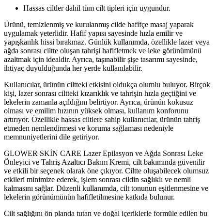
Hassas ciltler dahil tüm cilt tipleri için uygundur.
Ürünü, temizlenmiş ve kurulanmış cilde hafifçe masaj yaparak
uygulamak yeterlidir. Hafif yapısı sayesinde hızla emilir ve
yapışkanlık hissi bırakmaz. Günlük kullanımda, özellikle lazer veya
ağda sonrası ciltte oluşan tahrişi hafifletmek ve leke görünümünü
azaltmak için idealdir. Ayrıca, taşınabilir şişe tasarımı sayesinde,
ihtiyaç duyulduğunda her yerde kullanılabilir.
Kullanıcılar, ürünün ciltteki etkisini oldukça olumlu buluyor. Birçok
kişi, lazer sonrası ciltteki kızarıklık ve tahrişin hızla geçtiğini ve
lekelerin zamanla açıldığını belirtiyor. Ayrıca, ürünün kokusuz
olması ve emilim hızının yüksek olması, kullanım konforunu
artırıyor. Özellikle hassas ciltlere sahip kullanıcılar, ürünün tahriş
etmeden nemlendirmesi ve koruma sağlaması nedeniyle
memnuniyetlerini dile getiriyor.
GLOWER SKİN CARE Lazer Epilasyon ve Ağda Sonrası Leke
Önleyici ve Tahriş Azaltıcı Bakım Kremi, cilt bakımında güvenilir
ve etkili bir seçenek olarak öne çıkıyor. Ciltte oluşabilecek olumsuz
etkileri minimize ederek, işlem sonrası cildin sağlıklı ve nemli
kalmasını sağlar. Düzenli kullanımda, cilt tonunun eşitlenmesine ve
lekelerin görünümünün hafifletilmesine katkıda bulunur.
Cilt sağlığını ön planda tutan ve doğal içeriklerle formüle edilen bu