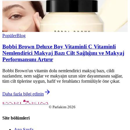
Popüler
Blog
Bobbi Brown Deluxe Boy Vitaminli C Vitaminli
Nemlendirici Makyaj Bazı Cilt Sağlığını ve Makyaj
Performansını Artırır
Bobbi Brown'un vitamin dolu nemlendirici makyaj bazı, cildi
nazlandırır, nem sağlar ve makyajın uzun süre dayanmasını sağlar,
tüm cilt tiplerine uygun, hafif ve ferahlatıcı formülüyle öne çıkar.
Daha fazla bilgi edinin
©
Parlakim
2026
Site bölümleri
Ana Sayfa