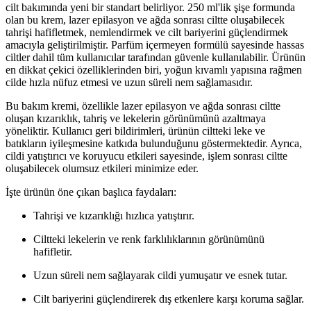
cilt bakımında yeni bir standart belirliyor. 250 ml'lik şişe formunda
olan bu krem, lazer epilasyon ve ağda sonrası ciltte oluşabilecek
tahrişi hafifletmek, nemlendirmek ve cilt bariyerini güçlendirmek
amacıyla geliştirilmiştir. Parfüm içermeyen formülü sayesinde hassas
ciltler dahil tüm kullanıcılar tarafından güvenle kullanılabilir. Ürünün
en dikkat çekici özelliklerinden biri, yoğun kıvamlı yapısına rağmen
cilde hızla nüfuz etmesi ve uzun süreli nem sağlamasıdır.
Bu bakım kremi, özellikle lazer epilasyon ve ağda sonrası ciltte
oluşan kızarıklık, tahriş ve lekelerin görünümünü azaltmaya
yöneliktir. Kullanıcı geri bildirimleri, ürünün ciltteki leke ve
batıkların iyileşmesine katkıda bulunduğunu göstermektedir. Ayrıca,
cildi yatıştırıcı ve koruyucu etkileri sayesinde, işlem sonrası ciltte
oluşabilecek olumsuz etkileri minimize eder.
İşte ürünün öne çıkan başlıca faydaları:
Tahrişi ve kızarıklığı hızlıca yatıştırır.
Ciltteki lekelerin ve renk farklılıklarının görünümünü
hafifletir.
Uzun süreli nem sağlayarak cildi yumuşatır ve esnek tutar.
Cilt bariyerini güçlendirerek dış etkenlere karşı koruma sağlar.