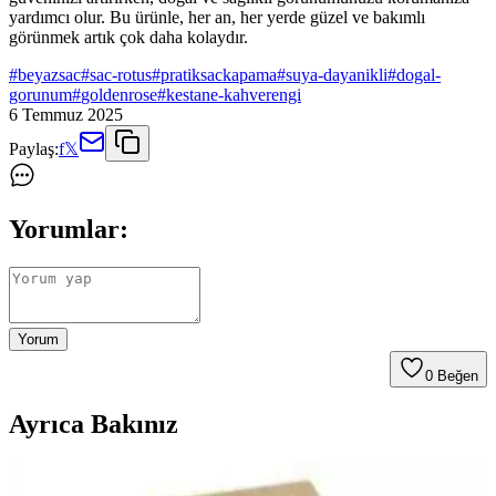
yardımcı olur. Bu ürünle, her an, her yerde güzel ve bakımlı
görünmek artık çok daha kolaydır.
#
beyazsac
#
sac-rotus
#
pratiksackapama
#
suya-dayanikli
#
dogal-
gorunum
#
goldenrose
#
kestane-kahverengi
6 Temmuz 2025
Paylaş:
f
𝕏
Yorumlar:
Yorum
0
Beğen
Ayrıca Bakınız
Matrix Total Results So Silver Gri ve Beyaz Saçlar