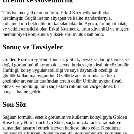
Türkiye menşeli olan bu ürün, Erkul Kozmetik tarafından
üretilmiştir. Güçlü üretim altyapısı ve kalite standartlarıyla,
kullanıcıların beklentilerini karşılamaktadır. Ayrıca, ürünün ithalatçı
ve yetkili temsilcisi olan Erkul Kozmetik, ürün güvenliği ve müşteri
memnuniyeti konusunda yüksek sorumluluk sahibidir.
Sonuç ve Tavsiyeler
Golden Rose Grey Hair Touch-Up Stick, beyaz saçları gizlemek ve
doğal görünümünü korumak isteyen herkes için ideal bir çözümdür.
Hafifliği, kolay uygulanabilirliği ve suya dayanıklı özelliği ile
günlük kullanıma uygundur. Özellikle acil durumlar ve hızlı
çözümler arayanlar tarafından tercih edilir. Ürünün uygun fiyatlı
olması ve pratikliği, onu saç bakım rutininizin vazgeçilmez bir
parçası haline getirir.
Son Söz
Sağlam formülü, estetik görünüm ve kullanım kolaylığıyla Golden
Rose Grey Hair Touch-Up Stick, saçlarınızda fark yaratmak ve
zamandan tasarruf etmek isteyen herkese hitap eder. Kendinize
güveninizi artırırken, doğal ve sağlıklı görünümünüzü korumanıza