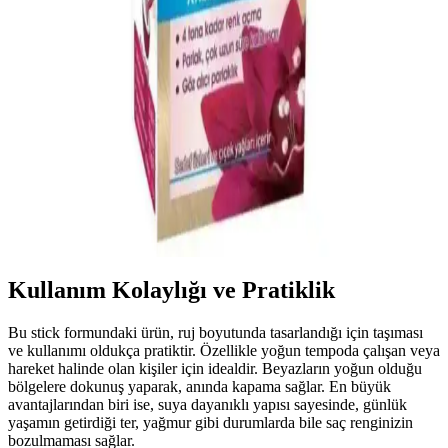
Görünüm ve Etkili Çözümler Rehberi
Erkekler için beyaz saç kapatıcılar, doğal görünüm ve estetik
çözümler sunar. Ürün türleri, kullanım önerileri ve içerik güvenliği
hakkında kapsamlı bilgilerle kendinizi genç ve bakımlı hissedin.
Garnier 111 Ekstra Açık Gümüş Sarısı Saç Boyası
ile Canlı ve Kalıcı Renk
Garnier 111 Ekstra Açık Gümüş Sarısı saç boyası, %100 beyaz
kapatma ve kalıcı krem formülüyle saçlarınıza doğal parlaklık ve
uzun ömürlü renk sağlar. Saç bakımına uygun formülüyle hassas
saçlar için idealdir.
Kullanım Kolaylığı ve Pratiklik
Bu stick formundaki ürün, ruj boyutunda tasarlandığı için taşıması
ve kullanımı oldukça pratiktir. Özellikle yoğun tempoda çalışan veya
hareket halinde olan kişiler için idealdir. Beyazların yoğun olduğu
bölgelere dokunuş yaparak, anında kapama sağlar. En büyük
avantajlarından biri ise, suya dayanıklı yapısı sayesinde, günlük
yaşamın getirdiği ter, yağmur gibi durumlarda bile saç renginizin
bozulmaması sağlar.