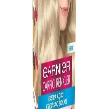
Palette 6-0 Koyu Kumral Kalıcı Doğal Renkler Saç
Boyası Seti - Canlı ve Parlak Saçlar
Palette 6-0 Koyu Kumral saç boyası, argan yağlı bakım maskesiyle
saçlara parlaklık kazandırır, beyaz saçları etkili kapatır ve kolay
uygulanır. Doğal ve kalıcı renk isteyenler için ideal bir seçenektir.
Palette Kalıcı Doğal Renkler Saç Boyası 1-0 Siyah -
Kalıcı ve Doğal Saç Rengi
Palette Kalıcı Doğal Renkler Saç Boyası 1-0 Siyah, argan yağı
bakım maskesiyle saçları besler, beyazları etkili kapatır ve krem
formuyla kolay uygulama sağlar. Kalıcı ve parlak siyah renk için
ideal seçim.
Beyaz Saç Kapatma Yöntemleri: Doğal ve
Profesyonel Çözümlerle Saç Bakımı
Beyaz saçların nedenleri ve etkili kapatma yöntemleri hakkında
detaylı bilgiler. Doğal, kimyasal ve profesyonel çözümlerle saç
sağlığınızı koruyarak beyazları gizleyin.
Erkekler İçin Beyaz Saç Kapatıcılar: Doğal