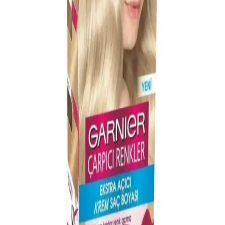
Boyası Seti - Canlı ve Parlak Saçlar
Palette 6-0 Koyu Kumral saç boyası, argan yağlı bakım maskesiyle
saçlara parlaklık kazandırır, beyaz saçları etkili kapatır ve kolay
uygulanır. Doğal ve kalıcı renk isteyenler için ideal bir seçenektir.
Palette Kalıcı Doğal Renkler Saç Boyası 1-0 Siyah -
Kalıcı ve Doğal Saç Rengi
Palette Kalıcı Doğal Renkler Saç Boyası 1-0 Siyah, argan yağı
bakım maskesiyle saçları besler, beyazları etkili kapatır ve krem
formuyla kolay uygulama sağlar. Kalıcı ve parlak siyah renk için
ideal seçim.
Beyaz Saç Kapatma Yöntemleri: Doğal ve
Profesyonel Çözümlerle Saç Bakımı
Beyaz saçların nedenleri ve etkili kapatma yöntemleri hakkında
detaylı bilgiler. Doğal, kimyasal ve profesyonel çözümlerle saç
sağlığınızı koruyarak beyazları gizleyin.
Erkekler İçin Beyaz Saç Kapatıcılar: Doğal
Görünüm ve Etkili Çözümler Rehberi