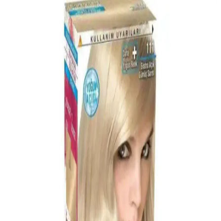
İçin Renk Koruyucu ve Parlaklık Sağlayan
Şampuan
Matrix Total Results So Silver şampuanı, gri ve beyaz saçların
turuncu ve sarı yansımalarını gidererek, parlak ve net renkler sağlar.
Kullanıcılar, saçlara canlılık kazandırdığını belirtiyor.
Schwarzkopf Root Retoucher ile Beyaz Saçlara Hızlı
ve Doğal Çözüm
Schwarzkopf Root Retoucher, hızlı ve doğal beyaz kapatma
sağlayan, amonyaksız, pudra formüllü, kolay kullanımlı ve uzun
süre kalıcı saç spreyi ile günlük bakımda pratiklik sunar.
Palette Deluxe Saç Boyası 7-65 Altın Parıltılı Toffee:
Kalıcı ve Parlak Renk Performansı
Palette Deluxe 7-65 Altın Parıltılı Toffee saç boyası, mikro yağlar ve
amonyaklı formülüyle saçlara bakım yapar, beyazları kapatır ve
uzun süre parlak, canlı renk sağlar. Krem yapısıyla kolay uygulanır.
Palette 6-0 Koyu Kumral Kalıcı Doğal Renkler Saç