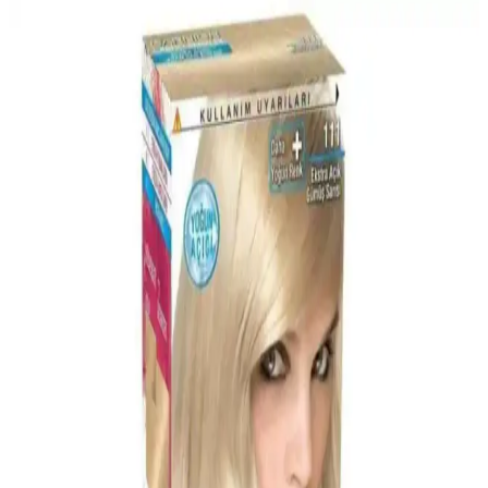
Matrix Total Results So Silver Gri ve Beyaz Saçlar
İçin Renk Koruyucu ve Parlaklık Sağlayan
Şampuan
Matrix Total Results So Silver şampuanı, gri ve beyaz saçların
turuncu ve sarı yansımalarını gidererek, parlak ve net renkler sağlar.
Kullanıcılar, saçlara canlılık kazandırdığını belirtiyor.
Schwarzkopf Root Retoucher ile Beyaz Saçlara Hızlı
ve Doğal Çözüm
Schwarzkopf Root Retoucher, hızlı ve doğal beyaz kapatma
sağlayan, amonyaksız, pudra formüllü, kolay kullanımlı ve uzun
süre kalıcı saç spreyi ile günlük bakımda pratiklik sunar.
Palette Deluxe Saç Boyası 7-65 Altın Parıltılı Toffee:
Kalıcı ve Parlak Renk Performansı
Palette Deluxe 7-65 Altın Parıltılı Toffee saç boyası, mikro yağlar ve
amonyaklı formülüyle saçlara bakım yapar, beyazları kapatır ve
uzun süre parlak, canlı renk sağlar. Krem yapısıyla kolay uygulanır.