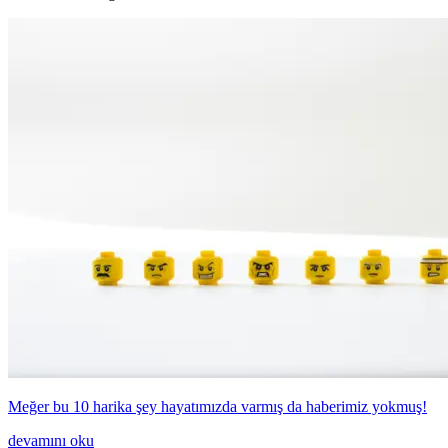
Meğer bu 10 harika şey hayatımızda varmış da haberimiz yokmuş!
devamını oku