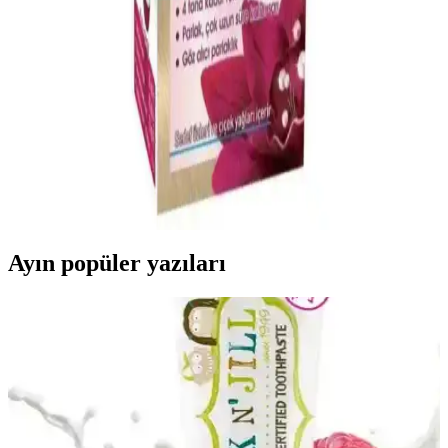
Erkekler için beyaz saç kapatıcılar, doğal görünüm ve estetik
çözümler sunar. Ürün türleri, kullanım önerileri ve içerik güvenliği
hakkında kapsamlı bilgilerle kendinizi genç ve bakımlı hissedin.
Garnier 111 Ekstra Açık Gümüş Sarısı Saç Boyası
ile Canlı ve Kalıcı Renk
Garnier 111 Ekstra Açık Gümüş Sarısı saç boyası, %100 beyaz
kapatma ve kalıcı krem formülüyle saçlarınıza doğal parlaklık ve
uzun ömürlü renk sağlar. Saç bakımına uygun formülüyle hassas
saçlar için idealdir.
Ayın popüler yazıları