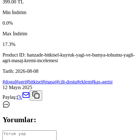
399.00
TL
Min İndirim
0.0
%
Max İndirim
17.3
%
Product ID:
hanzade-bitkisel-kuyruk-yagi-ve-bamya-tohumu-yagli-
agri-masaj-kremi-incelemesi
Tarih:
2026-08-08
#
dogal
#
agri
#
bitkisel
#
masaj
#
cilt-dostu
#
eklem
#
kas-agrisi
12 Mayıs 2025
Paylaş:
f
𝕏
Yorumlar: