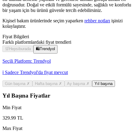
doğrusudur. Doğal ve etkili formülü sayesinde, sağlıklı ve konforlu
bir yaşam için bu ürünü güvenle tercih edebilirsiniz.
Kişisel bakım ürünlerinde seçim yaparken
rehber notları
işinizi
kolaylaştırır.
Fiyat Bilgileri
Farklı platformlardaki fiyat trendleri
🛒
Hepsiburada
🛍️
Trendyol
Seçili Platform:
Trendyol
ℹ️ Sadece Trendyol'da fiyat mevcut
Gün başına
✗
Hafta başına
✗
Ay başına
✗
Yıl başına
Yıl Başına Fiyatlar
Min Fiyat
329.99
TL
Max Fiyat