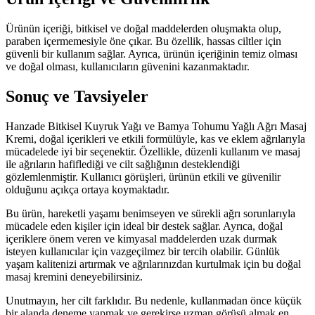
Ürünün içeriği, bitkisel ve doğal maddelerden oluşmakta olup,
paraben içermemesiyle öne çıkar. Bu özellik, hassas ciltler için
güvenli bir kullanım sağlar. Ayrıca, ürünün içeriğinin temiz olması
ve doğal olması, kullanıcıların güvenini kazanmaktadır.
Sonuç ve Tavsiyeler
Hanzade Bitkisel Kuyruk Yağı ve Bamya Tohumu Yağlı Ağrı Masaj
Kremi, doğal içerikleri ve etkili formülüyle, kas ve eklem ağrılarıyla
mücadelede iyi bir seçenektir. Özellikle, düzenli kullanım ve masaj
ile ağrıların hafiflediği ve cilt sağlığının desteklendiği
gözlemlenmiştir. Kullanıcı görüşleri, ürünün etkili ve güvenilir
olduğunu açıkça ortaya koymaktadır.
Bu ürün, hareketli yaşamı benimseyen ve sürekli ağrı sorunlarıyla
mücadele eden kişiler için ideal bir destek sağlar. Ayrıca, doğal
içeriklere önem veren ve kimyasal maddelerden uzak durmak
isteyen kullanıcılar için vazgeçilmez bir tercih olabilir. Günlük
yaşam kalitenizi artırmak ve ağrılarınızdan kurtulmak için bu doğal
masaj kremini deneyebilirsiniz.
Unutmayın, her cilt farklıdır. Bu nedenle, kullanmadan önce küçük
bir alanda deneme yapmak ve gerekirse uzman görüşü almak en