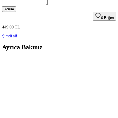
Yorum
0
Beğen
449
.00
TL
Şimdi al!
Ayrıca Bakınız
ATTAR ESANS Zümrüt Esansı Doğal Hafif Parfüm
Roll-on 3ml Türkiye Menşei
ATTAR ESANS Zümrüt Esansı, doğal içerikli, hafif ve ferahlatıcı
roll-on parfüm, taşınabilir ve kullanımı kolay, uzun ömürlü, Türkiye
menşei, hassas ciltlere uygun, günlük kullanım için ideal.
Farmasi Misvak ve Hurma İçeren Beyazlatıcı Diş
Macunu: Doğal ve Etkili Ağız Bakımı Ürünü
Farmasi'nin doğal içeriklerle formüle ettiği bu diş macunu, misvak