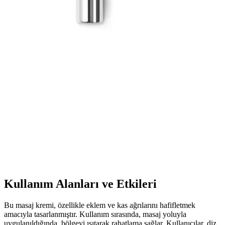
cilt sağlığını destekler, doğal ve güvenilir bir bakım sağlar.
Organicsun Doğal Kabak Lifli Eşek Sütü Sabunu:
Doğal ve Etkili Cilt Bakım Çözümü
Organicsun'un doğal kabak lifli eşek sütü sabunu, cilt yenileme ve
yaşlanma karşıtı özellikleriyle sağlıklı ve parlak bir cilt sağlar, doğal
içeriklerle çevre dostudur.
KIKO Creamy Lipgloss 107 Magenta Dudak
Parlatıcısı: Canlı ve Uzun Süre Kalıcı Renkli
Makyaj
KIKO'nun 107 Magenta dudak parlatıcısı, yoğun renk ve parlaklık
sunar. Pratik uygulama ve uzun süre kalıcılığıyla günlük makyajda
tercih edilen, hafif ve nemlendirici formülüyle dikkat çeker.
Kullanım Alanları ve Etkileri
Bu masaj kremi, özellikle eklem ve kas ağrılarını hafifletmek
amacıyla tasarlanmıştır. Kullanım sırasında, masaj yoluyla
uygulanıldığında, bölgeyi ısıtarak rahatlama sağlar. Kullanıcılar, diz,