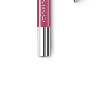
Doğal ve sağlıklı içeriklerle formüle edilen Natural Colors 3N koyu
kahve organik saç boyası, amonyaksız yapısı ve kolay
uygulamasıyla uzun süre kalıcı ve parlak sonuçlar sunar.
Baboon Natural Baboon Cilt Temizleme Çubuğu:
Doğal ve Etkili Cilt Bakımı Ürünü
Baboon Natural Baboon Cilt Temizleme Çubuğu, bitkisel içerikleri
ve etkili formülü ile gözenekleri arındırır, siyah noktaları azaltır ve
cilt sağlığını destekler, doğal ve güvenilir bir bakım sağlar.
Organicsun Doğal Kabak Lifli Eşek Sütü Sabunu:
Doğal ve Etkili Cilt Bakım Çözümü
Organicsun'un doğal kabak lifli eşek sütü sabunu, cilt yenileme ve
yaşlanma karşıtı özellikleriyle sağlıklı ve parlak bir cilt sağlar, doğal
içeriklerle çevre dostudur.
KIKO Creamy Lipgloss 107 Magenta Dudak
Parlatıcısı: Canlı ve Uzun Süre Kalıcı Renkli
Makyaj