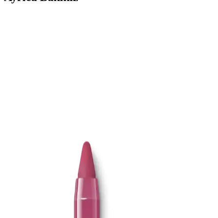
ATTAR ESANS Zümrüt Esansı Doğal Hafif Parfüm
Roll-on 3ml Türkiye Menşei
ATTAR ESANS Zümrüt Esansı, doğal içerikli, hafif ve ferahlatıcı
roll-on parfüm, taşınabilir ve kullanımı kolay, uzun ömürlü, Türkiye
menşei, hassas ciltlere uygun, günlük kullanım için ideal.
Farmasi Misvak ve Hurma İçeren Beyazlatıcı Diş
Macunu: Doğal ve Etkili Ağız Bakımı Ürünü
Farmasi'nin doğal içeriklerle formüle ettiği bu diş macunu, misvak
ve hurma özleriyle ağız hijyenini destekler, beyazlatır ve ferahlatıcı
etkisiyle günlük kullanım için idealdir.
EDLIKE Saf Yağlardan Yapılan El Yapımı Adaçayı
Sabunu Doğal ve Etkili Cilt Bakımı İçin Uygun Bir
Seçenek
EDLIKE'in saf yağlar ve el yapımı adaçayı ile zenginleştirilmiş
sabunu, cildi nazikçe temizler, nemlendirir ve ferahlatır. Hassas
ciltlere uygun, doğal içerikli ve uzun süre kullanılabilen bu ürün, cilt