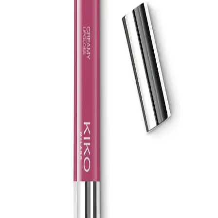
sağlığını destekler.
La Roche-Posay Lipikar AP+M Balsam: Atopik ve
Hassas Ciltler İçin Yoğun Nemlendirici ve Yatıştırıcı
Krem
La Roche-Posay Lipikar AP+M Balsam, kuru ve atopiye eğilimli
ciltler için geliştirilmiş, yoğun nemlendirme ve yatıştırıcı
özellikleriyle öne çıkan, güvenli ve dermatolojik testli bir bakım
ürünüdür.
Natural Colors 3N Koyu Kahve Organik Saç
Boyası: Sağlıklı ve Doğal Renk Seçeneği
Doğal ve sağlıklı içeriklerle formüle edilen Natural Colors 3N koyu
kahve organik saç boyası, amonyaksız yapısı ve kolay
uygulamasıyla uzun süre kalıcı ve parlak sonuçlar sunar.
Baboon Natural Baboon Cilt Temizleme Çubuğu:
Doğal ve Etkili Cilt Bakımı Ürünü
Baboon Natural Baboon Cilt Temizleme Çubuğu, bitkisel içerikleri
ve etkili formülü ile gözenekleri arındırır, siyah noktaları azaltır ve