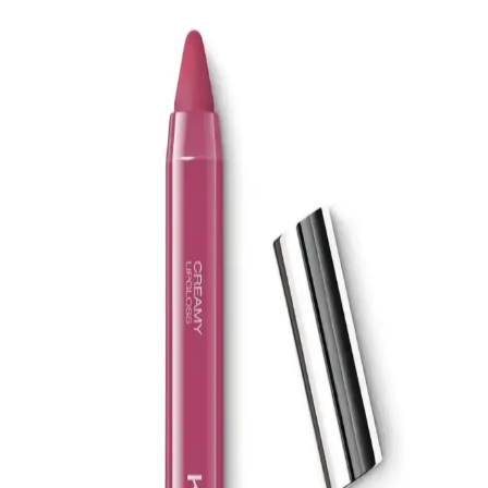
ve hurma özleriyle ağız hijyenini destekler, beyazlatır ve ferahlatıcı
etkisiyle günlük kullanım için idealdir.
EDLIKE Saf Yağlardan Yapılan El Yapımı Adaçayı
Sabunu Doğal ve Etkili Cilt Bakımı İçin Uygun Bir
Seçenek
EDLIKE'in saf yağlar ve el yapımı adaçayı ile zenginleştirilmiş
sabunu, cildi nazikçe temizler, nemlendirir ve ferahlatır. Hassas
ciltlere uygun, doğal içerikli ve uzun süre kullanılabilen bu ürün, cilt
sağlığını destekler.
La Roche-Posay Lipikar AP+M Balsam: Atopik ve
Hassas Ciltler İçin Yoğun Nemlendirici ve Yatıştırıcı
Krem
La Roche-Posay Lipikar AP+M Balsam, kuru ve atopiye eğilimli
ciltler için geliştirilmiş, yoğun nemlendirme ve yatıştırıcı
özellikleriyle öne çıkan, güvenli ve dermatolojik testli bir bakım
ürünüdür.
Natural Colors 3N Koyu Kahve Organik Saç
Boyası: Sağlıklı ve Doğal Renk Seçeneği