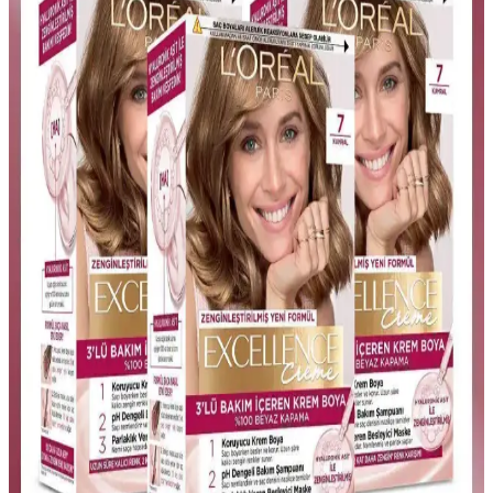
sağlıklı saçlar sağlar, profesyonel kullanım için ideal.
Vital Colors Koyu Fındık Kabuğu 7-65 Saç Boyama
Ürünü ve Özellikleri
Vital Colors Koyu Fındık Kabuğu 7-65, yüksek performanslı, uzun
süre kalıcı ve bakım sağlayan yoğun pigmentli saç boyasıdır.
Beyazları kapatır, doğal görünüm ve parlaklık sunar.
Nevacolor Nevaton Set Boya 7.0: Kalıcı ve Doğal
Saç Renkleri İçin Güvenilir Çözüm
Nevacolor Nevaton Set Boya 7.0, kalıcı ve doğal görünümlü renkler
sunar. Nem kazandıran formülü ve bakım maskesiyle saçlarınız
sağlıklı ve parlak kalır, beyazları etkili şekilde kapatır.
Natura Balance Çok Açık Kumral 9 Saç Boyası:
Doğal ve Kalıcı Renk Sağlayan Ürün
Natura Balance Kumral 9, amonyaksız, doğal içerikli ve kalıcı saç
boyasıdır. Beyazları mükemmel kapatır, sağlıklı ve parlak saçlar
sağlar, uzun süre kalıcılık sunar ve kolay uygulama imkanı tanır.