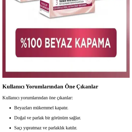
Palette Deluxe 7-0 Kumral Saç Boyası: Uzun Süre
Kalıcı ve Doğal Görünüm Sağlayan Ürün
Palette Deluxe 7-0 Kumral saç boyası, yüksek pigment ve mikro
yağlar içerir, saçlara parlaklık kazandırır ve uzun süre kalıcılık
sağlar. Doğal ve canlı görünüm için ideal bir seçim.
L'Oreal Paris Excellence Creme Kumral Saç Boyası
7 Renk Tonu ve Özellikleri
L'Oreal Paris Excellence Creme kumral saç boyası, yüksek kapama
gücü ve bakım özellikleriyle uzun süre kalıcı sonuçlar sağlar.
Profesyonel ilhamlı formülüyle saçlara parlaklık ve sağlık kazandırır.
Kullanıcı Yorumlarından Öne Çıkanlar
Kullanıcı yorumlarından öne çıkanlar:
Beyazları mükemmel kapatır.
Doğal ve parlak bir görünüm sağlar.
Saçı yıpratmaz ve parlaklık katılır.