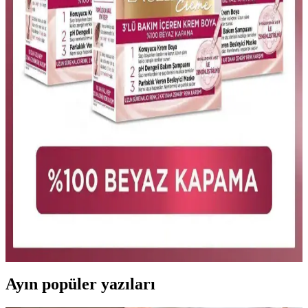
Doğal ve Kalıcı Renk Sağlayan Ürün
Natura Balance Kumral 9, amonyaksız, doğal içerikli ve kalıcı saç
boyasıdır. Beyazları mükemmel kapatır, sağlıklı ve parlak saçlar
sağlar, uzun süre kalıcılık sunar ve kolay uygulama imkanı tanır.
Palette Deluxe 7-0 Kumral Saç Boyası: Uzun Süre
Kalıcı ve Doğal Görünüm Sağlayan Ürün
Palette Deluxe 7-0 Kumral saç boyası, yüksek pigment ve mikro
yağlar içerir, saçlara parlaklık kazandırır ve uzun süre kalıcılık
sağlar. Doğal ve canlı görünüm için ideal bir seçim.
L'Oreal Paris Excellence Creme Kumral Saç Boyası
7 Renk Tonu ve Özellikleri
L'Oreal Paris Excellence Creme kumral saç boyası, yüksek kapama
gücü ve bakım özellikleriyle uzun süre kalıcı sonuçlar sağlar.
Profesyonel ilhamlı formülüyle saçlara parlaklık ve sağlık kazandırır.
Ayın popüler yazıları