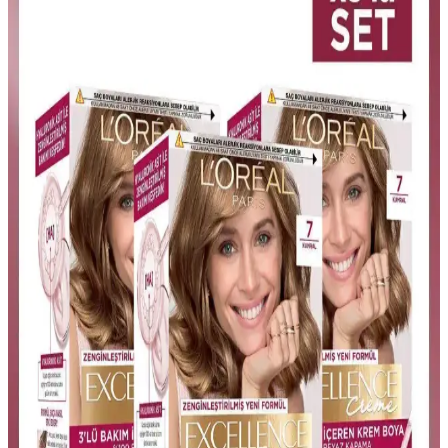
L'Oréal Professionnel İnoa Amonyaksız Saç Boyası
No:7 Fundamental 60Ml – Sağlıklı ve Kalıcı Renkler
İnoa amonyaksız saç boyası, doğal yapıya zarar vermeden parlak,
uzun süre kalıcı renkler sunar. Beyaz kapama ve bakım özellikleriyle
sağlıklı saçlar sağlar, profesyonel kullanım için ideal.
Vital Colors Koyu Fındık Kabuğu 7-65 Saç Boyama
Ürünü ve Özellikleri
Vital Colors Koyu Fındık Kabuğu 7-65, yüksek performanslı, uzun
süre kalıcı ve bakım sağlayan yoğun pigmentli saç boyasıdır.
Beyazları kapatır, doğal görünüm ve parlaklık sunar.
Nevacolor Nevaton Set Boya 7.0: Kalıcı ve Doğal
Saç Renkleri İçin Güvenilir Çözüm
Nevacolor Nevaton Set Boya 7.0, kalıcı ve doğal görünümlü renkler
sunar. Nem kazandıran formülü ve bakım maskesiyle saçlarınız
sağlıklı ve parlak kalır, beyazları etkili şekilde kapatır.
Natura Balance Çok Açık Kumral 9 Saç Boyası: