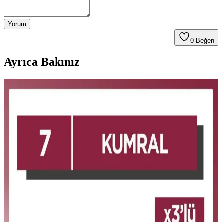
Yorum
0
Beğen
Ayrıca Bakınız
Natural Colors 3N Koyu Kahve Organik Saç
Boyası: Sağlıklı ve Doğal Renk Seçeneği
Doğal ve sağlıklı içeriklerle formüle edilen Natural Colors 3N koyu
kahve organik saç boyası, amonyaksız yapısı ve kolay
uygulamasıyla uzun süre kalıcı ve parlak sonuçlar sunar.
Natural Colors 7C Orta Küllü Kumral Organik Saç
Boyası İncelemesi ve Kullanıcı Deneyimleri
Natural Colors 7C orta küllü kumral organik saç boyası, doğal
görünüm ve parlaklık sağlar. Hafif kimyasal kokusu ve kolay
uygulamasıyla dikkat çeker, ancak renk tonu ve dayanıklılık
konusunda dikkat edilmelidir.