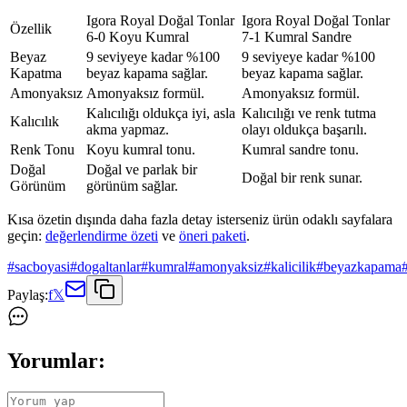
Igora Royal Doğal Tonlar
Igora Royal Doğal Tonlar
Özellik
6-0 Koyu Kumral
7-1 Kumral Sandre
Beyaz
9 seviyeye kadar %100
9 seviyeye kadar %100
Kapatma
beyaz kapama sağlar.
beyaz kapama sağlar.
Amonyaksız
Amonyaksız formül.
Amonyaksız formül.
Kalıcılığı oldukça iyi, asla
Kalıcılığı ve renk tutma
Kalıcılık
akma yapmaz.
olayı oldukça başarılı.
Renk Tonu
Koyu kumral tonu.
Kumral sandre tonu.
Doğal
Doğal ve parlak bir
Doğal bir renk sunar.
Görünüm
görünüm sağlar.
Kısa özetin dışında daha fazla detay isterseniz ürün odaklı sayfalara
geçin:
değerlendirme özeti
ve
öneri paketi
.
#
sacboyasi
#
dogaltanlar
#
kumral
#
amonyaksiz
#
kalicilik
#
beyazkapama
Paylaş:
f
𝕏
Yorumlar: