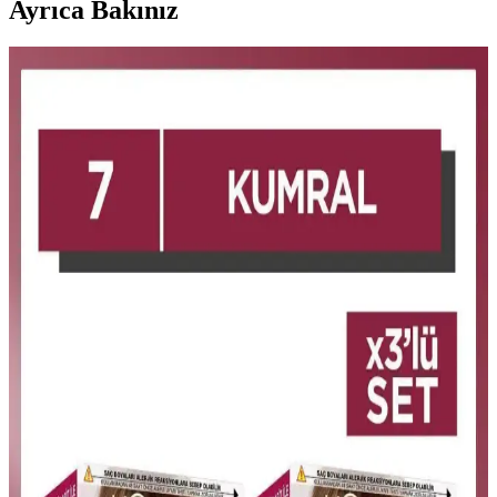
Ayrıca Bakınız
Natural Colors 3N Koyu Kahve Organik Saç
Boyası: Sağlıklı ve Doğal Renk Seçeneği
Doğal ve sağlıklı içeriklerle formüle edilen Natural Colors 3N koyu
kahve organik saç boyası, amonyaksız yapısı ve kolay
uygulamasıyla uzun süre kalıcı ve parlak sonuçlar sunar.
Natural Colors 7C Orta Küllü Kumral Organik Saç
Boyası İncelemesi ve Kullanıcı Deneyimleri
Natural Colors 7C orta küllü kumral organik saç boyası, doğal
görünüm ve parlaklık sağlar. Hafif kimyasal kokusu ve kolay
uygulamasıyla dikkat çeker, ancak renk tonu ve dayanıklılık
konusunda dikkat edilmelidir.
L'Oréal Professionnel İnoa Amonyaksız Saç Boyası
No:7 Fundamental 60Ml – Sağlıklı ve Kalıcı Renkler
İnoa amonyaksız saç boyası, doğal yapıya zarar vermeden parlak,
uzun süre kalıcı renkler sunar. Beyaz kapama ve bakım özellikleriyle