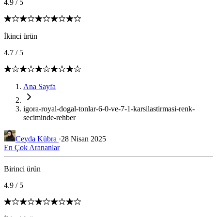
4.9
/
5
İkinci ürün
4.7
/
5
Ana Sayfa
igora-royal-dogal-tonlar-6-0-ve-7-1-karsilastirmasi-renk-
seciminde-rehber
Ceyda Kübra
·
28 Nisan 2025
En Çok Arananlar
Birinci ürün
4.9
/
5