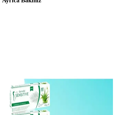
Ayrıca Bakınız
Doa Hyaluronic Acid ve Vitamin C Serumu: Cilt
Sağlığını Destekleyen Güçlü Bakım Ürünü
Doa Hyaluronic Acid & Vitamin C Serum, yoğun nem ve parlaklık
sağlar, hassas ciltlere uygun, parfümsüz ve çevre dostu formülüyle
cilt bakımında etkili bir seçenek sunar.
Dermalute Saç Koruma Şampuanı pH 5.5 ile Saç
Sağlığını Güçlendiren Etkili Çözüm
Dermalute Saç Koruma Şampuanı, pH 5.5 değeriyle saç derisini
koruyarak saç dökülmesini azaltır ve sağlıklı, parlak saçlar sağlar.
Tüm saç tiplerine uygun, düzenli kullanımda etkili sonuçlar sunar.
NEDOX Varilx Önleyici Roll-on: Varis ve Kılcal
Damar Sorunlarına Çözüm Sunan Doğal Kozmetik
Ürün
NEDOX Varilx Roll-on, doğal içerikleriyle varis ve damar
sorunlarını hafifletir, kullanımı kolay, ferahlatıcı ve güvenilir bir