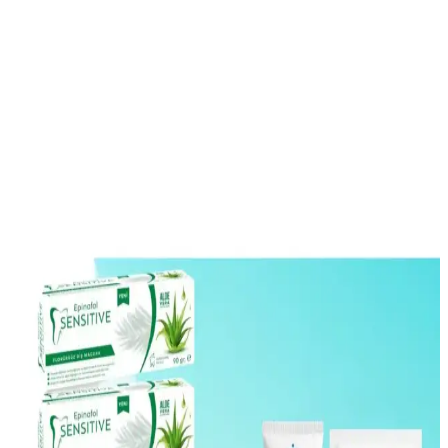
Doa Hyaluronic Acid ve Vitamin C Serumu: Cilt
Sağlığını Destekleyen Güçlü Bakım Ürünü
Doa Hyaluronic Acid & Vitamin C Serum, yoğun nem ve parlaklık
sağlar, hassas ciltlere uygun, parfümsüz ve çevre dostu formülüyle
cilt bakımında etkili bir seçenek sunar.
Dermalute Saç Koruma Şampuanı pH 5.5 ile Saç
Sağlığını Güçlendiren Etkili Çözüm
Dermalute Saç Koruma Şampuanı, pH 5.5 değeriyle saç derisini
koruyarak saç dökülmesini azaltır ve sağlıklı, parlak saçlar sağlar.
Tüm saç tiplerine uygun, düzenli kullanımda etkili sonuçlar sunar.
NEDOX Varilx Önleyici Roll-on: Varis ve Kılcal
Damar Sorunlarına Çözüm Sunan Doğal Kozmetik
Ürün
NEDOX Varilx Roll-on, doğal içerikleriyle varis ve damar
sorunlarını hafifletir, kullanımı kolay, ferahlatıcı ve güvenilir bir
damar bakım ürünüdür.
True Bee Günlük Rüya Serisi: Doğal İçeriklerle Saç