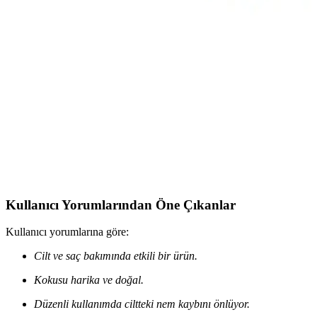
FiShake Tonixir Biberiye Lavanta ve Papatya Suyu
Doğal Cilt ve Saç Bakım Çözümü
FiShake Tonixir, biberiye, lavanta ve papatya suyu ile formüle
edilmiş doğal bakım ürünü, cilt ve saç üzerinde ferahlatıcı etkiler
sağlar, güçlendirir ve parlaklık kazandırır.
Epinafol Sensitive 5'li Diş Macunu Seti: Doğal
İçeriklerle Güçlü ve Parlak Gülüşler
Epinafol Sensitive 5'li diş macunu seti, doğal içerikleri ve
beyazlatıcı, antitartar özellikleriyle diş sağlığını korur, parlaklık
kazandırır ve hassasiyeti azaltır.
Kullanıcı Yorumlarından Öne Çıkanlar
Kullanıcı yorumlarına göre:
Cilt ve saç bakımında etkili bir ürün.
Kokusu harika ve doğal.
Düzenli kullanımda ciltteki nem kaybını önlüyor.