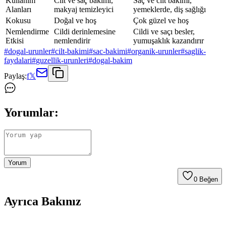
Kullanım
Cilt ve saç bakımı,
Saç ve cilt bakımı,
Alanları
makyaj temizleyici
yemeklerde, diş sağlığı
Kokusu
Doğal ve hoş
Çok güzel ve hoş
Nemlendirme
Cildi derinlemesine
Cildi ve saçı besler,
Etkisi
nemlendirir
yumuşaklık kazandırır
#
dogal-urunler
#
cilt-bakimi
#
sac-bakimi
#
organik-urunler
#
saglik-
faydalari
#
guzellik-urunleri
#
dogal-bakim
Paylaş:
f
𝕏
Yorumlar:
Yorum
0
Beğen
Ayrıca Bakınız