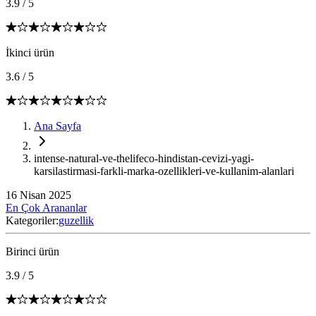
3.9
/
5
İkinci ürün
3.6
/
5
Ana Sayfa
intense-natural-ve-thelifeco-hindistan-cevizi-yagi-
karsilastirmasi-farkli-marka-ozellikleri-ve-kullanim-alanlari
16 Nisan 2025
En Çok Arananlar
Kategoriler:
guzellik
Birinci ürün
3.9
/
5