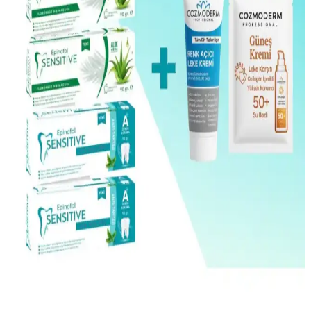
Sağlığını Yeniden Kazanma
Doğal içeriklerle formüle edilen True Bee Günlük Rüya Serisi,
saçlara canlılık, parlaklık ve hacim kazandırırken saç sağlığını
destekler, düzenli kullanımda etkili sonuçlar sağlar.
İncía %100 Doğal Saç Bakım Serumu Biberiye Yağı
Saç Sağlığını Destekleyen Güçlü Formül
İncía %100 doğal saç bakım serumu, biberiye yağı ve 10 mucizevi
yağ ile saç dökülmesini azaltır, parlaklık ve canlılık kazandırır, çevre
dost ve dermatolojik testlidir.
Phrau %100 Saf Doğal Limon Kabuğu Uçucu Yağı:
Ferahlatıcı ve Güçlendirici Doğal Ürün
Phrau %100 saf ve doğal limon kabuğu uçucu yağı, ferahlatıcı
kokusu ve cilt üzerinde hızlı emilimiyle doğal bakımda tercih edilen
bir üründür. Güneş ışığını engelleyen ambalajıyla tazeliğini korur.
FiShake Tonixir Biberiye Lavanta ve Papatya Suyu
Doğal Cilt ve Saç Bakım Çözümü