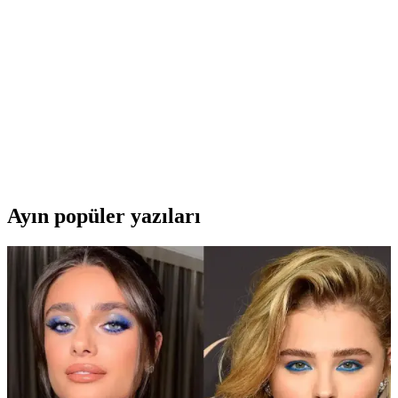
FiShake Tonixir, biberiye, lavanta ve papatya suyu ile formüle
edilmiş doğal bakım ürünü, cilt ve saç üzerinde ferahlatıcı etkiler
sağlar, güçlendirir ve parlaklık kazandırır.
Epinafol Sensitive 5'li Diş Macunu Seti: Doğal
İçeriklerle Güçlü ve Parlak Gülüşler
Epinafol Sensitive 5'li diş macunu seti, doğal içerikleri ve
beyazlatıcı, antitartar özellikleriyle diş sağlığını korur, parlaklık
kazandırır ve hassasiyeti azaltır.
Ayın popüler yazıları