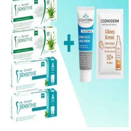
damar bakım ürünüdür.
True Bee Günlük Rüya Serisi: Doğal İçeriklerle Saç
Sağlığını Yeniden Kazanma
Doğal içeriklerle formüle edilen True Bee Günlük Rüya Serisi,
saçlara canlılık, parlaklık ve hacim kazandırırken saç sağlığını
destekler, düzenli kullanımda etkili sonuçlar sağlar.
İncía %100 Doğal Saç Bakım Serumu Biberiye Yağı
Saç Sağlığını Destekleyen Güçlü Formül
İncía %100 doğal saç bakım serumu, biberiye yağı ve 10 mucizevi
yağ ile saç dökülmesini azaltır, parlaklık ve canlılık kazandırır, çevre
dost ve dermatolojik testlidir.
Phrau %100 Saf Doğal Limon Kabuğu Uçucu Yağı:
Ferahlatıcı ve Güçlendirici Doğal Ürün
Phrau %100 saf ve doğal limon kabuğu uçucu yağı, ferahlatıcı
kokusu ve cilt üzerinde hızlı emilimiyle doğal bakımda tercih edilen
bir üründür. Güneş ışığını engelleyen ambalajıyla tazeliğini korur.