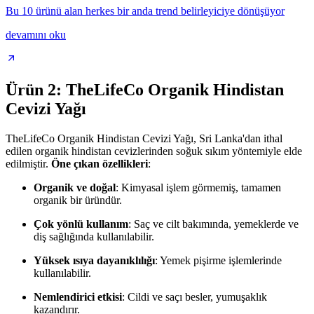
Bu 10 ürünü alan herkes bir anda trend belirleyiciye dönüşüyor
devamını oku
Ürün 2: TheLifeCo Organik Hindistan
Cevizi Yağı
TheLifeCo Organik Hindistan Cevizi Yağı, Sri Lanka'dan ithal
edilen organik hindistan cevizlerinden soğuk sıkım yöntemiyle elde
edilmiştir.
Öne çıkan özellikleri
:
Organik ve doğal
: Kimyasal işlem görmemiş, tamamen
organik bir üründür.
Çok yönlü kullanım
: Saç ve cilt bakımında, yemeklerde ve
diş sağlığında kullanılabilir.
Yüksek ısıya dayanıklılığı
: Yemek pişirme işlemlerinde
kullanılabilir.
Nemlendirici etkisi
: Cildi ve saçı besler, yumuşaklık
kazandırır.