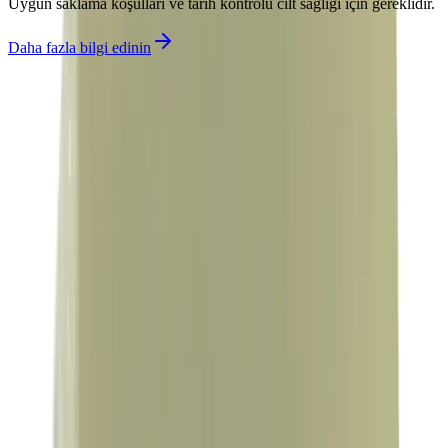
Uygun saklama koşulları ve tarih kontrolü cilt sağlığı için gereklidir.
Daha fazla bilgi edinin
İlgili makaleler
Blog
2025'te Dişlerinizi Koruyup Beyazlatmanın 5 Etkili