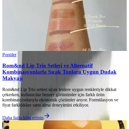
Popüler
Rom&nd Lip Trio Setleri ve Alternatif
Kombinasyonlarla Sıcak Tonlara Uygun Dudak
Makyajı
Rom&nd Lip Trio setleri sıcak tenlere uygun renkleriyle dikkat
çekerken, kullanıcılar benzer görünümler için farklı ürün
kombinasyonlarıyla ekonomik çözümler arıyor. Formülasyon ve
fiyat farklılıkları satın alma deneyimini etkiliyor.
Daha fazla bilgi edinin