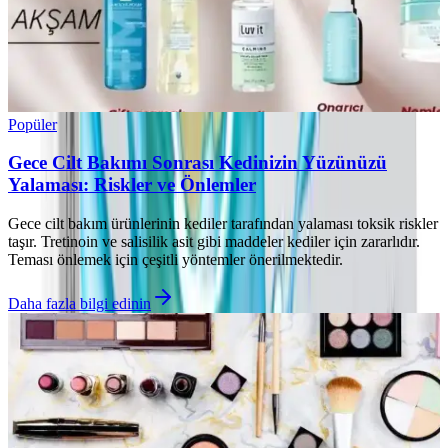
Popüler
Gece Cilt Bakımı Sonrası Kedinizin Yüzünüzü
Yalaması: Riskler ve Önlemler
Gece cilt bakım ürünlerinin kediler tarafından yalaması toksik riskler
taşır. Tretinoin ve salisilik asit gibi maddeler kediler için zararlıdır.
Teması önlemek için çeşitli yöntemler önerilmektedir.
Daha fazla bilgi edinin