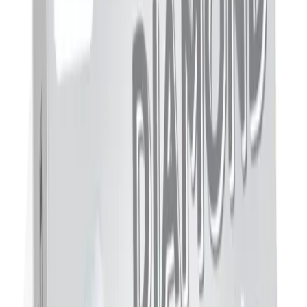
Bazı kullanıcılar,
çok kurutucu ve gerginleştirici
etkilerden
şikayet ediyor.
Kokusu konusunda ise,
hoş olmayan veya baskın bulunduğu
belirtiliyor.
Sonuç ve Değerlendirme
INVOKER Cilt Beyazlatıcı ve Aydınlatıcı,
doğal içerikleri ve
dermatolojik onaylı formülüyle
cilt bakımında fark yaratmaya devam
ediyor. Ürün,
lekeleri azaltma, cildi aydınlatma ve sıkılaştırma
gibi
temel ihtiyaçlara cevap verirken, kullanıcıların olumlu geri
bildirimleriyle güven kazanıyor.
Her ne kadar bazı kullanıcılar,
beklenilen sonuçlara ulaşmadıklarını
ifade etse de, genel olarak yüksek puan ve memnuniyet söz konusu.
Ürün, özellikle
sivilce izleri ve güneş lekeleri
üzerinde düzenli
kullanımda etkili olmaya devam ediyor. Ayrıca,
kurutmadan temizlik
ve ferahlatıcı etkisi
ile de beğeni topluyor.
Son Düşünce
Cilt bakımında doğal ve etkili çözümler arayanlar için INVOKER’in