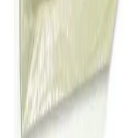
Arama
2025'te Vazelinle Cilt Bakımının 5 Şaşırtıcı Faydası
Vazelinle cildinizi derinlemesine nemlendirin ve koruyun. 2025'in
doğal bakım sırlarını hemen keşfedin, sağlıklı cilde kavuşun! Hemen
inceleyin.
Daha fazla bilgi edinin