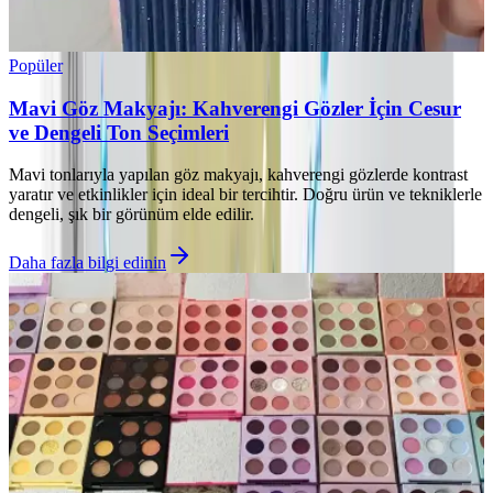
Popüler
Mavi Göz Makyajı: Kahverengi Gözler İçin Cesur
ve Dengeli Ton Seçimleri
Mavi tonlarıyla yapılan göz makyajı, kahverengi gözlerde kontrast
yaratır ve etkinlikler için ideal bir tercihtir. Doğru ürün ve tekniklerle
dengeli, şık bir görünüm elde edilir.
Daha fazla bilgi edinin