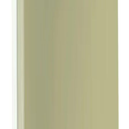
Arama
2025'te Prezervatif Seçiminde Bilmeniz Gereken 5
Şok Edici Gerçek
2025'te prezervatif çeşitleri ve fiyatları hakkında bilinmesi
gerekenleri keşfedin. Doğru seçimi yaparak güvende kalın, hemen
inceleyin!
Daha fazla bilgi edinin