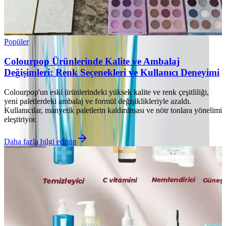
Popüler
Colourpop Ürünlerinde Kalite ve Ambalaj
Değişimleri: Renk Seçenekleri ve Kullanıcı Deneyimi
Colourpop'un eski ürünlerindeki yüksek kalite ve renk çeşitliliği,
yeni paletlerdeki ambalaj ve formül değişiklikleriyle azaldı.
Kullanıcılar, manyetik paletlerin kaldırılması ve nötr tonlara yönelimi
eleştiriyor.
Daha fazla bilgi edinin