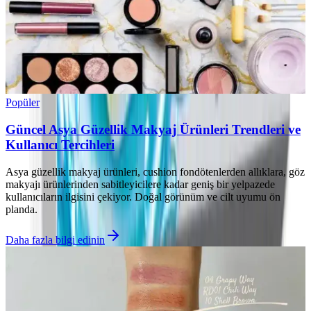
Popüler
Güncel Asya Güzellik Makyaj Ürünleri Trendleri ve
Kullanıcı Tercihleri
Asya güzellik makyaj ürünleri, cushion fondötenlerden allıklara, göz
makyajı ürünlerinden sabitleyicilere kadar geniş bir yelpazede
kullanıcıların ilgisini çekiyor. Doğal görünüm ve cilt uyumu ön
planda.
Daha fazla bilgi edinin