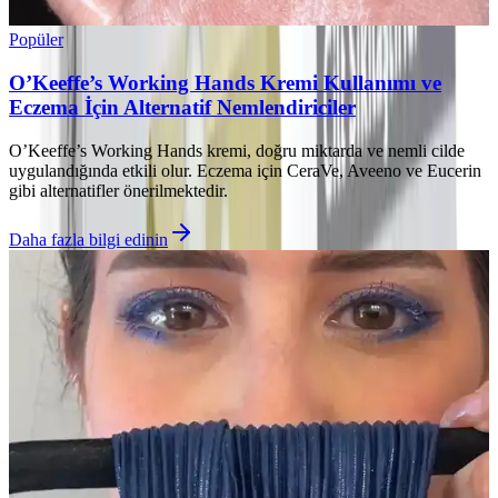
Popüler
O’Keeffe’s Working Hands Kremi Kullanımı ve
Eczema İçin Alternatif Nemlendiriciler
O’Keeffe’s Working Hands kremi, doğru miktarda ve nemli cilde
uygulandığında etkili olur. Eczema için CeraVe, Aveeno ve Eucerin
gibi alternatifler önerilmektedir.
Daha fazla bilgi edinin