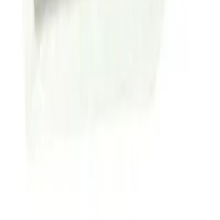
Arama
2025'te Tırnak Törpüsüyle Sağlıklı ve Estetik
Tırnakların 5 Sırrı
Tırnak sağlığınızı koruyacak ve estetiğinizi artıracak 2025'in en
etkili törpü yöntemlerini keşfedin. Hemen
öğrenin! ','synopsis':'Tırnak törpüsü, günlük bakım rutininin
Daha fazla bilgi edinin