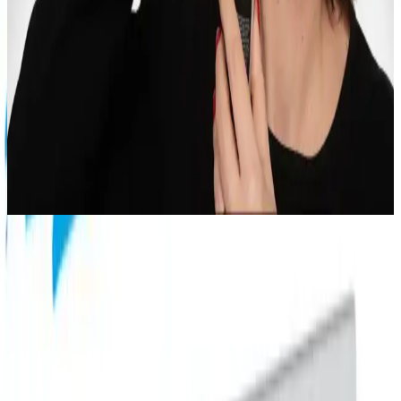
Ürün Seçimi Rehberi
Makyajda cilt hazırlığı, aydınlatıcı, kontür ve doğru ürün seçimi gibi
tekniklerle doğal ve etkileyici görünüm elde etmek mümkündür.
Uygulama yöntemleri ve ürün kalitesi makyajın kalıcılığını artırır.
Jennifer Myers ve Retinol ile Tretinoin
Kullanımında Bilgilendirici YouTube İçerikleri
Jennifer Myers, retinol ve tretinoin hakkında sakin ve etkileyici
anlatımıyla kapsamlı bilgiler sunar. Videoları, cilt yenilenmesi ve
yaşlanma karşıtı etkileri detaylandırır.
Ürünün Fark Yaratan Özellikleri
Doğal ve Güçlü İçerik Kombinasyonu
Kojik Asit
: Melanin üretimini engelleyerek leke ve
pigmentasyonların görünümünü azaltır.
Pirinc Özleri
: Cilt tonunu eşitler ve doğal parlaklık sağlar.
E vitamini ve Hindistan Cevizi Yağı
: Cildi besler,