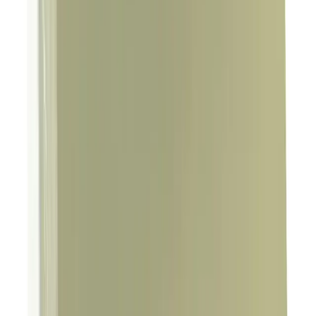
2025'te Listerine Coolmint ile Ağız Sağlığınızda
Devrim Yaratın
Listerine Coolmint ile ağız sağlığınızı güçlendirin, ferah nefesin
tadını çıkarın. Detayları hemen keşfedin! Synopsıs: Listerine
Coolmint Ağız Bakım Suyu, 2025 yılında ö
Daha fazla bilgi edinin