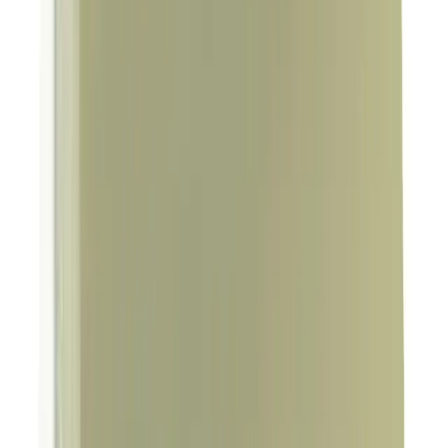
2025'te Madetoll Kremle Cildinizde Nem ve
Yenilenme Devrimi
Madetoll krem, cildinizi derinlemesine nemlendirir ve yeniler. Doğal
içeriklerle sağlıklı cilt için hemen keşfedin! İnceleyin şimdi.
Daha fazla bilgi edinin
Blog