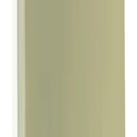
Blog
2025'te GLOUR Blackberry & Lavender Sugar
Scrub ile Cildinizde Devrim Yaratın
Cildinizi nazikçe arındıran GLOUR Sugar Scrub ile yenilenin.
Doğal peelingin faydalarını hemen keşfedin! Hemen
inceleyin! synopsis":"GLOUR Blackberry & Lavender Sugar Ş
Daha fazla bilgi edinin