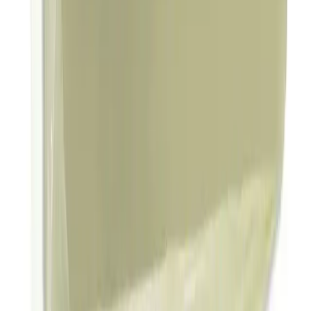
Arama
2025'te Yves Rocher Şampuanlarıyla Saç
Bakımında Doğanın Gücüyle Tanışın
Yves Rocher şampuanlarıyla saç dökülmesine karşı doğal bakım
sağlayın. Bitkisel formülleri hemen keşfedin! Sağlıklı saçlara adım
atın.
Daha fazla bilgi edinin