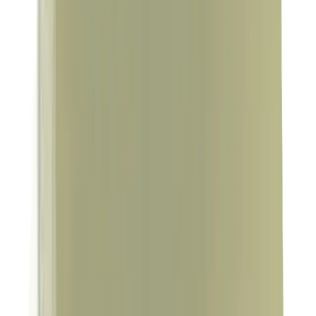
Yolu Colgate ile
Dişlerinizi güçlendiren ve çürükleri önleyen Colgate diş macunu ile
tanışın. Sağlıklı gülüş için hemen keşfedin! synopsis":"Colgate
Maksimum Anti Çürük Şeker Asidi Dene
Daha fazla bilgi edinin
Blog