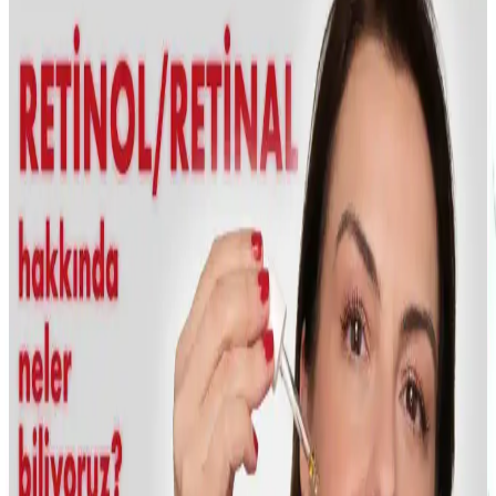
Collagen Serum ile Cilt Bakımında Yenilikçi Çözüm
Sheland Dermastamp 140 titanyum iğneli ve 30 ml kolajen serumu,
ayarlanabilir iğne uzunluğu ve yüksek kalite özellikleriyle cilt
bakımında etkili ve pratik çözümler sunar.
NEDOX Varilx Önleyici Roll-on: Varis ve Kılcal
Damar Sorunlarına Çözüm Sunan Doğal Kozmetik
Ürün
NEDOX Varilx Roll-on, doğal içerikleriyle varis ve damar
sorunlarını hafifletir, kullanımı kolay, ferahlatıcı ve güvenilir bir
damar bakım ürünüdür.
İLTERUS Tırtıklı Yeşim Face Roller ve Pembe
Kuvars Kalp Gua Sha Masaj Seti Özellikleri ve
Faydaları
İLTERUS'un doğal taşlardan oluşan yüz masaj seti, yüz
şekillendirme, rahatlatma ve enerji dengeleme sağlar. Yeşim ve
pembe kuvars taşlarıyla cilt sağlığını destekler, estetik ve fonksiyonel
tasarımıyla dikkat çeker.