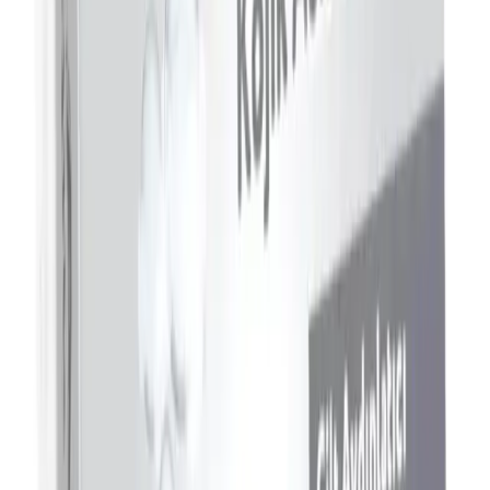
309.90
TL
Max Fiyat
309.90
TL
Min İndirim
0.0
%
Max İndirim
0.0
%
Product ID:
invoker-cilt-beyazlatici-ve-aydinlatici-urunleri-ile-ciltte-
gozle-gorulen-farklar
Tarih:
2026-08-07
Paylaş:
f
𝕏
Yorumlar: