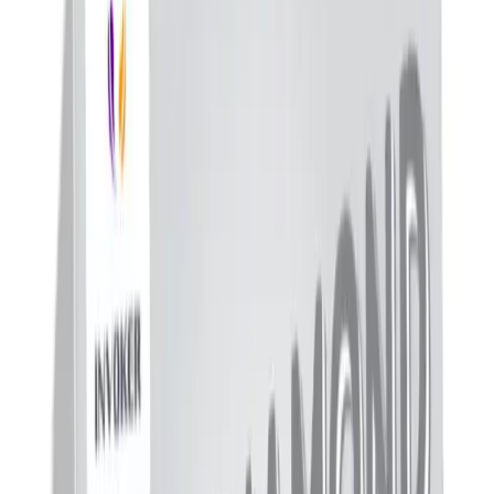
Ürün, hafif kokusu ve yumuşak dokusuyla kullanıcı
memnuniyetini artırır.
Kullanıcı Yorumları ve Gözlemler
Pozitif Gelişmeler
Kullanıcılar, ürünün
cildi yumuşatıp yaptığı, temizleme
işlemini şahane yaptığı
ve
cilt tonunu aydınladığı
yönünde
geri bildirimde bulunuyor.
Çillerde ve güneş lekelerinde belirgin iyileşmeler yaşanmakta.
Cildi ferahlatması ve tazelik katması
, günlük rutinin
vazgeçilmezleri arasında yer alıyor.
Yüzdeki pürüzleri giderip, parlaklık kazandırdığı da sıkça
belirtiliyor.
Eleştiriler ve Dikkat Edilmesi Gerekenler
Ürünün bazen
beklediğinden küçük ebatta geldiği
ve
beyazlatma etkisinin şimdilik gözlemlenmediği
gibi geri
bildirimler mevcut.