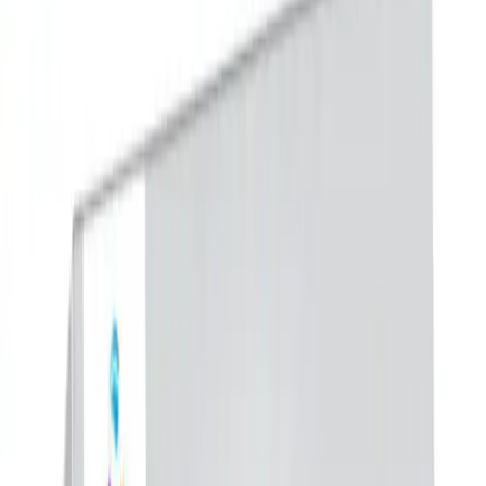
nemlendirir ve güçlendirir.
Saf Gliserin
: Kuruluk ve pullanmayı önler, yumuşaklık
kazanır.
Etkili ve Güvenilir Kullanım
Ciltte gözle görülür aydınlanma ve parlaklık sağlar.
Yumuşak ve pürüzsüz bir cilt dokusu oluşturur.
Çiller ve güneş lekeleri üzerinde düzenli kullanımda olumlu
sonuçlar gözlemlenir.
Cildi kurutmadan, ferahlatıcı ve tazelik verici bir deneyim
sunar.
Günlük Kullanım ve Uygulama
Günde iki kere sabah ve akşam, temizlenmiş cilde
uygulanmalıdır.
Kullanıldıkça cilt tonundaki farklılıklar ve lekelerin azaldığı
fark edilir.