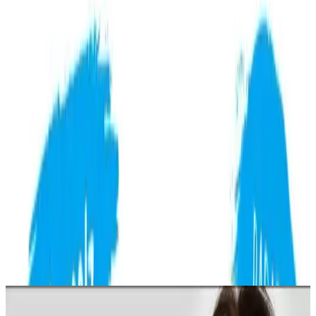
etkili sonuçlar sağlar.
Trendler, ipuçları, rehberler ve yeni fikirlerle dolu
içerikler burada sizi bekliyor.
Ürünün Temel Özellikleri ve Tanıtımı
INVOKER markasının geliştirdiği bu özel cilt bakım ürünü,
doğal
ve etkili
içerikleriyle öne çıkar. Ürün, Kojik Asit ve Pirinç özü
kombinasyonu sayesinde cildin aydınlanmasını, lekelerin
giderilmesini ve sıkılaşmasını amaçlar. Menşei Türkiye olan bu ürün,
dermatologlar ve uzmanlar tarafından özenle formüle edilmiştir.
Eşsiz içeriği ve yüksek kalite standartlarıyla, cilt bakım rutininizin
vazgeçilmez bir parçası olmaya adaydır.
309
.00
TL
Şimdi al!
Ayrıca Bakınız
Sheland Dermastamp 140 Titanyum İğneli ve 30 ml