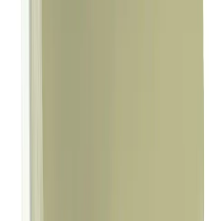
Arama
2025'te The Purest Ürünleriyle Cilt Bakımında 5
Mucizevi Adım
Cildinizi 2025'te The Purest ürünleriyle sağlıklı ve parlak yapın.
Doğru kullanım adımlarını keşfedin, hemen başlayın!
Daha fazla bilgi edinin