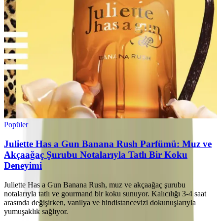
Popüler
Juliette Has a Gun Banana Rush Parfümü: Muz ve
Akçaağaç Şurubu Notalarıyla Tatlı Bir Koku
Deneyimi
Juliette Has a Gun Banana Rush, muz ve akçaağaç şurubu
notalarıyla tatlı ve gourmand bir koku sunuyor. Kalıcılığı 3-4 saat
arasında değişirken, vanilya ve hindistancevizi dokunuşlarıyla
yumuşaklık sağlıyor.