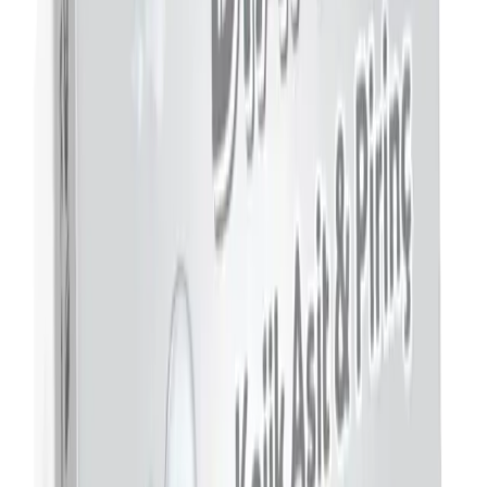
yeni formülü,
güçlü içeriği ve dermatologlar tarafından onaylanmış
yapısı
ile öne çıkıyor. Her cilt tipine uygun olmasa da, özellikle
yumuşak ve parlak bir görünüm elde etmek isteyenler
tarafından
tercih edilebilir. Düzenli kullanım ve doğru uygulama ile, ciltte gözle
görülür farklar yaratmak mümkün. Bu ürün, cilt sağlığını koruma ve
güzelleştirme yolunda güvenilir bir partner olmaya devam ediyor.
Kişisel bakım ürünleri arasında seçim yaparken bu ürünün
alternatifle kıyasını görmek için
özet görünüm
. Hızlı bir bakış
sunuyor.
Fiyat Bilgileri
Farklı platformlardaki fiyat trendleri
🛒
Hepsiburada
🛍️
Trendyol
Seçili Platform:
Trendyol
ℹ️ Sadece Trendyol'da fiyat mevcut
Gün başına
✗
Hafta başına
✗
Ay başına
✗
Yıl başına
Yıl Başına Fiyatlar
Min Fiyat