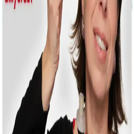
WOU World of Unique 2'li Ton Eşitleyici ve
Aydınlatıcı Güneş Kremi İncelemesi ve Özellikleri
WOU World of Unique 2'li güneş kremi, SPF 50+ koruma, ton
eşitleme ve aydınlatıcı etkileriyle cilt sağlığını destekler, suya
dayanıklıdır ve doğal görünüm sağlar.
Sabah Nemlendirmede Günlük Sheet Mask ve Toner
Katmanlama Yöntemlerinin Karşılaştırması
Sabah cilt bakımında sheet mask ve toner katmanlama yöntemleri
nemlendirme açısından farklı avantajlar sunar. Sheet mask pratik ve
yoğun nem sağlarken, toner katmanlama sürdürülebilir ve ekonomik
bir seçenektir.
Phytoflora Masaj Başlıklı Inceltici Selülit ve Çatlak
Jeli İncelemesi ve Kullanım Rehberi
Phytoflora'nın selülit ve çatlak giderici jeli, doğal içerikleri ve pratik
kullanımıyla cilt görünümünü iyileştirir. Düzenli kullanımda gözle
görülür sonuçlar sağlar.
Makyajınızı Geliştirmek İçin Temel Teknikler ve