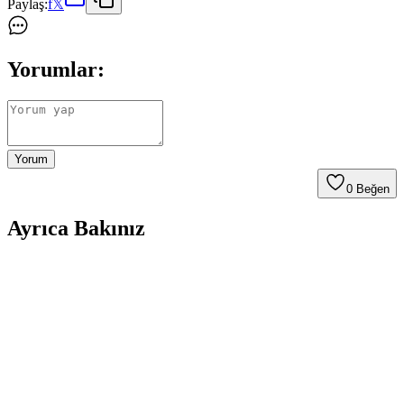
Paylaş:
f
𝕏
Yorumlar:
Yorum
0
Beğen
Ayrıca Bakınız
Batiste Kuru Şampuan Orijinal 50 ml: Hızlı ve
Pratik Saç Temizliği Çözümü
Batiste Kuru Şampuan Orijinal, 50 ml'lik kompakt tasarımıyla yağlı
saçlara hızlı çözüm sunar, hacim kazandırır ve günlük kullanım için
idealdir. Seyahatlerde ve yoğun günlerde pratiklik sağlar.