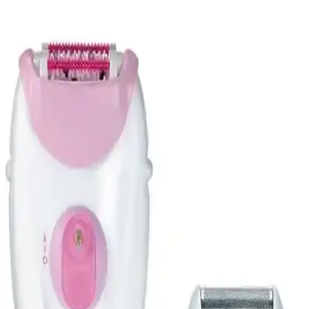
Sea Color Silver Mor Şampuan: Canlandırıcı ve
Pratik Saç Bakım Ürünü Özellikleri
Sea Color Silver Mor Şampuan, saçlara canlılık kazandırırken, kuru
şampuan özelliğiyle pratik kullanım sağlar. Uzun süreli kullanım ve
uygun fiyat avantajıyla, çeşitli saç tiplerine uygun etkili bir bakım
sunar.
Batiste Tropıcal Kuru Şampuan: Hızlı Saç Tazeleme
ve Hacim Artırıcı Çözüm
Batiste Tropıcal kuru şampuan, hafif ve doğal görünüm sağlayan,
hoş kokulu, pratik kullanım ile saçları hızla temizler ve hacim
kazandırır, tüm saç tiplerine uygun, 200 ml'lik taşınabilir şişe ile
kolayca kullanılabilir.
Ashley Joy Hacim Veren Temiz ve Fresh Doğal
Görünüm Dry Kuru Şampuan Özellikleri
Ashley Joy kuru şampuan, yağlı saçlara anında ferahlık ve hacim
kazandırır, doğal içeriklerle uzun süre temiz ve dolgun görünüm
sağlar, kullanımı kolay ve ferah kokusuyla günlük bakımınıza
pratiklik katar.