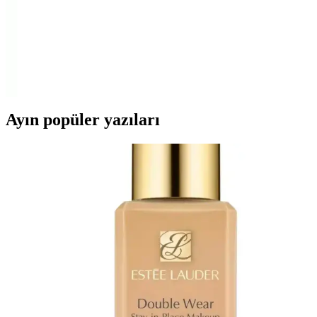
Braun Silk-épil 3 3-270 Epilatör: Hassas ve Etkili
Tüy Alma Deneyimi İçin Uygun Seçenek
Braun Silk-épil 3 3-270, ergonomik tasarımı, hassas tüy alma
özellikleri ve yıkanabilir başlığıyla kullanımı kolay, etkili ve
konforlu bir epilasyon deneyimi sunar.
Ayın popüler yazıları