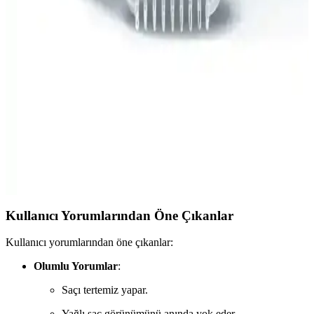
Kuru Şampuan Saçlara Doğal Canlılık ve Ferahlık
Sağlar
Urban Care Peonies Roses Bouquet kuru şampuan, doğal canlılık,
hacim ve ferahlık sağlar. Hoş çiçek kokusu, UV koruma ve vegan
içeriğiyle günlük saç bakımında tercih edilir.
Braun Silk-épil 3 3-270 Epilatör: Hassas ve Etkili
Tüy Alma Deneyimi İçin Uygun Seçenek
Braun Silk-épil 3 3-270, ergonomik tasarımı, hassas tüy alma
özellikleri ve yıkanabilir başlığıyla kullanımı kolay, etkili ve
konforlu bir epilasyon deneyimi sunar.
Kullanıcı Yorumlarından Öne Çıkanlar
Kullanıcı yorumlarından öne çıkanlar:
Olumlu Yorumlar
:
Saçı tertemiz yapar.
Yağlı saç görünümünü anında yok eder.