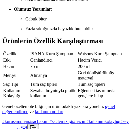
Olumsuz Yorumlar
:
Çabuk biter.
Fazla sıktığınızda beyazlık bırakabilir.
Ürünlerin Özellik Karşılaştırması
Özellik
ISANA Kuru Şampuan
Watsons Kuru Şampuan
Etki
Canlandırıcı
Hacim Verici
Hacim
75 ml
200 ml
Geri dönüştürülmüş
Menşei
Almanya
materyal
Saç Tipi
Tüm saç tipleri
Tüm saç tipleri
Kullanım
Seyahat boyutuyla pratik
Eğlenceli tasarımıyla
Kolaylığı
kullanım
gençlere hitap
Genel özetten öte bilgi için ürün odaklı yazılara yönelin:
genel
değerlendirme
ve
kullanım notları
.
#
kurusampuan
#
sacbakimi
#
sactemizligi
#
hacim
#
kullanimkolayligi
#
sey