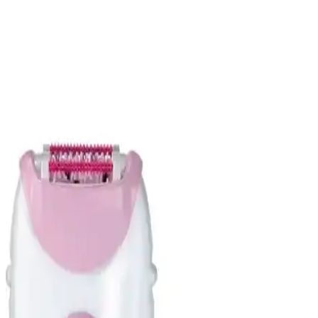
Batiste Kuru Şampuan Orijinal 50 ml: Hızlı ve
Pratik Saç Temizliği Çözümü
Batiste Kuru Şampuan Orijinal, 50 ml'lik kompakt tasarımıyla yağlı
saçlara hızlı çözüm sunar, hacim kazandırır ve günlük kullanım için
idealdir. Seyahatlerde ve yoğun günlerde pratiklik sağlar.
Sea Color Silver Mor Şampuan: Canlandırıcı ve
Pratik Saç Bakım Ürünü Özellikleri
Sea Color Silver Mor Şampuan, saçlara canlılık kazandırırken, kuru
şampuan özelliğiyle pratik kullanım sağlar. Uzun süreli kullanım ve
uygun fiyat avantajıyla, çeşitli saç tiplerine uygun etkili bir bakım
sunar.
Batiste Tropıcal Kuru Şampuan: Hızlı Saç Tazeleme
ve Hacim Artırıcı Çözüm
Batiste Tropıcal kuru şampuan, hafif ve doğal görünüm sağlayan,
hoş kokulu, pratik kullanım ile saçları hızla temizler ve hacim
kazandırır, tüm saç tiplerine uygun, 200 ml'lik taşınabilir şişe ile
kolayca kullanılabilir.