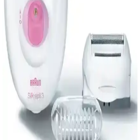
Ashley Joy Hacim Veren Temiz ve Fresh Doğal
Görünüm Dry Kuru Şampuan Özellikleri
Ashley Joy kuru şampuan, yağlı saçlara anında ferahlık ve hacim
kazandırır, doğal içeriklerle uzun süre temiz ve dolgun görünüm
sağlar, kullanımı kolay ve ferah kokusuyla günlük bakımınıza
pratiklik katar.
Pierre Cardin Keratin ve UV Filtresi İçeren Kuru
Şampuan ile Günlük Saç Bakımı Kolaylığı
Pierre Cardin kuru şampuan, keratin ve UV filtresi ile saçlarınızı
yıkamadan tazelemenizi sağlar, hacim kazandırır ve güneş koruması
sunar, tüm saç tiplerine uygun, kullanımı kolay bir bakım ürünüdür.
Got2B Schwarzkopf Rockin'it Kuru Şampuan
İncelemesi Saç Hacmi ve Doğal İçerik Odaklı
Organik içeriklerle zenginleştirilmiş, kimyasal içermeyen Got2B
Schwarzkopf Rockin'it kuru şampuanı, saçlara hacim kazandırır ve
doğal görünüm sağlar, kullanıcı deneyimleriyle öne çıkan hafif
formülüyle dikkat çeker.
Urban Care Peonies Roses Bouquet Hacimlendirici