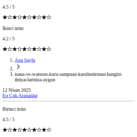
4.5
/
5
İkinci ürün
4.2
/
5
Ana Sayfa
isana-ve-watsons-kuru-sampuan-karsilastirmasi-hangisi-
ihtiyaclariniza-uygun
12 Nisan 2025
En Çok Arananlar
Birinci ürün
4.5
/
5