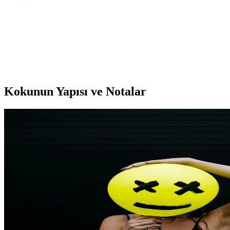
Söğütlü Silver Rodyum Kaplamalı Kare Zirkon
Taşlı Gümüş Yüzük İnceleme ve Özellikleri
Söğütlü Silver'in rodyum kaplamalı, kare formda zirkon taşlı gümüş
yüzüğü, şıklık ve dayanıklılığıyla öne çıkıyor. 925 ayar gümüş ve 9
mm montür boyutuyla zarif ve dikkat çekici bir aksesuar sunuyor.
Kokunun Yapısı ve Notalar