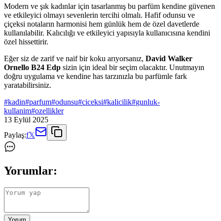
Modern ve şık kadınlar için tasarlanmış bu parfüm kendine güvenen
ve etkileyici olmayı sevenlerin tercihi olmalı. Hafif odunsu ve
çiçeksi notaların harmonisi hem günlük hem de özel davetlerde
kullanılabilir. Kalıcılığı ve etkileyici yapısıyla kullanıcısına kendini
özel hissettirir.
Eğer siz de zarif ve naif bir koku arıyorsanız,
David Walker
Ornello B24 Edp
sizin için ideal bir seçim olacaktır. Unutmayın
doğru uygulama ve kendine has tarzınızla bu parfümle fark
yaratabilirsiniz.
#
kadin
#
parfum
#
odunsu
#
ciceksi
#
kalicilik
#
gunluk-
kullanim
#
ozellikler
13 Eylül 2025
Paylaş:
f
𝕏
Yorumlar:
Yorum