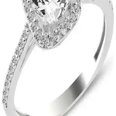
Defacto'nun Pink Çiçeksi-Meyvemsi parfümü, hafif şekerli ve
meyvemsi notalarıyla kalıcı ve ferah bir deneyim sunar, günlük
kullanıma uygun, şık tasarımıyla öne çıkar.
Monalisa Kadın İkili Model Siyah Kahverengi
Tonlar 6'lı Set: Şıklık ve Dayanıklılık Bir Arada
Monalisa'nın siyah ve kahverengi tonlarındaki 6'lı seti, şıklık ve
fonksiyonelliği bir araya getirerek günlük ve özel günlerinizde
kullanabileceğiniz ideal saç aksesuarları sunar.
Kadınlar İçin Zarif Top Zincir Kolye: Şık ve
Dayanıklı Takı Seçenekleri
Bers Aksesuar'ın 2'li zarif top zincir kolyesi, şıklık ve dayanıklılığı
bir arada sunar. Günlük ve özel günlerde kullanıma uygun, sağlıklı
ve bakımı kolay tasarımıyla tarzınıza değer katar.
Avon Little Black Dress Kadın Parfüm Seti Kalıcı ve
Zarif Aromayla Günlük Bakım İçin Uygun
Avon'un Little Black Dress seti, kalıcı ve hafif kadınsı kokusu,
losyon ve sprey ile günlük bakımda şıklık ve konfor sunar, mini