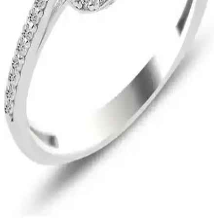
fonksiyonelliği bir araya getirerek günlük ve özel günlerinizde
kullanabileceğiniz ideal saç aksesuarları sunar.
Kadınlar İçin Zarif Top Zincir Kolye: Şık ve
Dayanıklı Takı Seçenekleri
Bers Aksesuar'ın 2'li zarif top zincir kolyesi, şıklık ve dayanıklılığı
bir arada sunar. Günlük ve özel günlerde kullanıma uygun, sağlıklı
ve bakımı kolay tasarımıyla tarzınıza değer katar.
Avon Little Black Dress Kadın Parfüm Seti Kalıcı ve
Zarif Aromayla Günlük Bakım İçin Uygun
Avon'un Little Black Dress seti, kalıcı ve hafif kadınsı kokusu,
losyon ve sprey ile günlük bakımda şıklık ve konfor sunar, mini
boylarıyla her an yanınızda taşıyabilirsiniz.
Kadın Sahipli Makyaj Markalarının Ürün Çeşitliliği
ve Sosyal Anlamları Üzerine İnceleme
Kadınların kurduğu makyaj markaları, yenilikçi ürünleri ve
çeşitliliğiyle sektörde önemli bir yer tutar. Renklerin sosyal anlamları
da makyaj tercihlerini etkiler, bilinçli seçim önemlidir.