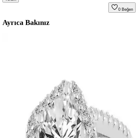
0
Beğen
Ayrıca Bakınız
Bargello 384 Kadın Parfüm: Aromatik ve Ferah
Koku ile Günlük Şıklık
Bargello 384 Kadın Parfüm, 50 ml'lik şişesiyle uzun süre kalıcılık
sağlayan, ferah ve hafif aromatik yapısıyla günlük kullanım için
ideal bir seçenektir.
Mad Sea Mist 250 ml Body Mist: Ferahlatıcı ve
Kalıcı Deniz Esintili Koku
Mad Sea Mist 250 ml, doğal aromalarla ferahlatıcı ve hafif yapısıyla
günlük kullanım için ideal, deniz esintisi ve kalıcılık sağlayan kadın
vücut spreyi.
Defacto Kadın Pink Çiçeksi Meyvemsi Parfüm:
Kalıcı ve Ferah Bir Koku Deneyimi