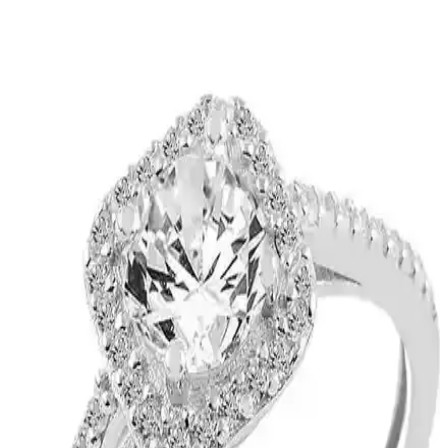
Bargello 384 Kadın Parfüm, 50 ml'lik şişesiyle uzun süre kalıcılık
sağlayan, ferah ve hafif aromatik yapısıyla günlük kullanım için
ideal bir seçenektir.
Mad Sea Mist 250 ml Body Mist: Ferahlatıcı ve
Kalıcı Deniz Esintili Koku
Mad Sea Mist 250 ml, doğal aromalarla ferahlatıcı ve hafif yapısıyla
günlük kullanım için ideal, deniz esintisi ve kalıcılık sağlayan kadın
vücut spreyi.
Defacto Kadın Pink Çiçeksi Meyvemsi Parfüm:
Kalıcı ve Ferah Bir Koku Deneyimi
Defacto'nun Pink Çiçeksi-Meyvemsi parfümü, hafif şekerli ve
meyvemsi notalarıyla kalıcı ve ferah bir deneyim sunar, günlük
kullanıma uygun, şık tasarımıyla öne çıkar.
Monalisa Kadın İkili Model Siyah Kahverengi
Tonlar 6'lı Set: Şıklık ve Dayanıklılık Bir Arada
Monalisa'nın siyah ve kahverengi tonlarındaki 6'lı seti, şıklık ve