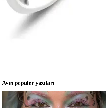
boylarıyla her an yanınızda taşıyabilirsiniz.
Kadın Sahipli Makyaj Markalarının Ürün Çeşitliliği
ve Sosyal Anlamları Üzerine İnceleme
Kadınların kurduğu makyaj markaları, yenilikçi ürünleri ve
çeşitliliğiyle sektörde önemli bir yer tutar. Renklerin sosyal anlamları
da makyaj tercihlerini etkiler, bilinçli seçim önemlidir.
Söğütlü Silver Rodyum Kaplamalı Kare Zirkon
Taşlı Gümüş Yüzük İnceleme ve Özellikleri
Söğütlü Silver'in rodyum kaplamalı, kare formda zirkon taşlı gümüş
yüzüğü, şıklık ve dayanıklılığıyla öne çıkıyor. 925 ayar gümüş ve 9
mm montür boyutuyla zarif ve dikkat çekici bir aksesuar sunuyor.
Ayın popüler yazıları