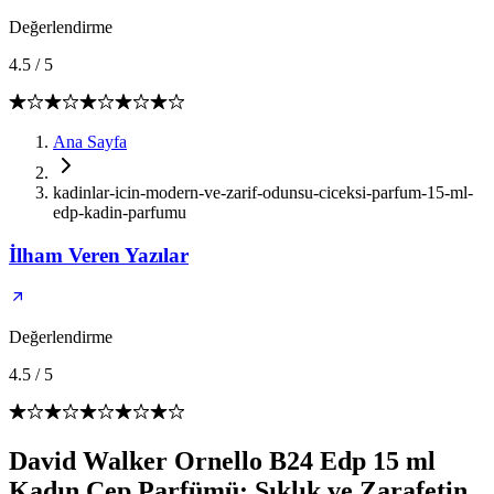
Değerlendirme
4.5
/
5
Ana Sayfa
kadinlar-icin-modern-ve-zarif-odunsu-ciceksi-parfum-15-ml-
edp-kadin-parfumu
İlham Veren Yazılar
Değerlendirme
4.5
/
5
David Walker Ornello B24 Edp 15 ml
Kadın Cep Parfümü: Şıklık ve Zarafetin