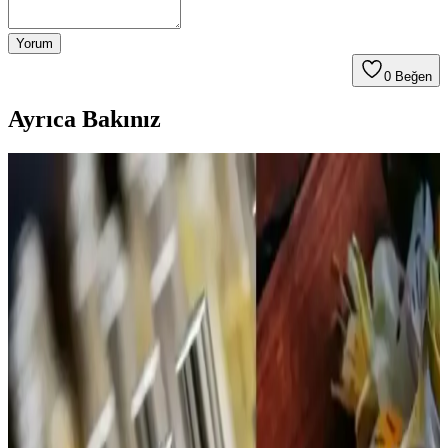
Yorum
0
Beğen
Ayrıca Bakınız
Calvin Klein Contradiction Edp 100 Ml Kadın
Parfümü: Modern ve Kalıcı Çiçeksi Odunsu Koku
Calvin Klein'in Contradiction Edp 100 Ml kadın parfümü, ferah ve
odunsu notalarıyla gün boyu kalıcı, çok yönlü ve şık bir koku sunar,
günlük ve özel kullanımlar için ideal bir tercihtir.
ATTAR ESANS Zümrüt Esansı Doğal Hafif Parfüm
Roll-on 3ml Türkiye Menşei
ATTAR ESANS Zümrüt Esansı, doğal içerikli, hafif ve ferahlatıcı
roll-on parfüm, taşınabilir ve kullanımı kolay, uzun ömürlü, Türkiye
menşei, hassas ciltlere uygun, günlük kullanım için ideal.