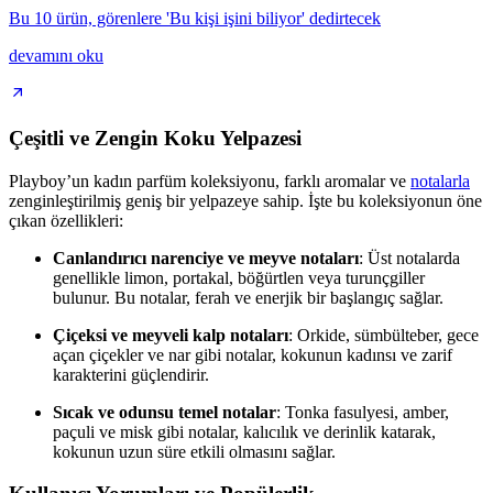
Bu 10 ürün, görenlere 'Bu kişi işini biliyor' dedirtecek
devamını oku
Çeşitli ve Zengin Koku Yelpazesi
Playboy’un kadın parfüm koleksiyonu, farklı aromalar ve
notalarla
zenginleştirilmiş geniş bir yelpazeye sahip. İşte bu koleksiyonun öne
çıkan özellikleri:
Canlandırıcı narenciye ve meyve notaları
: Üst notalarda
genellikle limon, portakal, böğürtlen veya turunçgiller
bulunur. Bu notalar, ferah ve enerjik bir başlangıç sağlar.
Çiçeksi ve meyveli kalp notaları
: Orkide, sümbülteber, gece
açan çiçekler ve nar gibi notalar, kokunun kadınsı ve zarif
karakterini güçlendirir.
Sıcak ve odunsu temel notalar
: Tonka fasulyesi, amber,
paçuli ve misk gibi notalar, kalıcılık ve derinlik katarak,
kokunun uzun süre etkili olmasını sağlar.