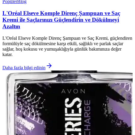
Popüler
Blog
L'Oréal Elseve Komple Direnç Şampuan ve Saç
Kremi ile Saçlarınızı Güçlendirin ve Dökülmeyi
Azaltın
L'Oréal Elseve Komple Direnç Şampuan ve Saç Kremi, güçlendiren
formülüyle saç dökülmesine karşı etkili, sağlıklı ve parlak saçlar
sağlar, hoş kokusu ve yumuşaklığıyla günlük bakımınıza değer
katar.
Daha fazla bilgi edinin