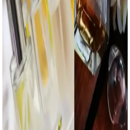
Dior Poison Parfüm Reformülasyonları ve
Yaşlanmanın Koku Üzerindeki Etkileri
Dior Poison parfümünde reformülasyonlar, yasal düzenlemeler ve
içerik temini nedeniyle koku değişikliklerine yol açar. EDT ve EDP
versiyonları, yaşlanma ve bölgesel farklılıklar da kokuyu etkiler.
1980'ler Love’s Cologne Parfüm Seti: Vintage
Kokular ve Gençlik Kültürünün İzleri
1980'ler Love’s Cologne parfüm seti, orijinal ve kullanılmamış
kokularıyla nostalji ve vintage parfüm meraklıları için değerli bir
koleksiyon sunar. Set, dönemin gençlik kültürünü yansıtan çeşitli
kokular içerir.
İnsanları Duraklatan ve Övgü Alan Parfümler:
Kalıcılık ve Uyumun Önemi
Reddit kullanıcılarının deneyimlerine göre, Chanel Coco
Mademoiselle ve Glossier You gibi parfümler kalıcılık ve
uyumlarıyla sıkça iltifat alıyor. Parfüm seçerken vücut kokusuyla
uyum ve mevsim dikkate alınmalı.