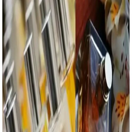
menşei, hassas ciltlere uygun, günlük kullanım için ideal.
Bargello 384 Kadın Parfüm: Aromatik ve Ferah
Koku ile Günlük Şıklık
Bargello 384 Kadın Parfüm, 50 ml'lik şişesiyle uzun süre kalıcılık
sağlayan, ferah ve hafif aromatik yapısıyla günlük kullanım için
ideal bir seçenektir.
Jean Paul Gaultier La Belle Paradise Garden
Parfümü: Koku Profili ve Kullanıcı Yorumları
Jean Paul Gaultier La Belle Paradise Garden parfümü, tropikal ve
tatlı başlangıcıyla dikkat çekiyor. Vanilya ve muz notalarıyla sıcak
ve kremamsı bir karakter sunuyor. Şişe tasarımı da estetik değer
taşıyor.
1990'lar ve 2000'lerin Başındaki Katia Parfümü:
Hafif ve Tatlı Kokuya Sahip Unutulmuş Tasarım
1990'lar ve 2000'lerin başında popüler olan Katia parfümü, mat
beyaz şişesi ve yengeç pençesine benzeyen kapağıyla hafif ve tatlı
kokusuyla nostalji arayanların ilgisini çekiyor.