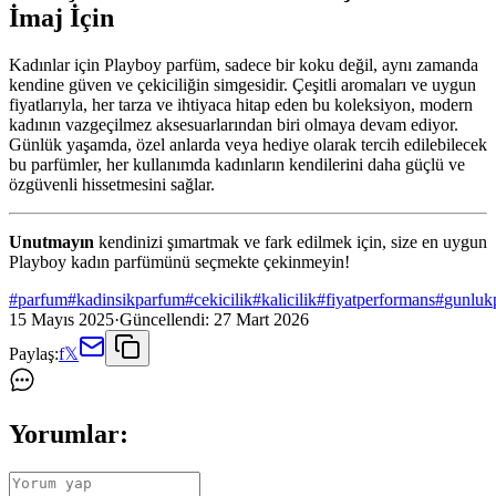
İmaj İçin
Kadınlar için Playboy parfüm, sadece bir koku değil, aynı zamanda
kendine güven ve çekiciliğin simgesidir. Çeşitli aromaları ve uygun
fiyatlarıyla, her tarza ve ihtiyaca hitap eden bu koleksiyon, modern
kadının vazgeçilmez aksesuarlarından biri olmaya devam ediyor.
Günlük yaşamda, özel anlarda veya hediye olarak tercih edilebilecek
bu parfümler, her kullanımda kadınların kendilerini daha güçlü ve
özgüvenli hissetmesini sağlar.
Unutmayın
kendinizi şımartmak ve fark edilmek için, size en uygun
Playboy kadın parfümünü seçmekte çekinmeyin!
#
parfum
#
kadinsikparfum
#
cekicilik
#
kalicilik
#
fiyatperformans
#
gunluk
15 Mayıs 2025
·
Güncellendi:
27 Mart 2026
Paylaş:
f
𝕏
Yorumlar: