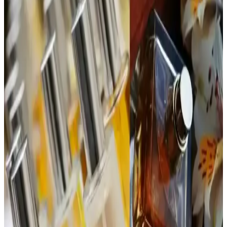
Bargello 384 Kadın Parfüm: Aromatik ve Ferah
Koku ile Günlük Şıklık
Bargello 384 Kadın Parfüm, 50 ml'lik şişesiyle uzun süre kalıcılık
sağlayan, ferah ve hafif aromatik yapısıyla günlük kullanım için
ideal bir seçenektir.
Jean Paul Gaultier La Belle Paradise Garden
Parfümü: Koku Profili ve Kullanıcı Yorumları
Jean Paul Gaultier La Belle Paradise Garden parfümü, tropikal ve
tatlı başlangıcıyla dikkat çekiyor. Vanilya ve muz notalarıyla sıcak
ve kremamsı bir karakter sunuyor. Şişe tasarımı da estetik değer
taşıyor.
1990'lar ve 2000'lerin Başındaki Katia Parfümü:
Hafif ve Tatlı Kokuya Sahip Unutulmuş Tasarım
1990'lar ve 2000'lerin başında popüler olan Katia parfümü, mat
beyaz şişesi ve yengeç pençesine benzeyen kapağıyla hafif ve tatlı
kokusuyla nostalji arayanların ilgisini çekiyor.
Dior Poison Parfüm Reformülasyonları ve