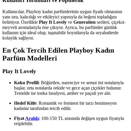
Kullanıcı Yorumları ve Popülerlik
Kullanıcılar, Playboy kadın parfümlerinin uygun fiyatlı olmasının
yanı sıra, kalıcılığı ve etkileyici yapısıyla da beğeni topladığını
belirtiyor. Özellikle
Play It Lovely
ve
Generation
serileri, çiçeksi-
meyveli aromalarıyla öne çıkıyor. Ayrıca, bu parfümler günlük
kullanım için ideal olup, taşınabilir boyutlarıyla da seyahatlerde
kolaylık sağlıyor.
En Çok Tercih Edilen Playboy Kadın
Parfüm Modelleri
Play It Lovely
Koku Profili
: Böğürtlen, narenciye ve armut üst notalarıyla
başlar, orta notalarda orkide ve gece açan çiçekler bulunur.
Temelde ise tonka fasulyesi, amber ve paçuli yer alır.
Hedef Kitle
: Romantik ve feminen bir tarzı benimseyen
kadınlar tarafından tercih edilir.
Fiyat
Aralığı
: 100-150 TL arasında değişen uygun fiyatıyla
erişilebilir.