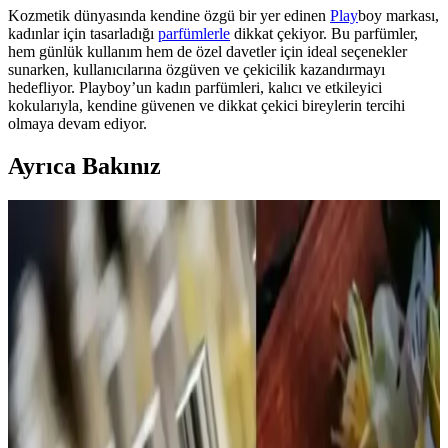
Kozmetik dünyasında kendine özgü bir yer edinen
Play
boy markası,
kadınlar için tasarladığı
parfümlerle
dikkat çekiyor. Bu parfümler,
hem günlük kullanım hem de özel davetler için ideal seçenekler
sunarken, kullanıcılarına özgüven ve çekicilik kazandırmayı
hedefliyor. Playboy’un kadın parfümleri, kalıcı ve etkileyici
kokularıyla, kendine güvenen ve dikkat çekici bireylerin tercihi
olmaya devam ediyor.
Ayrıca Bakınız
Calvin Klein Contradiction Edp 100 Ml Kadın
Parfümü: Modern ve Kalıcı Çiçeksi Odunsu Koku
Calvin Klein'in Contradiction Edp 100 Ml kadın parfümü, ferah ve
odunsu notalarıyla gün boyu kalıcı, çok yönlü ve şık bir koku sunar,
günlük ve özel kullanımlar için ideal bir tercihtir.
ATTAR ESANS Zümrüt Esansı Doğal Hafif Parfüm
Roll-on 3ml Türkiye Menşei
ATTAR ESANS Zümrüt Esansı, doğal içerikli, hafif ve ferahlatıcı
roll-on parfüm, taşınabilir ve kullanımı kolay, uzun ömürlü, Türkiye