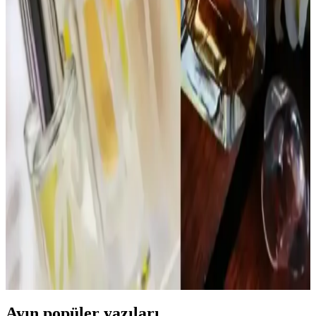
Yaşlanmanın Koku Üzerindeki Etkileri
Dior Poison parfümünde reformülasyonlar, yasal düzenlemeler ve
içerik temini nedeniyle koku değişikliklerine yol açar. EDT ve EDP
versiyonları, yaşlanma ve bölgesel farklılıklar da kokuyu etkiler.
1980'ler Love’s Cologne Parfüm Seti: Vintage
Kokular ve Gençlik Kültürünün İzleri
1980'ler Love’s Cologne parfüm seti, orijinal ve kullanılmamış
kokularıyla nostalji ve vintage parfüm meraklıları için değerli bir
koleksiyon sunar. Set, dönemin gençlik kültürünü yansıtan çeşitli
kokular içerir.
İnsanları Duraklatan ve Övgü Alan Parfümler:
Kalıcılık ve Uyumun Önemi
Reddit kullanıcılarının deneyimlerine göre, Chanel Coco
Mademoiselle ve Glossier You gibi parfümler kalıcılık ve
uyumlarıyla sıkça iltifat alıyor. Parfüm seçerken vücut kokusuyla
uyum ve mevsim dikkate alınmalı.
Ayın popüler yazıları