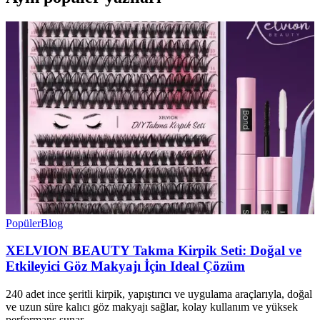
Popüler
Blog
XELVION BEAUTY Takma Kirpik Seti: Doğal ve
Etkileyici Göz Makyajı İçin Ideal Çözüm
240 adet ince şeritli kirpik, yapıştırıcı ve uygulama araçlarıyla, doğal
ve uzun süre kalıcı göz makyajı sağlar, kolay kullanım ve yüksek
performans sunar.