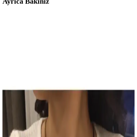
Ayrıca Bakınız
Son Dönemde Popüler Olan Makyaj Görünümleri
ve Ürün Kombinasyonları İncelemesi
Son dönemde makyajda pastel ve canlı renklerin dengeli kullanımı,
monolid göz yapısına uygun teknikler ve ürün kombinasyonları
detaylı şekilde incelenmiştir. Göz makyajındaki ince detaylar ve
dudak parlatıcıları ön plandadır.
Sun Brown Carrot Butter Bronzlaştırıcı Krem:
Doğal ve Güvenilir Bronzluk Sağlayan Kozmetik
Ürünü
Sun Brown Carrot Butter Bronzlaştırıcı Krem, doğal içerikleriyle
cilde sağlıklı bronzluk kazandırır, hızlı emilir, kolay kullanılır ve
uzun süre kalıcı sonuçlar sağlar.
TUTUYA TEXTIL Hep Trend El Örgüsü Uzun
Renkli Lif Seti Detaylı İnceleme ve Kullanım
Alanları