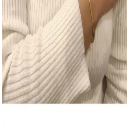
Makyajda Doğru Ürün Seçimi ve Uygulama
Teknikleri ile Kalıcı ve Doğal Görünüm Sağlama
Makyajda doğru ürün seçimi ve uygulama teknikleri, doğal ve kalıcı
bir görünüm için kritik öneme sahiptir. Tonlu nemlendiriciden suya
dayanıklı göz kalemine kadar ürünlerin işlevleri ve kullanımı
detaylıca ele alınmıştır.
Colgate Sensitive Diş Macunu 75 ml 2'li Fırsat Seti –
Hassas Dişler için Beyazlatıcı Çözüm
Colgate Sensitive Diş Macunu 75 ml’lik iki tüp içeren Türkiye
kökenli set, hassas dişlere nazik beyazlatma sunar ve güvenli
kullanım sağlar. Evde düzenli kullanım için pratiktir; bazı
kullanıcılar kıvam ve köpürmede farklılık bildirir, genel memnuniyet
yüksek.
NIVEA Men Deep Impact El ve Vücut Kremi: Derin
Nem, Yağsız Ferahlık ve Erkeksi Koku
400 ml hacimli NIVEA Men Deep Impact El ve Vücut Kremi,
yağsız hissiyatla derin nem sağlar, tüm cilt tipleriyle uyumlu. Hızlı
emilir, gün boyu konfor ve ferah bir cilt hissi sunar; odunsu baharatlı