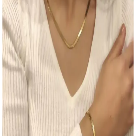
Hormonal Akne Tedavisinde Spironolaktonun
Etkisi ve Kullanıcı Deneyimleri
Spironolakton, hormonal aknede anti-androjenik etkisiyle yağ
bezlerini düzenler. Kullanıcılar iki hafta içinde iyileşme
gözlemlerken, dozaj ve yan etkiler kişiye göre değişmektedir.
Chanel Water Tint: Hafif Kapatıcılıkla Uzun Süre
Kalıcı Doğal Cilt Makyajı
Chanel Water Tint, hafif kapatıcılığı ve doğal parlaklığıyla gün boyu
taze kalan bir cilt makyajı sunar. Ciltte ağırlık yapmadan uzun süre
kalıcı performans sağlar, ancak hassas ciltlerde koku dikkat
gerektirir.
Morfose Kahve Renkli Saçlar İçin Kuru Şampuan
İncelemesi ve Kullanım İpuçları
Morfose kahve renkli kuru şampuan, doğal görünüm ve hacim
sağlar, saç derisini temiz tutar, kullanım kolaylığı sunar ve renk
uyumu sağlar. Ancak, yoğun renk ve kalıcılık konusunda dikkatli
olunmalı.