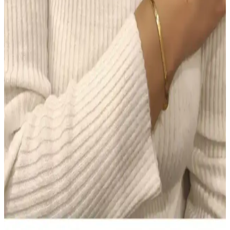
sağlar, saç derisini temiz tutar, kullanım kolaylığı sunar ve renk
uyumu sağlar. Ancak, yoğun renk ve kalıcılık konusunda dikkatli
olunmalı.
Makyajda Doğru Ürün Seçimi ve Uygulama
Teknikleri ile Kalıcı ve Doğal Görünüm Sağlama
Makyajda doğru ürün seçimi ve uygulama teknikleri, doğal ve kalıcı
bir görünüm için kritik öneme sahiptir. Tonlu nemlendiriciden suya
dayanıklı göz kalemine kadar ürünlerin işlevleri ve kullanımı
detaylıca ele alınmıştır.
Colgate Sensitive Diş Macunu 75 ml 2'li Fırsat Seti –
Hassas Dişler için Beyazlatıcı Çözüm
Colgate Sensitive Diş Macunu 75 ml’lik iki tüp içeren Türkiye
kökenli set, hassas dişlere nazik beyazlatma sunar ve güvenli
kullanım sağlar. Evde düzenli kullanım için pratiktir; bazı
kullanıcılar kıvam ve köpürmede farklılık bildirir, genel memnuniyet
yüksek.
NIVEA Men Deep Impact El ve Vücut Kremi: Derin
Nem, Yağsız Ferahlık ve Erkeksi Koku