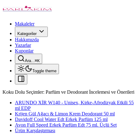
Makaleler
Kategoriler
Hakkımızda
Yazarlar
Kuponlar
Ara...
⌘
K
Toggle theme
Koku Dolu Seçimler: Parfüm ve Deodorant İncelemesi ve Önerileri
ARUNDO XİR W140 - Unisex, Kirke-Afrodizyak Etkili 55
ml EDP
Krijen Gül Ağacı & Limon Krem Deodorant 50 ml
Davidoff Cool Water Edt Erkek Parfüm 125 ml
Avon Full Speed Erkek Parfüm Edt 75 ml. Üçlü Set
Ürün Karşılaştırması