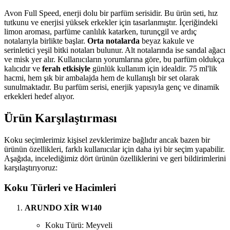
Avon Full Speed, enerji dolu bir parfüm serisidir. Bu ürün seti, hız
tutkunu ve enerjisi yüksek erkekler için tasarlanmıştır. İçeriğindeki
limon aroması, parfüme canlılık katarken, turunçgil ve ardıç
notalarıyla birlikte başlar.
Orta notalarda
beyaz kakule ve
serinletici yeşil bitki notaları bulunur. Alt notalarında ise sandal ağacı
ve misk yer alır. Kullanıcıların yorumlarına göre, bu parfüm oldukça
kalıcıdır ve
ferah etkisiyle
günlük kullanım için idealdir. 75 ml'lik
hacmi, hem şık bir ambalajda hem de kullanışlı bir set olarak
sunulmaktadır. Bu parfüm serisi, enerjik yapısıyla genç ve dinamik
erkekleri hedef alıyor.
Ürün Karşılaştırması
Koku seçimlerimiz kişisel zevklerimize bağlıdır ancak bazen bir
ürünün özellikleri, farklı kullanıcılar için daha iyi bir seçim yapabilir.
Aşağıda, incelediğimiz dört ürünün özelliklerini ve geri bildirimlerini
karşılaştırıyoruz:
Koku Türleri ve Hacimleri
ARUNDO XİR W140
Koku Türü: Meyveli