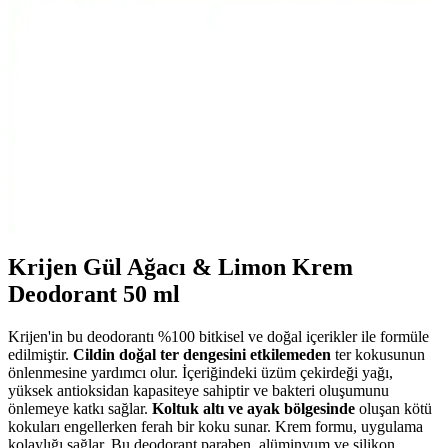
400 ml hacimli NIVEA Men Deep Impact El ve Vücut Kremi,
yağsız hissiyatla derin nem sağlar, tüm cilt tipleriyle uyumlu. Hızlı
emilir, gün boyu konfor ve ferah bir cilt hissi sunar; odunsu baharatlı
koku erkeklere taze bir etki verir.
AtelierByEsra Altın Kaplama Paslanmaz Çelik Takı
Seti Modern ve Zarif Tasarım
AtelierByEsra'nın altın kaplama paslanmaz çelik takı seti, şık
tasarımı ve dayanıklılığıyla günlük kullanım için ideal. Renk tonu ve
kaplama kalitesi kullanıcı yorumlarına göre değişiklik gösterebilir.
Krijen Gül Ağacı & Limon Krem
Deodorant 50 ml
Krijen'in bu deodorantı %100 bitkisel ve doğal içerikler ile formüle
edilmiştir.
Cildin doğal ter dengesini etkilemeden
ter kokusunun
önlenmesine yardımcı olur. İçeriğindeki üzüm çekirdeği yağı,
yüksek antioksidan kapasiteye sahiptir ve bakteri oluşumunu
önlemeye katkı sağlar.
Koltuk altı ve ayak bölgesinde
oluşan kötü
kokuları engellerken ferah bir koku sunar. Krem formu, uygulama
kolaylığı sağlar. Bu deodorant paraben, alüminyum ve silikon