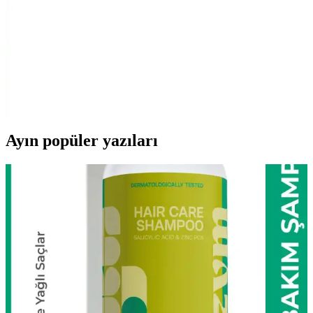
koku erkeklere taze bir etki verir.
AtelierByEsra Altın Kaplama Paslanmaz Çelik Takı
Seti Modern ve Zarif Tasarım
AtelierByEsra'nın altın kaplama paslanmaz çelik takı seti, şık
tasarımı ve dayanıklılığıyla günlük kullanım için ideal. Renk tonu ve
kaplama kalitesi kullanıcı yorumlarına göre değişiklik gösterebilir.
Ayın popüler yazıları