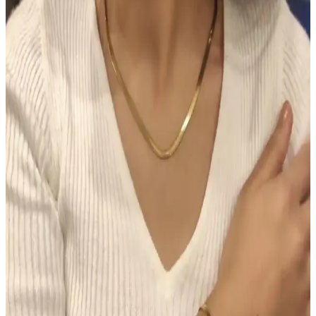
TUTUYA TEXTIL'in el örgüsü renkli lif seti, estetik ve dayanıklı
yapısıyla çeşitli kullanım alanlarına uygun, yüksek kalite ve müşteri
memnuniyeti sağlayan ürünler sunuyor.
Hormonal Akne Tedavisinde Spironolaktonun
Etkisi ve Kullanıcı Deneyimleri
Spironolakton, hormonal aknede anti-androjenik etkisiyle yağ
bezlerini düzenler. Kullanıcılar iki hafta içinde iyileşme
gözlemlerken, dozaj ve yan etkiler kişiye göre değişmektedir.
Chanel Water Tint: Hafif Kapatıcılıkla Uzun Süre
Kalıcı Doğal Cilt Makyajı
Chanel Water Tint, hafif kapatıcılığı ve doğal parlaklığıyla gün boyu
taze kalan bir cilt makyajı sunar. Ciltte ağırlık yapmadan uzun süre
kalıcı performans sağlar, ancak hassas ciltlerde koku dikkat
gerektirir.
Morfose Kahve Renkli Saçlar İçin Kuru Şampuan
İncelemesi ve Kullanım İpuçları
Morfose kahve renkli kuru şampuan, doğal görünüm ve hacim