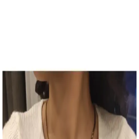
Son Dönemde Popüler Olan Makyaj Görünümleri
ve Ürün Kombinasyonları İncelemesi
Son dönemde makyajda pastel ve canlı renklerin dengeli kullanımı,
monolid göz yapısına uygun teknikler ve ürün kombinasyonları
detaylı şekilde incelenmiştir. Göz makyajındaki ince detaylar ve
dudak parlatıcıları ön plandadır.
Sun Brown Carrot Butter Bronzlaştırıcı Krem:
Doğal ve Güvenilir Bronzluk Sağlayan Kozmetik
Ürünü
Sun Brown Carrot Butter Bronzlaştırıcı Krem, doğal içerikleriyle
cilde sağlıklı bronzluk kazandırır, hızlı emilir, kolay kullanılır ve
uzun süre kalıcı sonuçlar sağlar.
TUTUYA TEXTIL Hep Trend El Örgüsü Uzun
Renkli Lif Seti Detaylı İnceleme ve Kullanım
Alanları
TUTUYA TEXTIL'in el örgüsü renkli lif seti, estetik ve dayanıklı
yapısıyla çeşitli kullanım alanlarına uygun, yüksek kalite ve müşteri
memnuniyeti sağlayan ürünler sunuyor.