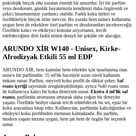
psikolojik birçok etki yaratan önemli bir unsurdur. İyi bir parfüm
veya deodorant, günlük hayatımızda kendimizi daha özgüvenli ve
çekici hissetmemize yardımcı olabilir. Farklı koku türleri ve
özellikleriyle birçok ürün mevcut. Bu yazıda hem unisex kullanıma
uygun hem de erkeklere özel parfüm ve deodorantları inceleyeceğiz.
Özellikle kalıcı ve etkileyici kokular arıyorsanız, tercih
edebileceğiniz dört farklı ürünü detaylı bir şekilde ele alacağız.
ARUNDO XİR W140 - Unisex, Kirke-
Afrodizyak Etkili 55 ml EDP
ARUNDO XİR, hem kadınlar hem erkekler için tasarlanmış olan
unisex bir parfümdür. 55 ml'lik hacmiyle uzun süreli kullanım
imkanı sunar. Parfüm, meyveli koku profili ile dikkat çeker.
Saf
esans içeriği
sayesinde zenginleştirilmiştir, ayrıca %40 esans oranı
ile kullanıcıya kalıcı bir koku deneyimi sunar.
Ekstra 4 ml'lik saf
esansı
, parfümün aromasını artırarak daha yoğun bir deneyim
yaşatır. Özellikle hediye olarak tercih edilebilecek bu set, eşsiz bir
koku arayanlara hitap eder. Kullanıcılar, parfümün kalıcılığından ve
etkileyici koku profilinden memnun kalmaktadır. Bu parfüm,
modern yaşam tarzına uygun, hem şık hem de özgün bir seçenek
sunar.