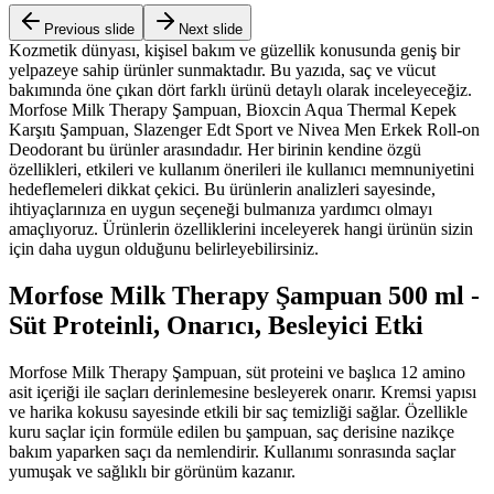
Previous slide
Next slide
Kozmetik dünyası, kişisel bakım ve güzellik konusunda geniş bir
yelpazeye sahip ürünler sunmaktadır. Bu yazıda, saç ve vücut
bakımında öne çıkan dört farklı ürünü detaylı olarak inceleyeceğiz.
Morfose Milk Therapy Şampuan, Bioxcin Aqua Thermal Kepek
Karşıtı Şampuan, Slazenger Edt Sport ve Nivea Men Erkek Roll-on
Deodorant bu ürünler arasındadır. Her birinin kendine özgü
özellikleri, etkileri ve kullanım önerileri ile kullanıcı memnuniyetini
hedeflemeleri dikkat çekici. Bu ürünlerin analizleri sayesinde,
ihtiyaçlarınıza en uygun seçeneği bulmanıza yardımcı olmayı
amaçlıyoruz. Ürünlerin özelliklerini inceleyerek hangi ürünün sizin
için daha uygun olduğunu belirleyebilirsiniz.
Morfose Milk Therapy Şampuan 500 ml -
Süt Proteinli, Onarıcı, Besleyici Etki
Morfose Milk Therapy Şampuan, süt proteini ve başlıca 12 amino
asit içeriği ile saçları derinlemesine besleyerek onarır. Kremsi yapısı
ve harika kokusu sayesinde etkili bir saç temizliği sağlar. Özellikle
kuru saçlar için formüle edilen bu şampuan, saç derisine nazikçe
bakım yaparken saçı da nemlendirir. Kullanımı sonrasında saçlar
yumuşak ve sağlıklı bir görünüm kazanır.