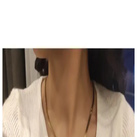
monolid göz yapısına uygun teknikler ve ürün kombinasyonları
detaylı şekilde incelenmiştir. Göz makyajındaki ince detaylar ve
dudak parlatıcıları ön plandadır.
Sun Brown Carrot Butter Bronzlaştırıcı Krem:
Doğal ve Güvenilir Bronzluk Sağlayan Kozmetik
Ürünü
Sun Brown Carrot Butter Bronzlaştırıcı Krem, doğal içerikleriyle
cilde sağlıklı bronzluk kazandırır, hızlı emilir, kolay kullanılır ve
uzun süre kalıcı sonuçlar sağlar.
TUTUYA TEXTIL Hep Trend El Örgüsü Uzun
Renkli Lif Seti Detaylı İnceleme ve Kullanım
Alanları
TUTUYA TEXTIL'in el örgüsü renkli lif seti, estetik ve dayanıklı
yapısıyla çeşitli kullanım alanlarına uygun, yüksek kalite ve müşteri
memnuniyeti sağlayan ürünler sunuyor.
Hormonal Akne Tedavisinde Spironolaktonun
Etkisi ve Kullanıcı Deneyimleri