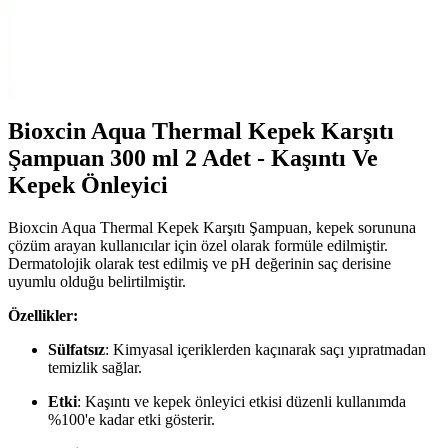
AtelierByEsra'nın altın kaplama paslanmaz çelik takı seti, şık
tasarımı ve dayanıklılığıyla günlük kullanım için ideal. Renk tonu ve
kaplama kalitesi kullanıcı yorumlarına göre değişiklik gösterebilir.
Bioxcin Aqua Thermal Kepek Karşıtı
Şampuan 300 ml 2 Adet - Kaşıntı Ve
Kepek Önleyici
Bioxcin Aqua Thermal Kepek Karşıtı Şampuan, kepek sorununa
çözüm arayan kullanıcılar için özel olarak formüle edilmiştir.
Dermatolojik olarak test edilmiş ve pH değerinin saç derisine
uyumlu olduğu belirtilmiştir.
Özellikler:
Sülfatsız
: Kimyasal içeriklerden kaçınarak saçı yıpratmadan
temizlik sağlar.
Etki
: Kaşıntı ve kepek önleyici etkisi düzenli kullanımda
%100'e kadar etki gösterir.