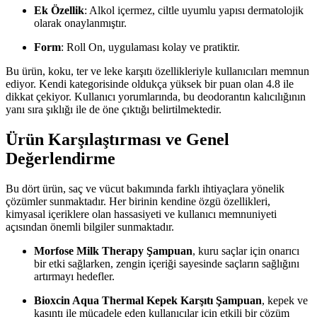
Ek Özellik
: Alkol içermez, ciltle uyumlu yapısı dermatolojik
olarak onaylanmıştır.
Form
: Roll On, uygulaması kolay ve pratiktir.
Bu ürün, koku, ter ve leke karşıtı özellikleriyle kullanıcıları memnun
ediyor. Kendi kategorisinde oldukça yüksek bir puan olan 4.8 ile
dikkat çekiyor. Kullanıcı yorumlarında, bu deodorantın kalıcılığının
yanı sıra şıklığı ile de öne çıktığı belirtilmektedir.
Ürün Karşılaştırması ve Genel
Değerlendirme
Bu dört ürün, saç ve vücut bakımında farklı ihtiyaçlara yönelik
çözümler sunmaktadır. Her birinin kendine özgü özellikleri,
kimyasal içeriklere olan hassasiyeti ve kullanıcı memnuniyeti
açısından önemli bilgiler sunmaktadır.
Morfose Milk Therapy Şampuan
, kuru saçlar için onarıcı
bir etki sağlarken, zengin içeriği sayesinde saçların sağlığını
artırmayı hedefler.
Bioxcin Aqua Thermal Kepek Karşıtı Şampuan
, kepek ve
kaşıntı ile mücadele eden kullanıcılar için etkili bir çözüm