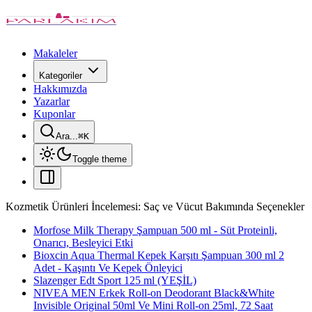
Makaleler
Kategoriler
Hakkımızda
Yazarlar
Kuponlar
Ara...
⌘
K
Toggle theme
Kozmetik Ürünleri İncelemesi: Saç ve Vücut Bakımında Seçenekler
Morfose Milk Therapy Şampuan 500 ml - Süt Proteinli,
Onarıcı, Besleyici Etki
Bioxcin Aqua Thermal Kepek Karşıtı Şampuan 300 ml 2
Adet - Kaşıntı Ve Kepek Önleyici
Slazenger Edt Sport 125 ml (YEŞİL)
NIVEA MEN Erkek Roll-on Deodorant Black&White
Invisible Original 50ml Ve Mini Roll-on 25ml, 72 Saat