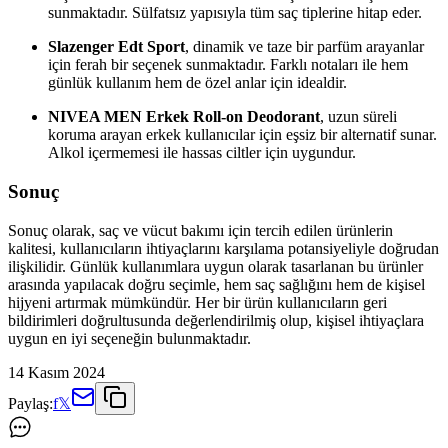
sunmaktadır. Sülfatsız yapısıyla tüm saç tiplerine hitap eder.
Slazenger Edt Sport
, dinamik ve taze bir parfüm arayanlar
için ferah bir seçenek sunmaktadır. Farklı notaları ile hem
günlük kullanım hem de özel anlar için idealdir.
NIVEA MEN Erkek Roll-on Deodorant
, uzun süreli
koruma arayan erkek kullanıcılar için eşsiz bir alternatif sunar.
Alkol içermemesi ile hassas ciltler için uygundur.
Sonuç
Sonuç olarak, saç ve vücut bakımı için tercih edilen ürünlerin
kalitesi, kullanıcıların ihtiyaçlarını karşılama potansiyeliyle doğrudan
ilişkilidir. Günlük kullanımlara uygun olarak tasarlanan bu ürünler
arasında yapılacak doğru seçimle, hem saç sağlığını hem de kişisel
hijyeni artırmak mümkündür. Her bir ürün kullanıcıların geri
bildirimleri doğrultusunda değerlendirilmiş olup, kişisel ihtiyaçlara
uygun en iyi seçeneğin bulunmaktadır.
14 Kasım 2024
Paylaş:
f
𝕏