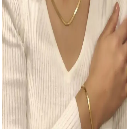
Spironolakton, hormonal aknede anti-androjenik etkisiyle yağ
bezlerini düzenler. Kullanıcılar iki hafta içinde iyileşme
gözlemlerken, dozaj ve yan etkiler kişiye göre değişmektedir.
Chanel Water Tint: Hafif Kapatıcılıkla Uzun Süre
Kalıcı Doğal Cilt Makyajı
Chanel Water Tint, hafif kapatıcılığı ve doğal parlaklığıyla gün boyu
taze kalan bir cilt makyajı sunar. Ciltte ağırlık yapmadan uzun süre
kalıcı performans sağlar, ancak hassas ciltlerde koku dikkat
gerektirir.
Morfose Kahve Renkli Saçlar İçin Kuru Şampuan
İncelemesi ve Kullanım İpuçları
Morfose kahve renkli kuru şampuan, doğal görünüm ve hacim
sağlar, saç derisini temiz tutar, kullanım kolaylığı sunar ve renk
uyumu sağlar. Ancak, yoğun renk ve kalıcılık konusunda dikkatli
olunmalı.
Makyajda Doğru Ürün Seçimi ve Uygulama
Teknikleri ile Kalıcı ve Doğal Görünüm Sağlama