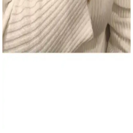
Hassas Dişler için Beyazlatıcı Çözüm
Colgate Sensitive Diş Macunu 75 ml’lik iki tüp içeren Türkiye
kökenli set, hassas dişlere nazik beyazlatma sunar ve güvenli
kullanım sağlar. Evde düzenli kullanım için pratiktir; bazı
kullanıcılar kıvam ve köpürmede farklılık bildirir, genel memnuniyet
yüksek.
NIVEA Men Deep Impact El ve Vücut Kremi: Derin
Nem, Yağsız Ferahlık ve Erkeksi Koku
400 ml hacimli NIVEA Men Deep Impact El ve Vücut Kremi,
yağsız hissiyatla derin nem sağlar, tüm cilt tipleriyle uyumlu. Hızlı
emilir, gün boyu konfor ve ferah bir cilt hissi sunar; odunsu baharatlı
koku erkeklere taze bir etki verir.
AtelierByEsra Altın Kaplama Paslanmaz Çelik Takı
Seti Modern ve Zarif Tasarım
AtelierByEsra'nın altın kaplama paslanmaz çelik takı seti, şık
tasarımı ve dayanıklılığıyla günlük kullanım için ideal. Renk tonu ve
kaplama kalitesi kullanıcı yorumlarına göre değişiklik gösterebilir.