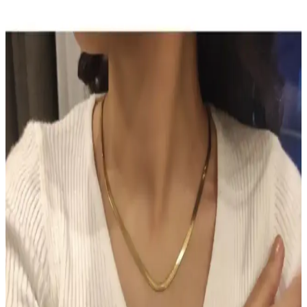
Ürünü
Sun Brown Carrot Butter Bronzlaştırıcı Krem, doğal içerikleriyle
cilde sağlıklı bronzluk kazandırır, hızlı emilir, kolay kullanılır ve
uzun süre kalıcı sonuçlar sağlar.
TUTUYA TEXTIL Hep Trend El Örgüsü Uzun
Renkli Lif Seti Detaylı İnceleme ve Kullanım
Alanları
TUTUYA TEXTIL'in el örgüsü renkli lif seti, estetik ve dayanıklı
yapısıyla çeşitli kullanım alanlarına uygun, yüksek kalite ve müşteri
memnuniyeti sağlayan ürünler sunuyor.
Hormonal Akne Tedavisinde Spironolaktonun
Etkisi ve Kullanıcı Deneyimleri
Spironolakton, hormonal aknede anti-androjenik etkisiyle yağ
bezlerini düzenler. Kullanıcılar iki hafta içinde iyileşme
gözlemlerken, dozaj ve yan etkiler kişiye göre değişmektedir.
Chanel Water Tint: Hafif Kapatıcılıkla Uzun Süre
Kalıcı Doğal Cilt Makyajı