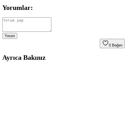
Yorumlar:
Yorum
0
Beğen
Ayrıca Bakınız
Son Dönemde Popüler Olan Makyaj Görünümleri
ve Ürün Kombinasyonları İncelemesi
Son dönemde makyajda pastel ve canlı renklerin dengeli kullanımı,
monolid göz yapısına uygun teknikler ve ürün kombinasyonları
detaylı şekilde incelenmiştir. Göz makyajındaki ince detaylar ve
dudak parlatıcıları ön plandadır.
Sun Brown Carrot Butter Bronzlaştırıcı Krem:
Doğal ve Güvenilir Bronzluk Sağlayan Kozmetik