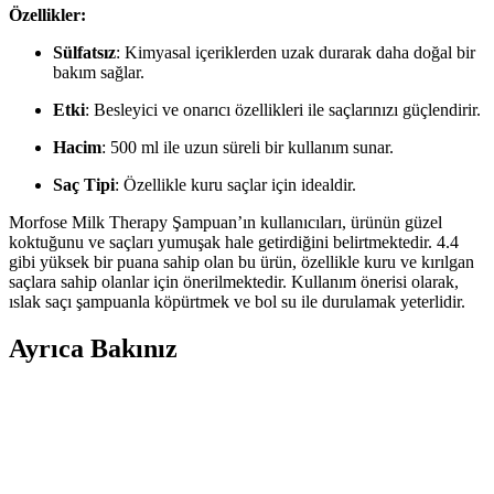
Özellikler:
Sülfatsız
: Kimyasal içeriklerden uzak durarak daha doğal bir
bakım sağlar.
Etki
: Besleyici ve onarıcı özellikleri ile saçlarınızı güçlendirir.
Hacim
: 500 ml ile uzun süreli bir kullanım sunar.
Saç Tipi
: Özellikle kuru saçlar için idealdir.
Morfose Milk Therapy Şampuan’ın kullanıcıları, ürünün güzel
koktuğunu ve saçları yumuşak hale getirdiğini belirtmektedir. 4.4
gibi yüksek bir puana sahip olan bu ürün, özellikle kuru ve kırılgan
saçlara sahip olanlar için önerilmektedir. Kullanım önerisi olarak,
ıslak saçı şampuanla köpürtmek ve bol su ile durulamak yeterlidir.
Ayrıca Bakınız
Son Dönemde Popüler Olan Makyaj Görünümleri
ve Ürün Kombinasyonları İncelemesi
Son dönemde makyajda pastel ve canlı renklerin dengeli kullanımı,