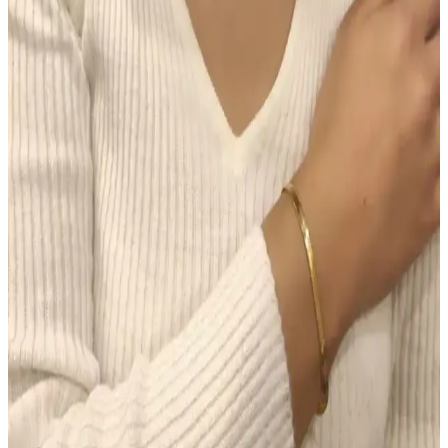
Chanel Water Tint, hafif kapatıcılığı ve doğal parlaklığıyla gün boyu
taze kalan bir cilt makyajı sunar. Ciltte ağırlık yapmadan uzun süre
kalıcı performans sağlar, ancak hassas ciltlerde koku dikkat
gerektirir.
Morfose Kahve Renkli Saçlar İçin Kuru Şampuan
İncelemesi ve Kullanım İpuçları
Morfose kahve renkli kuru şampuan, doğal görünüm ve hacim
sağlar, saç derisini temiz tutar, kullanım kolaylığı sunar ve renk
uyumu sağlar. Ancak, yoğun renk ve kalıcılık konusunda dikkatli
olunmalı.
Makyajda Doğru Ürün Seçimi ve Uygulama
Teknikleri ile Kalıcı ve Doğal Görünüm Sağlama
Makyajda doğru ürün seçimi ve uygulama teknikleri, doğal ve kalıcı
bir görünüm için kritik öneme sahiptir. Tonlu nemlendiriciden suya
dayanıklı göz kalemine kadar ürünlerin işlevleri ve kullanımı
detaylıca ele alınmıştır.
Colgate Sensitive Diş Macunu 75 ml 2'li Fırsat Seti –