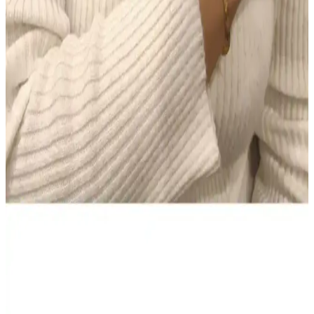
Makyajda doğru ürün seçimi ve uygulama teknikleri, doğal ve kalıcı
bir görünüm için kritik öneme sahiptir. Tonlu nemlendiriciden suya
dayanıklı göz kalemine kadar ürünlerin işlevleri ve kullanımı
detaylıca ele alınmıştır.
Colgate Sensitive Diş Macunu 75 ml 2'li Fırsat Seti –
Hassas Dişler için Beyazlatıcı Çözüm
Colgate Sensitive Diş Macunu 75 ml’lik iki tüp içeren Türkiye
kökenli set, hassas dişlere nazik beyazlatma sunar ve güvenli
kullanım sağlar. Evde düzenli kullanım için pratiktir; bazı
kullanıcılar kıvam ve köpürmede farklılık bildirir, genel memnuniyet
yüksek.
NIVEA Men Deep Impact El ve Vücut Kremi: Derin
Nem, Yağsız Ferahlık ve Erkeksi Koku
400 ml hacimli NIVEA Men Deep Impact El ve Vücut Kremi,
yağsız hissiyatla derin nem sağlar, tüm cilt tipleriyle uyumlu. Hızlı
emilir, gün boyu konfor ve ferah bir cilt hissi sunar; odunsu baharatlı
koku erkeklere taze bir etki verir.
AtelierByEsra Altın Kaplama Paslanmaz Çelik Takı
Seti Modern ve Zarif Tasarım