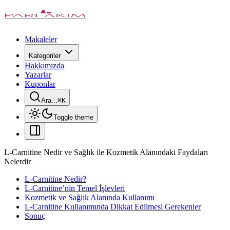
Makaleler
Kategoriler
Hakkımızda
Yazarlar
Kuponlar
Ara...
⌘
K
Toggle theme
L-Carnitine Nedir ve Sağlık ile Kozmetik Alanındaki Faydaları
Nelerdir
L-Carnitine Nedir?
L-Carnitine’nin Temel İşlevleri
Kozmetik ve Sağlık Alanında Kullanımı
L-Carnitine Kullanımında Dikkat Edilmesi Gerekenler
Sonuç