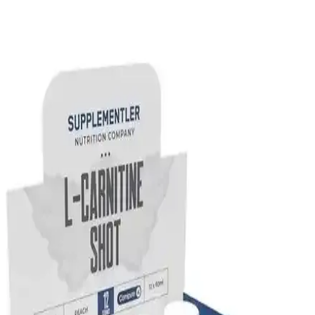
Hardline Thermo L-Carnitine ve L-Karnitin
Thermo Karşılaştırması Sporcular ve Zayıflama
Hedefleri İçin
Hardline Thermo L-Carnitine ve L-Karnitin Thermo'nun özellikleri,
kullanıcı yorumları ve etkileriyle ilgili kapsamlı karşılaştırma. Hangi
ürün sizin için daha uygun? Detaylar burada.
Hardline Thermo L Carnitine Ürünleri
Karşılaştırması Spor ve Yağ Yakımına Etkileri
Hardline Thermo L Carnitine 3000 Mg ve 1000 Ml ürünleri enerji
ve yağ yakımını destekler, kullanım şekli ve özellikleri ile farklı
ihtiyaçlara uygun seçenekler sunar.
Solgar Maxi L-Carnitine 500 mg Enerji ve Kas
Fonksiyonlarını Destekleyen Güçlü Takviye
Solgar Maxi L-Carnitine 500 mg, enerji üretimini destekleyen, kas
fonksiyonlarını güçlendiren ve kilo kontrolüne yardımcı olan etkili
bir takviyedir.