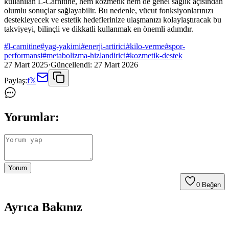
kullanılan L-Carnitine, hem kozmetik hem de genel sağlık açısından
olumlu sonuçlar sağlayabilir. Bu nedenle, vücut fonksiyonlarınızı
destekleyecek ve estetik hedeflerinize ulaşmanızı kolaylaştıracak bu
takviyeyi, bilinçli ve dikkatli kullanmak en önemli adımdır.
#
l-carnitine
#
yag-yakimi
#
enerji-artirici
#
kilo-verme
#
spor-
performansi
#
metabolizma-hizlandirici
#
kozmetik-destek
27 Mart 2025
·
Güncellendi:
27 Mart 2026
Paylaş:
f
𝕏
Yorumlar:
Yorum
0
Beğen
Ayrıca Bakınız