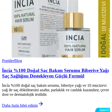
Popüler
Blog
İncía %100 Doğal Saç Bakım Serumu Biberiye Yağı
Saç Sağlığını Destekleyen Güçlü Formül
İncía %100 doğal saç bakım serumu, biberiye yağı ve 10 mucizevi
yağ ile saç dökülmesini azaltır, parlaklık ve canlılık kazandırır, çevre
dost ve dermatolojik testlidir.
Daha fazla bilgi edinin