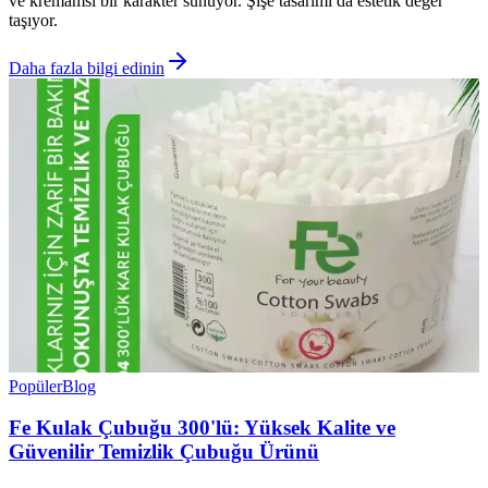
ve kremamsı bir karakter sunuyor. Şişe tasarımı da estetik değer
taşıyor.
Daha fazla bilgi edinin
Popüler
Blog
Fe Kulak Çubuğu 300'lü: Yüksek Kalite ve
Güvenilir Temizlik Çubuğu Ürünü