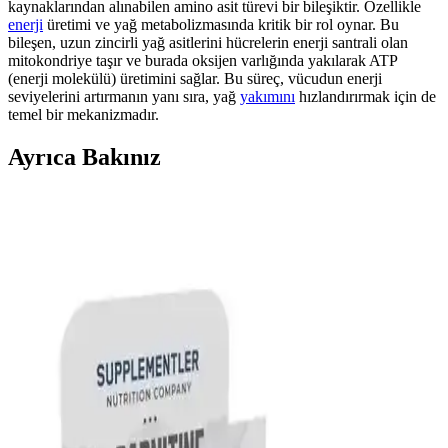
kaynaklarından alınabilen amino asit türevi bir bileşiktir. Özellikle
enerji
üretimi ve yağ metabolizmasında kritik bir rol oynar. Bu
bileşen, uzun zincirli yağ asitlerini hücrelerin enerji santrali olan
mitokondriye taşır ve burada oksijen varlığında yakılarak ATP
(enerji molekülü) üretimini sağlar. Bu süreç, vücudun enerji
seviyelerini artırmanın yanı sıra, yağ
yakımını
hızlandırırmak için de
temel bir mekanizmadır.
Ayrıca Bakınız
Hardline Thermo L-Carnitine ve L-Karnitin
Thermo Karşılaştırması Sporcular ve Zayıflama
Hedefleri İçin
Hardline Thermo L-Carnitine ve L-Karnitin Thermo'nun özellikleri,
kullanıcı yorumları ve etkileriyle ilgili kapsamlı karşılaştırma. Hangi
ürün sizin için daha uygun? Detaylar burada.
Hardline Thermo L Carnitine Ürünleri
Karşılaştırması Spor ve Yağ Yakımına Etkileri
Hardline Thermo L Carnitine 3000 Mg ve 1000 Ml ürünleri enerji