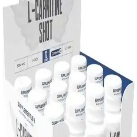
ve yağ yakımını destekler, kullanım şekli ve özellikleri ile farklı
ihtiyaçlara uygun seçenekler sunar.
Solgar Maxi L-Carnitine 500 mg Enerji ve Kas
Fonksiyonlarını Destekleyen Güçlü Takviye
Solgar Maxi L-Carnitine 500 mg, enerji üretimini destekleyen, kas
fonksiyonlarını güçlendiren ve kilo kontrolüne yardımcı olan etkili
bir takviyedir.
L-Carnitine 500 mg: Enerji Artırıcı ve Yağ Yakımını
Destekleyen Takviye
L-Carnitine 500 mg, enerji artışı, yağ yakımı ve cilt-saç sağlığı için
etkili bir takviyedir. Düzenli kullanımda metabolizmayı hızlandırır
ve genel sağlığı destekler.
L-Carnitine Kapsülleri: Kozmetik ve Kişisel
Bakımda Yeni Trend ve Faydaları
L-Carnitine kapsülleri, yağ yakımı, cilt sağlığı ve enerji artırıcı
etkileriyle kozmetik ve kişisel bakımda öne çıkıyor. Doğru kullanım
ve sağlıklı yaşamla en iyi sonuçları elde edin.