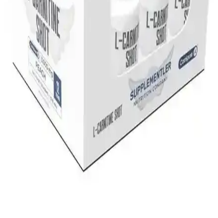
L-Carnitine Tabletleri: Kilo Kontrolü, Enerji ve Cilt
Sağlığı İçin Güncel Bir Rehber
L-Carnitine tabletleri, yağ yakımını hızlandırır, enerji seviyesini
yükseltir ve cilt sağlığını destekler. Doğal amino asit türevi bu
ürünler, sağlıklı yaşam ve güzellik rutinlerinin vazgeçilmez parçası
olur.
Bigjoy Sports L-Carnitine ve Hardline Thermo L-
Karnitin Karşılaştırması
Bu makalede Bigjoy Sports L-Carnitine ve Hardline Thermo L-
Karnitin ürünlerinin özellikleri, kullanıcı yorumları ve karşılaştırması
detaylı şekilde inceleniyor. Hangi ürünün ihtiyaçlara daha uygun
olduğunu öğrenin.
L-Carnitine Shot 3000 Mg ile Enerji ve Yağ
Yakımını Destekleyen Pratik Takviye
L-Carnitine Shot 3000 Mg, yüksek dozda sıvı formda enerji ve yağ
yakımını destekleyen pratik bir takviyedir. Egzersiz öncesi veya gün
boyunca kullanılarak performansı artırır.