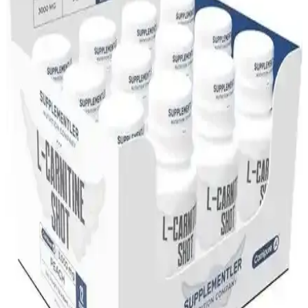
L-Carnitine 500 mg: Enerji Artırıcı ve Yağ Yakımını
Destekleyen Takviye
L-Carnitine 500 mg, enerji artışı, yağ yakımı ve cilt-saç sağlığı için
etkili bir takviyedir. Düzenli kullanımda metabolizmayı hızlandırır
ve genel sağlığı destekler.
L-Carnitine Kapsülleri: Kozmetik ve Kişisel
Bakımda Yeni Trend ve Faydaları
L-Carnitine kapsülleri, yağ yakımı, cilt sağlığı ve enerji artırıcı
etkileriyle kozmetik ve kişisel bakımda öne çıkıyor. Doğru kullanım
ve sağlıklı yaşamla en iyi sonuçları elde edin.
L-Carnitine Tabletleri: Kilo Kontrolü, Enerji ve Cilt
Sağlığı İçin Güncel Bir Rehber
L-Carnitine tabletleri, yağ yakımını hızlandırır, enerji seviyesini
yükseltir ve cilt sağlığını destekler. Doğal amino asit türevi bu
ürünler, sağlıklı yaşam ve güzellik rutinlerinin vazgeçilmez parçası
olur.
Bigjoy Sports L-Carnitine ve Hardline Thermo L-
Karnitin Karşılaştırması