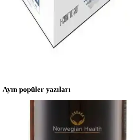
Bu makalede Bigjoy Sports L-Carnitine ve Hardline Thermo L-
Karnitin ürünlerinin özellikleri, kullanıcı yorumları ve karşılaştırması
detaylı şekilde inceleniyor. Hangi ürünün ihtiyaçlara daha uygun
olduğunu öğrenin.
L-Carnitine Shot 3000 Mg ile Enerji ve Yağ
Yakımını Destekleyen Pratik Takviye
L-Carnitine Shot 3000 Mg, yüksek dozda sıvı formda enerji ve yağ
yakımını destekleyen pratik bir takviyedir. Egzersiz öncesi veya gün
boyunca kullanılarak performansı artırır.
Ayın popüler yazıları