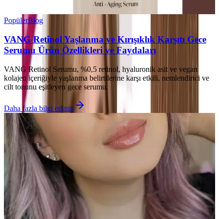
Popüler
Blog
VANG Retinol Yaşlanma ve Kırışıklık Karşıtı Gece
Serumu Ürün Özellikleri ve Faydaları
VANG Retinol Serumu, %0,5 retinol, hyaluronik asit ve vegan
kolajen içeriğiyle yaşlanma belirtilerine karşı etkili, nemlendirici ve
cilt tonunu eşitleyen gece serumu.
Daha fazla bilgi edinin