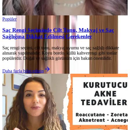
Popüler
Saç Rengi Seçiminde Cilt Tonu, Makyaj ve Saç
Sağlığına Dikkat Edilmesi Gerekenler
Saç rengi seçimi, cilt tonu, makyaj uyumu ve saç sağlığı dikkate
alınarak yapılmalıdır. Koyu bordo, küllü kahverengi gibi tonlar
popülerdir. Doğal ve sağlıklı görünüm için bakım önemlidir.
Daha fazla bilgi edinin