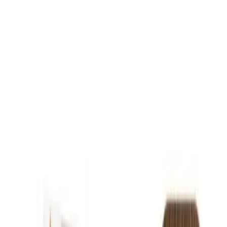
Sonuç olarak, L'Oreal Paris Excellence Creme Saç Boyası 7
Kumral, saçlara doğal ve parlak bir görünüm kazandırmak isteyenler
için ideal bir seçimdir. Güçlendiren içeriği ve yüksek kapama oranı
sayesinde, beyaz saçlar dahil olmak üzere tüm saç tonlarına
mükemmel uyum sağlar. Kullanıcı memnuniyeti yüksek olan bu
ürün, düzenli kullanımda saç bakım rutininizin vazgeçilmez bir
parçası haline gelebilir.
Güzellik aksesuarları arasında bu ürünün farklılıklarını
karşılaştırma
özeti
ile görebilirsin.
Fiyat Bilgileri
Farklı platformlardaki fiyat trendleri
🛒
Hepsiburada
🛍️
Trendyol
Seçili Platform:
Trendyol
ℹ️ Sadece Trendyol'da fiyat mevcut
Gün başına
✗
Hafta başına
✗
Ay başına
✗
Yıl başına
Yıl Başına Fiyatlar