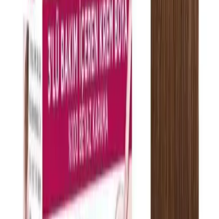
İlgili makaleler
Blog
2025'te Elensilia %80 Fransız Kolajenli Göz Kremi
ile İnce Çizgilere Son!
Elensilia'nın %80 saf Fransız kolajenli göz kremiyle ince çizgileri