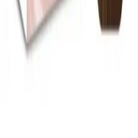
Cildinizi nazikçe arındıran GLOUR Sugar Scrub ile yenilenin.
Doğal peelingin faydalarını hemen keşfedin! Hemen
inceleyin! synopsis":"GLOUR Blackberry & Lavender Sugar Ş
Daha fazla bilgi edinin
Blog
2025'te Mutlu Doktor Siğil Solüsyonu ile Siğil