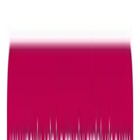
Zararlarına Son Verin
Solante Pigmenta SPF 50, cildinizi güneşin zararlı ışınlarından korur
ve lekeleri önler. Hemen
keşfedin! . . . . . . . . . . . . . . . . . . . . . .
Daha fazla bilgi edinin
Arama