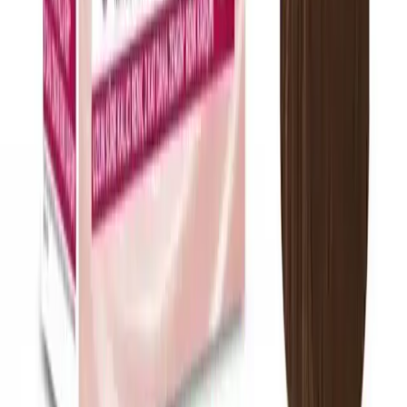
Madetoll krem, cildinizi derinlemesine nemlendirir ve yeniler. Doğal
içeriklerle sağlıklı cilt için hemen keşfedin! İnceleyin şimdi.
Daha fazla bilgi edinin
Blog
2025'te GLOUR Blackberry & Lavender Sugar
Scrub ile Cildinizde Devrim Yaratın