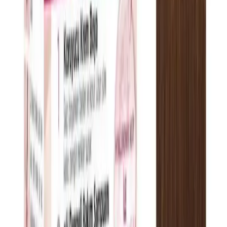
azaltın, cildinizi yenileyin. Hemen keşfedin!
Daha fazla bilgi edinin
Blog
2025'te Jaida Moda'nın 7 Parçalık Unisex Gümüş
Piercing Setiyle Tarzınızı Yenile
2025'in en dayanıklı ve şık Jaida Moda piercing setiyle tarzınızı