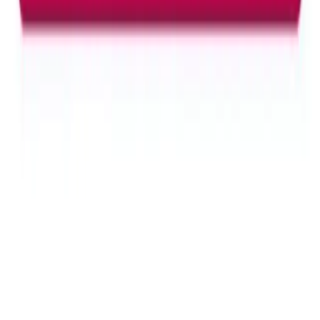
2025'te Velavit V-ArginMen ile Erkek Sağlığınızda
Devrim Yaratın
Erkek sağlığını destekleyen Velavit V-ArginMen’in faydalarını
keşfedin. Doğal içeriklerle enerjinizi yükseltin, hemen inceleyin!
Daha fazla bilgi edinin
Arama