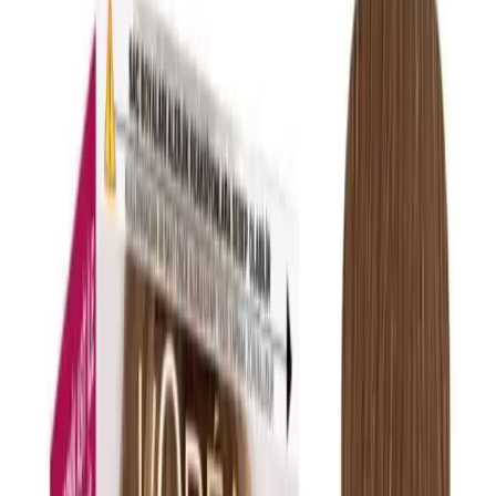
Min Fiyat
311.00
TL
Max Fiyat
335.77
TL
Min İndirim
0.0
%
Max İndirim
1.3
%
Product ID:
l-oreal-paris-excellence-creme-sac-boyasi-7-kumral-ile-
dogal-ve-parlak-gorunum-saglayin
Tarih:
2026-08-06
Paylaş:
f
𝕏
Yorumlar: