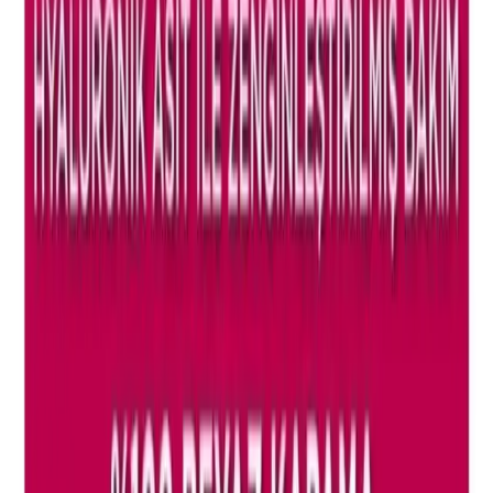
2025'te The Purest Ürünleriyle Cilt Bakımında 5
Mucizevi Adım
Cildinizi 2025'te The Purest ürünleriyle sağlıklı ve parlak yapın.
Doğru kullanım adımlarını keşfedin, hemen başlayın!
Daha fazla bilgi edinin
Arama