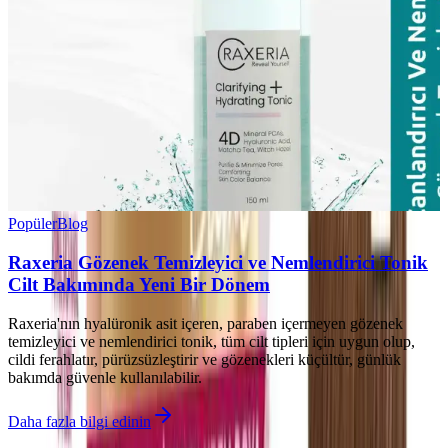
Popüler
Blog
Raxeria Gözenek Temizleyici ve Nemlendirici Tonik
Cilt Bakımında Yeni Bir Dönem
Raxeria'nın hyalüronik asit içeren, paraben içermeyen gözenek
temizleyici ve nemlendirici tonik, tüm cilt tipleri için uygun olup,
cildi ferahlatır, pürüzsüzleştirir ve gözenekleri küçültür, günlük
bakımda güvenle kullanılabilir.
Daha fazla bilgi edinin