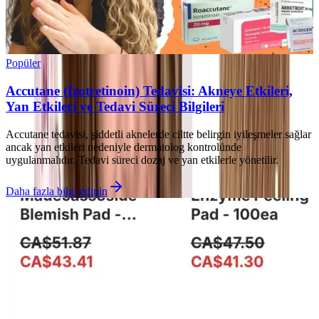
Popüler
Accutane (İzotretinoin) Tedavisi: Akneye Etkileri,
Yan Etkileri ve Tedavi Süreci Bilgileri
Accutane tedavisi, şiddetli aknelerde ciltte belirgin iyileşmeler sağlar
ancak yan etkileri nedeniyle dermatolog kontrolünde
uygulanmalıdır. Tedavi süreci dozaj ve yan etkilerle yönetilir.
Daha fazla bilgi edinin