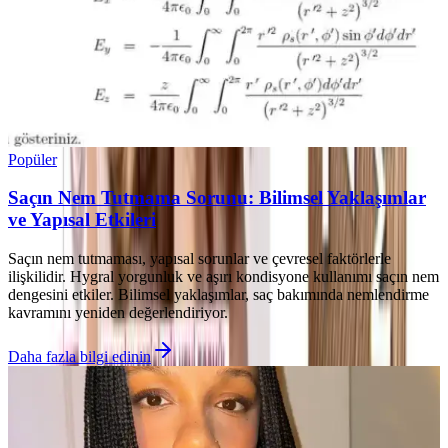
Popüler
Saçın Nem Tutmama Sorunu: Bilimsel Yaklaşımlar
ve Yapısal Etkileri
Saçın nem tutmaması, yapısal sorunlar ve çevresel faktörlerle
ilişkilidir. Hygral yorgunluk ve aşırı kondisyone kullanımı saçın nem
dengesini etkiler. Bilimsel yaklaşımlar, saç bakımında nemlendirme
kavramını yeniden değerlendiriyor.
Daha fazla bilgi edinin