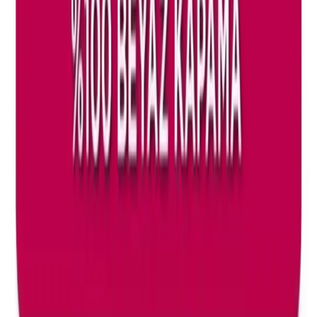
2025'te Vazelinle Cilt Bakımının 5 Şaşırtıcı Faydası
Vazelinle cildinizi derinlemesine nemlendirin ve koruyun. 2025'in
doğal bakım sırlarını hemen keşfedin, sağlıklı cilde kavuşun! Hemen
inceleyin.
Daha fazla bilgi edinin
Arama