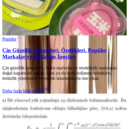
Popüler
Çin Güzellik Süngerleri: Özellikleri, Popüler
Markalar ve Kullanım İpuçları
Çin güzellik süngerleri, farklı markalar ve modellerle makyajda
doğal kapatıcılık sağlar. Islak ya da kuru kullanım teknikleri,
temizlik yöntemleri ve estetik tasarımlarıyla öne çıkar.
Daha fazla bilgi edinin