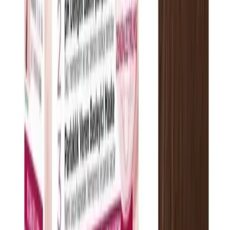
yenileyin. Farklı tasarımlar için hemen
keşfedin! İnceleyin! İnceleyin!
Daha fazla bilgi edinin
Blog
2025'te Madetoll Kremle Cildinizde Nem ve
Yenilenme Devrimi