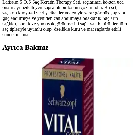
Latissim S.O.S Saç Keratin Therapy Seti, saçlarınızı kökten uca
onarmayı hedefleyen kapsamlı bir bakım çözümüdür. Bu set,
saçların kimyasal ve dış etkenler nedeniyle zarar görmüş yapısını
güçlendirmeye ve yeniden canlandırmaya odaklanır. Saçların
sağlıklı, parlak ve yumuşak görünmesini sağlayan bu ürünler, tüm
saç tipleriyle uyumlu olup, özellikle kuru ve mat saçlarda etkili
sonuçlar sunar.
Ayrıca Bakınız
Pantene Uzun ve Güçlü Saçlar İçin Bambu ve
Protein İçerikli Bakım Seti Tanıtımı
Pantene'nin bambu ve protein içeren saç bakım seti, tüm saç tiplerine
uygun olup, saçları güçlendirir, onarır ve parlaklık kazandırır.
Kullanıcılar, derinlemesine bakım ve hoş kokusundan memnun
kalıyor.
Bioblas Sıvı Saç Kremi 200 ml Keratin ve Kolajen
İçeriğiyle Saçları Güçlendirir
Bioblas sıvı saç kremi, keratin ve kolajen ile saçları onarır,