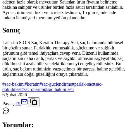
adetten fazla olarak mevcuttur. Satıcılar, ürün fiyatını belirleme
hakkına sahiptir ve ürünler birden fazla satıcı tarafından satılabilir.
Ayrıca, ürünlerin hızlı ve ücretsiz teslimatı, 15 gün içinde iade
imkanı ile müşteri memnuniyeti ön plandadır.
Sonuç
Latissim S.O.S Saç Keratin Therapy Seti, saç bakımında bütünsel
bir çözüm sunar. Parlaklık, yumuşaklık, güçlenme ve sağlıklı
görünüm gibi temel ihtiyaçlara cevap verir. Düzenli kullanımda,
saçlarınızın daha canlı, parlak ve sağlıklı olmasını sağlayabilir, saç
dökülmesini azaltabilir ve elektriklenmeyi engelleyebilirsiniz. Bu
ürün, saç bakım rutininizin vazgeçilmez bir parçası haline gelebilir,
saçlarınızın doğal güzelliğini ortaya çıkarabilir.
#
sac-bakimi
#
keratin
#
sac-guclendirme
#
parlak-sac
#
sac-
dokulmesi
#
sac-onarimi
#
sac-bakim-seti
6 Şubat 2026
Paylaş:
f
𝕏
Yorumlar: