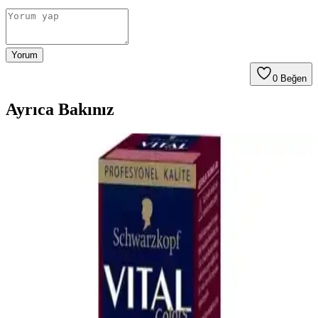
Yorum
0
Beğen
Ayrıca Bakınız
Pantene Uzun ve Güçlü Saçlar İçin Bambu ve
Protein İçerikli Bakım Seti Tanıtımı
Pantene'nin bambu ve protein içeren saç bakım seti, tüm saç tiplerine
uygun olup, saçları güçlendirir, onarır ve parlaklık kazandırır.
Kullanıcılar, derinlemesine bakım ve hoş kokusundan memnun
kalıyor.
Bioblas Sıvı Saç Kremi 200 ml Keratin ve Kolajen
İçeriğiyle Saçları Güçlendirir
Bioblas sıvı saç kremi, keratin ve kolajen ile saçları onarır,