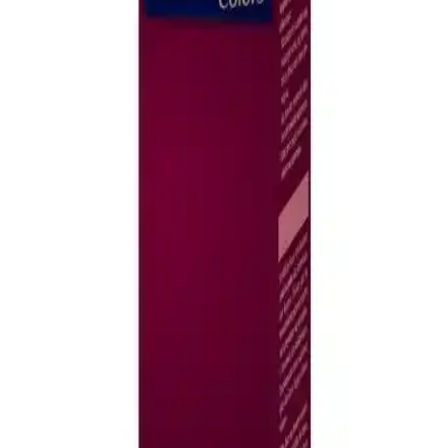
güçlendirir ve parlaklık kazandırır. Hafif yapısı ve hoş gül kokusuyla
günlük bakımınıza pratiklik sağlar.
Dermalute Saç Koruma Şampuanı pH 5.5 ile Saç
Sağlığını Güçlendiren Etkili Çözüm
Dermalute Saç Koruma Şampuanı, pH 5.5 değeriyle saç derisini
koruyarak saç dökülmesini azaltır ve sağlıklı, parlak saçlar sağlar.
Tüm saç tiplerine uygun, düzenli kullanımda etkili sonuçlar sunar.
Elseve Hydra Hyaluronik Saç Serumu: Nemli ve
Dolgun Görünüm İçin Günlük Bakım
Hyaluronik asit içeren bu saç serumu, saçlara derinlemesine nem
kazandırır, hacim ve parlaklık sağlar, elektriklenmeyi önler ve kolay
taranır hale getirir, sağlıklı ve canlı saçlar için ideal bir bakım
ürünüdür.
Avesin Saç Bakım Serumu İnce Telli Saçlar İçin
Güçlendirici ve Sağlıklı Görünüm Sağlar
Avesin Saç Bakım Serumu, ince telli saçlar için güçlendirici
içeriklerle saç dökülmesini azaltır, sağlıklı ve dolgun görünüm
sağlar, doğal bitki ekstraktlarıyla saç köklerini destekler.