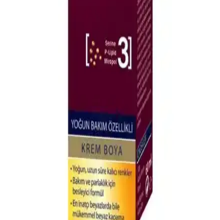
LOVE BUTTER Çörek Otu Saç Maskesi: Doğal ve
Besleyici Saç Bakım Çözümü
LOVE BUTTER Çörek Otu Saç Maskesi, tüm saç tiplerine uygun
doğal içerikleriyle saçlara güç, parlaklık ve sağlık kazandırır.
Düzenli kullanımda yumuşaklık ve nem sağlar, saçların canlı
görünmesine yardımcı olur.
Japon Saç Düzleştirme İşlemi Sonrası Bakım ve
Sonuçların Değerlendirilmesi
Japon saç düzleştirme işlemi sonrası saçın kalıcı düzlüğü için 3-4
gün su ile temasın kesilmesi, uygun ısı uygulaması ve doğru bakım
ürünlerinin kullanılması önemlidir. Saç tipi ve kuaförün deneyimi
sonucu etkiler.
Vital Colors Koyu Fındık Kabuğu 7-65 Saç Boyama
Ürünü ve Özellikleri
Vital Colors Koyu Fındık Kabuğu 7-65, yüksek performanslı, uzun
süre kalıcı ve bakım sağlayan yoğun pigmentli saç boyasıdır.
Beyazları kapatır, doğal görünüm ve parlaklık sunar.