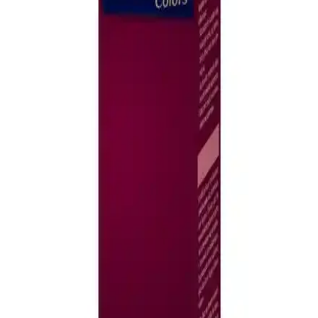
güçlendirir ve parlaklık kazandırır. Hafif yapısı ve hoş gül kokusuyla
günlük bakımınıza pratiklik sağlar.
Dermalute Saç Koruma Şampuanı pH 5.5 ile Saç
Sağlığını Güçlendiren Etkili Çözüm
Dermalute Saç Koruma Şampuanı, pH 5.5 değeriyle saç derisini
koruyarak saç dökülmesini azaltır ve sağlıklı, parlak saçlar sağlar.
Tüm saç tiplerine uygun, düzenli kullanımda etkili sonuçlar sunar.
Elseve Hydra Hyaluronik Saç Serumu: Nemli ve
Dolgun Görünüm İçin Günlük Bakım
Hyaluronik asit içeren bu saç serumu, saçlara derinlemesine nem
kazandırır, hacim ve parlaklık sağlar, elektriklenmeyi önler ve kolay
taranır hale getirir, sağlıklı ve canlı saçlar için ideal bir bakım
ürünüdür.
Avesin Saç Bakım Serumu İnce Telli Saçlar İçin
Güçlendirici ve Sağlıklı Görünüm Sağlar
Avesin Saç Bakım Serumu, ince telli saçlar için güçlendirici
içeriklerle saç dökülmesini azaltır, sağlıklı ve dolgun görünüm
sağlar, doğal bitki ekstraktlarıyla saç köklerini destekler.