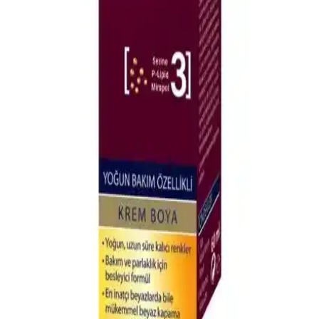
LOVE BUTTER Çörek Otu Saç Maskesi: Doğal ve
Besleyici Saç Bakım Çözümü
LOVE BUTTER Çörek Otu Saç Maskesi, tüm saç tiplerine uygun
doğal içerikleriyle saçlara güç, parlaklık ve sağlık kazandırır.
Düzenli kullanımda yumuşaklık ve nem sağlar, saçların canlı
görünmesine yardımcı olur.
Japon Saç Düzleştirme İşlemi Sonrası Bakım ve
Sonuçların Değerlendirilmesi
Japon saç düzleştirme işlemi sonrası saçın kalıcı düzlüğü için 3-4
gün su ile temasın kesilmesi, uygun ısı uygulaması ve doğru bakım
ürünlerinin kullanılması önemlidir. Saç tipi ve kuaförün deneyimi
sonucu etkiler.
Vital Colors Koyu Fındık Kabuğu 7-65 Saç Boyama
Ürünü ve Özellikleri
Vital Colors Koyu Fındık Kabuğu 7-65, yüksek performanslı, uzun
süre kalıcı ve bakım sağlayan yoğun pigmentli saç boyasıdır.
Beyazları kapatır, doğal görünüm ve parlaklık sunar.