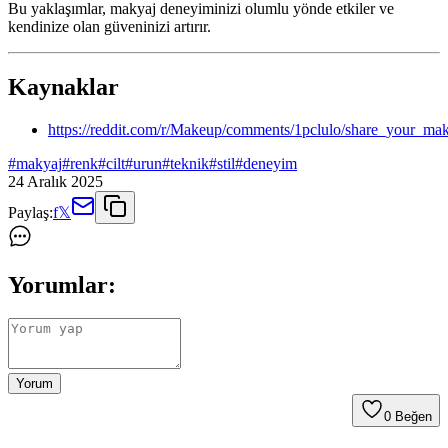
Bu yaklaşımlar, makyaj deneyiminizi olumlu yönde etkiler ve
kendinize olan güveninizi artırır.
Kaynaklar
https://reddit.com/r/Makeup/comments/1pclulo/share_your_ma
#
makyaj
#
renk
#
cilt
#
urun
#
teknik
#
stil
#
deneyim
24 Aralık 2025
Paylaş:
f
𝕏
Yorumlar:
Yorum
0
Beğen