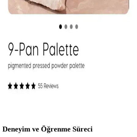
Kapatıcı ve fondöten arasındaki temel farklar, kullanım alanları ve
uygulama zorlukları makyaj başlangıcında tercih nedenlerini
belirliyor. Kapatıcı, bölgesel kullanım kolaylığı ve hata toleransıyla
öne çıkıyor.
Mac M·A·C XIMAL Silky Matte Ruj: Kalıcı ve
Doğal Dudaklar İçin Uygun Seçenek
Mac XIMAL Silky Matte Ruj, yüksek pigmentasyon ve doğal
bakım özellikleriyle uzun süre kalıcı, kolay sürümlü ve çevre dostu
ambalajıyla öne çıkan şık bir makyaj ürünüdür.
ColourPop Göz Farı Paletleri: Kalite, Renk
Performansı ve Kullanıcı Deneyimleri
ColourPop göz farı paletleri uygun fiyatlı ve kaliteli formülleriyle
öne çıkıyor. Ambalaj dayanıklılığı ve simli farların dökülme sorunu
gibi dezavantajlar olsa da, renk pigmentasyonu ve kalıcılık genel
olarak olumlu bulunuyor.
Deneyim ve Öğrenme Süreci