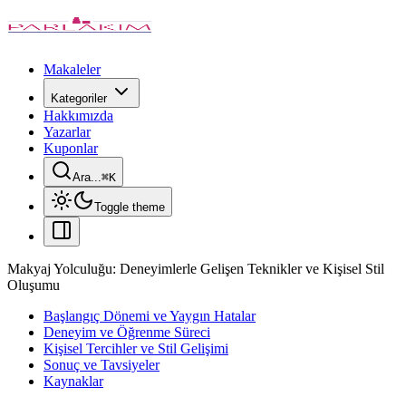
Makaleler
Kategoriler
Hakkımızda
Yazarlar
Kuponlar
Ara...
⌘
K
Toggle theme
Makyaj Yolculuğu: Deneyimlerle Gelişen Teknikler ve Kişisel Stil
Oluşumu
Başlangıç Dönemi ve Yaygın Hatalar
Deneyim ve Öğrenme Süreci
Kişisel Tercihler ve Stil Gelişimi
Sonuç ve Tavsiyeler
Kaynaklar