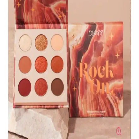
Parlatıcısı: Canlı ve Uzun Süre Kalıcı Renkli
Makyaj
KIKO'nun 107 Magenta dudak parlatıcısı, yoğun renk ve parlaklık
sunar. Pratik uygulama ve uzun süre kalıcılığıyla günlük makyajda
tercih edilen, hafif ve nemlendirici formülüyle dikkat çeker.
Muğgan 3'lü Açılı Fırçalı Kaş Boyası Seti İncelemesi
ve Kullanıcı Yorumları
Muğgan 3'lü kaş boyası seti, suya ve tere dayanıklı formülüyle
pratik kullanım sağlar. Renk seçenekleri ve kullanıcı deneyimleri
hakkında detaylı bilgi içerir.
Koyu Göz Altı Morluklarını Kapatmada Renk
Düzelticiler ve Kapatıcıların Etkili Kullanımı
Koyu göz altı morlukları için şeftali ve turuncu renk düzelticiler ile
tam kapatıcılık sağlayan ürünlerin kullanımı, doğru uygulama
teknikleri ve önerilen markalar detaylı şekilde ele alınıyor.
Kapatıcı ve Fondöten Arasındaki Farklar ve
Başlangıç İçin Kapatıcının Avantajları