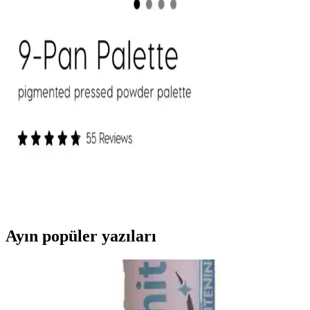
Mac M·A·C XIMAL Silky Matte Ruj: Kalıcı ve
Doğal Dudaklar İçin Uygun Seçenek
Mac XIMAL Silky Matte Ruj, yüksek pigmentasyon ve doğal
bakım özellikleriyle uzun süre kalıcı, kolay sürümlü ve çevre dostu
ambalajıyla öne çıkan şık bir makyaj ürünüdür.
ColourPop Göz Farı Paletleri: Kalite, Renk
Performansı ve Kullanıcı Deneyimleri
ColourPop göz farı paletleri uygun fiyatlı ve kaliteli formülleriyle
öne çıkıyor. Ambalaj dayanıklılığı ve simli farların dökülme sorunu
gibi dezavantajlar olsa da, renk pigmentasyonu ve kalıcılık genel
olarak olumlu bulunuyor.
Ayın popüler yazıları