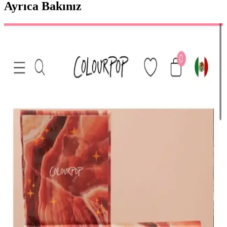
Ayrıca Bakınız
HBTasarim Fix 13’lü Kahverengi Makyaj Fırça Seti
Profesyonel ve Kullanıcı Dostu
HBTasarim Fix 13’lü Kahverengi Fırça Seti, çeşitli makyaj
tekniklerine uygun, doğal kıllı ve kullanışlı fırçalar içerir, cilt dostu
ve dayanıklıdır.
The Glitter Lab Jel Formlu Parlak Glitter Paradise
Renkli Çok Yönlü Kullanım İçin
The Glitter Lab'in jel formüllü parlak glitteri, kolay uygulama, su
bazlı formülü ve doğal ışıltısıyla makyaj ve vücut süslemelerinde
tercih edilir.
KIKO Creamy Lipgloss 107 Magenta Dudak
Parlatıcısı: Canlı ve Uzun Süre Kalıcı Renkli
Makyaj
KIKO'nun 107 Magenta dudak parlatıcısı, yoğun renk ve parlaklık
sunar. Pratik uygulama ve uzun süre kalıcılığıyla günlük makyajda