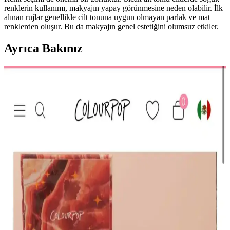
renklerin kullanımı, makyajın yapay görünmesine neden olabilir. İlk
alınan rujlar genellikle cilt tonuna uygun olmayan parlak ve mat
renklerden oluşur. Bu da makyajın genel estetiğini olumsuz etkiler.
Ayrıca Bakınız
HBTasarim Fix 13’lü Kahverengi Makyaj Fırça Seti
Profesyonel ve Kullanıcı Dostu
HBTasarim Fix 13’lü Kahverengi Fırça Seti, çeşitli makyaj
tekniklerine uygun, doğal kıllı ve kullanışlı fırçalar içerir, cilt dostu
ve dayanıklıdır.
The Glitter Lab Jel Formlu Parlak Glitter Paradise
Renkli Çok Yönlü Kullanım İçin
The Glitter Lab'in jel formüllü parlak glitteri, kolay uygulama, su
bazlı formülü ve doğal ışıltısıyla makyaj ve vücut süslemelerinde
tercih edilir.
KIKO Creamy Lipgloss 107 Magenta Dudak