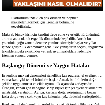
Platformumuzdaki en çok okunan ve popüler
makaleleri görmek için Trendler bölümüne
geçebilirsiniz.
Makyaj, birçok kişi için kendini ifade etme ve estetik görünümünü
artırma aracı olarak ergenlik döneminde keşfedilir. Ancak bu
yolculuk, çoğu zaman deneme yanılma süreciyle başlar ve yıllar
içinde gelişir. İlk deneyimler genellikle yanlış ürün seçimi, uygulama
tekniklerindeki eksiklikler ve renk uyumsuzlukları nedeniyle
istenilen sonucu vermez.
Başlangıç Dönemi ve Yaygın Hatalar
Ergenlikte makyaj denemeleri genellikle kaş pudrası, jel eyeliner, ruj
ve maskara gibi temel ürünlerle başlar. Ancak bu ürünlerin doğru
şekilde uygulanması ve ciltle uyumu ilk aşamada zorlayıcıdır.
Örneğin, kapalı göz kapağına sahip kişiler için jel eyeliner kullanımı
rahatsızlık yaratabilir. Ayrıca, kaşların doğal görünümünü bozan
fazla dolgu veya çok koyu kaş kalemleri yüz ifadesini sertleştirebilir.
Renk seçimi de önemli bir zorluktur. Sıcak alt tonlu ciltlerde soğuk