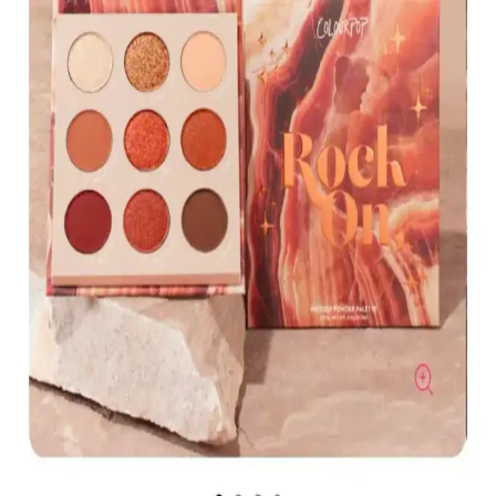
tercih edilen, hafif ve nemlendirici formülüyle dikkat çeker.
Muğgan 3'lü Açılı Fırçalı Kaş Boyası Seti İncelemesi
ve Kullanıcı Yorumları
Muğgan 3'lü kaş boyası seti, suya ve tere dayanıklı formülüyle
pratik kullanım sağlar. Renk seçenekleri ve kullanıcı deneyimleri
hakkında detaylı bilgi içerir.
Koyu Göz Altı Morluklarını Kapatmada Renk
Düzelticiler ve Kapatıcıların Etkili Kullanımı
Koyu göz altı morlukları için şeftali ve turuncu renk düzelticiler ile
tam kapatıcılık sağlayan ürünlerin kullanımı, doğru uygulama
teknikleri ve önerilen markalar detaylı şekilde ele alınıyor.
Kapatıcı ve Fondöten Arasındaki Farklar ve
Başlangıç İçin Kapatıcının Avantajları
Kapatıcı ve fondöten arasındaki temel farklar, kullanım alanları ve
uygulama zorlukları makyaj başlangıcında tercih nedenlerini
belirliyor. Kapatıcı, bölgesel kullanım kolaylığı ve hata toleransıyla
öne çıkıyor.