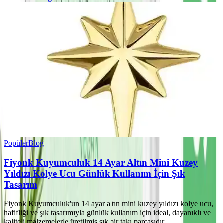
Popüler
Blog
Fiyonk Kuyumculuk 14 Ayar Altın Mini Kuzey
Yıldızı Kolye Ucu Günlük Kullanım İçin Şık
Tasarım
Fiyonk Kuyumculuk'un 14 ayar altın mini kuzey yıldızı kolye ucu,
hafifliği ve şık tasarımıyla günlük kullanım için ideal, dayanıklı ve
kaliteli malzemelerle üretilmiş şık bir takı parçasıdır.