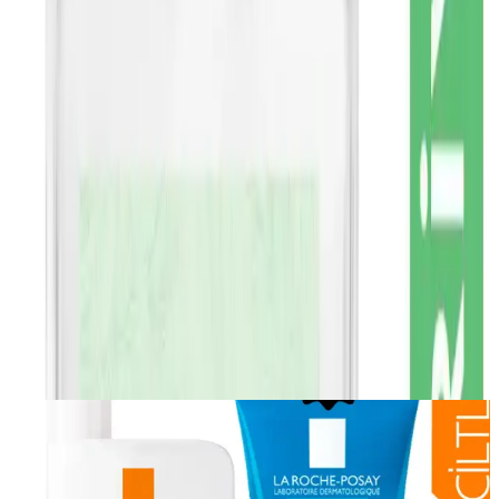
Her kullanımdan sonra saçlarınızda fark edilir bir canlılık ve
güçlenme hissedecek, doğal güzelliğinize katkıda bulunacaksınız.
Paylaş:
f
𝕏
Yorumlar:
Yorum
0
Beğen
Ayın popüler yazıları