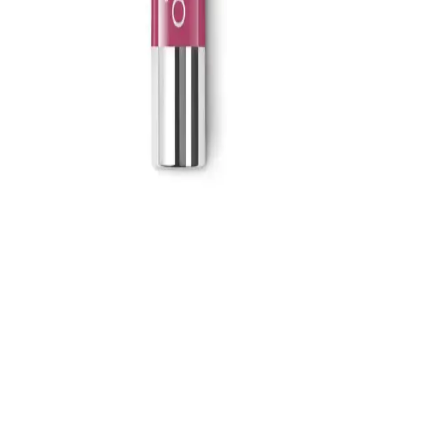
uygulamasıyla uzun süre kalıcı ve parlak sonuçlar sunar.
Baboon Natural Baboon Cilt Temizleme Çubuğu:
Doğal ve Etkili Cilt Bakımı Ürünü
Baboon Natural Baboon Cilt Temizleme Çubuğu, bitkisel içerikleri
ve etkili formülü ile gözenekleri arındırır, siyah noktaları azaltır ve
cilt sağlığını destekler, doğal ve güvenilir bir bakım sağlar.
Organicsun Doğal Kabak Lifli Eşek Sütü Sabunu:
Doğal ve Etkili Cilt Bakım Çözümü
Organicsun'un doğal kabak lifli eşek sütü sabunu, cilt yenileme ve
yaşlanma karşıtı özellikleriyle sağlıklı ve parlak bir cilt sağlar, doğal
içeriklerle çevre dostudur.
KIKO Creamy Lipgloss 107 Magenta Dudak
Parlatıcısı: Canlı ve Uzun Süre Kalıcı Renkli
Makyaj
KIKO'nun 107 Magenta dudak parlatıcısı, yoğun renk ve parlaklık
sunar. Pratik uygulama ve uzun süre kalıcılığıyla günlük makyajda
tercih edilen, hafif ve nemlendirici formülüyle dikkat çeker.