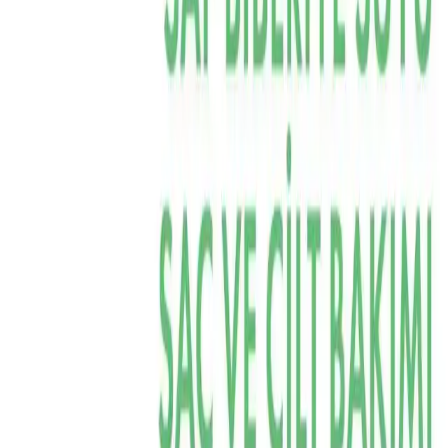
Mandamarina Biberiye Suyu
Güçlendirici Saç Toniği: Doğal ve Etkili
Bir Bakım
İlham Veren Yazılar
Tür
İlham Veren Yazılar
Yayınlanma
2 Şubat 2026
Bu Yazı Hakkında
Mandamarina Biberiye Suyu, %100 doğal içeriğiyle saç
ve cilt bakımında etkili, vegan ve hijyenik kullanımlı
çok amaçlı tonik. Saç dökülmesini azaltır, parlaklık
kazandırır ve cildi nemlendirir.
Trendler, ipuçları, rehberler ve yeni fikirlerle dolu
içerikler burada sizi bekliyor.
Ürünün Genel Tanıtımı
Mandamarina Biberiye Suyu Güçlendirici Saç Toniği, %100 doğal
ve saf biberiye suyu içeriğiyle dikkat çeken, 100 ml cam şişe