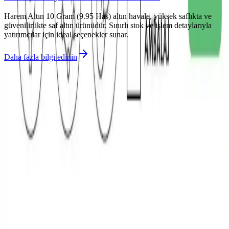
Harem Altın 10 Gram (9.95 Has) altın havale, yüksek saflıkta ve
güvenilirlikte saf altın ürünüdür. Sınırlı stok ve işlem detaylarıyla
yatırımcılar için ideal seçenekler sunar.
Daha fazla bilgi edinin
©
Parlakim
2026
Site bölümleri
Ana Sayfa
Makaleler
Kategoriler
Etiketler
Yazarlar
Kuponlar
Genel sayfalar
Hakkımızda
Kullanım Şartları
Gizlilik Politikası