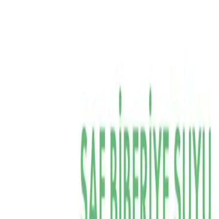
Makaleler
Kategoriler
Hakkımızda
Yazarlar
Kuponlar
Ara...
⌘
K
Toggle theme
Ana Sayfa
İlham Veren Yazılar
Mandamarina Biberiye Suyu Güçlendirici Saç ve Cilt Toniki
Doğal ve Çok Amaçlı Bakım Ürünü