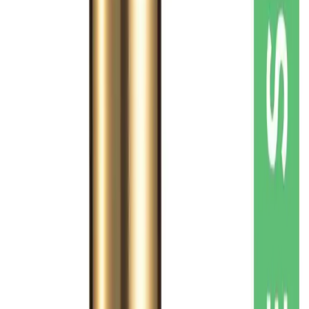
belirten kullanıcılar, ürünün etkisini gözle görülür şekilde fark
ettiğini vurgulamaktadır. Ayrıca, saç köklerini güçlendirdiği ve
saçların canlılık kazandığına dair pek çok görüş mevcuttur.
Özellikle, saçların yumuşak olması, doğal görünüm kazanması ve
kabarmanın engellenmesi gibi avantajlar öne çıkar. Kullanım sonrası
saçların daha sağlıklı ve dolgun göründüğü, saç derisinin ferahlaştığı
ve yumuşaklık kazandığı da sıkça dile getirilen gözlemler arasında
yer alır.
Olumlu Yönler
Doğal İçerik ve Güvenilirlik:
Kimyasal içermemesi, cilt ve
saç sağlığı açısından avantaj sağlar.
Pratik Kullanım:
Sprey mekanizması sayesinde, uygulama
hızlı ve hijyeniktir.
Çok Yönlü Etki:
Saç ve cilt bakımında kullanılabilir, böylece
tek ürünle çoklu fayda sağlar.
Estetik Tasarım:
Cam şişe ve hafif sprey, kullanım kolaylığı
sunar.