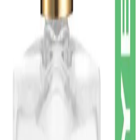
Güçlendirme ve Canlandırma:
Saç köklerini güçlendirir,
saçların daha sağlıklı uzamasını destekler.
Dikkat Edilmesi Gereken Noktalar
Bazı kullanıcılar, ürünün kullanım sırasında geniş şişe ve sprey
mekanizmasının zor olabileceğini belirtmiştir. Özellikle, geniş şişe ve
sert sprey pompası nedeniyle, tek elle kullanmakta güçlük
yaşanabilir. Ayrıca, bazı kullanıcılar ürünün yoğun biberiye
kokusunu tercih etmeyebilir veya hafif olması nedeniyle etkisini tam
anlamıyla göremeyebilir.
Sonuç ve Değerlendirme
Mandamarina Biberiye Suyu Güçlendirici Saç Toniği, doğal içeriği
ve çok yönlü kullanım imkanlarıyla öne çıkan bir bakım ürünüdür.
Saçların güçlenmesine, parlaklık kazanmasına ve dökülmenin
azalmasına katkı sağlar. Ayrıca, cilt bakımında da kullanılabilmesi,
ürünün kullanım alanını genişletir. Kullanıcılar, ürünün etkisini
gözlemlerken, pratik tasarımı ve doğal formülü sayesinde güvenle
tercih etmektedir.
Bu ürün, doğal ve sağlıklı yaşam tarzını benimseyenler için ideal bir
seçim olup, saç ve cilt bakımında etkili ve etik bir alternatif sunar.