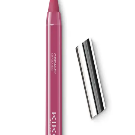
EDLIKE Saf Yağlardan Yapılan El Yapımı Adaçayı
Sabunu Doğal ve Etkili Cilt Bakımı İçin Uygun Bir
Seçenek
EDLIKE'in saf yağlar ve el yapımı adaçayı ile zenginleştirilmiş
sabunu, cildi nazikçe temizler, nemlendirir ve ferahlatır. Hassas
ciltlere uygun, doğal içerikli ve uzun süre kullanılabilen bu ürün, cilt
sağlığını destekler.
La Roche-Posay Lipikar AP+M Balsam: Atopik ve
Hassas Ciltler İçin Yoğun Nemlendirici ve Yatıştırıcı
Krem
La Roche-Posay Lipikar AP+M Balsam, kuru ve atopiye eğilimli
ciltler için geliştirilmiş, yoğun nemlendirme ve yatıştırıcı
özellikleriyle öne çıkan, güvenli ve dermatolojik testli bir bakım
ürünüdür.
Natural Colors 3N Koyu Kahve Organik Saç
Boyası: Sağlıklı ve Doğal Renk Seçeneği
Doğal ve sağlıklı içeriklerle formüle edilen Natural Colors 3N koyu
kahve organik saç boyası, amonyaksız yapısı ve kolay