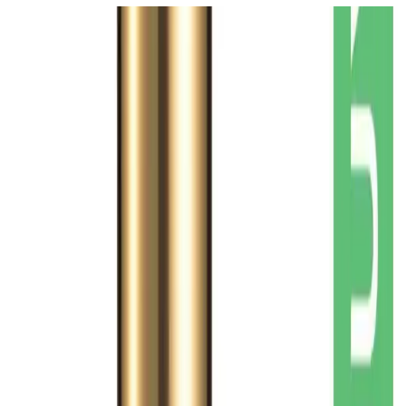
Ürünün Temel Özellikleri
Doğal ve Katkısız İçerik:
%100 saf biberiye suyu, katkısız
ve doğal formülüyle güvenilir bir bakım sağlar.
Çok Amaçlı Kullanım:
Saç güçlendirme ve canlılık
kazandırma, cilt nemlendirme gibi çeşitli amaçlara hizmet
eder.
Pratik Uygulama:
Cam sprey şişe tasarımı, kolay ve hijyenik
kullanım imkanı sunar.
Vegan ve Hayvan Dostu:
Hayvanlar üzerinde test
edilmemiş, vegan formülüyle etik bir tercih sunar.
Şık ve Kullanışlı Tasarım:
Estetik cam şişe ve hafif sprey
mekanizması, kullanıcı deneyimini artırır.
Kullanıcı Yorumları ve Etkileri
Ürünü kullananların büyük bir çoğunluğu, olumlu geri bildirimlerde
bulunmuştur. Saçlarımın parlaklığını artırdığını, dökülmeyi
azalttığını ve saçların daha hızlı uzamasına yardımcı olduğunu