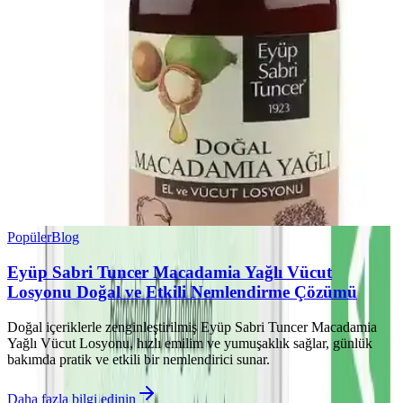
Popüler
Blog
Eyüp Sabri Tuncer Macadamia Yağlı Vücut
Losyonu Doğal ve Etkili Nemlendirme Çözümü
Doğal içeriklerle zenginleştirilmiş Eyüp Sabri Tuncer Macadamia
Yağlı Vücut Losyonu, hızlı emilim ve yumuşaklık sağlar, günlük
bakımda pratik ve etkili bir nemlendirici sunar.
Daha fazla bilgi edinin