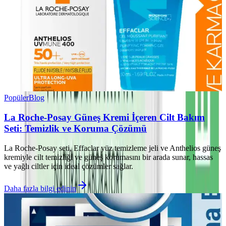
Popüler
Blog
La Roche-Posay Güneş Kremi İçeren Cilt Bakım
Seti: Temizlik ve Koruma Çözümü
La Roche-Posay seti, Effaclar yüz temizleme jeli ve Anthelios güneş
kremiyle cilt temizliği ve güneş korumasını bir arada sunar, hassas
ve yağlı ciltler için ideal çözümler sağlar.
Daha fazla bilgi edinin