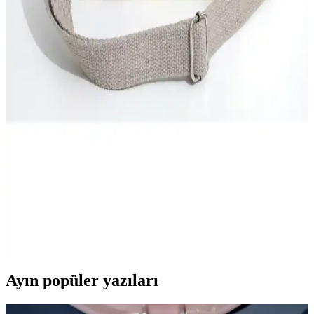
pamuk ve kanvas malzeme ile dayanıklı ve şık tasarımıyla günlük
kullanımda ideal, makinede yıkanabilir ve geniş iç hacmiyle pratik
bir seçenek.
Kanvas ve Suni Deri Siyah Çantalar Arasındaki
Detaylı Karşılaştırma
Bu karşılaştırmada, Housebags Kanvas Siyah ve Shaka Siyah Suni
Deri çantaların malzeme, boyut, kapasite ve tasarım özellikleri
detaylı inceleniyor. Hangi çanta ihtiyaçlarınıza daha uygun
olduğunu öğrenin.
Bezden Kanvas Mini Tote Çanta Günlük Kullanım
İçin Şık ve Dayanıklı Tasarım
Dayanıklı kanvas malzemeden üretilmiş, şık ve pratik mini tote
çanta, iç bölmeleri ve fermuarlı gözüyle düzenli kullanım sağlar,
günlük ve spor kombinlerinizle uyum sağlar.
Ayın popüler yazıları