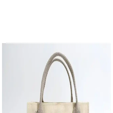
Shaka Kanvas Makyaj Çantası Seti Siyah Vizon Gri
Renk Seçenekleriyle Şıklık ve İşlevsellik
Shaka markasının kanvas makyaj çantası seti, geniş iç hacmi ve şık
renk seçenekleriyle günlük kullanım ve seyahatlerinizde ideal.
Dayanıklı yapısı ve kolay temizlenebilir yüzeyiyle uzun ömür sağlar.
Cappadocia Vintage 3286 Lonia Kadın Siyah
Kanvas Tote Çanta Günlük ve Şık Kullanım İçin
Yüksek kaliteli kanvas ve modern tasarımıyla Cappadocia Vintage
3286 Lonia kadın siyah tote çanta, geniş iç hacmi ve dayanıklılığıyla
günlük ihtiyaçlarınızı karşılar.
Çanta Karşılaştırması: bag&more Vicky ve Shaka
U16 Modellerinin Detaylı Analizi ve Seçim Rehberi
bag&more Vicky ve Shaka U16 çantalarının özellikleri, artıları ve
eksileri, kullanıcı yorumlarıyla birlikte karşılaştırılıyor. Hangi
modelin ihtiyaçlarınıza uygun olduğunu keşfedin.
BAHELS Siyah Detaylı Askılı Kanvas Omuz
Çantası Günlük Kullanım İçin Şık ve Sürdürülebilir