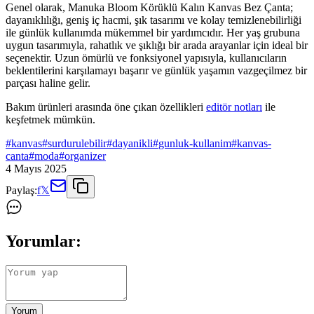
Genel olarak, Manuka Bloom Körüklü Kalın Kanvas Bez Çanta;
dayanıklılığı, geniş iç hacmi, şık tasarımı ve kolay temizlenebilirliği
ile günlük kullanımda mükemmel bir yardımcıdır. Her yaş grubuna
uygun tasarımıyla, rahatlık ve şıklığı bir arada arayanlar için ideal bir
seçenektir. Uzun ömürlü ve fonksiyonel yapısıyla, kullanıcıların
beklentilerini karşılamayı başarır ve günlük yaşamın vazgeçilmez bir
parçası haline gelir.
Bakım ürünleri arasında öne çıkan özellikleri
editör notları
ile
keşfetmek mümkün.
#
kanvas
#
surdurulebilir
#
dayanikli
#
gunluk-kullanim
#
kanvas-
canta
#
moda
#
organizer
4 Mayıs 2025
Paylaş:
f
𝕏
Yorumlar:
Yorum