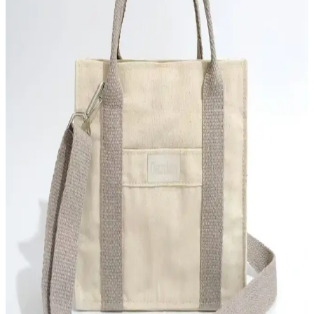
bag&more Vicky ve Shaka U16 çantalarının özellikleri, artıları ve
eksileri, kullanıcı yorumlarıyla birlikte karşılaştırılıyor. Hangi
modelin ihtiyaçlarınıza uygun olduğunu keşfedin.
BAHELS Siyah Detaylı Askılı Kanvas Omuz
Çantası Günlük Kullanım İçin Şık ve Sürdürülebilir
BAHELS'in siyah detaylı kanvas omuz çantası, hafifliği ve geniş iç
hacmiyle günlük kullanımda şıklık ve fonksiyonelliği bir arada
sunar, sürdürülebilir malzemeleriyle öne çıkar.
LUNABLU Kadın Siyah Kanvas Fermuar Detaylı
Çapraz Askılı Günlük Kullanım Çantası
LUNABLU'nun siyah kanvas çapraz askılı çantası, şık tasarımı ve
fonksiyonelliğiyle günlük kullanım için ideal, hafif ve pratik, düzenli
saklama alanlarıyla dikkat çeker.
Pamukcanta Van Gogh Badem Çiçeği Kanvas
Çanta Günlük Kullanım İçin Şık ve Dayanıklı
Tasarım
Pamukcanta Van Gogh Badem Çiçeği kanvas çanta, yüksek kaliteli