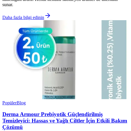
sunar.
Daha fazla bilgi edinin
Popüler
Blog
Derma Armour Prebiyotik Güçlendirilmiş
Temizleyici: Hassas ve Yağlı Ciltler İçin Etkili Bakım
Çözümü