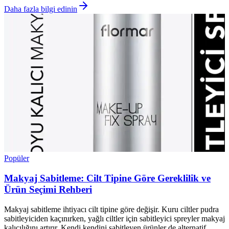
Daha fazla bilgi edinin
Popüler
Makyaj Sabitleme: Cilt Tipine Göre Gereklilik ve
Ürün Seçimi Rehberi
Makyaj sabitleme ihtiyacı cilt tipine göre değişir. Kuru ciltler pudra
sabitleyiciden kaçınırken, yağlı ciltler için sabitleyici spreyler makyaj
kalıcılığını artırır. Kendi kendini sabitleyen ürünler de alternatif