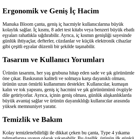
Ergonomik ve Geniş İç Hacim
Manuka Bloom çanta, geniş iç hacmiyle kullanıcılarına büyük
kolaylık sağlar. İç kısmı, 8 adet test kitabı veya benzeri büyük ebatlı
eşyaları rahatlıkla sığdırabilir. Ayrıca, iç kısmın genişliği sayesinde
günlük ihtiyaçlar, defterler, cüzdanlar ve küçük elektronik cihazlar
gibi çeşitli eşyalar düzenli bir şekilde taşınabilir.
Tasarım ve Kullanıcı Yorumları
Ürünün tasarımı, her yaş grubuna hitap eden sade ve şık görünümle
öne çıkar. Baskısının kaliteli ve solmaya karşı dayanıklı olması,
ürünün uzun ömürlü kullanımını destekler. Kullanıcılar, kumaşın
kalın ve tok yapısını, geniş iç hacmini ve şık görünümünü övgüyle
dile getiriyorlar. Ayrıca, içinin geniş olması, günlük alışkanlıklarda
büyük avantaj sağlar ve ürünün dayanıklılığı kullanıcılar arasında
yüksek memnuniyet yaratır.
Temizlik ve Bakım
Kolay temizlenebilirliği ile dikkat çeken bu çanta, Type 4 yıkama
talimatlarına uygun olarak yıkanabilir. Bu özellik, ürünün ilk günkü