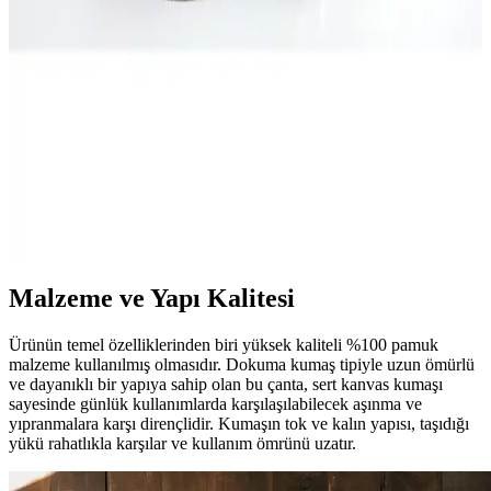
Bu karşılaştırmada, Housebags Kanvas Siyah ve Shaka Siyah Suni
Deri çantaların malzeme, boyut, kapasite ve tasarım özellikleri
detaylı inceleniyor. Hangi çanta ihtiyaçlarınıza daha uygun
olduğunu öğrenin.
Bezden Kanvas Mini Tote Çanta Günlük Kullanım
İçin Şık ve Dayanıklı Tasarım
Dayanıklı kanvas malzemeden üretilmiş, şık ve pratik mini tote
çanta, iç bölmeleri ve fermuarlı gözüyle düzenli kullanım sağlar,
günlük ve spor kombinlerinizle uyum sağlar.
Malzeme ve Yapı Kalitesi
Ürünün temel özelliklerinden biri yüksek kaliteli %100 pamuk
malzeme kullanılmış olmasıdır. Dokuma kumaş tipiyle uzun ömürlü
ve dayanıklı bir yapıya sahip olan bu çanta, sert kanvas kumaşı
sayesinde günlük kullanımlarda karşılaşılabilecek aşınma ve
yıpranmalara karşı dirençlidir. Kumaşın tok ve kalın yapısı, taşıdığı
yükü rahatlıkla karşılar ve kullanım ömrünü uzatır.