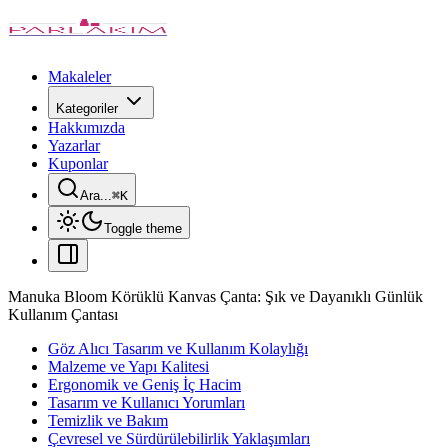
Makaleler
Kategoriler
Hakkımızda
Yazarlar
Kuponlar
Ara...
⌘
K
Toggle theme
Manuka Bloom Körüklü Kanvas Çanta: Şık ve Dayanıklı Günlük
Kullanım Çantası
Göz Alıcı Tasarım ve Kullanım Kolaylığı
Malzeme ve Yapı Kalitesi
Ergonomik ve Geniş İç Hacim
Tasarım ve Kullanıcı Yorumları
Temizlik ve Bakım
Çevresel ve Sürdürülebilirlik Yaklaşımları