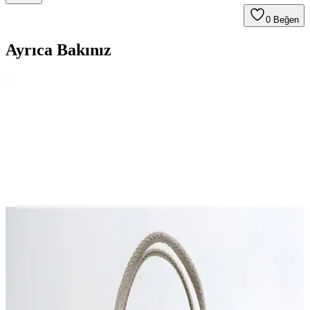
0
Beğen
Ayrıca Bakınız
Shaka Kanvas Makyaj Çantası Seti Siyah Vizon Gri
Renk Seçenekleriyle Şıklık ve İşlevsellik
Shaka markasının kanvas makyaj çantası seti, geniş iç hacmi ve şık
renk seçenekleriyle günlük kullanım ve seyahatlerinizde ideal.
Dayanıklı yapısı ve kolay temizlenebilir yüzeyiyle uzun ömür sağlar.
Cappadocia Vintage 3286 Lonia Kadın Siyah
Kanvas Tote Çanta Günlük ve Şık Kullanım İçin
Yüksek kaliteli kanvas ve modern tasarımıyla Cappadocia Vintage
3286 Lonia kadın siyah tote çanta, geniş iç hacmi ve dayanıklılığıyla
günlük ihtiyaçlarınızı karşılar.
Çanta Karşılaştırması: bag&more Vicky ve Shaka
U16 Modellerinin Detaylı Analizi ve Seçim Rehberi