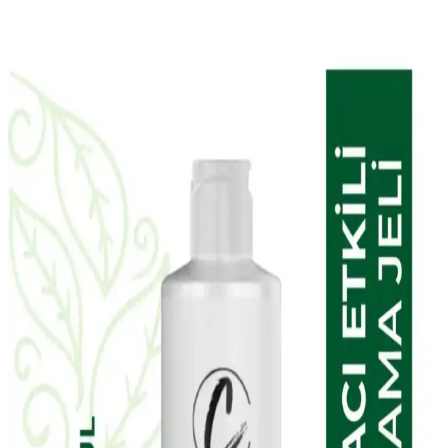
Sağlığını Destekleyen Güçlü Bakım Ürünü
Doa Hyaluronic Acid & Vitamin C Serum, yoğun nem ve parlaklık
sağlar, hassas ciltlere uygun, parfümsüz ve çevre dostu formülüyle
cilt bakımında etkili bir seçenek sunar.
The Purest Solutions Karma Ciltler İçin Aydınlatıcı
ve Yenileyici Bakım Seti İncelemesi
The Purest Solutions karma ciltler için aydınlatıcı ve yenileyici
bakım seti, doğal içerikleriyle cilt tonunu eşitler, gözenekleri
sıkılaştırır ve parlaklık kazandırır. Düzenli kullanımda gözle görülür
farklar sağlar.
NIVEA Expert Filler Yoğun Yaşlanma Karşıtı
Gündüz Bakım Kremi İncelemesi ve Kullanım
Yöntemleri
NIVEA Expert Filler Yoğun Yaşlanma Karşıtı Gündüz Bakım
Kremi, hyaluronik asit ve SPF 30 ile cildi nemlendirir, yaşlanma
belirtilerine karşı korur ve pürüzsüzleştirir, hassas ciltler için uygun
ve parfümsüzdür.