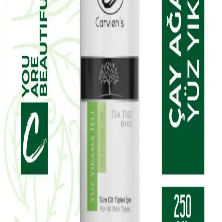
EDLIKE Saf Yağlardan Yapılan El Yapımı Adaçayı
Sabunu Doğal ve Etkili Cilt Bakımı İçin Uygun Bir
Seçenek
EDLIKE'in saf yağlar ve el yapımı adaçayı ile zenginleştirilmiş
sabunu, cildi nazikçe temizler, nemlendirir ve ferahlatır. Hassas
ciltlere uygun, doğal içerikli ve uzun süre kullanılabilen bu ürün, cilt
sağlığını destekler.
W-Lab Kozmetik Madeleb Krem ve Selin Beauty
CC Krem Seti: Günlük Cilt Bakımı İçin Çok Yönlü
Çözüm
Madeleb Krem ve CC krem seti, cilt tipine uygun, doğal içerikli ve
vegan formülüyle günlük bakımda pratik ve etkili çözümler sunar.
Yves Rocher Tropikal Hindistan Cevizi Vücut
Losyonu Doğal Nemlendirici ve Besleyici Özellikler
Yves Rocher'in tropikal hindistan cevizi içeren vegan vücut losyonu,
tüm cilt tipleri için uygun, doğal içeriklerle formüle edilmiştir. Hafif
yapısı ve kalıcı kokusuyla cildi nemlendirir ve besler.