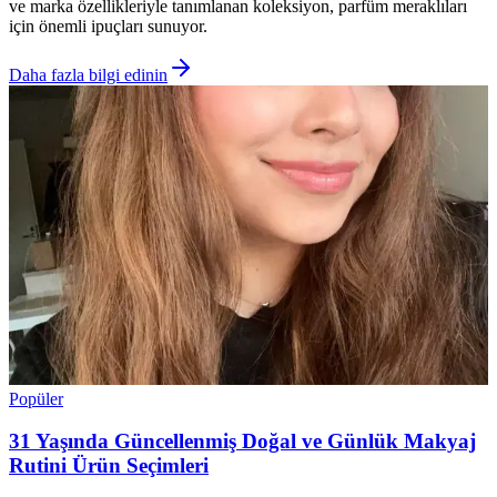
ve marka özellikleriyle tanımlanan koleksiyon, parfüm meraklıları
için önemli ipuçları sunuyor.
Daha fazla bilgi edinin
Popüler
31 Yaşında Güncellenmiş Doğal ve Günlük Makyaj
Rutini Ürün Seçimleri