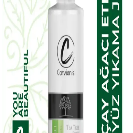
NIVEA Expert Filler Yoğun Yaşlanma Karşıtı
Gündüz Bakım Kremi İncelemesi ve Kullanım
Yöntemleri
NIVEA Expert Filler Yoğun Yaşlanma Karşıtı Gündüz Bakım
Kremi, hyaluronik asit ve SPF 30 ile cildi nemlendirir, yaşlanma
belirtilerine karşı korur ve pürüzsüzleştirir, hassas ciltler için uygun
ve parfümsüzdür.
EDLIKE Saf Yağlardan Yapılan El Yapımı Adaçayı
Sabunu Doğal ve Etkili Cilt Bakımı İçin Uygun Bir
Seçenek
EDLIKE'in saf yağlar ve el yapımı adaçayı ile zenginleştirilmiş
sabunu, cildi nazikçe temizler, nemlendirir ve ferahlatır. Hassas
ciltlere uygun, doğal içerikli ve uzun süre kullanılabilen bu ürün, cilt
sağlığını destekler.
W-Lab Kozmetik Madeleb Krem ve Selin Beauty
CC Krem Seti: Günlük Cilt Bakımı İçin Çok Yönlü
Çözüm