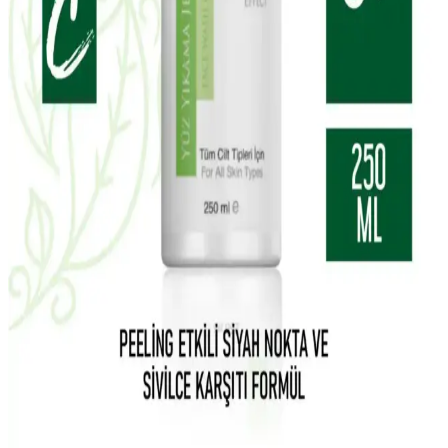
Madeleb Krem ve CC krem seti, cilt tipine uygun, doğal içerikli ve
vegan formülüyle günlük bakımda pratik ve etkili çözümler sunar.
Yves Rocher Tropikal Hindistan Cevizi Vücut
Losyonu Doğal Nemlendirici ve Besleyici Özellikler
Yves Rocher'in tropikal hindistan cevizi içeren vegan vücut losyonu,
tüm cilt tipleri için uygun, doğal içeriklerle formüle edilmiştir. Hafif
yapısı ve kalıcı kokusuyla cildi nemlendirir ve besler.
La Roche-Posay Lipikar Syndet AP+ Hassas ve
Kuru Ciltler İçin Temizlik Jeli Ürün Özellikleri
La Roche-Posay Lipikar Syndet AP+ arındırıcı vücut yıkama jeli,
hassas ve kuru ciltlere uygun, yatıştırıcı ve nemlendirici etkileriyle
günlük kullanımda cilt sağlığını koruyan etkili bir temizlik ürünüdür.
Carvien's Çay Ağacı Yağlı Yüz Yıkama Jeli: Doğal
ve Etkili Temizlik Ürünü Özellikleri ve Kullanımı
Carvien's Çay Ağacı Yağlı Yüz Yıkama Jeli, doğal içeriklerle akne
ve yağlı ciltleri nazikçe temizler, gözenekleri arındırır ve ferahlatıcı
etkisiyle günlük bakımda tercih edilir.