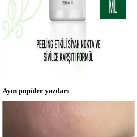
La Roche-Posay Lipikar Syndet AP+ Hassas ve
Kuru Ciltler İçin Temizlik Jeli Ürün Özellikleri
La Roche-Posay Lipikar Syndet AP+ arındırıcı vücut yıkama jeli,
hassas ve kuru ciltlere uygun, yatıştırıcı ve nemlendirici etkileriyle
günlük kullanımda cilt sağlığını koruyan etkili bir temizlik ürünüdür.
Carvien's Çay Ağacı Yağlı Yüz Yıkama Jeli: Doğal
ve Etkili Temizlik Ürünü Özellikleri ve Kullanımı
Carvien's Çay Ağacı Yağlı Yüz Yıkama Jeli, doğal içeriklerle akne
ve yağlı ciltleri nazikçe temizler, gözenekleri arındırır ve ferahlatıcı
etkisiyle günlük bakımda tercih edilir.
Ayın popüler yazıları