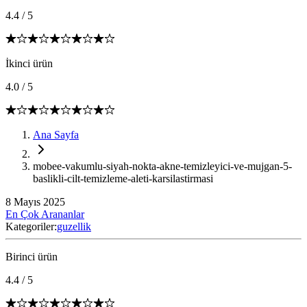
4.4
/
5
İkinci ürün
4.0
/
5
Ana Sayfa
mobee-vakumlu-siyah-nokta-akne-temizleyici-ve-mujgan-5-
baslikli-cilt-temizleme-aleti-karsilastirmasi
8 Mayıs 2025
En Çok Arananlar
Kategoriler:
guzellik
Birinci ürün
4.4
/
5