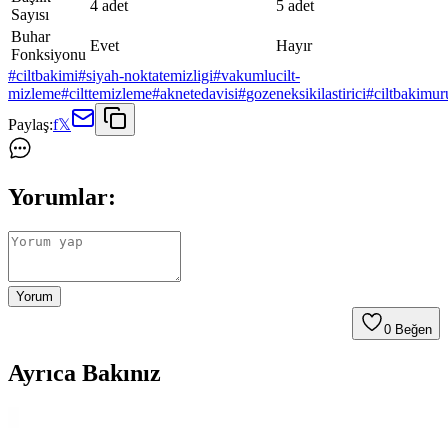
4 adet
5 adet
Sayısı
Buhar
Evet
Hayır
Fonksiyonu
#
ciltbakimi
#
siyah-noktatemizligi
#
vakumlucilt-
mizleme
#
cilttemizleme
#
aknetedavisi
#
gozeneksikilastirici
#
ciltbakimur
Paylaş:
f
𝕏
Yorumlar:
Yorum
0
Beğen
Ayrıca Bakınız
Doa Hyaluronic Acid ve Vitamin C Serumu: Cilt